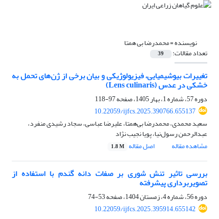
نویسنده =
محمدرضا بی همتا
تعداد مقالات:
39
تغییرات بیوشیمیایی، فیزیولوژیکی و بیان برخی از ژن‌های تحمل به
خشکی در عدس (Lens culinaris)
دوره 57، شماره 1، بهار 1405، صفحه
97-118
10.22059/ijfcs.2025.390766.655137
سعید محمدی، محمدرضا بی‌همتا، علیرضا عباسی، سجاد رشیدی منفرد،
عبدالرحمن رسول‌نیا، پویا نجیب نژاد
مشاهده مقاله
اصل مقاله
1.8 M
بررسی تاثیر تنش شوری بر صفات دانه گندم با استفاده از
تصویربرداری پیشرفته
دوره 56، شماره 4، زمستان 1404، صفحه
53-74
10.22059/ijfcs.2025.395914.655142