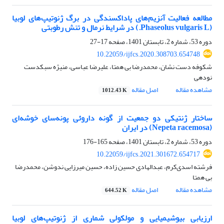
مطالعه فعالیت آنزیم‌های پاداکسندگی در برگ ژنوتیپ‌های لوبیا
(Phaseolus vulgaris L.) در شرایط نرمال و تنش رطوبتی
دوره 53، شماره 2، تابستان 1401، صفحه
17-27
10.22059/ijfcs.2020.308703.654748
شکوفه دست نشان، محمدرضا بی همتا، علیرضا عباسی، منیژه سبکدست
نودهی
مشاهده مقاله
اصل مقاله
1012.43 K
ساختار ژنتیکی دو جمعیت از گونه‎ داروئی پونه‌سای خوشه‌ای
(Nepeta racemosa) در ایران
دوره 53، شماره 2، تابستان 1401، صفحه
165-176
10.22059/ijfcs.2021.301672.654717
فرشته اسدی‌کرم، عبدالهادی حسین زاده، حسین میرزایی ندوشن، محمدرضا
بی همتا
مشاهده مقاله
اصل مقاله
644.52 K
ارزیابی بیوشیمیایی و مولکولی شماری از ژنوتیپ‌های لوبیا