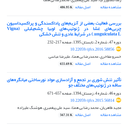
مشاهده مقاله
اصل مقاله
486.95 K
بررسی فعالیت بعضی از آنزیم‌های پاداکسندگی و پراکسیداسیون
چربی‌های غشا در ژنوتیپ‌های لوبیا چشم‌بلبلی (Vigna
unguiculata L.) در شرایط عادی و تنش خشکی
دوره 47، شماره 2، تابستان 1395، صفحه
217-232
10.22059/ijfcs.2016.58856
خسرو مفاخری، محمدرضا بی همتا، علیرضا عباسی
مشاهده مقاله
اصل مقاله
655.69 K
تأثیر تنش شوری بر تجمع و آزادسازی مواد نورساختی میانگره‌های
ساقه در ژنوتیپ‌های مختلف جو
دوره 46، شماره 4، زمستان 1394، صفحه
657-671
10.22059/ijfcs.2015.56814
مجید طاهریان، محمد رضا بی همتا، سید علی پیغمبری، هوشنگ علیزاده
مشاهده مقاله
اصل مقاله
567.31 K