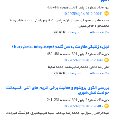
کشور
دوره 43، شماره 3، پاییز 1391، صفحه
447-459
10.22059/ijfcs.2012.29041
محمدهادی موسویان، امیر یزدان سپاس، اشکبوس امینی، محمدرضا بی همتا،
محمدجواد حاجی علیان
مشاهده مقاله
اصل مقاله
263.65 K
تجزیه ژنتیکی مقاومت به سن گندم (Eurygaster integriceps)
دوره 43، شماره 3، پاییز 1391، صفحه
481-489
10.22059/ijfcs.2012.29044
علی رضا طالعی، محمدرضا بی همتا، محمد ضابط
مشاهده مقاله
اصل مقاله
212.62 K
بررسی الگوی پروتئوم و فعالیت برخی آنزیم های آنتی اکسیدانت
جو تحت تنش شوری
دوره 43، شماره 2، پاییز 1391، صفحه
231-241
10.22059/ijfcs.2012.28485
عبدالرحمن رسول نیا، محمدرضا بی همتا، سیدعلی پیغمبری، هوشنگ علیزاده،