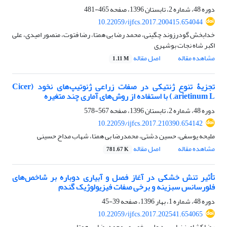
دوره 48، شماره 2، تابستان 1396، صفحه
465-481
10.22059/ijfcs.2017.200415.654044
خدابخش گودرزوند چگینی، محمد رضا بی همتا، رضا فتوت، منصور امیدی، علی
اکبر شاه نجات بوشهری
مشاهده مقاله
اصل مقاله
1.11 M
تجزیۀ تنوع ژنتیکی در صفات زراعی ژنوتیپ‌های نخود (Cicer
arietinum L.) با استفاده از روش‌های آماری چند متغیره
دوره 48، شماره 2، تابستان 1396، صفحه
567-578
10.22059/ijfcs.2017.210390.654142
ملیحه یوسفی، حسین دشتی، محمدرضا بی همتا، شهاب مداح حسینی
مشاهده مقاله
اصل مقاله
781.67 K
تأثیر تنش خشکی در آغاز فصل و آبیاری دوباره بر شاخص‌های
فلورسانس سبزینه و برخی صفات فیزیولوژیک گندم
دوره 48، شماره 1، بهار 1396، صفحه
39-45
10.22059/ijfcs.2017.202541.654065
رضا کشاورز نیا، سید علی پیغمبری، محمدرضا بی همتا