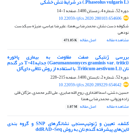
(Phaseolus vulgaris L.) در شرایط تنش خشکی
دوره 52، شماره 4، زمستان 1400، صفحه
1-14
10.22059/ijfcs.2020.280103.654606
شکوفه دست نشان، محمدرضا بی همتا، علیرضا عباسی، منیژه سبکدست
نودهی
مشاهده مقاله
اصل مقاله
471.05 K
بررسی ژنتیکی صفت مقاومت به بیماری پاخوره
(Gaeumannomyces graminis var. tritici) جدایهT-41 در گندم
نان ((Triticum aestivum L. با استفاده از روش تلاقی دای‌آلل
دوره 52، شماره 2، تابستان 1400، صفحه
215-228
10.22059/ijfcs.2020.289229.654642
حسین دشتی، اسما افتخاری، روح الله صابری، علی اکبر محمدی، مژگان قلی
زاده وزوانی، محمدرضا بی همتا
مشاهده مقاله
اصل مقاله
1.07 M
کشف، تعیین و ژنوتیپ‌سنجی نشانگرهای SNP و گروه بندی
لاین‌های پیشرفته گندم نان به روش ddRAD-Seq