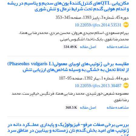
مکان‌یابی QTLهای کنترل‌کنندۀ یون‌های سدیم و پتاسیم در ریشه
و اندام هوایی گندم تحت شرایط نرمال و تنش شوری
دوره 45، شماره 3، پاییز 1393، صفحه
345-353
10.22059/ijfcs.2014.53531
بهرام مسعودی، اسلام مجیدی هروان، محسن مردی، محمدرضا بی همتا،
محمدرضا نقوی، بابک ناخدا، اشکبوس امینی
مشاهده مقاله
اصل مقاله
534.49 K
مقایسه برخی ژنوتیپ‌های لوبیای معمولی(Phaseolus vulgaris L)
از لحاظ تحمل به خشکی به وسیله شاخص‌های ارزیابی تنش
دوره 44، شماره 1، بهار 1392، صفحه
95-107
10.22059/ijfcs.2013.30487
معصومه شفیعی خورشیدی، محمد رضا بی همتا، فرنگیس خیالپرست، محمد
رضا نقوی
مشاهده مقاله
اصل مقاله
368.5 K
بررسی برخی صفات مرفو- فیزیولوژیک و پایداری عملــکرد دانه در
ژنوتیپ های امید بخش گندم نان زمستانه و بینابین در مناطق سرد