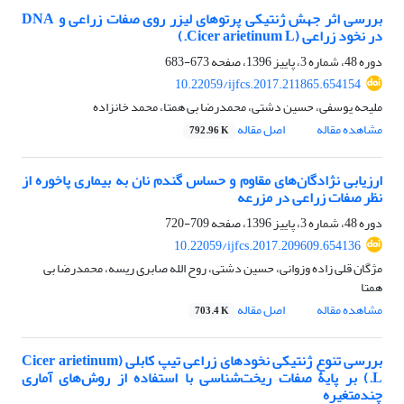
بررسی اثر جهش ژنتیکی پرتوهای لیزر روی صفات زراعی و DNA
در نخود زراعی (Cicer arietinum L.)
دوره 48، شماره 3، پاییز 1396، صفحه
673-683
10.22059/ijfcs.2017.211865.654154
ملیحه یوسفی، حسین دشتی، محمدرضا بی همتا، محمد خانزاده
مشاهده مقاله
اصل مقاله
792.96 K
ارزیابی نژادگان‌های مقاوم و حساس گندم نان به بیماری پاخوره از
نظر صفات زراعی در مزرعه
دوره 48، شماره 3، پاییز 1396، صفحه
709-720
10.22059/ijfcs.2017.209609.654136
مژگان قلی زاده وزوانی، حسین دشتی، روح الله صابری ریسه، محمدرضا بی
همتا
مشاهده مقاله
اصل مقاله
703.4 K
بررسی تنوع ژنتیکی نخودهای زراعی تیپ کابلی (Cicer arietinum
L.) بر پایۀ صفات ریخت‌شناسی با استفاده از روش‌های آماری
چندمتغیره