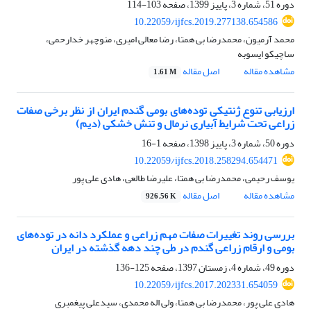
دوره 51، شماره 3، پاییز 1399، صفحه
103-114
10.22059/ijfcs.2019.277138.654586
محمد آرمیون، محمدرضا بی همتا، رضا معالی امیری، منوچهر خدارحمی،
ساچیکو ایسوبه
مشاهده مقاله
اصل مقاله
1.61 M
ارزیابی تنوع ژنتیکی توده‌های بومی گندم ایران از نظر برخی صفات
زراعی تحت شرایط آبیاری نرمال و تنش خشکی (دیم)
دوره 50، شماره 3، پاییز 1398، صفحه
1-16
10.22059/ijfcs.2018.258294.654471
یوسف رحیمی، محمدرضا بی همتا، علیرضا طالعی، هادی علی پور
مشاهده مقاله
اصل مقاله
926.56 K
بررسی روند تغییرات صفات مهم زراعی و عملکرد دانه در توده‌های
بومی و ارقام زراعی گندم در طی چند دهه گذشته در ایران
دوره 49، شماره 4، زمستان 1397، صفحه
125-136
10.22059/ijfcs.2017.202331.654059
هادی علی پور، محمدرضا بی همتا، ولی اله محمدی، سیدعلی پیغمبری