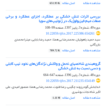
مشاهده مقاله
اصل مقاله
651.93 K
بررسی اثرات تنش خشکی بر عملکرد، اجزای عملکرد و برخی
صفات مهم فیزیولوژیک در ژنوتیپ‌های سویا
دوره 49، شماره 3، پاییز 1397، صفحه
99-108
10.22059/ijfcs.2017.225386.654261
سید حمید یاهوئیان، محمدرضا بی همتا، حمید رضا بابایی، میترا محمدی
بازرگانی
مشاهده مقاله
اصل مقاله
789.72 K
گروه‎بندی شاخص‎های تحمل و واکنش نژادگان‌های نخود تیپ کابلی
و دسی نسبت به تنش خشکی
دوره 48، شماره 3، پاییز 1396، صفحه
647-664
10.22059/ijfcs.2017.211235.654149
خدابخش گودرزوند چگینی، رضا فتوت، محمد رضا بی همتا، منصور امیدی، علی
اکبر شاه نجات بوشهری
مشاهده مقاله
اصل مقاله
1.11 M