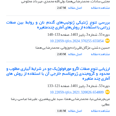
مجتبی سادات، محمدرضا بی‌همتا، ولی الله محمدی، مهرداد محلوجی
مشاهده مقاله
اصل مقاله
2.67 M
بررسی تنوع ژنتیکی ژنوتیپ‌های گندم نان و روابط بین صفات
زراعی با استفاده از روش‌های آماری چندمتغیره
دوره 55، شماره 3، پاییز 1403، صفحه
133-148
10.22059/ijfcs.2024.370255.655054
حسین دشتی، مژگان قلی زاده وزوانی، محمدرضا بی همتا
مشاهده مقاله
اصل مقاله
2.03 M
ارزیابی تنوع صفات اگرو مورفولوژیک جو در شرایط آبیاری مطلوب و
محدود و گروه‌بندی ژرم‌پلاسم خارجی آن با استفاده از روش های
آماری چند متغیره
دوره 53، شماره 3، پاییز 1401، صفحه
121-133
10.22059/ijfcs.2021.320026.654809
مریم رضایی نیا، محمدرضا بی همتا، سید علی پیغمبری، علیرضا عباسی، رضا
عطایی
مشاهده مقاله
اصل مقاله
1.01 M