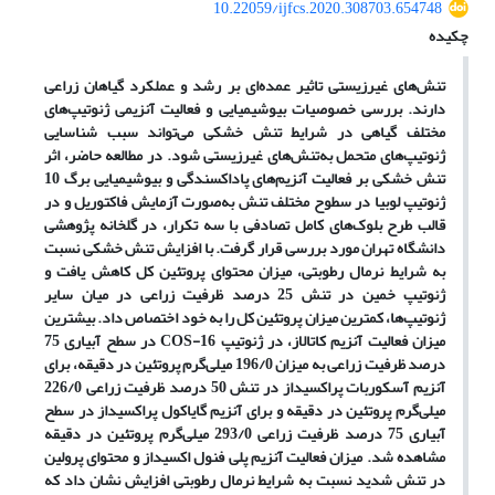
10.22059/ijfcs.2020.308703.654748
چکیده
تنش‌های غیرزیستی تاثیر عمده‌ای بر رشد و عملکرد گیاهان زراعی
دارند. بررسی خصوصیات بیوشیمیایی و فعالیت آنزیمی ژنوتیپ‌های
مختلف گیاهی در شرایط تنش خشکی می‌تواند سبب شناسایی
ژنوتیپ‌های متحمل به‌تنش‌های غیرزیستی شود. در مطالعه حاضر، اثر
تنش خشکی بر فعالیت آنزیم‌های پاداکسندگی و بیوشیمیایی برگ 10
ژنوتیپ‌ لوبیا در سطوح مختلف تنش به‌صورت آزمایش فاکتوریل و در
قالب طرح بلوک‌های کامل تصادفی با سه تکرار، در گلخانه پژوهشی
دانشگاه تهران مورد بررسی قرار گرفت. با افزایش تنش خشکی نسبت
به شرایط نرمال رطوبتی، میزان محتوای پروتئین کل کاهش یافت و
ژنوتیپ خمین در تنش 25 درصد ظرفیت زراعی در میان سایر
ژنوتیپ‌ها، کمترین میزان پروتئین کل را به خود اختصاص داد. بیشترین
میزان فعالیت آنزیم کاتالاز، در ژنوتیپ
COS-16
در سطح آبیاری 75
درصد ظرفیت زراعی به میزان 196/0 میلی‌گرم پروتئین در دقیقه، برای
آنزیم آسکوربات پراکسیداز در تنش 50 درصد ظرفیت زراعی 226/0
میلی‌گرم پروتئین در دقیقه و برای آنزیم گایاکول پراکسیداز در سطح
آبیاری 75 درصد ظرفیت زراعی 293/0 میلی‌گرم پروتئین در دقیقه
مشاهده شد. میزان فعالیت آنزیم پلی فنول اکسیداز و محتوای پرولین
در تنش شدید نسبت به شرایط نرمال رطوبتی افزایش نشان داد که