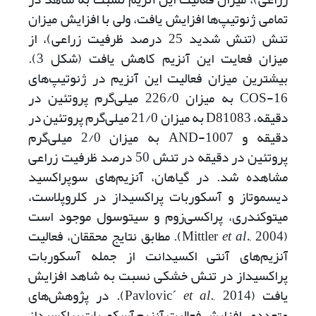
تمامی ژنوتیپ‌ها افزایش یافت، ولی با افزایش میزان
تنش (تنش شدید 25 درصد ظرفیت زراعی)، از
میزان فعایت این آنزیم کاهش یافت (شکل 3).
بیشترین میزان فعالیت این آنزیم در ژنوتیپ‌های
COS-16 به میزان 226/0 میلی‌گرم پروتئین در
دقیقه، D81083 به میزان 21/0 میلی‌گرم پروتئین در
دقیقه و AND-1007 به میزان 2/0 میلی‌گرم
پروتئین در دقیقه در تنش 50 درصد ظرفیت زراعی
مشاهده شد. در گیاهان، آنزیم‌های سوپراکسید
دیسموتاز و آسکوربات پراکسیداز در کلروپلاست،
میتوکندری، پراکسی‌زوم و سیتوسول موجود است
(Mittler
et al.,
2004). مطابق نتایج محققان، فعالیت
آنزیم‌های آنتی اکسیدانت از جمله آسکوربات
پراکسیداز در تنش خشکی نسبت به شاهد افزایش
یافت (Pavlovic´
et al
., 2014). در پژوهش‌های
متعددی، افزایش فعالیت آنزیم آسکوربات پراکسیداز