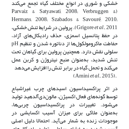
خشکی و شوری در انواع مختلف گیاه تجمع می‌کند
(Parvaiz & Satyawati, 2008; Verbruggen &
Hermans, 2008; Szabados & Savouré, 2010;
et al
Grigore
., 2011). پرولین در شرایط تنش خشکی،
در حفظ پتانسیل اسمزی، حذف رادیکال‌های آزاد،
حفاطت ماکرومولکول‌ها از دناتوره شدن و تنظیم pH
سلولی نقش دارد. همچنین پرولین برای گیاهان تحت
تنش شدید، به‌عنوان منبع نیتروژن و کربن عمل
می‌کند و تحمل گیاه در برابر تنش را افزایش می‌دهد
et al
., 2015)
.(Amini
در اثر پراکسیداسیون اسیدهای چرب غیراشباع
توسط گونه‌های فعال اکسیژن، مالون‌دی‌آلدهید تولید
می‌شود. تغییرات در پراکسیداسیون چربی‌ها،
به‌عنوان ملاکی برای میزان آسیب اکسایشی در
موجودات زنده به شمار می‌آید. احتمالا دلیل اصلی
آسیب شدید به غشای سلولی، تولید رادیکال‌های