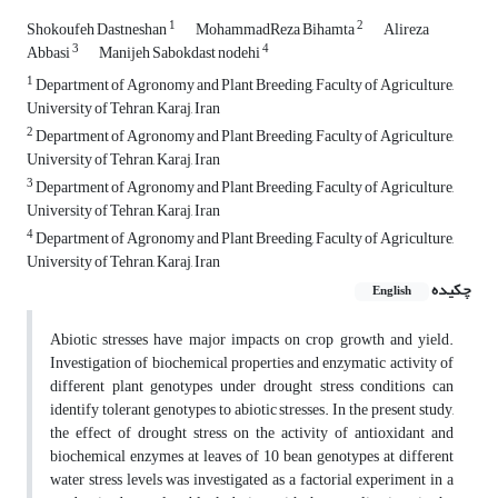
1
2
Shokoufeh Dastneshan
MohammadReza Bihamta
Alireza
3
4
Abbasi
Manijeh Sabokdast nodehi
1
Department of Agronomy and Plant Breeding, Faculty of Agriculture,
University of Tehran, Karaj, Iran
2
Department of Agronomy and Plant Breeding, Faculty of Agriculture,
University of Tehran, Karaj, Iran
3
Department of Agronomy and Plant Breeding, Faculty of Agriculture,
University of Tehran, Karaj, Iran
4
Department of Agronomy and Plant Breeding, Faculty of Agriculture,
University of Tehran, Karaj, Iran
چکیده
English
Abiotic stresses have major impacts on crop growth and yield.
Investigation of biochemical properties and enzymatic activity of
different plant genotypes under drought stress conditions can
identify tolerant genotypes to abiotic stresses. In the present study,
the effect of drought stress on the activity of antioxidant and
biochemical enzymes at leaves of 10 bean genotypes at different
water stress levels was investigated as a factorial experiment in a