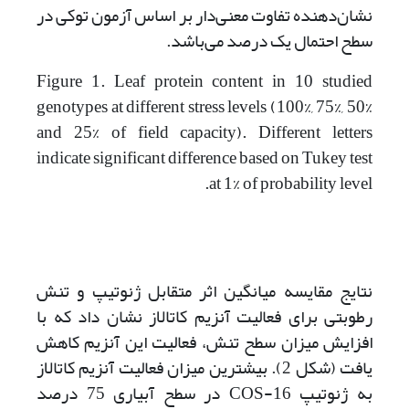
نشان‌دهنده تفاوت معنی‌دار بر اساس آزمون توکی در
سطح احتمال یک درصد می‌باشد.
Figure 1. Leaf protein content in 10 studied
genotypes at different stress levels (100%, 75%, 50%
and 25% of field capacity). Different letters
indicate significant difference based on Tukey test
at 1% of probability level.
نتایج مقایسه میانگین اثر متقابل ژنوتیپ و تنش
رطوبتی برای فعالیت آنزیم کاتالاز نشان داد که با
افزایش میزان سطح تنش، فعالیت این آنزیم کاهش
یافت (شکل 2). بیشترین میزان فعالیت آنزیم کاتالاز
به ژنوتیپ COS-16 در سطح آبیاری 75 درصد