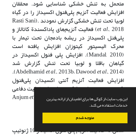
متحمل به تنش خشکی شناسایی شود. محققان
افزایش فعالیت آنزیم پلی‌فنول اکسیداز را در گیاه
لوبیا تحت تنش خشکی گزارش نمودند .(Rasti Sani
et al
., 2018) فعالیت آنزیم‌های پاداکسندة کاتالاز و
پلی‌فنل اکسیداز در ریشه بادمجان تحت تیمار با
محرک الیسیتور کیتوزان افزایش یافته است
(Mandal, 2010). افزایش پلی فنول اکسیداز در
گیاهان باقلا و لوبیا تحت تنش گزارش شد
., 2014).
et al
., 2013b; Dawood
et al
(Abdelhamid
افزایش فعالیت آنزیم آنتی اکسیدان پلی‌فنول
اکسیداز تحت تنش خشکی به افزایش ظرفیت دفاعی
گیاه علیه خسارات اکسیداتیو کمک می‌کند (Anjum
et
این وب سایت از کوکی ها برای اطمینان از ارائه بهترین
al.,
2011).
خدمات استفاده می کند.
متوجه شدم
شکل 5- فعالیت آنزیم پلی فنول اکسیداز 10 ژنوتیپ‌