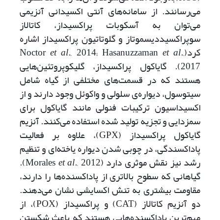
می‌رسانند. از سامانه‌های آنتی اکسیدانی آنزیمی
می‌توان به آسکوبات پراکسیداز، کاتالاز
سوپراکسیددیسموتاز و گلوتاتیون پراکسیداز اشاره
کرد(Noctor
.,
et al
., 2014; Hasanuzzaman
et al
2017). گایاکول پراکسیداز، گلیکوپروتئین‌هایی
هستند که در قسمت‌های مختلفی از گیاه شامل
سیتوسول، دیواره‌ی سلولی و واکوئل وجود دارند و از
اکسیداسیون ترکیبات فنولی مانند گایاکول برای
سمزدایی و تجزیه تولید شده استفاده می‌کنند. آنزیم
گایاکول پراکسیداز (GPX)، علاوه بر فعالیت
پاداکسندگی، در چوبی شدن دیواره یاخته‌ای و تنظیم
رشد نیز نقش موثری دارد (Morales
et al
., 2012).
گیاهانی که سطوح بالاتری از پاداکسنده‌ها را دارند،
مقاومت بیشتری به تنش اکسایشی نشان می‌دهند.
دو آنزیم کاتالاز (CAT) و پراکسیداز (POX)، از
مهم‌ترین پاداکسنده‌هایی هستند که باعث شکستن