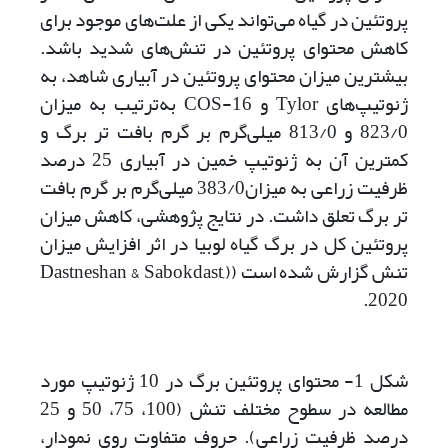
پروتئین در گیاه می‌تواند یکی از علت‌های موجود برای
کاهش محتوای پروتئین در تنش‌های شدید باشد.
بیشترین میزان محتوای پروتئین در آبیاری شاهد، به
ژنوتیپ‌های Tylor و COS-16 به‌ترتیب به میزان
823/0 و 813/0 میلی‌گرم بر گرم بافت تر برگ و
کمترین آن به ژنوتیپ خمین در آبیاری 25 درصد
ظرفیت زراعی به میزان383/0 میلی‌گرم بر گرم بافت
تر برگ تعلق داشت. در نتایج پژوهشی، کاهش میزان
پروتئین کل در برگ گیاه لوبیا در اثر افزایش میزان
تنش گزارش شده است ((Dastneshan & Sabokdast,
2020.
شکل 1- محتوای پروتئین برگ در 10 ژنوتیپ‌ مورد
مطالعه در سطوح مختلف تنش (100، 75، 50 و 25
درصد ظرفیت زراعی). حروف متفاوت روی نمودار،