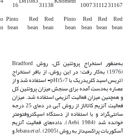
64
D81083
Khomein
16
31138
1007
31112
31167
to
Pinto
Red
Red
Pinto
Red
Red
Red
an
bean
bean
bean
bean
bean
bean
bean
به‌منظور استخراج پروتئین کل، روش Bradford
(1976) به‌کار رفت؛ در این روش، از بافر استخراج
(تریس اسید کلریدریک با 5/7(pH= استفاده شد و از
عصاره به‌دست آمده برای سنجش میزان پروتئین کل
و همچنین میزان فعالیت آنزیمی استفاده شد. میزان
فعالیت آنزیم‌ کاتالاز از روش آبی در دمای 25 درجه
سانتی‌گراد و با استفاده از دستگاه اسپکتروفتومتر
خوانده شد (Aebi, 1984). داده‌های فعالیت آنزیم
آسکوربات پراکسیداز به روش Jebara
et al.
(2005) و