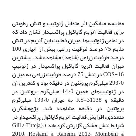
مقایسه میانگین اثر متقابل ژنوتیپ و تنش رطوبتی
برای فعالیت آنزیم گایاکول پراکسیداز نشان داد که
در تمامی ژنوتیپ‌ها، میزان فعالیت این آنزیم در تنش
ملایم 75 درصد ظرفیت زراعی بیش از آبیاری 100
درصد ظرفیت زراعی (شاهد) مشاهده شد. بیشترین
میزان فعالیت آنزیم گایاکول پراکسیداز در ژنوتیپ
COS-16 در تنش 75 درصد ظرفیت زراعی به میزان
293/0 میلی‌گرم پروتئین در دقیقه بود و کمترین آن
در ژنوتیپ‌های خمین 14/0 میلی‌گرم پروتئین در
دقیقه و KS-31138 به میزان 133/0 میلی‌گرم
پروتئین در دقیقه مشاهده شد. پژوهشگران
متعددی، افزایش فعالیت آنزیم گایاکول پراکسیداز در
شرایط تنش خشکی گزارش کرد‌ه‌اند (.(Gill & Tuteja,
2010; Rostami & Rahemi, 2013; Mombeni &