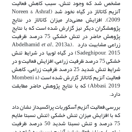
مشخص شد که وجود تنش، سبب کاهش فعالیت
آنزیم کاتالاز در گیاه نخود شد (Noreen & Ashraf,
2009). افزایش معنی‌دار میزان کاتالاز در نتایج
پژوهشگران دیگر نیز گزارش شده است که با نتایج
پژوهش حاضر در تنش خشکی 75‌ درصد ظرفیت
زراعی مشابهت دارد .(Abdelhamid
., 2013a;
et al
Sadeghipour, 2015) در گیاه لوبیا در شرایط تنش
خشکی 75‌ درصد ظرفیت زراعی، افزایش فعالیت و در
شرایط تنش شدید 25‌ درصد ظرفیت زراعی، کاهش
فعالیت آنزیم کاتالاز گزارش شده است (Mombeni &
Abbasi, 2019) که با نتایج پژوهش حاضر مطابقت
دارد.
بررسی فعالیت آنزیم آسکوربات پراکسیداز نشان داد
که با افزایش میزان تنش خشکی (تنش نسبتا ملایم
75 درصد و تنش نسبتا شدید 50 درصد ظرفیت
زراعی)، میزان فعالیت این آنزیم نسبت به شاهد در