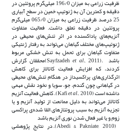
ظرفیت زراعی به میزان 196/0 میلی‌گرم پروتئین در
دقیقه و کمترین آن به ژنوتیپ خمین در سطح آبیاری
25 درصد ظرفیت زراعی به میزان 065/0 میلی‌گرم
پروتئین در دقیقه تعلق داشت. فعالیت متفاوت
آنزیم‌های پاداکسنده در اثر تنش‌های محیطی در
ژنوتیپ‌های مختلف گیاهان می‌تواند به رفتار ژنتیکی
متفاوت گیاهان برای تحمل به تنش خشکی مربوط
باشد .(Sayfzadeh
et al
., 2011)محققان گزارش
کردند، که افزایش فعالیت کاتالاز برای کاهش
اثرگذاری‌های پراکسیداز در هنگام تنش‌های محیطی
در گیاهانی چون گندم، جو، سویا و نخود نقش مهمی
داشته است (Kafi
et al
., 2010). کاهش فعالیت آنزیم
کاتالاز می‌تواند به دلیل ممانعت از تولید آنزیم و یا
تجزیه آنزیم به سبب پروتئازهای القا شده‌ی پراکسی
زوم و یا غیر فعال شدن نوری آنزیم باشد
(Abedi & Pakniate, 2010). در نتایج پژوهشی