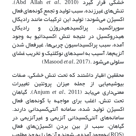
خشکی قرار گیرد (Abd Allah
et al.,
2010).
تنش‌های غیرزنده، سبب تولید و تجمع گونه‌های فعال
اکسیژن می‌شوند؛ تولید این ترکیبات مانند رادیکال
سوپراکسید، پراکسیدهیدروژن و رادیکال
هیدروکسیل در نتیجه تنش اکسیداتیو به وجود
آمده، سبب پراکسیداسیون چربی‌ها، غیرفعال شدن
آنزیم‌ها، آسیب به اسیدهای نوکلئیک و تخریب غشای
سلولی می‌شود .(Masood
., 2017)
et al
محققین اظهار داشتند که تحت تنش خشکی، صفات
بیوشیمیایی از جمله میزان پروتئین تغییرات
معنی‌داری می‌یابد (Anjum
et al.,
2011). گیاهان
تحت تنش، اغلب برای مواجهه با گونه‌های فعال
اکسیژن تولید شده، سامانه آنتی‌کسیدانی دارند.
سامانه‌های آنتی‌کسیدانی آنزیمی و غیرآنزیمی در
گیاهان، سبب از بین بردن اکسیژن‌های فعال
(ROS)به‌وجود آمده می‌شوند و آن‌ها را به حد مطلوب