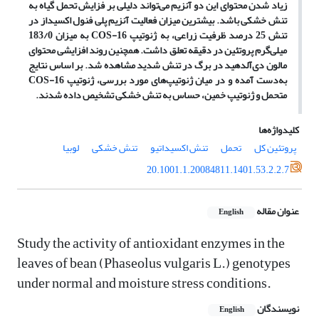
زیاد شدن محتوای این دو آنزیم می‌تواند دلیلی بر فزایش تحمل گیاه به
تنش خشکی باشد. بیشترین میزان فعالیت آنزیم پلی فنول اکسیداز در
تنش 25 درصد ظرفیت زراعی، به ژنوتیپ‌
COS-16
به میزان 183/0
میلی‌گرم پروتئین در دقیقه تعلق داشت. همچنین روند افزایشی محتوای
مالون دی‌آلدهید در برگ در تنش شدید مشاهده شد. بر اساس نتایج
به‌دست آمده و در میان ژنوتیپ‌های مورد بررسی، ژنوتیپ
COS-16
متحمل و ژنوتیپ خمین، حساس به تنش خشکی تشخیص داده شدند.
کلیدواژه‌ها
پروتئین کل
تحمل
تنش اکسیداتیو
تنش خشکی
لوبیا
20.1001.1.20084811.1401.53.2.2.7
عنوان مقاله
English
Study the activity of antioxidant enzymes in the
leaves of bean (Phaseolus vulgaris L.) genotypes
under normal and moisture stress conditions.
نویسندگان
English