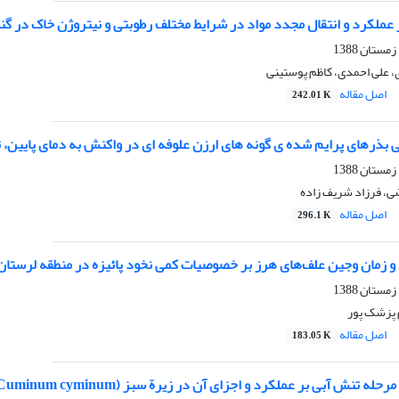
عملکرد و انتقال مجدد مواد در شرایط مختلف رطوبتی و نیتروژن خاک در گن
 علی‌ احمدی، کاظم پوستینی
اصل مقاله
242.01 K
ی بذرهای پرایم شده ی گونه های ارزن علوفه ای در واکنش به دمای پایی
ی، فرزاد شریف زاده
اصل مقاله
296.1 K
ه و زمان وجین علف‌های هرز بر خصوصیات کمی نخود پائیزه در منطقه لرستان
م پزشک پور
اصل مقاله
183.05 K
حله تنش آبی بر عملکرد و اجزای آن در زیرة سبز (Cuminum cyminum)