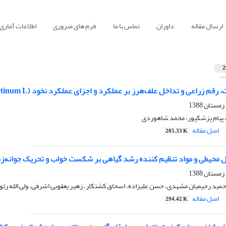
ارسال مقاله
داوران
تماس با ما
فرم های ضروری
اطلاعات آماری
2
قم زراعی و تداخل علف‌هرز بر عملکرد و اجزای عملکرد نخود (Cicer arietinum L.)
پیام پزشکپور، محمد شاهوردی
اصل مقاله
205.33 K
یطی و مواد تنظیم کننده رشد گیاهی بر شکست خواب و تحریک جوانه‌زنی بذرهای گیاه تاتور
ید رحیمیان مشهدی، حسن علیزاده، اسحاق کشتکار، زهیر یعقوبی اشرفی، ولی الله رئو
اصل مقاله
294.42 K