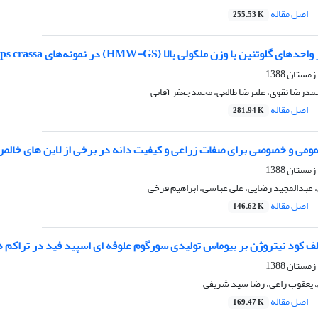
اصل مقاله
255.53 K
ن با وزن ملکولی بالا (HMW-GS) در نمونه‌های Aegilops crassa بومی ایران
مدرضا نقوی، علیرضا طالعی، محمدجعفر آقایی
اصل مقاله
281.94 K
ومی و خصوصی برای صفات زراعی و کیفیت دانه در برخی از لاین های خالص
عبدالمجید رضایی، علی عباسی، ابراهیم فرخی
اصل مقاله
146.62 K
ف کود نیتروژن بر بیوماس تولیدی سورگوم علوفه ای اسپید فید در تراکم ه
یعقوب راعی، رضا سید شریفی
اصل مقاله
169.47 K