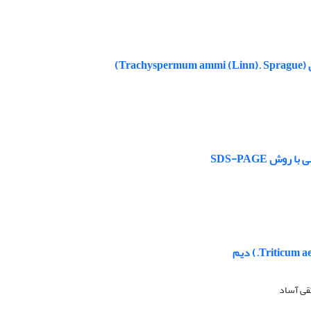
T)
قی آساد