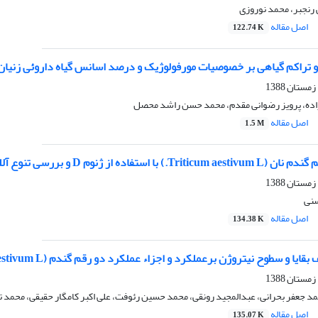
ی رنجبر، محمد نوروزی
اصل مقاله
122.74 K
م گیاهی بر خصوصیات مورفولوژیک و درصد اسانس گیاه داروئی زنیان (rachyspermum ammi (Linn). Sprague
اده، پرویز رضوانی مقدم، محمد حسن راشد محصل
اصل مقاله
1.5 M
ه از ژنوم D و بررسی تنوع آللی با روش SDS-PAGE
نی
اصل مقاله
134.38 K
یا و سطوح نیتروژن برعملکرد و اجزاء عملکرد دو رقم گندم (Triticum aestivum L.) دیم
 جعفر بحرانی، عبدالمجید رونقی، محمد حسین رئوفت، علی اکبر کامگار حقیقی، محمد ت
اصل مقاله
135.07 K