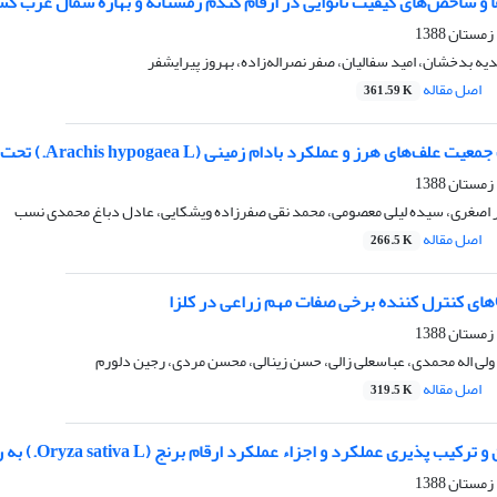
ها و شاخص‌های کیفیت نانوایی در ارقام گندم زمستانه و بهاره شمال غرب کشو
یه بدخشان، امید سفالیان، صفر نصراله‌زاده، بهروز پیرایشفر
اصل مقاله
361.59 K
و عملکرد بادام زمینی (Arachis hypogaea L.) تحت تاثیر آرایش کاشت و تراکم بوته در استان گیلان
اصغری، سیده لیلی معصومی، محمد نقی صفرزاده ویشکایی، عادل دباغ محمدی نسب
اصل مقاله
266.5 K
لی اله محمدی، عباسعلی زالی، حسن زینالی، محسن مردی، رجین دلورم
اصل مقاله
319.5 K
 پذیری عملکرد و اجزاء عملکرد ارقام برنج (Oryza sativa L.) به روش تلاقی دیالل