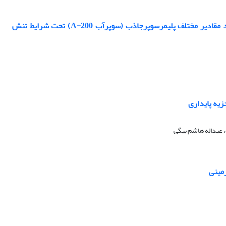
بررسی عملکرد و شاخص های رشد گیاه ذرت علوفه ای (Zea mays L.) تحت تأثیرکاربرد مقادیر مختلف پلیمرسوپرجاذب (سوپرآب A-200) تحت شرایط تنش
 عبداله هاشم بیگی
زمینی