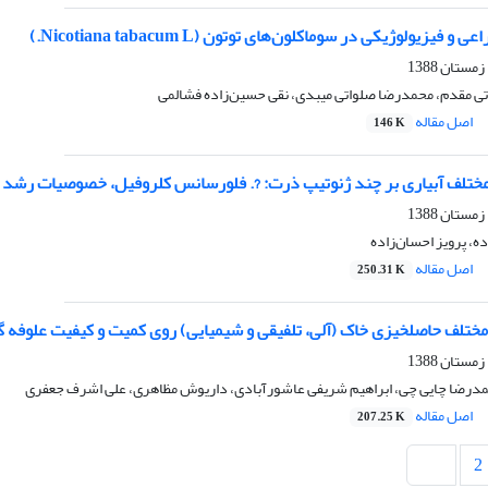
یزیولوژیکی در سوماکلون‌های توتون (Nicotiana tabacum L.)
تی مقدم، محمدرضا صلواتی میبدی، نقی حسین‌زاده فشالمی
اصل مقاله
146 K
 مختلف آبیاری بر چند ژنوتیپ ذرت: ?. فلورسانس کلروفیل، خصوصیات رشد و
، پرویز احسان‌زاده
اصل مقاله
250.31 K
لف حاصلخیزی خاک (آلی، تلفیقی و شیمیایی) روی کمیت و کیفیت علوفه گیاه کنگر فرنگی
حمدرضا چایی چی، ابراهیم شریفی عاشورآبادی، داریوش مظاهری، علی اشرف جعفری
اصل مقاله
207.25 K
2