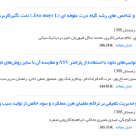
 غلام عباس اکبری، محمد جلال ظهوریان، امیر بردیا نیک نیائی
اصل مقاله
296.29 K
 با استفاده از پارامتر ASV و مقایسه آن با سایر روش‌های تجزیه پایداری
ین صباغ پور، عزت اله فرشادفر، پیام پزشک پور، منصور صفی خانی، رمضان سرپرست،
اصل مقاله
244.95 K
 مدیریت تلفیقی بر تراکم علفهای هرز،عملکرد و سود خالص از تولید سیب 
ضا کوچکی، مهدی نصیری محلاتی، ابراهیم کازرونی منفرد
اصل مقاله
185.33 K