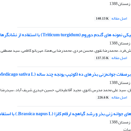
اصل مقاله
140.13 K
دوروم (Triticum turgidum) با استفاده از نشانگرهای ریزماهواره
ش فرد، محمدرضا نقوی، محسن مردی، محمدرضا بی همتا، مهربانو کاظمی، سید مصطفی
اصل مقاله
137.35 K
ات جوانه‌زنی بذرهای ده اکوتیپ یونجه چند ساله (Medicago sativa L.)
ن، سید علی محمد مدرس ثانوی، مجید آقاعلیخانی، حسین حیدری شریف آباد، سیدرضا 
اصل مقاله
226.6 K
 و رشد گیاهچه ارقام کلزا (Brassica napus L.) با استفاده از آزمون های بنیه بذر
بیات