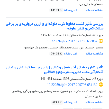
محمدرضا چایی چی
مشاهده مقاله
اصل مقاله
839.74 K
بررسی تأثیر کشت مخلوط ذرت علوفه‌ای و ارزن مرواریدی بر برخی
صفات کمی و کیفی علوفه
دوره 48، شماره 2، تابستان 1396، صفحه
329-338
10.22059/ijfcs.2017.121785.653852
محسن حسینمردی، سید محمد باقر حسینی، محمد رضا جهانسوز
مشاهده مقاله
اصل مقاله
704.35 K
تأثیر تنش خشکی آخر فصل و توالی زراعی بر عملکرد کمّی و کیفی
گندم آبی تحت مدیریت مرسوم و حفاظتی
دوره 48، شماره 2، تابستان 1396، صفحه
431-441
10.22059/ijfcs.2017.209796.654139
ایوب فصاحت، محمدرضا جهانسوز، محمدرضا مهرور، منوچهر گرجی، ناصر
مجنون حسینی
مشاهده مقاله
اصل مقاله
603.5 K