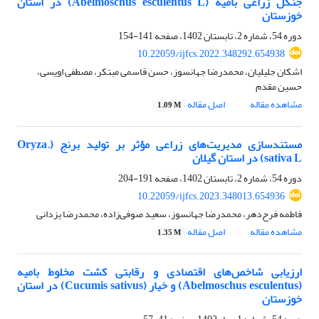
جنگل زراعی بامیه (Abelmoschus esculentus L) در استان
خوزستان
دوره 54، شماره 2، تابستان 1402، صفحه
141-154
10.22059/ijfcs.2022.348292.654938
اشکان جلیلیان، محمدرضا جهانسوز، حسن قاسمی مبتکر، مصطفی اویسی،
حسین مقدم
مشاهده مقاله
اصل مقاله
1.09 M
مستند‌سازی مدیریت‌های زراعی مؤثر بر تولید برنج (.Oryza
sativa L) در استان گیلان
دوره 54، شماره 2، تابستان 1402، صفحه
191-204
10.22059/ijfcs.2023.348013.654936
فاطمه فرح‌دهر، محمدرضا جهانسوز، سعید صوفی‌زاده، محمدرضا یزدانی
مشاهده مقاله
اصل مقاله
1.35 M
ارزیابی شاخص‌های اقتصادی و رقابتی کشت مخلوط بامیه
(Abelmoschus esculentus) و خیار (Cucumis sativus) در استان
خوزستان