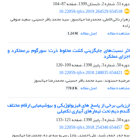
دوره 51، شماره 2، تابستان 1399، صفحه
87-104
10.22059/ijfcs.2019.264529.654518
زهرا ردائی الاملی، محمدرضا جهانسوز، سید محمد باقر حسینی، سعید صوفی
زاده
مشاهده مقاله
اصل مقاله
1.24 M
اثر نسبت‌های جایگزینی کشت مخلوط ذرت: سورگوم برعملکرد و
اجزای عملکرد
دوره 50، شماره 3، پاییز 1398، صفحه
109-120
10.22059/ijfcs.2018.248035.654421
مرضیه حسنوند، سید محمد باقر حسینی، محمدرضا جهانسوز
مشاهده مقاله
اصل مقاله
770.8 K
ارزیابی برخی از پاسخ های فیزیولوژیکی و بیوشیمیایی ارقام مختلف
گندم دیم تحت تیمارهای آبیاری تکمیلی
دوره 50، شماره 3، پاییز 1398، صفحه
121-133
10.22059/ijfcs.2018.254340.654457
سه حه ر حمه رشید، علی احمدی، عادل سی و سه مرده، محمدرضا جهانسوز