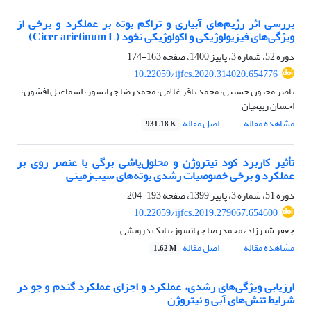
بررسی اثر رژیم‌های آبیاری و تراکم بوته بر عملکرد و برخی از
ویژگی‌های فیزیولوژیکی و اکولوژیکی نخود (Cicer arietinum L)
دوره 52، شماره 3، پاییز 1400، صفحه
163-174
10.22059/ijfcs.2020.314020.654776
ناصر مجنون حسینی، محمد باقر غلامی، محمدرضا جهانسوز، اسماعیل افشون،
احسان ربیعیان
مشاهده مقاله
اصل مقاله
931.18 K
تأثیر کاربرد کود نیتروژن و محلول‌پاشی برگی با عنصر روی بر
عملکرد و برخی خصوصیات رشدی بوته‌های سیب‌زمینی
دوره 51، شماره 3، پاییز 1399، صفحه
193-204
10.22059/ijfcs.2019.279067.654600
جعفر شیرزاد، محمدرضا جهانسوز، بابک درویشی
مشاهده مقاله
اصل مقاله
1.62 M
ارزیابی ویژگی‌های رشدی، عملکرد و اجزای عملکرد گندم و جو در
شرایط تنش‌‌های آبی و نیتروژن