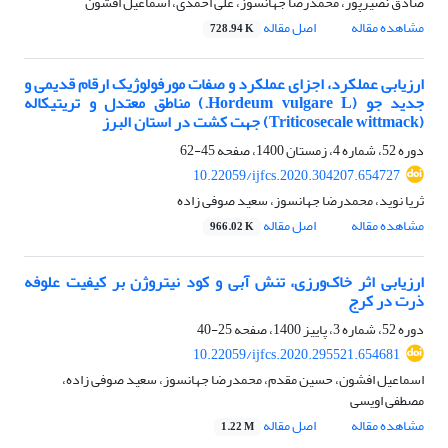
صادق نصیرپور، محمدرضا جهانسوز، علی احمدی، اسماعیل افشون
مشاهده مقاله
اصل مقاله
728.94 K
ارزیابی عملکرد، اجزای عملکرد و صفات مورفولوژیک ارقام قدیمی و
جدید جو (Hordeum vulgare L.) مناطق معتدل و تریتیکاله
(Triticosecale wittmack) جهت کشت در استان البرز
دوره 52، شماره 4، زمستان 1400، صفحه
45-62
10.22059/ijfcs.2020.304207.654727
ثریا نوید، محمدرضا جهانسوز، سعید صوفی زاده
مشاهده مقاله
اصل مقاله
966.02 K
ارزیابی اثر خاک‌ورزی، تنش آبی و کود نیتروژن بر کیفیت علوفه
ذرت در کرج
دوره 52، شماره 3، پاییز 1400، صفحه
25-40
10.22059/ijfcs.2020.295521.654681
اسماعیل افشون، حسین مقدم، محمدرضا جهانسوز، سعید صوفی زاده،
مصطفی اویسی
مشاهده مقاله
اصل مقاله
1.22 M