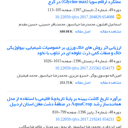
عملکرد ارقام سویا (Glycine max) در کرج
دوره 49، شماره 2، تابستان 1397، صفحه
105-113
10.22059/ijfcs.2017.204829.654088
اسماعیل افشون، محمدرضا جهانسوز، محمدباقر حسینی، حسین مقدم
مشاهده مقاله
اصل مقاله
680.08 K
ارزیابی اثر روش های خاک ورزی بر خصوصیات شیمیایی، بیولوژیکی
خاک و صفات کمی ذرت علوفه ای در تناوب با نخود
دوره 48، شماره 4، زمستان 1396، صفحه
1015-1026
10.22059/ijfcs.2017.215562.654173
امین اله موسوی بوگر، خسرو عزیزی، محمدرضا جهانسوز، محمد فیضیان
مشاهده مقاله
اصل مقاله
251.75 K
برآورد تاریخ کاشت بهینه بر پایۀ تاریخچۀ اقلیمی با استفاده از مدل
همانندساز رشد AquaCrop در منطقۀ دشت مغان استان اردبیل
دوره 48، شماره 3، پاییز 1396، صفحه
799-810
10.22059/ijfcs.2017.219241.654211
امیر ایزدفرد، محمدرضا جهانسوز، فریدون سرمدیان، غلامرضا پیکانی،