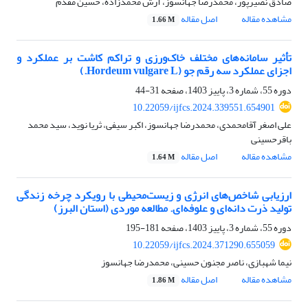
صادق نصیرپور، محمدرضا جهانسوز، آرش محمدزاده، حسین مقدم
مشاهده مقاله
اصل مقاله
1.66 M
تأثیر سامانه‌های مختلف خاک‌ورزی و تراکم کاشت بر عملکرد و
اجزای عملکرد سه رقم جو (Hordeum vulgare L.)
دوره 55، شماره 3، پاییز 1403، صفحه
31-44
10.22059/ijfcs.2024.339551.654901
علی اصغر آقامحمدی، محمدرضا جهانسوز، اکبر سیفی، ثریا نوید، سید محمد
باقرحسینی
مشاهده مقاله
اصل مقاله
1.64 M
ارزیابی شاخص‌های انرژی و زیست‌محیطی با رویکرد چرخه زندگی
تولید ذرت دانه‌ای و علوفه‌ای. مطالعه موردی (استان البرز)
دوره 55، شماره 3، پاییز 1403، صفحه
181-195
10.22059/ijfcs.2024.371290.655059
نیما شهبازی، ناصر مجنون حسینی، محمدرضا جهانسوز
مشاهده مقاله
اصل مقاله
1.86 M