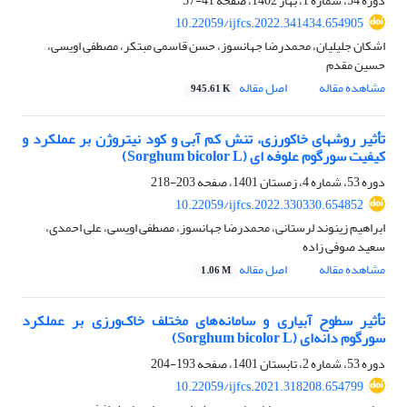
دوره 54، شماره 1، بهار 1402، صفحه
41-57
10.22059/ijfcs.2022.341434.654905
اشکان جلیلیان، محمدرضا جهانسوز، حسن قاسمی مبتکر، مصطفی اویسی،
حسین مقدم
مشاهده مقاله
اصل مقاله
945.61 K
تأثیر روش‬های خاک‬ورزی، تنش کم ‬آبی و کود نیتروژن بر عملکرد و
کیفیت سورگوم علوفه‬ ای (Sorghum bicolor L)
دوره 53، شماره 4، زمستان 1401، صفحه
203-218
10.22059/ijfcs.2022.330330.654852
ابراهیم زینوند لرستانی، محمدرضا جهانسوز، مصطفی اویسی، علی احمدی،
سعید صوفی زاده
مشاهده مقاله
اصل مقاله
1.06 M
تأثیر سطوح آبیاری و سامانه‌های مختلف خاک‌ورزی بر عملکرد
سورگوم دانه‌ای (Sorghum bicolor L)
دوره 53، شماره 2، تابستان 1401، صفحه
193-204
10.22059/ijfcs.2021.318208.654799