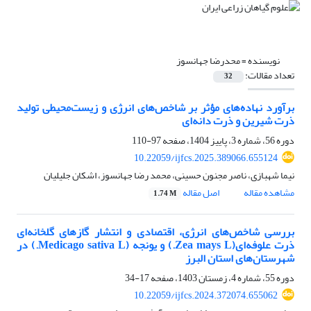
نویسنده =
محدرضا جهانسوز
تعداد مقالات:
32
برآورد نهاده‌های مؤثر بر شاخص‌های انرژی و زیست‌محیطی تولید
ذرت شیرین و ذرت دانه‌ای
دوره 56، شماره 3، پاییز 1404، صفحه
97-110
10.22059/ijfcs.2025.389066.655124
نیما شهبازی، ناصر مجنون حسینی، محمد رضا جهانسوز، اشکان جلیلیان
مشاهده مقاله
اصل مقاله
1.74 M
بررسی شاخص‌های انرژی، اقتصادی و انتشار گازهای گلخانه‌ای
ذرت علوفه‌ای(Zea mays L.) و یونجه (Medicago sativa L.) در
شهرستان‌های استان البرز
دوره 55، شماره 4، زمستان 1403، صفحه
17-34
10.22059/ijfcs.2024.372074.655062