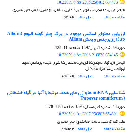
10.22059/ijfcs.2018.258462.654473
هاجر امینی، محمدرضا نقوی، مهرداد ایرانشاهی، نجمه یزدانفر، جابر نصیری
مشاهده مقاله
اصل مقاله
681.4 K
ارزیابی محتوای اسانس موجود در برگ چهار گونه آلیوم (Allium
sp.) از زیرجنس و بخش Allium
دوره 49، شماره 1، بهار 1397، صفحه
115-123
10.22059/ijfcs.2018.210830.654145
الیاس آریاکیا، حمیدرضا کریمی، محمد رضا نقوی، نجمه یزدانفر، سید
ابوالحسن شاهزاده فاضلی
مشاهده مقاله
اصل مقاله
486.17 K
شناسایی miRNA ها و ژن های هدف مرتبط با آنها در گیاه خشخاش
( Papaver somniferum)
دوره 48، شماره 4، زمستان 1396، صفحه
1161-1170
10.22059/ijfcs.2017.230802.654301
علی اکبر کریمی، محمدرضا نقوی، جابر نصیری
مشاهده مقاله
اصل مقاله
359.63 K