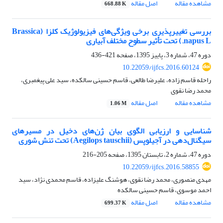
مشاهده مقاله
اصل مقاله
668.88 K
بررسی تغییرپذیری برخی ویژگی‌های فیزیولوژیک کلزا (Brassica
napus L.) تحت تأثیر سطوح مختلف آبیاری
دوره 47، شماره 3، پاییز 1395، صفحه
421-436
10.22059/ijfcs.2016.60124
راحله قاسم زاده، علیرضا طالعی، قاسم حسینی سالکده، سید علی پیغمبری،
محمد رضا نقوی
مشاهده مقاله
اصل مقاله
1.06 M
شناسایی و ارزیابی الگوی بیان ژن‌های دخیل در مسیر‌های
سیگنال‌دهی در آجیلوپس (Aegilops tauschii) تحت تنش شوری
دوره 47، شماره 2، تابستان 1395، صفحه
205-216
10.22059/ijfcs.2016.58855
مهدی منصوری، محمد رضا نقوی، هوشنگ علیزاده، قاسم محمدی نژاد، سید
احمد موسوی، قاسم حسینی سالکده
مشاهده مقاله
اصل مقاله
699.37 K