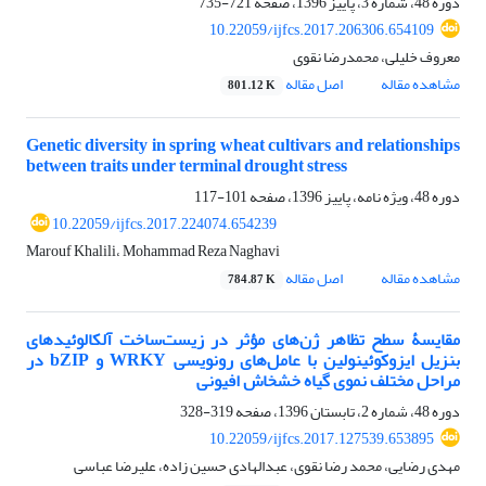
دوره 48، شماره 3، پاییز 1396، صفحه
721-735
10.22059/ijfcs.2017.206306.654109
معروف خلیلی، محمدرضا نقوی
مشاهده مقاله
اصل مقاله
801.12 K
Genetic diversity in spring wheat cultivars and relationships
between traits under terminal drought stress
دوره 48، ویژه نامه، پاییز 1396، صفحه
101-117
10.22059/ijfcs.2017.224074.654239
Marouf Khalili، Mohammad Reza Naghavi
مشاهده مقاله
اصل مقاله
784.87 K
مقایسۀ سطح تظاهر ژن‌های مؤثر در زیست‌ساخت آلکالوئیدهای
بنزیل ایزوکوئینولین با عامل‌های رونویسی WRKY و bZIP در
مراحل مختلف نموی گیاه خشخاش افیونی
دوره 48، شماره 2، تابستان 1396، صفحه
319-328
10.22059/ijfcs.2017.127539.653895
مهدی رضایی، محمد رضا نقوی، عبدالهادی حسین زاده، علیرضا عباسی