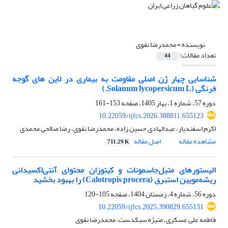
نویسنده =
محمدرضا نقوی
تعداد مقالات:
44
شناسایی چهار ژن اصلی مقاومت به بیماری در لاین های گوجه
فرنگی (Solanum lycopersicum L.)
دوره 57، شماره 1، بهار 1405، صفحه
153-161
10.22059/ijfcs.2026.388811.655123
اکرم اسفندیار، عبدالهادی حسین زاده، محمدرضا نقوی، رضا صالحی محمدی
مشاهده مقاله
اصل مقاله
711.29 K
الیستورهای متیل‌جاسمونات و کیتوزان محتوای آنتی‌اکسیدانی
ریشه‌مویین استبرق (Calotropis procera) را بهبود بخشید
دوره 56، شماره 4، زمستان 1404، صفحه
105-120
10.22059/ijfcs.2025.390829.655131
فاطمه علی عسکری، منیژه سبکدست، محمدرضا نقوی