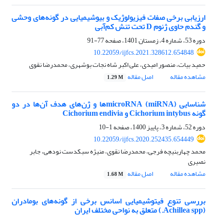
ارزیابی برخی صفات فیزیولوژیک و بیوشیمیایی در گونه‌های وحشی
و گندم حاوی ژنوم D تحت تنش کم‌آبی
دوره 53، شماره 4، زمستان 1401، صفحه
77-91
10.22059/ijfcs.2021.328612.654848
حمید بیات، منصور امیدی، علی اکبر شاه نجات بوشهری، محمدرضا نقوی
مشاهده مقاله
اصل مقاله
1.29 M
شناسایی microRNA (miRNA)ها و ژن‌های هدف آن‌ها در دو
گونه Cichorium intybus و Cichorium endivia
دوره 52، شماره 3، پاییز 1400، صفحه
1-10
10.22059/ijfcs.2020.252435.654449
محمد چهاربنیچه فرجی، محمدرضا نقوی، منیژه سبکدست نودهی، جابر
نصیری
مشاهده مقاله
اصل مقاله
1.68 M
بررسی تنوع فیتوشیمیایی اسانس برخی از گونه‌های بومادران
(Achillea spp.) متعلق به نواحی مختلف ایران