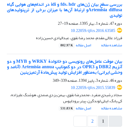
بررسی سطح بیان ژن‌های fds، hdr و idi در اندام‌های هوایی گیاه
Artemisia diffusaو ارتباط آن‌ها با میزان برخی از ترپنوئیدهای
تولیدی
دوره 47، شماره 1، بهار 1395، صفحه
19-27
10.22059/ijfcs.2016.63585
فرزاد علائی مقدم، محمد رضا نقوی، عبدالهادی حسین زاده
مشاهده مقاله
اصل مقاله
802.97 K
بیان موقت عامل‌های رونویسی دو خانوادة WRKY و MYB و دو
آنزیم DBR2 و OPR3 در دو کموتایپ Artemisia annua (آنامد و
وحشی ایرانی) به‌منظور افزایش تولید پیش‌مادة آرتمیزینین
دوره 46، شماره 3، پاییز 1394، صفحه
339-349
10.22059/ijfcs.2015.55839
سجاد رشیدی منفرد، محمدرضا نقوی، بهمن یزدی صمدی، هوشنگ علیزاده،
کی یانگ، اینلی لوندگرن، پیتر برودلیوس
مشاهده مقاله
اصل مقاله
531.83 K
2
1