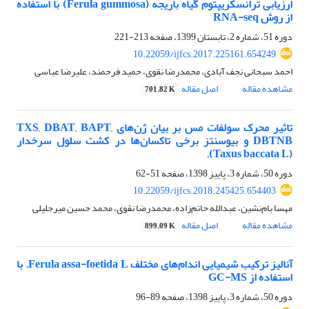
ارزیابی ترانسکریپتوم گیاه باریجه (Ferula gummosa) با استفاده
از روش RNA-seq
دوره 51، شماره 2، تابستان 1399، صفحه
213-221
10.22059/ijfcs.2017.225161.654249
احمد سبحانی نجف آبادی، محمدرضا نقوی، حمید فرحمند، علیرضا عباسی
مشاهده مقاله
اصل مقاله
701.82 K
تاثیر محرک سولفات مس بر بیان ژن‌های TXS, DBAT, BAPT,
DBTNB و بیوسنتز برخی تاکسان‌ها در کشت سلول سرخدار
(Taxus baccata L).
دوره 50، شماره 3، پاییز 1398، صفحه
51-62
10.22059/ijfcs.2018.245425.654403
مهسا بام‌نشین، عبدالله حاتم‌زاده، محمدرضا نقوی، محمد حسین میرجلیلی
مشاهده مقاله
اصل مقاله
899.09 K
آنالیز ترکیب شیمیایی اندام‌های مختلف Ferula assa-foetida L. با
استفاده از GC-MS
دوره 50، شماره 3، پاییز 1398، صفحه
89-96