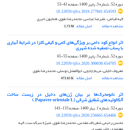
دوره 52، شماره 3، پاییز 1400، صفحه
41-53
10.22059/ijfcs.2019.277841.654593
الهه فیاض، علیرضا عباسی، محمدرضا نقوی، همایون خیری
مشاهده مقاله
اصل مقاله
1.73 M
اثر انواع کود دامی بر ویژگی‌های کمی و کیفی کلزا در شرایط آبیاری
با پساب تصفیه شده شهری
دوره 52، شماره 3، پاییز 1400، صفحه
55-65
10.22059/ijfcs.2020.300038.654705
معروف خلیلی، مریم چایچی، ابوالفضل توسلی، محمدرضا نقوی
مشاهده مقاله
اصل مقاله
473.65 K
اثر نانومحرک‌ها بر بیان ژن‌های دخیل در زیست ساخت
آلکالوئیدهای شقایق شرقی (Papaver orientale L.)
دوره 52، شماره 1، بهار 1400، صفحه
133-141
10.22059/ijfcs.2020.256665.654466
محسن رحیمی شعرباف مقدس، محمدرضا نقوی، منیژه سبکدست، الهه
معتمدی، جابر نصیری