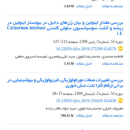
مشاهده مقاله
اصل مقاله
1.64 M
بررسی مقدار اینولین و بیان ژن‌های دخیل در بیوسنتز اینولین در
ریشه و کشت سوسپانسیون سلولی کاسنی (Cichorium intybus
L.)
دوره 51، شماره 3، پاییز 1399، صفحه
115-127
10.22059/ijfcs.2019.275299.654579
فاطمه محمدی، محمدرضا نقوی، سید علی پیغمبری، نفیسه خسروی دهقی
مشاهده مقاله
اصل مقاله
1.45 M
بررسی تغییرات صفات مورفولوژیکی، فیزیولوژیکی و بیوشیمیایی در
برخی ارقام کلزا تحت تنش شوری
دوره 51، شماره 2، تابستان 1399، صفحه
15-28
10.22059/ijfcs.2019.250429.654438
معروف خلیلی، محمدرضا نقوی، سید جواد طالب زاده
مشاهده مقاله
اصل مقاله
586.61 K