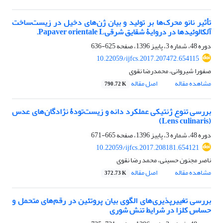
تأثیر نانو محرک‌ها بر تولید و بیان ژن‌های دخیل در زیست‌ساخت
آلکالوئیدها در دروایۀ شقایق شرقیPapaver orientale L.
دوره 48، شماره 3، پاییز 1396، صفحه
625-636
10.22059/ijfcs.2017.207472.654115
صفورا شیروانی، محمدرضا نقوی
مشاهده مقاله
اصل مقاله
790.72 K
بررسی تنوع ژنتیکی عملکرد دانه و زیست‌تودۀ نژادگان‌های عدس
(Lens culinaris)
دوره 48، شماره 3، پاییز 1396، صفحه
665-671
10.22059/ijfcs.2017.208181.654121
ناصر مجنون حسینی، محمد رضا نقوی
مشاهده مقاله
اصل مقاله
372.73 K
بررسی تغییرپذیری‌های الگوی بیان پروتئین در رقم‌های متحمل و
حساس کلزا در شرایط تنش شوری