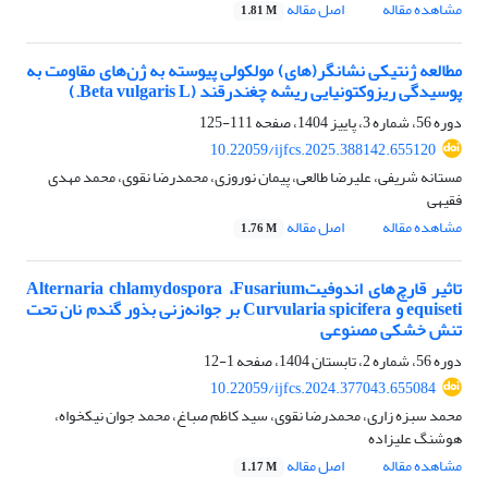
مشاهده مقاله
اصل مقاله
1.81 M
مطالعه ژنتیکی نشانگر(های) مولکولی پیوسته به ژن‌های مقاومت به
پوسیدگی ریزوکتونیایی ریشه چغندرقند (Beta vulgaris L.)
دوره 56، شماره 3، پاییز 1404، صفحه
111-125
10.22059/ijfcs.2025.388142.655120
مستانه شریفی، علیرضا طالعی، پیمان نوروزی، محمدرضا نقوی، محمد مهدی
فقیهی
مشاهده مقاله
اصل مقاله
1.76 M
تاثیر قارچ‌های اندوفیتAlternaria chlamydospora ،Fusarium
equiseti و Curvularia spicifera بر جوانه‌زنی بذور گندم نان تحت
تنش خشکی مصنوعی
دوره 56، شماره 2، تابستان 1404، صفحه
1-12
10.22059/ijfcs.2024.377043.655084
محمد سبزه زاری، محمدرضا نقوی، سید کاظم صباغ، محمد جوان نیکخواه،
هوشنگ علیزاده
مشاهده مقاله
اصل مقاله
1.17 M