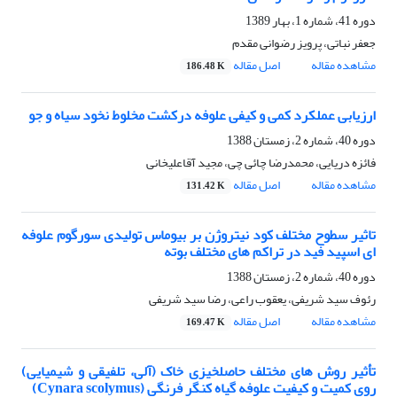
دوره 41، شماره 1، بهار 1389
جعفر نباتی، پرویز رضوانی مقدم
مشاهده مقاله
اصل مقاله
186.48 K
ارزیابی عملکرد کمی و کیفی علوفه درکشت مخلوط نخود سیاه و جو
دوره 40، شماره 2، زمستان 1388
فائزه دریایی، محمدرضا چائی چی، مجید آقاعلیخانی
مشاهده مقاله
اصل مقاله
131.42 K
تاثیر سطوح مختلف کود نیتروژن بر بیوماس تولیدی سورگوم علوفه
ای اسپید فید در تراکم های مختلف بوته
دوره 40، شماره 2، زمستان 1388
رئوف سید شریفی، یعقوب راعی، رضا سید شریفی
مشاهده مقاله
اصل مقاله
169.47 K
تأثیر روش های مختلف حاصلخیزی خاک (آلی، تلفیقی و شیمیایی)
روی کمیت و کیفیت علوفه گیاه کنگر فرنگی (Cynara scolymus)