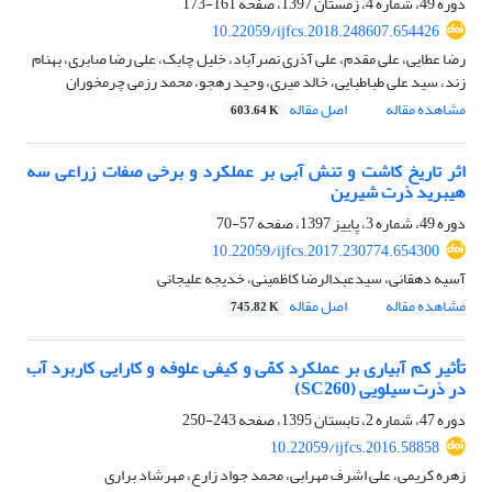
دوره 49، شماره 4، زمستان 1397، صفحه
161-173
10.22059/ijfcs.2018.248607.654426
رضا عطایی، علی مقدم، علی آذری نصرآباد، خلیل چابک، علی رضا صابری، بهنام
زند، سید علی طباطبایی، خالد میری، وحید رهجو، محمد رزمی چرمخوران
مشاهده مقاله
اصل مقاله
603.64 K
اثر تاریخ کاشت و تنش آبی بر عملکرد و برخی صفات زراعی سه
هیبرید ذرت شیرین
دوره 49، شماره 3، پاییز 1397، صفحه
57-70
10.22059/ijfcs.2017.230774.654300
آسیه دهقانی، سیدعبدالرضا کاظمینی، خدیجه علیجانی
مشاهده مقاله
اصل مقاله
745.82 K
تأثیر کم آبیاری بر عملکرد کمّی و کیفی علوفه و کارایی کاربرد آب
در ذرت سیلویی (SC260)
دوره 47، شماره 2، تابستان 1395، صفحه
243-250
10.22059/ijfcs.2016.58858
زهره کریمی، علی اشرف مهرابی، محمد جواد زارع، مهرشاد براری