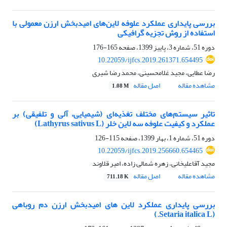
بررسی پایداری عملکرد علوفه لاین‌های امیدبخش ارزن معمولی با
استفاده از روش تجزیه گرافیکی
دوره 51، شماره 3، پاییز 1399، صفحه
165-176
10.22059/ijfcs.2019.261371.654495
رضا عطایی، مجید غلامحسینی، محمد رضا شیری
مشاهده مقاله
اصل مقاله
1.08 M
تاثیر سیستم‌های مختلف تغذیه‌ای (شیمیایی، آلی و تلفیقی) بر
عملکرد و کیفیت علوفه سه لاین خلر (Lathyrus sativus L)
دوره 51، شماره 1، بهار 1399، صفحه
115-126
10.22059/ijfcs.2019.256660.654465
مجید آقاعلیخانی، زهره شمالی زاده، امیر قلاوند
مشاهده مقاله
اصل مقاله
711.18 K
بررسی پایداری عملکرد لاین های امیدبخش ارزن دم روباهی
(Setaria italica L.)