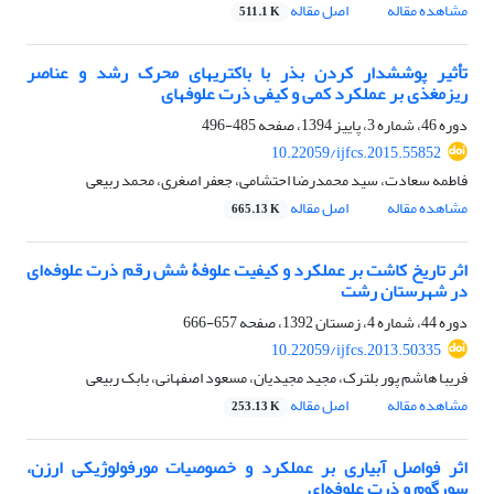
مشاهده مقاله
اصل مقاله
511.1 K
تأثیر پوششدار کردن بذر با باکتریهای محرک رشد و عناصر
ریزمغذی بر عملکرد کمی و کیفی ذرت علوفهای
دوره 46، شماره 3، پاییز 1394، صفحه
485-496
10.22059/ijfcs.2015.55852
فاطمه سعادت، سید محمدرضا احتشامی، جعفر اصغری، محمد ربیعی
مشاهده مقاله
اصل مقاله
665.13 K
اثر تاریخ کاشت بر عملکرد و کیفیت علوفۀ شش رقم ذرت علوفه‌ای
در شهرستان رشت
دوره 44، شماره 4، زمستان 1392، صفحه
657-666
10.22059/ijfcs.2013.50335
فریبا هاشم پور بلترک، مجید مجیدیان، مسعود اصفهانی، بابک ربیعی
مشاهده مقاله
اصل مقاله
253.13 K
اثر فواصل آبیاری بر عملکرد و خصوصیات مورفولوژیکی ارزن،
سورگوم و ذرت علوفه‌ای