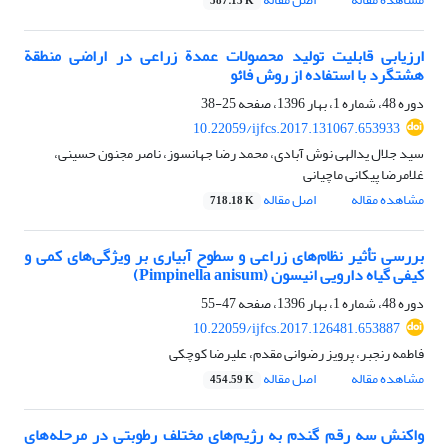
587.13 K
ارزیابی قابلیت تولید محصولات عمدة زراعی در اراضی منطقة
هشتگرد با استفاده از روش فائو
دوره 48، شماره 1، بهار 1396، صفحه
25-38
10.22059/ijfcs.2017.131067.653933
سید جلال یدالهی نوش آبادی، محمد رضا جهانسوز، ناصر مجنون حسینی،
غلامرضا پیکانی ماچیانی
مشاهده مقاله
اصل مقاله
718.18 K
بررسی تأثیر نظام‌های زراعی و سطوح آبیاری بر ویژگی‌های کمی و
کیفی گیاه دارویی انیسون (Pimpinella anisum)
دوره 48، شماره 1، بهار 1396، صفحه
47-55
10.22059/ijfcs.2017.126481.653887
فاطمه رنجبر، پرویز رضوانی مقدم، علیرضا کوچکی
مشاهده مقاله
اصل مقاله
454.59 K
واکنش سه رقم گندم به رژیم‌های مختلف رطوبتی در مرحله‌های