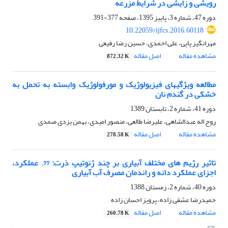
رویشی و زایشی در شرایط مزرعه
دوره 47، شماره 3، پاییز 1395، صفحه
377-391
10.22059/ijfcs.2016.60118
مهرانگیز پاپی، علی احمدی، حسین رضا رفیعی
مشاهده مقاله
اصل مقاله
872.32 K
مطالعه ویژگی‎های فیزیولوژیک و مورفولوژیک وابسته به تحمل به
خشکی در گندم نان
دوره 41، شماره 2، تابستان 1389
روح اله عبدالشاهی، علیرضا طالعی، منصور امیدی، بهمن یزدی صمدی
مشاهده مقاله
اصل مقاله
278.58 K
تاثیر رژیم های مختلف آبیاری بر چند ژنوتیپ ذرت: ??. عملکرد،
اجزای عملکرد دانه و راندمان مصرف آب آبیاری
دوره 40، شماره 2، زمستان 1388
حمیدرضا عشقی زاده، پرویز احسان زاده
مشاهده مقاله
اصل مقاله
260.78 K