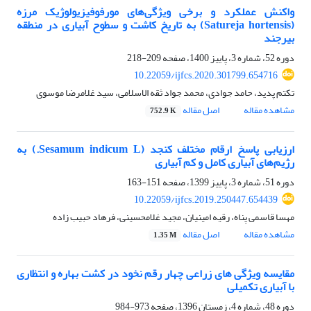
واکنش عملکرد و برخی ویژگی‌های مورفوفیزیولوژیک مرزه
(Satureja hortensis) به تاریخ کاشت و سطوح آبیاری در منطقه
بیرجند
دوره 52، شماره 3، پاییز 1400، صفحه
209-218
10.22059/ijfcs.2020.301799.654716
تکتم پدید، حامد جوادی، محمد جواد ثقه الاسلامی، سید غلامرضا موسوی
مشاهده مقاله
اصل مقاله
752.9 K
ارزیابی پاسخ ارقام مختلف کنجد (Sesamum indicum L.) به
رژیم‌های آبیاری کامل و کم آبیاری
دوره 51، شماره 3، پاییز 1399، صفحه
151-163
10.22059/ijfcs.2019.250447.654439
مهسا قاسمی پناه، رقیه امینیان، مجید غلامحسینی، فرهاد حبیب زاده
مشاهده مقاله
اصل مقاله
1.35 M
مقایسه ویژگی های زراعی چهار رقم نخود در کشت بهاره و انتظاری
با آبیاری تکمیلی
دوره 48، شماره 4، زمستان 1396، صفحه
973-984