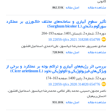
کانونی
مشاهده مقاله
اصل مقاله
862.33 K
تأثیر سطوح آبیاری و سامانه‌های مختلف خاک‌ورزی بر عملکرد
سورگوم دانه‌ای (Sorghum bicolor L)
دوره 53، شماره 2، تابستان 1401، صفحه
193-204
10.22059/ijfcs.2021.318208.654799
صادق نصیرپور، محمدرضا جهانسوز، علی احمدی، اسماعیل افشون
مشاهده مقاله
اصل مقاله
728.94 K
بررسی اثر رژیم‌های آبیاری و تراکم بوته بر عملکرد و برخی از
ویژگی‌های فیزیولوژیکی و اکولوژیکی نخود (Cicer arietinum L)
دوره 52، شماره 3، پاییز 1400، صفحه
163-174
10.22059/ijfcs.2020.314020.654776
ناصر مجنون حسینی، محمد باقر غلامی، محمدرضا جهانسوز، اسماعیل افشون،
احسان ربیعیان
مشاهده مقاله
اصل مقاله
931.18 K