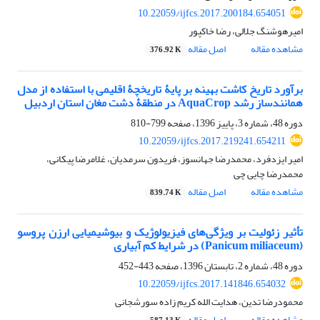
10.22059/ijfcs.2017.200184.654051
امیرهوشنگ جلالی، رضا خاکپور
مشاهده مقاله
اصل مقاله
376.92 K
برآورد تاریخ کاشت بهینه بر پایۀ تاریخچۀ اقلیمی با استفاده از مدل
همانندساز رشد AquaCrop در منطقۀ دشت مغان استان اردبیل
دوره 48، شماره 3، پاییز 1396، صفحه
799-810
10.22059/ijfcs.2017.219241.654211
امیر ایزدفرد، محمدرضا جهانسوز، فریدون سرمدیان، غلامرضا پیکانی،
محمدرضا چایی چی
مشاهده مقاله
اصل مقاله
839.74 K
تأثیر زئولیت بر ویژگی‌های فیزیولوژیک و بیوشیمیایی ارزن پروسو
(Panicum miliaceum) در شرایط کم آبیاری
دوره 48، شماره 2، تابستان 1396، صفحه
443-452
10.22059/ijfcs.2017.141846.654032
محمودرضا تدین، هدایت الله کریم زاده سورشجانی
مشاهده مقاله
اصل مقاله