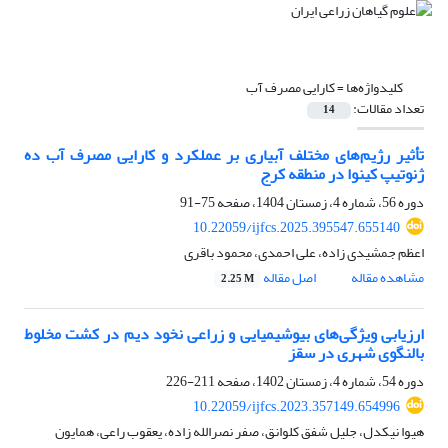
کلیدواژه‌ها =
کارایی مصرف آب
تعداد مقالات:
14
تأثیر رژیم‌های مختلف آبیاری بر عملکرد و کارایی مصرف آب ده
ژنوتیپ کینوا در منطقه کرج
دوره 56، شماره 4، زمستان 1404، صفحه
75-91
10.22059/ijfcs.2025.395547.655140
اعظم جمشیدی زاده، علی احمدی، محمود باقری
مشاهده مقاله
اصل مقاله
2.25 M
ارزیابی ویژگی‌های بیوشیمیایی و زراعی نخود دیم در کشت مخلوط
بالنگوی شهری در سقز
دوره 54، شماره 4، زمستان 1402، صفحه
211-226
10.22059/ijfcs.2023.357149.654996
هیوا نیکدل، جلیل شفق کلوانق، صفر نصرالله زاده، یعقوب راعی، همایون