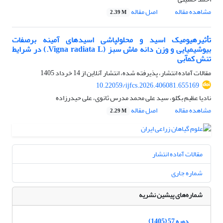
مشاهده مقاله
اصل مقاله
2.39 M
تأثیرهیومیک اسید و محلول‏پاشی اسیدهای آمینه برصفات
بیوشیمیایی و وزن دانه ماش سبز (Vigna radiata L.) در شرایط
تنش کم‏آبی
مقالات آماده انتشار، پذیرفته شده، انتشار آنلاین از
14 خرداد 1405
10.22059/ijfcs.2026.406081.655169
نادیا عظیم بکلو، سید علی محمد مدرس ثانوی، علی حیدرزاده
مشاهده مقاله
اصل مقاله
2.29 M
مقالات آماده انتشار
شماره جاری
شماره‌های پیشین نشریه
دوره 57 (1405)