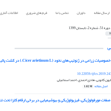
ارسال مقاله
داوران
تماس با ما
فرم های ضروری
اطلاعات آماری
دوره 51، شماره 2، تابستان 1399
1
ی
 در ژنوتیپ‌های نخود (Cicer arietinum L.) در کشت پائیزۀ دیم استان کردستان
10.22059/ijfcs.2019.2
ایون کانونی، هادی احمدی، احمد اسماعیلی
اصل مقاله
1.02 M
صفات مورفولوژیکی، فیزیولوژیکی و بیوشیمیایی در برخی ارقام کلزا تحت 