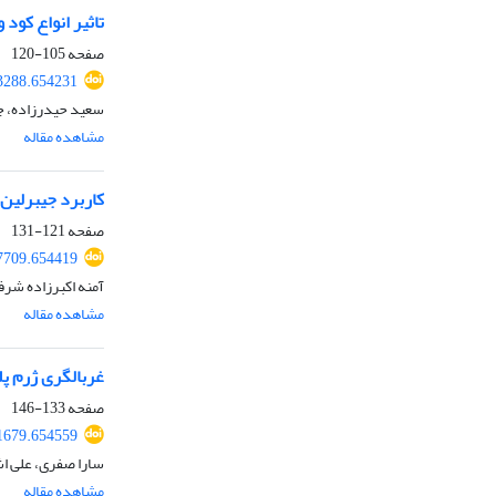
تاثیر انواع کود و 
صفحه
105-120
23288.654231
سعید حیدرزاده، جل
مشاهده مقاله
کاربرد جیبرلین و اسید آس
صفحه
121-131
47709.654419
آمنه اکبرزاده شر
مشاهده مقاله
غربالگری ژرم پ
صفحه
133-146
71679.654559
سارا صفری، علی ا
مشاهده مقاله