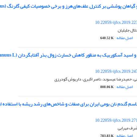
گیاهان پوششی بر کنترل علف‌های‌هرز و برخی خصوصیات کیفی گلرنگ (Carthamus tinctorius)
10.22059/ijfcs.2019.2
ال جلیلیان
اصل مقاله
640.52 K
کوربیک به منظور کاهش خسارت زوال بذر آفتابگردان‌ (Helianthus annuus L.) تحت دو شرایط قبل و بعد از زوال
10.22059/ijfcs.2019.2
فی، حمیدرضا عیسوند، ناصر اکبری، داریوش گودرزی
اصل مقاله
808.06 K
لاسم گندم نان بومی ایران برای صفات و شاخص‌های رشد ریشه با استفاده ا
10.22059/ijfcs.2019.2
شرف مهرابی
اصل مقاله
783.83 K