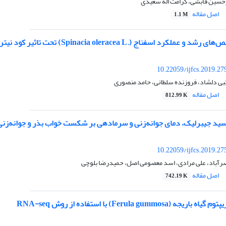
رحسین قابشی، کرامت اله سعیدی
اصل مقاله
1.1 M
 اسفناج (.Spinacia oleracea L) تحت تاثیر کود نیتروژن و تراکم کشت
10.22059/ijfcs.2019.2
بی دلشاد، فروزنده سلطانی، حامد منصوری
اصل مقاله
812.99 K
د جیبرلیک، دمای جوانه‌زنی و سرمادهی بر شکست خواب بذر و جوانه‌زنی بذر آوندول (olium
10.22059/ijfcs.2019.2
آباد، علی مرادی، اسد معصومی اصل، حمیدرضا بلوچی
اصل مقاله
742.19 K
Ferula gummosa) با استفاده از روش RNA-seq