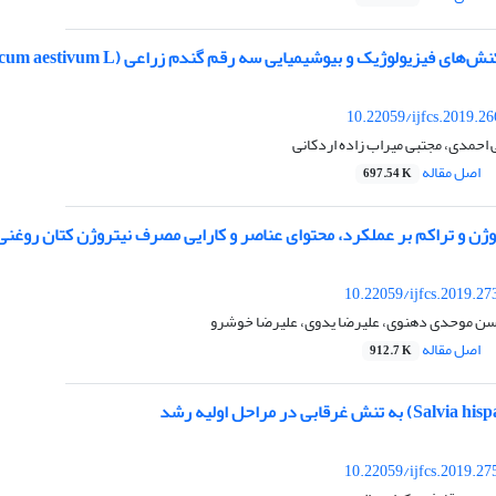
ولوژیک و بیوشیمیایی سه رقم گندم زراعی (Triticum aestivum L.) در شرایط تنش رطوبتی در منطقه البرز
10.22059/ijfcs.2019.2
احمدی، مجتبی میراب زاده اردکانی
اصل مقاله
697.54 K
 تراکم بر عملکرد، محتوای عناصر و کارایی مصرف نیتروژن کتان روغنی (Linum usitatisimum L
10.22059/ijfcs.2019.2
سن موحدی دهنوی، علیرضا یدوی، علیرضا خوشرو
اصل مقاله
912.7 K
10.22059/ijfcs.2019.2