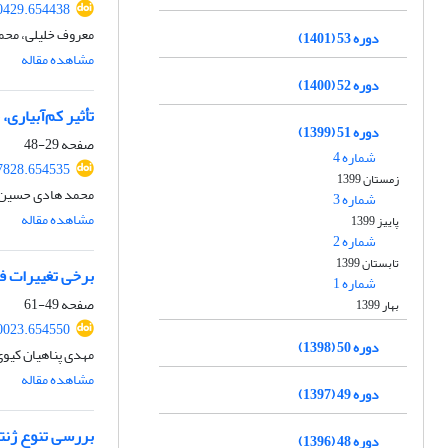
50429.654438
معروف خلیلی، محم
دوره 53 (1401)
مشاهده مقاله
دوره 52 (1400)
تأثیر کم‌آبیاری، م
دوره 51 (1399)
صفحه
29-48
شماره 4
67828.654535
زمستان 1399
محمد هادی حسین ز
شماره 3
مشاهده مقاله
پاییز 1399
شماره 2
تابستان 1399
برخی تغییرات فیزیولوژیکی و عملکرد روغن
شماره 1
صفحه
49-61
بهار 1399
70023.654550
دوره 50 (1398)
مهدی پناهیان کیوی
مشاهده مقاله
دوره 49 (1397)
بررسی تنوع ژنتی
دوره 48 (1396)