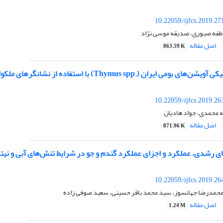
10.22059/ijfcs.2019.2
عاطفه صبوری، صدیقه موسی نژاد
اصل مقاله
863.59 K
می ایران (.Thymus spp) با استفاده از نشانگرهای ملکولی ISSR
10.22059/ijfcs.2019.2
له محمدی، جواد هادیان
اصل مقاله
871.96 K
ای رشدی، عملکرد و اجزای عملکرد گندم و جو در شرایط تنش‌‌های آبی و نیت
10.22059/ijfcs.2019.2
، محمدرضا جهانسوز، سید محمد باقر حسینی، سعید صوفی زاده
اصل مقاله
1.24 M