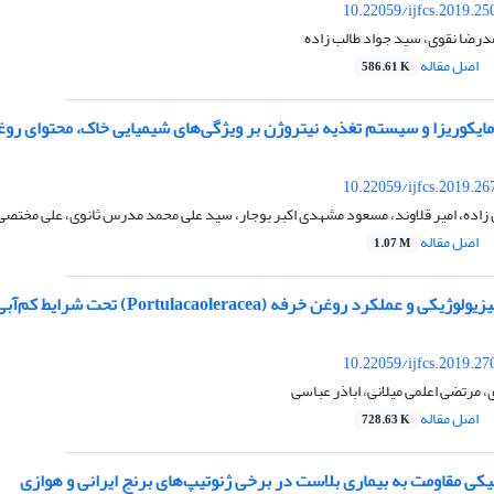
10.22059/ijfcs.2019.2
درضا نقوی، سید جواد طالب زاده
اصل مقاله
586.61 K
ایکوریزا و سیستم تغذیه‌ نیتروژن بر ویژگی‌های شیمیایی خاک، محتوای روغن و عملکرد بیول
10.22059/ijfcs.2019.2
اده، امیر قلاوند، مسعود مشهدی اکبر بوجار، سید علی محمد مدرس ثانوی، علی مختصی
اصل مقاله
1.07 M
 خرفه (Portulacaoleracea) تحت شرایط کم‌آبی در واکنش به سالیسیلیک اسید و ابسیزیک اسید
10.22059/ijfcs.2019.2
، مرتضی اعلمی میلانی، اباذر عباسی
اصل مقاله
728.63 K
کی مقاومت به بیماری بلاست در برخی ژنوتیپ‌های برنج ایرانی و هوازی