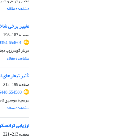
مجتبی کریمی، امی
مشاهده مقاله
تغییر برخی شاخص‌های رشد و عملکرد
صفحه
183-198
79354.654601
فرناز گودرزی، مجت
مشاهده مقاله
تأثیر تیمارهای اسی
صفحه
199-212
75448.654580
مرضیه موسوی ناصر
مشاهده مقاله
ارزیابی ترانسکریپتوم گیاه باریجه (
صفحه
213-221