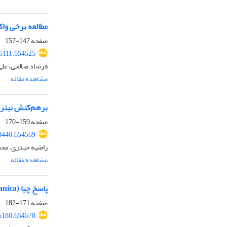
مطالعه برخی واکنش‌های فیزی
صفحه
147-157
66111.654525
فرشاد صالحی، علی 
مشاهده مقاله
برهم‌کنش نیتروژن و
صفحه
159-170
73440.654569
راضیه حیدری، مح
مشاهده مقاله
پاسخ چیا (Salvia hispanica) به تنش غرقابی در مراحل اولیه رشد
صفحه
171-182
75180.654578