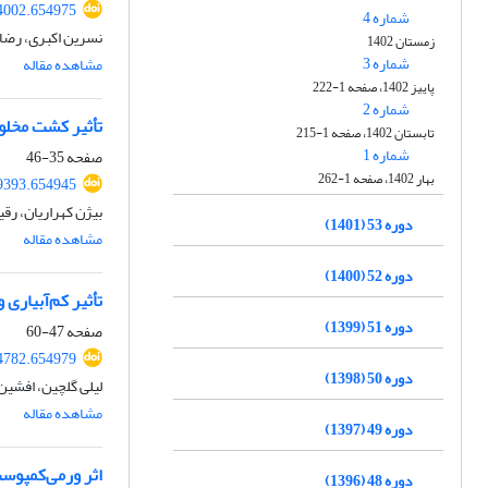
54002.654975
شماره 4
نسرین اکبری، رضا
زمستان 1402
شماره 3
مشاهده مقاله
پاییز 1402، صفحه 1-222
شماره 2
تأثیر کشت مخلو
تابستان 1402، صفحه 1-215
شماره 1
صفحه
35-46
بهار 1402، صفحه 1-262
49393.654945
بیژن کهراریان، رقی
دوره 53 (1401)
مشاهده مقاله
دوره 52 (1400)
تأثیر کم‌آبیاری و ت
دوره 51 (1399)
صفحه
47-60
54782.654979
دوره 50 (1398)
لیلی گلچین، افشین 
مشاهده مقاله
دوره 49 (1397)
اثر ورمی‌کمپوست، هی
دوره 48 (1396)