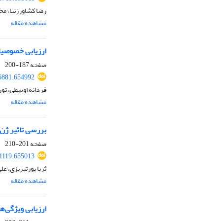
رضا کشاورزنیا، م
مشاهده مقاله
ارزیابی خصوصیات کمی، کیفی و
صفحه
187-200
56881.654992
فردانه اوسطی، تو
مشاهده مقاله
بررسی تاثیر ژن‌های Vrn-B1 وVrn-D1 بر تحمل به خشکی گندم نان با استفاد
صفحه
201-210
61119.655013
ثریا پورتبریزی، عل
مشاهده مقاله
ارزیابی ویژگی‌