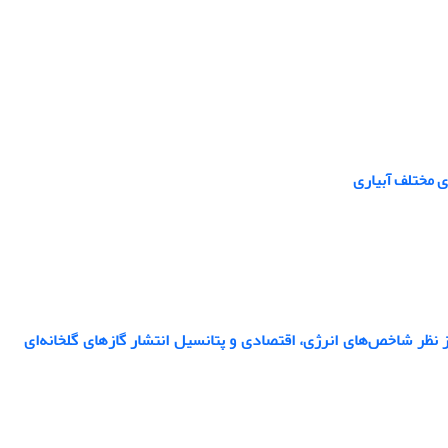
ی مختلف آبیاری
نظام تولید گوجه‌فرنگی (Solanum lycopersicum L.) و پیاز (Allium cepa L.) از نظر شاخص‌های انرژی، اقتصادی و پتانسیل انتشار گازهای گلخانه‌ای