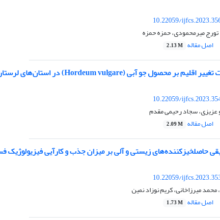
10.22059/ijfcs.2023.3
 تورج میرمحمودی، حمزه حمزه
اصل مقاله
2.13 M
ر محصول جو آبی (Hordeum vulgare) در استان‌های لرستان و همدان
10.22059/ijfcs.2023.3
و عزیزی، سجاد رحیمی مقدم
اصل مقاله
2.09 M
فیقی حاصلخیزکننده‌های زیستی و آلی بر میزان جذب و کارآیی فیزیولوژیک ف
10.22059/ijfcs.2023.3
 محمد میرزاخانی، کریم نوزاد نمین
اصل مقاله
1.73 M