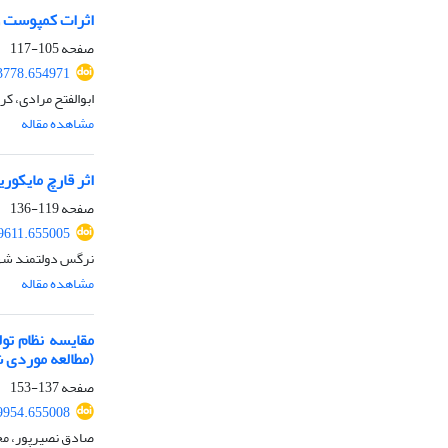
اثرات کمپوست و
صفحه
105-117
53778.654971
ابوالفتح مرادی، ک
مشاهده مقاله
اثر قارچ مایکور
صفحه
119-136
59611.655005
نرگس دولتمند شهر
مشاهده مقاله
(مطالعه موردی ش
صفحه
137-153
59954.655008
صادق نصیرپور، م