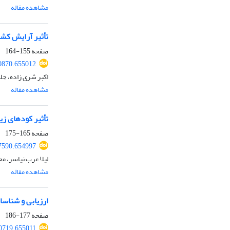
مشاهده مقاله
تأثیر آرایش کشت و
صفحه
155-164
60870.655012
اکبر شری زاده، جل
مشاهده مقاله
تأثیر کودهای زیستی 
صفحه
165-175
57590.654997
لیلا عرب نیاسر، مح
مشاهده مقاله
ارزیابی و شناسا
صفحه
177-186
60719.655011