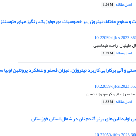
اصل مقاله
1.26 M
 سطوح مختلف نیتروژن بر خصوصیات مورفولوژیک، رنگیزه‏های فتوسنتزی و عناصر غذایی د
10.22059/ijfcs.2023.3
ال جلیلیان، راحله طهماسبی
اصل مقاله
1.39 M
و آلی برکارایی کاربرد نیتروژن، میزان فسفر و عملکرد پروتئین لوبیا سفید (eolus vulgaris L
10.22059/ijfcs.2023.3
مد میرزاخانی، کریم نوزاد نمین
اصل مقاله
1.82 M
یی اولیه لاین‌های برتر گندم نان در شمال استان خوزستان
10.22059/ijfcs.2023.3