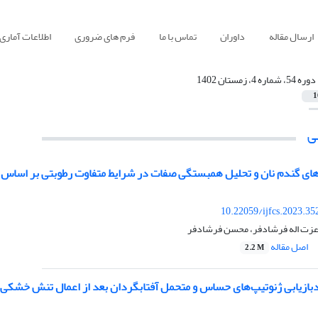
ارسال مقاله
داوران
تماس با ما
فرم های ضروری
اطلاعات آماری
دوره 54، شماره 4، زمستان 1402
1
ی
ی گندم نان و تحلیل همبستگی صفات در شرایط متفاوت رطوبتی بر اساس روش GT با
10.22059/ijfcs.2023.3
 عزت اله فرشادفر، محسن فرشادفر
اصل مقاله
2.2 M
‌بازیابی ژنوتیپ‌های حساس و متحمل آفتابگردان بعد از اعمال تنش خشکی