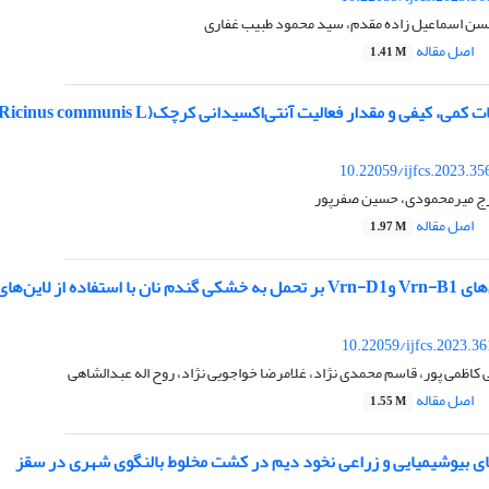
حسن اسماعیل زاده مقدم، سید محمود طبیب غفاری
اصل مقاله
1.41 M
 مقدار فعالیت آنتی‌اکسیدانی کرچک(Ricinus communis L) در شرایط تنش خشکی و تیمارهای کودی
10.22059/ijfcs.2023.3
رج میرمحمودی، حسین صفرپور
اصل مقاله
1.97 M
ه از لاین‌های ایزوژن
10.22059/ijfcs.2023.3
ی کاظمی پور، قاسم محمدی نژاد، غلامرضا خواجویی نژاد، روح اله عبدالشاهی
اصل مقاله
1.55 M
های بیوشیمیایی و زراعی نخود دیم در کشت مخلوط بالنگوی شهری در سقز