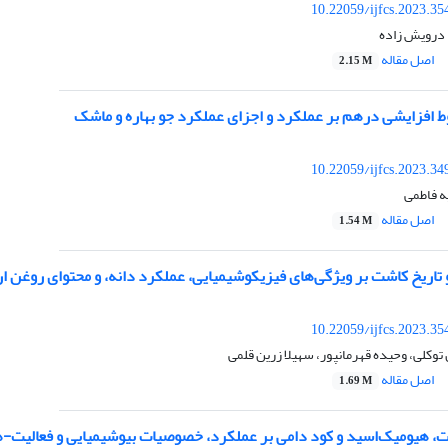
10.22059/ijfcs.2023.3
 درویش زاده
اصل مقاله
2.15 M
ط افزایشی درهم بر عملکرد و اجزای عملکرد جو بهاره و ماشک
10.22059/ijfcs.2023.3
ه فاطمی
اصل مقاله
1.54 M
اریخ کاشت بر ویژگی‌های فیزیکوشیمیایی، عملکرد دانه، و محتوای روغن ارقام گلرنگ (nctorius L
10.22059/ijfcs.2023.3
توکلی، وحیده قهرمانپور، سهیلا زرین قلمی
اصل مقاله
1.69 M
ومیک‌اسید و کود دامی بر عملکرد، خصوصیات بیوشیمیایی و فعالیت-های آنزیمی در چغندر قند (s L