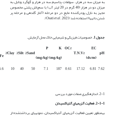
به میزان سه در هزار، سولفات پتاسیم سه در هزار و گوگرد وتابل به
میزان دو در هزار (40 گرم در 20 لیتر آب) با سم‌پاش پشتی مخصوص
مجهز به نازل پودرکننده مایع در دو مرحله (آغاز گلدهی و مرحله پر
شدن دانه­ها( استفاده شد (Osati
., 2021).
et al
جدول 1.
خصوصیات فیزیکی و شیمیایی خاک محل آزمایش.
P
K
%OC
EC
Clay٪
Silt٪
Sand٪
%T.N.V
pH
Fe
(mg/kg)
(mg/kg)
(ds/m)
6.6
10
40
50
7.1
187
0.61
17.12
6.81
7.62
2-1. اندازه­گیری صفات مورد بررسی
2-1-1. فعالیت آنزیم
های آنتی
اکسیدان
به­منظور تعیین فعالیت آنزیم­های آنتی­اکسیدان، نمونه­های برداشت­شده از