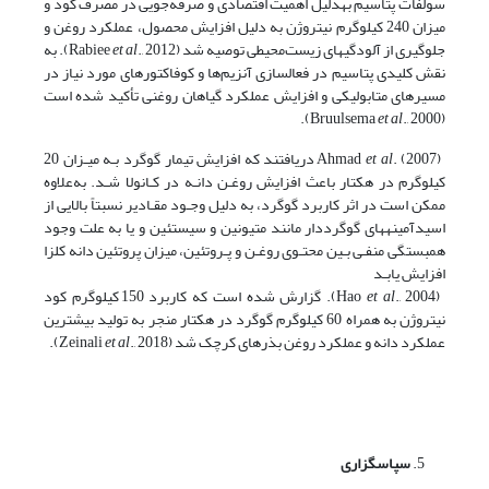
سولفات پتاسیم به­دلیل اهمیت اقتصادی و صرفه‌جویی در مصرف کود و
میزان 240 کیلوگرم نیتروژن به دلیل افزایش محصول، عملکرد روغن و
جلوگیری از آلودگی­های زیست‌محیطی توصیه شد (Rabiee
et al
., 2012). به
نقش کلیدی پتاسیم در فعال­سازی آنزیم‌ها و کوفاکتورهای مورد نیاز در
مسیرهای متابولیکی و افزایش عملکرد گیاهان روغنی تأکید شده است
et al
., 2000).
(Bruulsema
Ahmad
et al
. (2007) دریافتند که افزایش تیمار گوگرد بـه میـزان 20
کیلوگرم در هکتار باعث افزایش روغـن دانـه در کـانولا شـد. به‌علاوه
ممکن است در اثر کاربرد گوگرد، به دلیل وجـود مقـادیر نسبتاً بالایی از
اسید­آمینه­های گوگرددار مانند متیونین و سیستئین و یا به علت وجود
همبستگی منفـی بـین محتـوی روغـن و پـروتئین، میزان پروتئین دانه کلزا
افزایش یابـد
(Hao
et al
., 2004). گزارش شده است که کاربرد 150 کیلوگرم کود
نیتروژن به همراه 60 کیلوگرم گوگرد در هکتار منجر به تولید بیشترین
عملکرد دانه و عملکرد روغن بذرهای کرچک شد (Zeinali
., 2018).
et al
سپاسگزاری