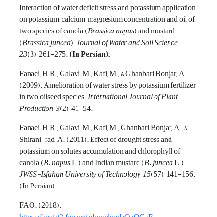
Interaction of water deficit stress and potassium application
on potassium, calcium, magnesium concentration and oil of
two species of canola (
Brassica napus
) and mustard
(
Brassica juncea
).
Journal of Water and Soil Science
,
23
(3), 261-275.
(In Persian).
Fanaei, H.R., Galavi, M., Kafi, M., & Ghanbari Bonjar, A.
(2009). Amelioration of water stress by potassium fertilizer
in two oilseed species.
International Journal of Plant
Production
,
3
(2), 41-54.
Fanaei, H.R., Galavi, M., Kafi, M., Ghanbari Bonjar, A., &
Shirani-rad, A. (2011). Effect of drought stress and
potassium on solutes accumulation and chlorophyll of
canola (
B.
napus
L.) and Indian mustard (
B.
juncea
L.).
JWSS-Isfahan University of Technology
,
15
(57), 141-156.
(In Persian).
FAO. (2018).