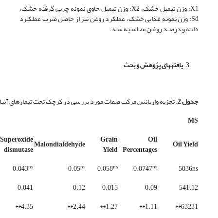
X1: وزن تیمبل خشک، X2: وزن تیمبل حاوی نمونه چربی گرفته خشک،
Sd: وزن نمونه غذایی خشک، عملکرد روغن نیز از حاصل ضرب عملکـرد
دانـه و درصـد روغـن محاسـبه شـد.
یافته
های پژوهش و بحث
جدول 2.
تجزیه واریانس مرکب صفات مورد بررسی در کرچک تحت تیمارهای آبیا
MS
Superoxide
Grain
Oil
Malondialdehyde
Oil Yield
dismutase
Yield
Percentages
ns
ns
ns
ns
0.043
0.05
0.058
0.0747
5036ns
0.041
0.12
0.015
0.09
541.12
4.35**
2.44**
1.27**
1.11**
63231**