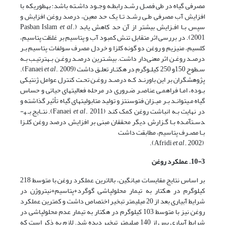
مصرفی گیاه در طی فصـل رشـد رابطـه وجـود داشـته باشد؛ به­طوری­که با
افزایش آب مصرفی طـی رشـد تـا یک حد معین، درصد روغن افزایش و
سپس بـا افـزایش بیشتر از آن حد کاهش یابد (Pasban Islam
.,
et al
2001). در بررسی اثر متقابل تنش کمبود آب و پتاسیم بر غلظت پتاسیم،
کلسیم، منیزیم و روغن دو گونه کلزا و خردل مصرف سولفات پتاسیم بـر
درصـد روغـن اثر معنی‌دار داشت. بیشـترین درصـد روغـن بـه­ترتیـب بـه
سـطوح 150و 250 کیلـوگرم در هکتـار تعلـق داشت (Fanaei
et al
., 2009).
پژوهشگران بر این باورنـد کـه درصـد روغـن تحـت کنترل عوامل ژنتیکی
بـوده، امـا فراهمـی عناصـر ضـروری در مرحله فعالیت­های حیاتی و حساس
گیاه مـی­توانـد بـر میـزان فتوسنتز و تولید متابولیت­های گیاه تأثیر گذاشته و
در نهایت بـه انباشت روغن کمک کند (Fanaei
et al
., 2011). نتـایج بـه­
دسـت­آمـده بـا گـزارش دیگر محققان مبنی بر افزایش درصد روغن کلـزا
بـا مصـرف پتاسیم، مطابقت داشت
et al
., 2002).
(Afridi
10-3. عملکرد روغن
بر اساس نتایج مقایسات میانگین، بالاترین عملکرد روغن با متوسط 218
کیلوگرم در هکتار به تیمار محلول­پاشی گوگرد+پتاسیم+نیتروژن در
شرایط آبیاری بعد از 20 میلی­متر تبخیر اختصاص داشت و کم­ترین عملکرد
روغن نیز با متوسط 103 کیلوگرم در هکتار به تیمار عدم محلول­پاشی در
شرایط آبیاری پس از 140 میلی­متر تبخیر دیده شد. لازم به ذکر است که