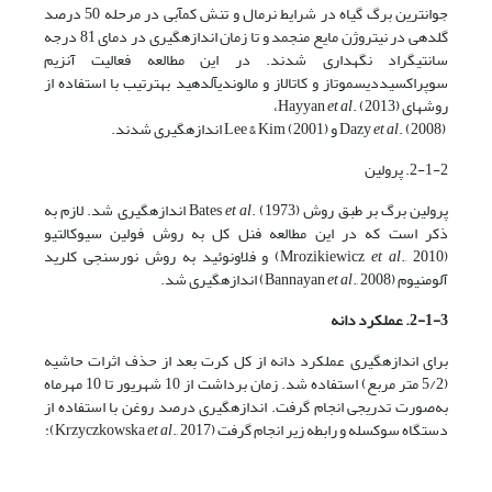
جوان­ترین برگ گیاه در شرایط نرمال و تنش کم­آبی در مرحله 50 درصد
گلدهی در نیتروژن مایع منجمد و تا زمان اندازه­گیری در دمای 81 درجه
سانتی­گراد نگهداری شدند. در این مطالعه فعالیت آنزیم
سوپراکسیددیسموتاز و کاتالاز و مالون­دی­آلدهید به­ترتیب با استفاده از
روش­های Hayyan
. (2013)،
et al
Dazy
. (2008) و Lee & Kim (2001) اندازه­گیری شدند.
et al
2-1-2. پرولین
پرولین برگ بر طبق روش Bates
et al
. (1973) اندازه­گیری شد. لازم به
ذکر است که در این مطالعه فنل کل به روش فولین سیوکالتیو
(Mrozikiewicz
et al
., 2010) و فلاونوئید به روش نورسنجی کلرید
آلومنیوم (Bannayan
., 2008) اندازه­گیری شد.
et al
2-1-3. عملکرد دانه
برای اندازه­گیری عملکرد دانه از کل کرت بعد از حذف اثرات حاشیه
(5/2 متر مربع) استفاده شد. زمان برداشت از 10 شهریور تا 10 مهرماه
به‌صورت تدریجی انجام گرفت. اندازه­گیری درصد روغن با استفاده از
دستگاه سوکسله و رابطه زیر انجام گرفت (Krzyczkowska
., 2017):
et al