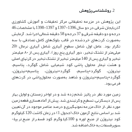
روش­شناسی پژوهش
این پژوهش در مزرعه تحقیقاتی مرکز تحقیقات و آموزش کشاورزی
آذربایجان شرقی در دو سال 1396-1397 و 1397-1398 با مشخصات 46
درجه و دو دقیقه شرقی و 37 درجه و 58 دقیقه شمالی اجرا شد. آزمایش
به‌صورت کرت‌های خردشده در قالب بلوک‌های کامل تصادفی با سه
تکرار بود. عامل اول شامل سطوح آبیاری شامل آبیاری نرمال (20
میلی‌متر از تشتک تبخیر، دور آبیاری پنج روز)، آبیاری پس از ۸۰ میلی­متر
تبخیر و آبیاری پس از 140 میلی­متر تبخیر از تشتک تبخیر در کرت­های اصلی
و هشت تیمار محلول پاشی کود شیمیایی شامل گوگرد، پتاسیم،
نیتروژن، گوگرد+پتاسیم، گوگرد+نیتروژن، پتاسیم+نیتروژن،
گوگرد+پتاسیم+نیتروژن و شاهد به‌صورت محلول‌پاشی در کرت‌های
فرعی بود.
زمین مورد نظر در پائیز شخم زده شد و در اواخر زمستان و اوایل بهار
پس از دیسک­زنی، تسطیح و کرت­بندی شد. پیش از آماده­سازی قطعه زمین
مورد نظر، از خاک مزرعه نمونه­گیری و درصد عناصر موجود در آن تعیین
شد بر اساس نتایج آزمون خاک (جدول 1) در زمان کاشت 120 کیلوگرم
کود نیتروژن از منبع اوره و 100 کیلوگرم کود فسفر از منبع تریپل­
سوپرفسفات به خاک اضافه شد.