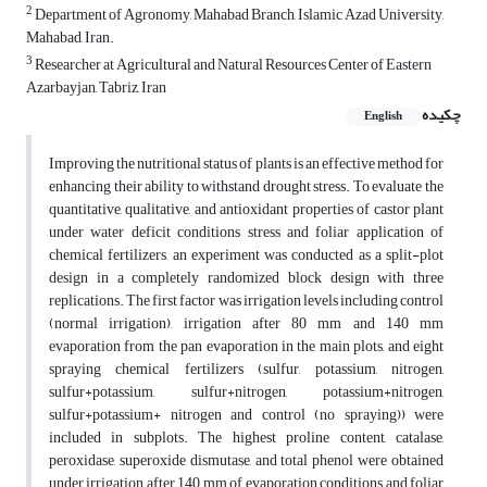
2
Department of Agronomy, Mahabad Branch, Islamic Azad University,
Mahabad, Iran.
3
Researcher at Agricultural and Natural Resources Center of Eastern
Azarbayjan, Tabriz, Iran
چکیده
English
Improving the nutritional status of plants is an effective method for
enhancing their ability to withstand drought stress. To evaluate the
quantitative, qualitative, and antioxidant properties of castor plant
under water deficit conditions stress and foliar application of
chemical fertilizers, an experiment was conducted as a split-plot
design in a completely randomized block design with three
replications. The first factor was irrigation levels including control
(normal irrigation), irrigation after 80 mm and 140 mm
evaporation from the pan evaporation in the main plots, and eight
spraying chemical fertilizers (sulfur, potassium, nitrogen,
sulfur+potassium, sulfur+nitrogen, potassium+nitrogen,
sulfur+potassium+ nitrogen and control (no spraying)) were
included in subplots. The highest proline content, catalase,
peroxidase, superoxide dismutase, and total phenol were obtained
under irrigation after 140 mm of evaporation conditions and foliar