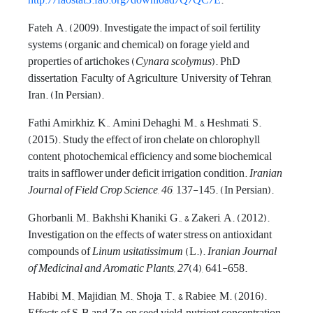
http://faostat3.fao.org/download/Q/QC/E
.
Fateh, A. (2009). Investigate the impact of soil fertility
systems (organic and chemical) on forage yield and
properties of artichokes (
Cynara scolymus
). PhD
dissertation, Faculty of Agriculture, University of Tehran,
Iran. (In Persian).
Fathi Amirkhiz, K., Amini Dehaghi, M., & Heshmati, S.
(2015). Study the effect of iron chelate on chlorophyll
content, photochemical efficiency and some biochemical
traits in safflower under deficit irrigation condition.
Iranian
Journal of Field Crop Science
,
46
, 137-145. (In Persian).
Ghorbanli, M., Bakhshi Khaniki, G., & Zakeri, A. (2012).
Investigation on the effects of water stress on antioxidant
compounds of
Linum usitatissimum
(L.).
Iranian Journal
of Medicinal and Aromatic Plants,
27
(4), 641-658.
Habibi, M., Majidian, M., Shoja, T., & Rabiee, M. (2016).