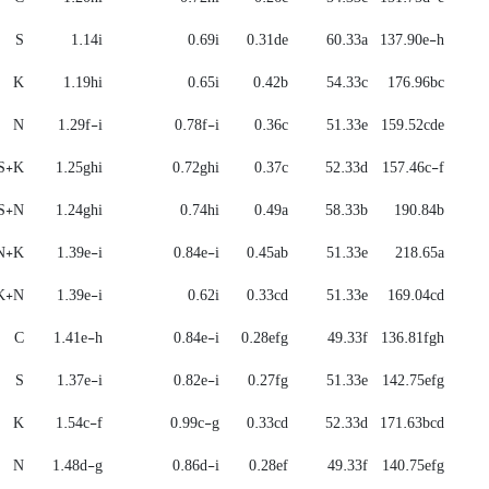
S
1.14i
0.69i
0.31de
60.33a
137.90e-h
K
1.19hi
0.65i
0.42b
54.33c
176.96bc
N
1.29f-i
0.78f-i
0.36c
51.33e
159.52cde
S+K
1.25ghi
0.72ghi
0.37c
52.33d
157.46c-f
S+N
1.24ghi
0.74hi
0.49a
58.33b
190.84b
N+K
1.39e-i
0.84e-i
0.45ab
51.33e
218.65a
K+N
1.39e-i
0.62i
0.33cd
51.33e
169.04cd
C
1.41e-h
0.84e-i
0.28efg
49.33f
136.81fgh
S
1.37e-i
0.82e-i
0.27fg
51.33e
142.75efg
K
1.54c-f
0.99c-g
0.33cd
52.33d
171.63bcd
N
1.48d-g
0.86d-i
0.28ef
49.33f
140.75efg