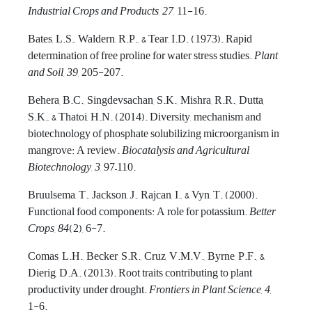
Industrial Crops and Products
,
27
, 11-16.
Bates, L.S., Waldern, R.P., & Tear, I.D. (1973). Rapid
determination of free proline for water stress studies.
Plant
and Soil
,
39
, 205-207.
Behera, B.C., Singdevsachan, S.K., Mishra, R.R., Dutta,
S.K., & Thatoi, H.N. (2014). Diversity, mechanism and
biotechnology of phosphate solubilizing microorganism in
mangrove: A review.
Biocatalysis and Agricultural
Biotechnology
,
3
, 97–110.
Bruulsema, T., Jackson, J., Rajcan, I., & Vyn, T. (2000).
Functional food components: A role for potassium.
Better
Crops
,
84
(2), 6-7.
Comas, L.H., Becker, S.R., Cruz, V.M.V., Byrne, P.F., &
Dierig, D.A. (2013). Root traits contributing to plant
productivity under drought.
Frontiers in Plant Science
,
4
,
1-6.