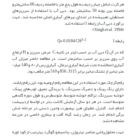
هر کرت شامل چهار ردیف به طول پنج متر با فاصله ردیف 60 سانتی‌مترو
فاصله بین بوته 50 سانتی­متر بود. دبی آب با استفاده از سرریزهای
مستطیلی تعبیه­شده در ابتدای نهرهای آبیاری اصلی محاسبه شد، جهت
برآورد دبی آب از رابطه 1 استفاده شد
et al
., 1994):
(Singh
3/2
رابطه 1 Q= 0.0184 CH
که در آن Q دبی آب بر حسب لیتر در ثانیه،C عرض سرریز و H ارتفاع
آب روی سرریز بر حسب سانتی­متر است. در مطالعه حاضر میزان آب
آبیاری اعمال­شده تحت شرایط آبیاری نرمال، آبیاری پس از ۸۰ و 140 میلی­
متر تبخیر از تشتک تبخیر برابر 3115، 850 و 510 متر مکعب بود.
رقم کرچک مورد استفاده در این مطالعه رقم ارومیه بود، این رقم پابلند،
دارای رنگ پهنک و دمبرگ سبزرنگ، با بریدگی عمیق، لوب‌های پهنک،
خوشه سبزرنگ، تراکم خوشه متوسط، متوسط­رس و طول دوره گلدهی
متوسط است. در هر دو سال آزمایش کاشت بذر در اواسط اردیبهشت
انجام شد. کنترل علف­های هرز به­صورت وجین دستی در مرحله شش
برگی انجام شد. در زمان رشد گیاه آفت و بیماری خاصی در مزرعه
مشاهده نشد.
جهت محلول‌پاشی عناصر نیتروژن، پتاسیم و گوگرد به­ترتیب از کود اوره