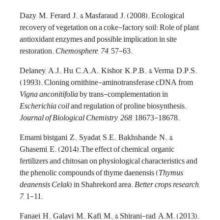
Dazy, M., Ferard, J., & Masfaraud, J. (2008). Ecological
recovery of vegetation on a coke-factory soil: Role of plant
antioxidant enzymes and possible implication in site
restoration.
Chemosphere
,
74
, 57-63.
Delaney, A.J., Hu, C.A.A., Kishor, K.P.B., & Verma, D.P.S.
(1993). Cloning ornithine-aminotransferase cDNA from
Vigna anconitifolia
by trans-complementation in
Escherichia coil
and regulation of proline biosynthesis.
Journal of Biological Chemistry
,
268
, 18673-18678.
Emami bistgani, Z., Syadat, S.E., Bakhshande, N., &
Ghasemi, E. (2014).The effect of chemical, organic
fertilizers and chitosan on physiological characteristics and
the phenolic compounds of thyme daenensis (
Thymus
deanensis Celak
) in Shahrekord area.
Better crops research,
7
, 1-11.
Fanaei, H., Galavi, M., Kafi, M., & Shirani-rad, A.M. (2013).