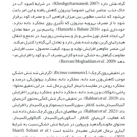
گیاه نقش دارد (Khoshgoftarmanesh, 2007). در شرایط کمبود آب در
خاک جذب عناصر غذایی خصوصاً نیتروژن کاهش ‌یافته و این امر باعث
می‌شود که تناسب مطلوبی بین میزان فراهمی آب و مصرف کود برقرار
شود تا از مصرف بی‌رویه نیتروژن که تأثیری روی عملکرد دانه ندارد،
خودداری شود (Hamzehi & Babaie, 2016). پتاسیم نیز در حفظ تعادل
آبی، ایجاد فشار تورژسانس و باز و بسته­شدن روزنه­ها، در تجمع و انتقال
هیدرات­های کربن تولید­شده نقش دارد و تعادل آبی گیاه را کنترل می­کند.
این عنصر علاوه­بر افزایش تولید و بهبود کیفیت محصول، سبب افزایش
مقاومت گیاهان به خشکی شده و کارایی مصرف آب و کود را افزایش می­
دهد (Rezvani Moghaddam
., 2009).
et al
در تحقیقی روی کرچک (
Ricinus communis
L.) گزارش شد تنش خشکی
موجب کاهش وزن صد دانه، عملکرد دانه، عملکرد بیولوژیکی، درصد و
عملکرد روغن در مقایسه با تیمار آبیاری نرمال شد. در این تحقیق محلول­
پاشی نانوکلات وزن صد دانه، عملکرد دانه و عملکرد روغن را افزایش
داد (Rahbari
et al
., 2019). در تحقیقی دیگر تنش کم­آبی محتوی آنزیم­های
آنتی­اکسیدان مانند کاتالاز، سوپراکسید­دیسموتاز و پراکسیداز را افزایش
داد (Rahbari
et al
., 2021). در مطالعه­ای دیگر روی کرچک نشان داده شد
که فعالیت آنزیم­های کاتالاز، آسکوربات­پراکسیداز، گایاکول­پراکسیداز،
محتوای مالون­دی­آلدهید و پرولین در شرایط تنش خشکی نسبت به شرایط
آبیاری نرمال افزایش معنی­دار داشته است (Sharifi Soltani
.,
et al
2021). در مطالعه­ای دیگر مصرف کود نیتروژنه بر سرعت فتوسنتز،