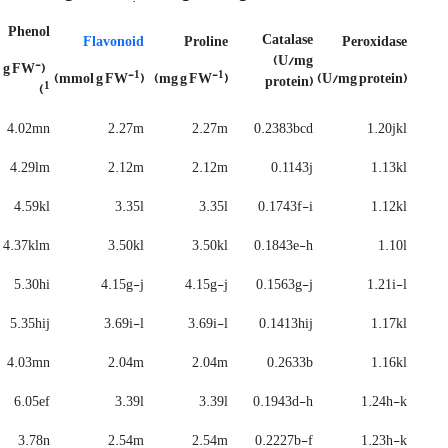
Phenol
Catalase
Flavonoid
Proline
Peroxidase
(U/mg
-
(mmol g FW
-1
-1
)
(mmol g FW
)
(mg g FW
(U/mg protein)
protein)
1
)
4.02mn
2.27m
2.27m
0.2383bcd
1.20jkl
4.29lm
2.12m
2.12m
0.1143j
1.13kl
4.59kl
3.35l
3.35l
0.1743f-i
1.12kl
4.37klm
3.50kl
3.50kl
0.1843e-h
1.10l
5.30hi
4.15g-j
4.15g-j
0.1563g-j
1.21i-l
5.35hij
3.69i-l
3.69i-l
0.1413hij
1.17kl
4.03mn
2.04m
2.04m
0.2633b
1.16kl
6.05ef
3.39l
3.39l
0.1943d-h
1.24h-k
3.78n
2.54m
2.54m
0.2227b-f
1.23h-k