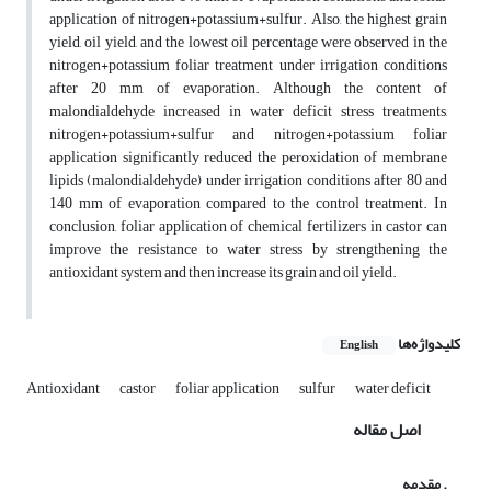
application of nitrogen+potassium+sulfur. Also, the highest grain
yield, oil yield, and the lowest oil percentage were observed in the
nitrogen+potassium foliar treatment under irrigation conditions
after 20 mm of evaporation. Although the content of
malondialdehyde increased in water deficit stress treatments,
nitrogen+potassium+sulfur and nitrogen+potassium foliar
application significantly reduced the peroxidation of membrane
lipids (malondialdehyde) under irrigation conditions after 80 and
140 mm of evaporation compared to the control treatment. In
conclusion, foliar application of chemical fertilizers in castor can
improve the resistance to water stress by strengthening the
antioxidant system and then increase its grain and oil yield.
کلیدواژه‌ها
English
Antioxidant
castor
foliar application
sulfur
water deficit
اصل مقاله
. مقدمه