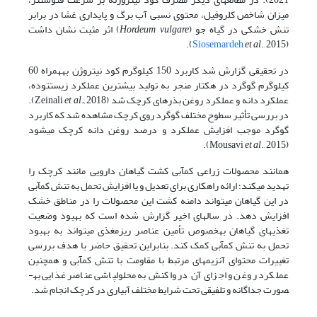
میزان شاخص کلروفیل، محتوی نسبی آب برگ و پایداری غشا در برابر
تنش خشکی در گیاه جو (
Hordeum vulgare
) اثر مثبت نشان داشت
Siosemardeh
et al
., 2015).
(
در تحقیقی گزارش شد کاربرد 150 کیلوگرم کود نیتروژن به­همراه 60
کیلوگرم گوگرد در هکتار منجر به تولید بیشترین عملکرد زیست­توده،
عملکرد دانه و عملکرد روغن بذرهای کرچک شد (Zeinali
et al.,
2018).
در بررسی تأثیر سطوح مختلف گوگرد روی کرچک مشاهده شد که کاربرد
گوگرد موجب افزایش عملکرد و درصد روغن دانه کرچک می­شود
et al
., 2015).
(Mousavi
همانند محصولات زراعی کم­آبی کشت گیاهان دارویی مانند کرچک را
تهدید می­کند؛ ارائه راهکاری برای تعدیل و یا افزایش تحمل به تنش کم­آبی
در این گیاهان می­تواند دامنه کشت این محصولات را در مناطق خشک
افزایش دهد. در سال­های اخیر گزارش شده است که بهبود وضعیت
تغذیه­ای گیاهان به­خصوص تأمین عناصر ریزمغذی می­تواند به بهبود
تحمل به تنش کم­آبی کمک کند. بنابراین تحقیق حاضر با هدف بررسی
تغییرات محتوای آنزیم­های مرتبط با مقاومت با تنش کم­آبی و همچنین
عملکرد روغن و اجزای آن در واکنش به محلول­پاشی عناصر غذایی به­
صورت جداگانه و تلفیقی تحت شرایط مختلف آبیاری در کرچک انجام شد.