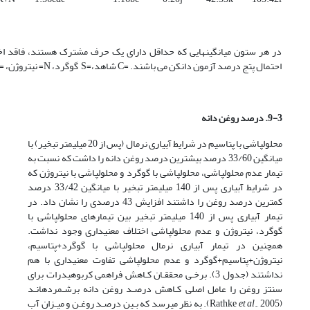
در هر ستون میانگین­هایی که حداقل دارای یک حرف مشترک هستند، فاقد اخ
احتمال پتج درصد آزمون دانکن می باشند. =C شاهد،=S گوگرد، N= نیتروژن، =K پتاسیم.
9-3. درصد روغن دانه
محلول­پاشی با پتاسیم در شرایط آبیاری نرمال (پس از 20 میلی­متر تبخیر) با
میانگین 33/60 درصد بیشترین درصد روغن دانه را داشت که نسبت به
تیمار عدم محلول­پاشی، محلول­پاشی با گوگرد و محلول­پاشی با نیتروژن که
در شرایط آبیاری پس از 140 میلی­متر تبخیر با میانگین 33/42 درصد
کمترین درصد روغن را داشتند افزایش 43 درصدی را نشان داد. در
تیمار آبیاری پس از 140 میلی­متر تبخیر بین تیمارهای محلول­پاشی با
گوگرد، نیتروژن و عدم محلول­پاشی اختلاف معنی­داری وجود نداشت.
همچنین در تیمار آبیاری نرمال محلول­پاشی با گوگرد+پتاسیم،
نیتروژن+پتاسیم+گوگرد و عدم محلول­پاشی تفاوت معنی­داری با هم
نداشتند (جدول 3). برخـی محققـان کـاهش فراهمی کربوهیدرات برای
سنتز روغن را عامل اصلی کـاهش درصـد روغن دانه برشـمرده­انـد
(Rathke
et al
., 2005). به نظر می­رسد که بـین درصـد روغـن و میـزان آب