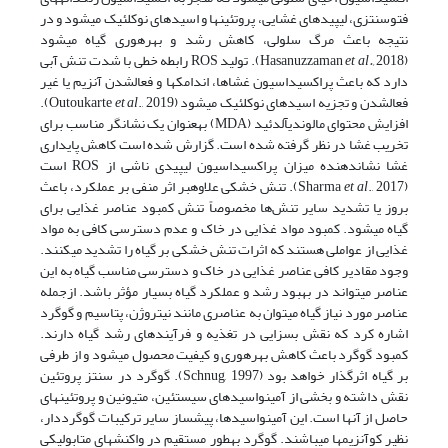
فتوسنتزی، لیپیدهای غشایی، پروتئین­ها و اسیدهای نوکلئیک می­شود و در
نتیجه باعث مرگ سلولی، کاهش رشد و بهره­وری گیاه می­شود
(Hasanuzzaman
et al.,
2018). تولید ROS رابطه خطی با شدت تنش آبی
دارد که باعث پراکسیداسیون غشاها، اندامک­ها و فعال­شدن آنزیم یا غیر
فعال­شدن و تجزیه اسیدهای نوکلئیک می­شود (Outoukarte
et al
., 2019).
افزایش محتوای مالون­دی­آلدئید (MDA) به­عنوان یک نشانگر مناسب برای
تخریب غشا در نظر گرفته شده است. گزارش شده است کاهش پایداری
غشا نشان­دهنده میزان پراکسیداسیون لیپیدی ناشی از ROS است
(Sharma
et al
., 2017). تنش خشکی علاوه­بر اثر منفی بر عملکرد، باعث
بروز یا تشدید سایر تنش‌ها مخصوصاً تنش کمبود عناصر غذایی برای
گیاه می­شود. کمبود مواد غذایی در خاک و عدم دسترسی کافی به مواد
غذایی از عواملی هستند که اثرات تنش خشکی بر گیاه را تشدید می­کنند.
وجود مقادیر کافی عناصر غذایی در خاک و دسترسی مناسب گیاه به این
عناصر می­تواند در بهبود رشد و عملکرد گیاه بسیار مؤثر باشد. ازجمله
عناصر مورد نیاز گیاه می­توان به عناصری مانند نیتروژن، پتاسیم و گوگرد
اشاره کرد که نقش بسزایی در تغذیه و فرآیندهای رشد گیاه دارند.
کمبود گوگرد باعث کاهش بهره­وری و کیفیت محصول می­شود و از طرفی
بر گیاه اثرگذار خواهد بود (Schnug, 1997). گوگرد در سنتز پروتئین
نقش داشته و بخشی از آمینواسیدهای سیستئین، متیونین و پروتئین­های
حاصل از آنها است. این آمینواسیدها، پیشساز سایر ترکیبات گوگرددار،
نظیر کوآنزیم­ها می­باشند. گوگرد به­طور مستقیم در واکنش­های متابولیکی