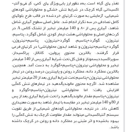
تغذیه­ای گیاه است. به‌منظور ارزیابی ویژگی­های کمی، کیفی و آنتی­
اکسیدانی گیاه کرچک در شرایط تنش خشکی و محلول­پاشی کودهای
شیمیایی، آزمایشی به صورت کرت­های خردشده در قالب طرح بلوک­های
کامل تصادفی در سه تکرار انجام شد. عامل اصلی سطوح آبیاری شامل
شاهد، آبیاری پس از ۸۰ و 140 میلی­متر تبخیر از تشتک کلاس A در
کرت‌های اصلی و محلول­پاشی هشت تیمار کودی شامل گوگرد، پتاسیم،
نیتروژن، گوگرد+پتاسیم، گوگرد+نیتروژن، پتاسیم+نیتروژن،
گوگرد+پتاسیم+نیتروژن و شاهد (بدون محلول­پاشی) در کرت­های فرعی
قرار گرفتند. بالاترین محتوی پرولین، کاتالاز، پراکسیداز،
سوپراکسیددیسموتاز و فنل کل تحت شرایط آبیاری پس از 140 میلی­متر
تبخیر و محلول­پاشی نیتروژن+پتاسیم+گوگرد به دست آمد. همچنین،
بالاترین عملکرد دانه، عملکرد روغن و پایین­ترین درصد روغن در تیمار
محلول­پاشی نیتروژن+پتاسیم تحت شرایط آبیاری بعد از 20 میلی­متر تبخیر
مشاهده شد. اگرچه محتوی مالون­دی­آلدهید در تیمارهای تنش کم­آبی
افزایش یافت؛ اما محلول­پاشی نیتروژن+پتاسیم+گوگرد و
نیتروژن+پتاسیم مقدار مالون­دی­آلدهید را تحت شرایط آبیاری بعد از پس
از 80 و 140 میلی­متر تبخیر در مقایسه با تیمار شاهد به صورت معنی­داری
کاهش داد. در نتیجه، محلول­پاشی کودهای شیمیایی از طریق تقویت
سیستم آنتی­اکسیدانی می­تواند مقدار مقاومت کرچک به تنش کم­آبی را
بهبود بخشیده و اثر مثبتی بر عملکرد دانه و روغن در کرچک داشته
باشد.