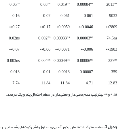
ns
ns
ns
ns
ns
0.05
0.05
0.019
0.00084
2013
0.16
0.07
0.061
0.061
9033
0.27**
0.17**
0.0059*
0.0046**
2809**
ns
ns
ns
0.02ns
0.002
0.00033
0.00003
74.5ns
0.07**
0.06**
0.0071**
0.006**
1903**
ns
ns
ns
ns
0.003ns
0.004
0.00049
0.00006
227
0.013
0.01
0.0013
0.00007
359
7.74
11.84
11.84
4.71
12.83
ns،
* و ** به­ترتیب عدم معنی‌دار و معنی‌دار
در
سطح احتمال
پنج و
یک درصد.
جدول
3.
مقایسه
ترکیبات تیماری دور آبیاری و محلول‌پاشی کودهای شیمیایی
بر
خ