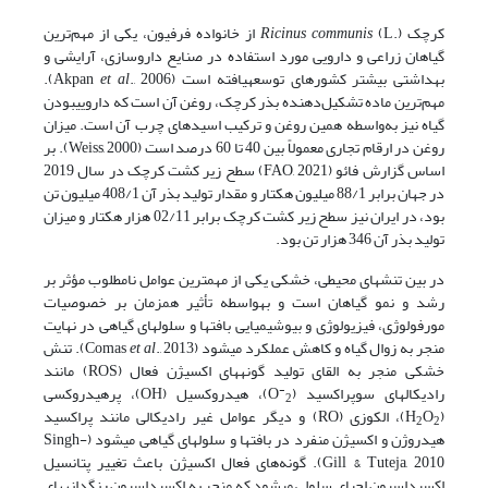
کرچک
Ricinus communis
(L.) از خانواده فرفیون، یکی از مهم‌ترین
گیاهان زراعی و دارویی مورد استفاده در صنایع داروسازی، آرایشی و
بهداشتی بیشتر کشورهای توسعه­یافته است (Akpan
et al
., 2006).
مهم‌ترین ماده تشکیل‌دهنده بذر کرچک، روغن آن است که دارویی­بودن
گیاه نیز به‌واسطه همین روغن و ترکیب اسیدهای چرب آن است. میزان
روغن در ارقام تجاری معمولاً بین 40 تا 60 درصد است (Weiss, 2000). بر
اساس گزارش فائو (FAO, 2021) سطح زیر کشت کرچک در سال 2019
در جهان برابر 88/1 میلیون هکتار و مقدار تولید بذر آن 408/1 میلیون تن
بود، در ایران نیز سطح زیر کشت کرچک برابر 02/11 هزار هکتار و میزان
تولید بذر آن 346 هزار تن بود.
در بین تنش­های محیطی، خشکی یکی از مهمترین عوامل نامطلوب مؤثر بر
رشد و نمو گیاهان است و به­واسطه تأثیر همزمان بر خصوصیات
مورفولوژی، فیزیولوژی و بیوشیمیایی بافت­ها و سلول‎های گیاهی در نهایت
منجر به زوال گیاه و کاهش عملکرد می­شود (Comas
et al
., 2013). تنش
خشکی منجر به القای تولید گونه­های اکسیژن فعال (ROS) مانند
-
رادیکال‎های سوپراکسید (O
)، هیدروکسیل (OH)، پرهیدروکسی
2
(H
O
)، الکوزی (RO) و دیگر عوامل غیر رادیکالی مانند پراکسید
2
2
هیدروژن و اکسیژن منفرد در بافت­ها و سلول­های گیاهی می­شود (Singh-
Gill & Tuteja, 2010).
گونه‌های فعال اکسیژن باعث تغییر پتانسیل
اکسیداسیون احیای سلولی می­شود که منجر به اکسیداسیون رنگدانه­های