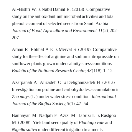
Al-Bishri, W., & Nabil Danial, E. (2013). Comparative
study on the antioxidant, antimicrobial activities and total
phenolic content of selected seeds from Saudi Arabia.
Journal of Food,
Agriculture and Environment
,
11
(2), 202-
207.
Aman, R., Ebtihal, A.E., & Mervat, S. (2019). Comparative
study for the effect of arginine and sodium nitroprusside on
sunflower plants grown under salinity stress conditions.
Bulletin of the National Research Centre
,
43
(118), 1-12.
Azarpanah, A., Alizadeh, O., & Dehghanzadeh, H. (2013).
Investigation on proline and carbohydrates accumulation in
Zea mays
(L.) under water stress condition.
International
Journal of the Bioflux Society
,
5
(1), 47-54.
Bannayan, M., Nadjafi, F., Azizi, M., Tabrizi, L., & Rastgoo,
M. (2008). Yield and seed quality of
Plantago vate
and
Nigella sativa
under different irrigation treatments.