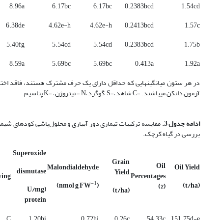
8.96a
6.17bc
6.17bc
0.2383bcd
1.54cd
6.38de
4.62e-h
4.62e-h
0.2413bcd
1.57c
5.40fg
5.54cd
5.54cd
0.2383bcd
1.75b
8.59a
5.69bc
5.69bc
0.413a
1.92a
در هر ستون میانگین­هایی که حداقل دارای یک حرف مشترک هستند، فاقد اختل
آزمون دانکن می­باشند. =C شاهد،=S گوگرد،N = نیتروژن، =K پتاسیم.
ادامه جدول
3.
مقایسه
ترکیبات تیماری دور آبیاری و محلول‌پاشی کودهای شیمی
بررسی
در
گیاه
کرچک.
Superoxide
Grain
Oil
Malondialdehyde
Oil Yield
dismutase
Yield
ying
Percentages
-1
)
(nmol g FW
(t/ha)
(%)
(U/mg
(t/ha)
protein
C
1.20hi
0.72hi
0.26c
54.33c
151.75d-e