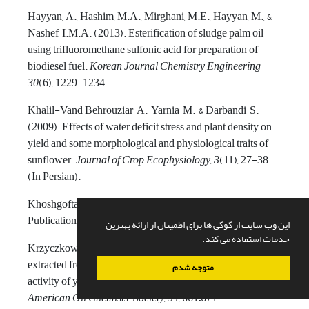
Hayyan, A., Hashim, M.A., Mirghani, M.E., Hayyan, M., &
Nashef, I.M.A. (2013). Esterification of sludge palm oil
using trifluoromethane sulfonic acid for preparation of
biodiesel fuel.
Korean Journal Chemistry Engineering
,
30
(6), 1229-1234.
Khalil-Vand Behrouziar, A., Yarnia, M., & Darbandi, S.
(2009). Effects of water deficit stress and plant density on
yield and some morphological and physiological traits of
sunflower.
Journal of Crop Ecophysiology
,
3
(11), 27-38.
(In Persian).
Khoshgoftarmanesh, A.D. (2007).
Plant Nutrition
.
Publication Center, Isfahan University. (In Persian).
این وب سایت از کوکی ها برای اطمینان از ارائه بهترین
خدمات استفاده می کند.
Krzyczkowska, J., & Kozłowska, M. (2017) Effect of oils
extracted from plant seeds on the growth and lipolytic
متوجه شدم
activity of yarrowia lipolytica yeast.
Journal of the
American Oil Chemists' Society
,
94
, 661–671.