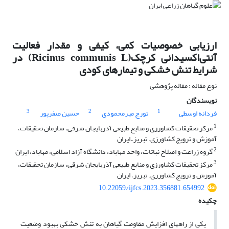
ارزیابی خصوصیات کمی، کیفی و مقدار فعالیت
آنتی‌اکسیدانی کرچک(Ricinus communis L) در
شرایط تنش خشکی و تیمارهای کودی
نوع مقاله : مقاله پژوهشی
نویسندگان
3
2
1
فردانه اوسطی
تورج میرمحمودی
حسین صفرپور
1
مرکز تحقیقات کشاورزی و منابع طبیعی آذربایجان شرقی، سازمان تحقیقات،
آموزش و ترویج کشاورزی. تبریز – ایران
2
گروه زراعت و اصلاح نباتات، واحد مهاباد، دانشگاه آزاد اسلامی، مهاباد، ایران
3
مرکز تحقیقات کشاورزی و منابع طبیعی آذربایجان شرقی، سازمان تحقیقات،
آموزش و ترویج کشاورزی. تبریز، ایران
10.22059/ijfcs.2023.356881.654992
چکیده
یکی از راه­های افزایش مقاومت گیاهان به تنش خشکی بهبود وضعیت