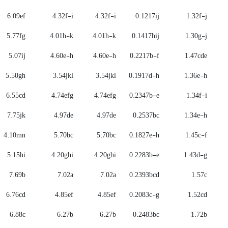
6.09ef
4.32f-i
4.32f-i
0.1217ij
1.32f-j
5.77fg
4.01h-k
4.01h-k
0.1417hij
1.30g-j
5.07ij
4.60e-h
4.60e-h
0.2217b-f
1.47cde
5.50gh
3.54jkl
3.54jkl
0.1917d-h
1.36e-h
6.55cd
4.74efg
4.74efg
0.2347b-e
1.34f-i
7.75jk
4.97de
4.97de
0.2537bc
1.34e-h
4.10mn
5.70bc
5.70bc
0.1827e-h
1.45c-f
5.15hi
4.20ghi
4.20ghi
0.2283b-e
1.43d-g
7.69b
7.02a
7.02a
0.2393bcd
1.57c
6.76cd
4.85ef
4.85ef
0.2083c-g
1.52cd
6.88c
6.27b
6.27b
0.2483bc
1.72b