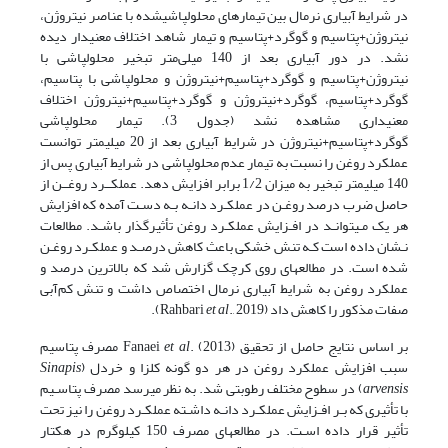
در شرایط آبیاری نرمال بین تیمارهای محلول­پاشی­شده با عناصر نیتروژن،
نیتروژن+پتاسیم و گوگرد+پتاسیم و تیمار شاهد اختلاف معنی­دار دیده
نشد. در دور آبیاری بعد از 140 میلی‌متر تبخیر محلول­پاشی با
نیتروژن+پتاسیم و گوگرد+پتاسیم+نیتروژن و محلول­پاشی با پتاسیم،
گوگرد+پتاسیم، گوگرد+نیتروژن و گوگرد+پتاسیم+نیتروژن اختلاف
معنی­داری مشاهده نشد (جدول 3). تیمار محلول­پاشی
گوگرد+پتاسیم+نیتروژن در شرایط آبیاری بعد از 20 میلی­متر توانست
عملکرد روغن را نسبت به تیمار عدم محلول­پاشی در شرایط آبیاری پس از
140 میلی­متر تبخیر به میزان 1/2 برابر افزایش دهد. عملکــرد روغــن از
حاصل ‌ضرب درصد روغـن در عملکـرد دانـه بـه دسـت آمده که افزایش
هر یک مـی­توانـد در افـزایش عملکـرد روغن تأثیرگذار باشـد. مطالعات
نـشان داده است کـه تنش خشکی باعث کاهش درصـد و عملکـرد روغـن
شده است. در مطالعه­ای روی کرچک گزارش شد که بالاترین درصد و
عملکرد روغن به شرایط آبیاری نرمال اختصاص داشت و تنش کم‌آبی
صفات مذکور را کاهش داد (Rahbari
., 2019).
et al
بر اساس نتایج حاصل از تحقیق Fanaei
et al
. (2013) مصرف پتاسیم
سبب افزایش عملکرد روغن در هر دو گونه کلزا و خردل (
Sinapis
arvensis
) در سطوح مختلف رطوبتی شد. به نظر می­رسد مصرف پتاسـیم
با تأثیری که بـر افـزایش عملکـرد دانـه داشـته عملکـرد روغن را نیز تحت
تأثیر قرار داده اسـت. در مطالعه­ای مصرف 150 کیلوگرم در هکتار