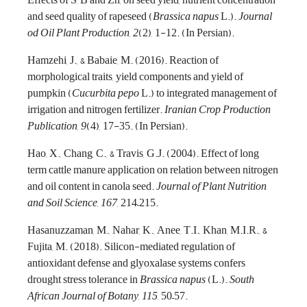
Effects of S, B and Zn, on seed yield, nutrient concentration
and seed quality of rapeseed (
Brassica napus
L.).
Journal
od Oil Plant Production
,
2
(2), 1-12. (In Persian).
Hamzehi, J., & Babaie, M. (2016). Reaction of
morphological traits, yield components and yield of
pumpkin (
Cucurbita pepo
L.) to integrated management of
irrigation and nitrogen fertilizer.
Iranian Crop Production
Publication
,
9
(4), 17-35. (In Persian).
Hao, X., Chang, C., & Travis, G.J. (2004). Effect of long
term cattle manure application on relation between nitrogen
and oil content in canola seed.
Journal of Plant Nutrition
and Soil Science
,
167
, 214–215.
Hasanuzzaman, M., Nahar, K., Anee, T.I., Khan, M.I.R., &
Fujita, M. (2018). Silicon-mediated regulation of
antioxidant defense and glyoxalase systems confers
drought stress tolerance in
Brassica napus
(L.).
South
African Journal of Botany
,
115
, 50–57.