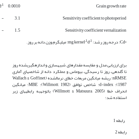
–1
d
0.0010
Grain growth rate
-
3.1
Sensitivity coefficient to photoperiod
-
1.5
Sensitivity coefficient vernalization
–1
–1
◦Cd: درجه روز رشد؛ mg kernel
d
: میلی­گرم وزن دانه بر روز.
برای ارزیابی مدل و مقایسه مقدارهای شبیه­سازی و اندازه­گیری­شده روز
تا گلدهی، روز تا رسیدگی، بیوماس و عملکرد دانه از شاخص­های آماری
nRMSE: ریشه میانگین مربعات خطای نرمال­شده (Wallach & Goffinet,
1987)؛ d-index: شاخص توافق (Willmott, 1982)؛ MBE: میانگین
انحراف خطا (Willmott & Matsuura, 2005) با­توجه­به رابطه­های زیر
استفاده شد:
رابطه 1
رابطه 2