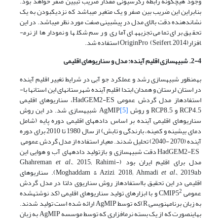
وجود هیچگونه رابطۀ رگرسیونی مقدار ضریب تبیین صفر خواهد بود.
بنابراین این ضریب بین صفر و یک متغیر می­باشد که نزدیک­بودن به یک
نشان­دهنده دقت بالای مدل در پیش­بینی صفت مورد نظر می­باشد. در این
تحقیق برای تمامی تجزیه­های آماری و رسم شکل­ها و نمودارها از نرم­
افزارOriginPro (Seifert, 2014) استفاده شد.
2-4. شبیه
سازی اقلیم آینده: مدل و سناریوهای اقلیمی
به­منظور شبیه­سازی رشد و عملکرد جو آبی در شرایط تغییر اقلیم آینده
در استان لرستان و همدان ابتدا اقلیم آینده شهرستان­های این استان­ها با­
استفاده­از مدل گردش عمومی HadGEM2-ES، سناریوهای اقلیمی
RCP4.5
و RCP8.5 و روش AgMIP
[5]
شبیه­سازی شد. در این روش
سناریوهای اقلیمی آینده بر اساس داده­های اقلیمی دوره پایه (شامل
دمای بیشینه و کمینه، بارندگی و تابش) از سال 1980 تا 2010 برای دوره
آینده (2070 -2040) تحلیل شدند. معیار استفاده از مدل گردش عمومی
HadGEM2-ES دقت شبیه­سازی و باز­تولید داده­های آب و هوایی این
مدل برای اقلیم ایران بود (Ghahreman
2015; Rahimi-
et al.,
et al.,
Moghaddam & Azizi, 2018; Ahmadi
2019a,b). سناریوهای
اقلیمی در این تحقیق با­استفاده­از روش سناریوی دلتا در مدل گردش
2
عمومی CMIP5
و با ابزارهای تولید سناریوهای اقلیمی (کد نوشته­شده
به زبان برنامه­نویسی R)که توسط AgMIP ارائه شده است تولید شدند.
به­این­صورت که از یک بسته نرم­افزاری که توسط موسسه AgMIP به زبان