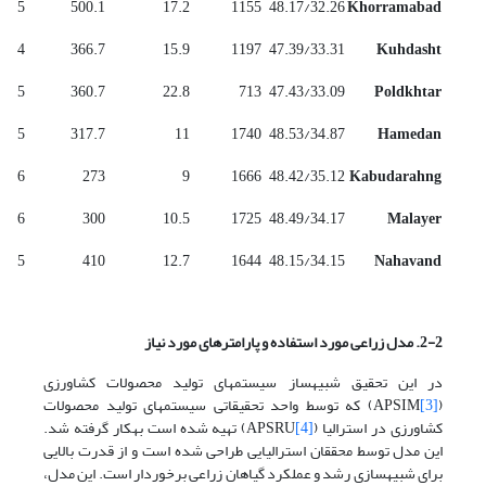
5
500.1
17.2
1155
48.17/32.26
Khorramabad
4
366.7
15.9
1197
47.39/33.31
Kuhdasht
5
360.7
22.8
713
47.43/33.09
Poldkhtar
5
317.7
11
1740
48.53/34.87
Hamedan
6
273
9
1666
48.42/35.12
Kabudarahng
6
300
10.5
1725
48.49/34.17
Malayer
5
410
12.7
1644
48.15/34.15
Nahavand
2-2. مدل زراعی مورد استفاده و پارامترهای مورد نیاز
در این تحقیق شبیه­ساز سیستم­های تولید محصولات کشاورزی
(
[3]
APSIM) که توسط واحد تحقیقاتی سیستم­های تولید محصولات
کشاورزی در استرالیا (APSRU
[4]
) تهیه شده است به­کار گرفته شد.
این مدل توسط محققان استرالیایی طراحی شده است و از قدرت بالایی
برای شبیه­سازی رشد و عملکرد گیاهان زراعی برخوردار است. این مدل،