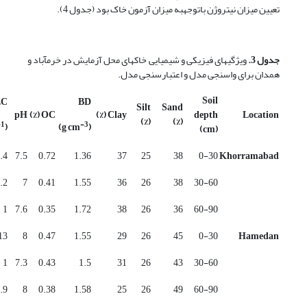
تعیین میزان نیتروژن با­توجه­به میزان آزمون خاک بود (جدول 4).
جدول 3.
ویژگی­های فیزیکی و شیمیایی خاک­های محل آزمایش در خرم­آباد و
همدان برای واسنجی مدل و اعتبارسنجی مدل.
Soil
EC
BD
Silt
Sand
pH
OC (%)
Clay (%)
depth
Location
(%)
(%)
-1
-3
(dS m
)
(g cm
(cm)
.4
7.5
0.72
1.36
37
25
38
0-30
Khorramabad
.2
7
0.41
1.55
36
26
38
30-60
1
7.6
0.35
1.72
38
26
36
60-90
13
8
0.47
1.55
29
26
45
0-30
Hamedan
1
7.3
0.43
1.5
31
26
43
30-60
.9
8
0.38
1.58
25
26
49
60-90