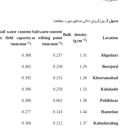
جدول 2
.
ویژگی­های خاکی مناطق مورد مطالعه.
Soil water content
Soil water content
Bulk density
at field capacity
at wilting point
Location
-3
(g cm
)
-1
-1
(mm mm
)
(mm mm
)
0.388
0.237
1.31
Aligudarz
0.402
0.258
1.29
Borujerd
0.392
0.231
1.28
Khorramabad
0.396
0.259
1.33
Kuhdasht
0.286
0.062
1.38
Poldkhtar
0.277
0.143
1.44
Hamedan
0.360
0.212
1.37
Kabudarahng