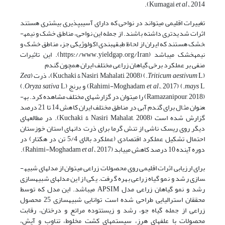
Kumagai
et al.,
2014).
تغییرات اقلیمی می­تواند در نواحی که دارای آسیب­پذیری بیشتری هستند
اثرات شدیدتری داشته باشند. از جمله این نواحی، مناطق خشک و نیمه­
خشک هستند که ایران از لحاظ طبقه­بندی اکولوژیکی جزء مناطق خشک و
نیمه­خشک می­باشد (https://www.yieldgap.org/Iran). این تاثیرات
منفی بر عملکرد برخی گیاهان زراعی مختلف ایران همچون گندم
(
L.) (Kuchaki & Nasiri Mahalati, 2008)، ذرت (
Triticum aestivum
Zea
L.) (Rahimi-Moghadam
mays
2017) و برنج (
et al.,
Oryza sativa
L.)
(Ramazanipour, 2018) را می­توان در گزارش­های مختلف مشاهده کرد. به­
عنوان مثال برای گندم آبی در مناطق مختلف ایران کاهش 14 تا 21 درصد
گزارش شده است (Kuchaki & Nasiri Mahalat, 2008). در مطالعه­ای
دیگر روی ریسک ناشی از تنش گرما برای ذرت دانه­ای استان خوزستان
احتمال تشکیل عملکرد اقتصادی (عملکرد بالای 5/4 تن در هکتار) در
دوره آینده 10 درصد کاهش می­یابد (Rahimi-Moghadam
2017).
et al.,
برای ارزیابی اثرات اقلیمی روی محصولات زراعی می­توان از مدل­های شبیه­
سازی رشد و نمو گیاه زراعی بهره گرفت. یکی از این مدل­های شبیه­سازی
رشد و نمو گیاهان زراعی مدل APSIM می­باشد. این مدل که توسط
محققان استرالیایی طراحی شده است توانایی شبیه­سازی 25 محصول
زراعی از جمله گیاه جو، رشد و زیست­توده مراتع و درختان، رقابت
محصولات با علف­های هرز، سیستم­های کشت مخلوط، تناوب و آیش،