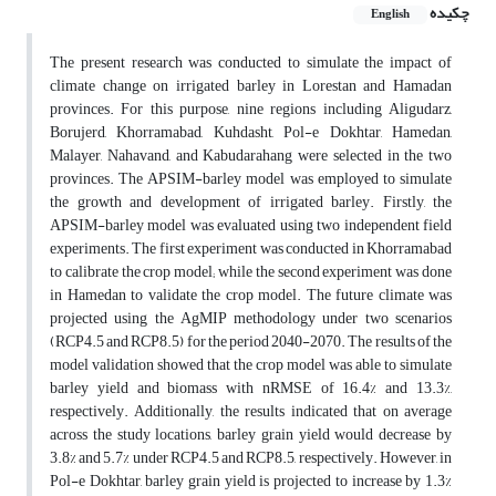
چکیده
English
The present research was conducted to simulate the impact of
climate change on irrigated barley in Lorestan and Hamadan
provinces. For this purpose, nine regions including Aligudarz,
Borujerd, Khorramabad, Kuhdasht, Pol-e Dokhtar, Hamedan,
Malayer, Nahavand, and Kabudarahang were selected in the two
provinces. The APSIM-barley model was employed to simulate
the growth and development of irrigated barley. Firstly, the
APSIM-barley model was evaluated using two independent field
experiments. The first experiment was conducted in Khorramabad
to calibrate the crop model; while the second experiment was done
in Hamedan to validate the crop model. The future climate was
projected using the AgMIP methodology under two scenarios
(RCP4.5 and RCP8.5) for the period 2040-2070. The results of the
model validation showed that the crop model was able to simulate
barley yield and biomass with nRMSE of 16.4% and 13.3%,
respectively. Additionally, the results indicated that on average
across the study locations, barley grain yield would decrease by
3.8% and 5.7% under RCP4.5 and RCP8.5, respectively. However, in
Pol-e Dokhtar, barley grain yield is projected to increase by 1.3%