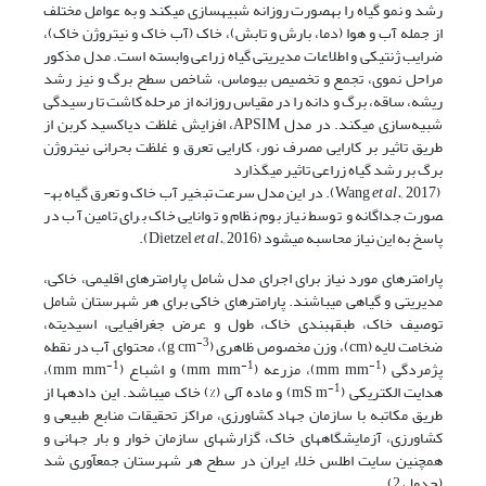
رشد و نمو گیاه را به­صورت روزانه شبیه­سازی می­کند و به عوامل مختلف
از جمله آب و هوا (دما، بارش و تابش)، خاک (آب خاک و نیتروژن خاک)،
ضرایب ژنتیکی و اطلاعات مدیریتی گیاه زراعی وابسته است. ﻣﺪل مذکور
ﻣﺮاﺣﻞ ﻧﻤﻮی، ﺗﺠﻤﻊ و ﺗﺨﺼﯿﺺ بیوماس، ﺷﺎﺧﺺ ﺳﻄﺢ ﺑﺮگ و ﻧﯿﺰ رﺷﺪ
رﯾﺸﻪ، ﺳﺎﻗﻪ، ﺑﺮگ و داﻧﻪ را در ﻣﻘﯿﺎس روزاﻧﻪ از ﻣﺮﺣﻠﻪ ﮐﺎﺷﺖ ﺗﺎ رﺳﯿﺪﮔﯽ
ﺷﺒﯿﻪ­سازی می­کند. در مدل APSIM، افزایش غلظت دی­اکسید کربن از
طریق تاثیر بر کارایی مصرف نور، کارایی تعرق و غلظت بحرانی نیتروژن
برگ بر رشد گیاه زراعی تاثیر می­گذارد
(Wang
et al.,
2017). در این مدل سرعت تبخیر آب خاک و تعرق گیاه به­
صورت جداگانه و توسط نیاز بوم نظام و توانایی خاک برای تامین آب در
پاسخ به این نیاز محاسبه می­شود (Dietzel
2016).
et al.,
پارامترهای مورد نیاز برای اجرای مدل شامل پارامترهای اقلیمی، خاکی،
مدیریتی و گیاهی می­باشند. پارامترهای خاکی برای هر شهرستان شامل
توصیف خاک، طبقه­بندی خاک، طول و عرض جغرافیایی، اسیدیته،
-3
ضخامت لایه (cm)، وزن مخصوص ظاهری (g cm
)، محتوای آب در نقطه
-1
-1
-1
پژمردگی (mm mm
)، مزرعه (mm mm
) و اشباع (mm mm
)،
-1
هدایت الکتریکی (mS m
) و ماده آلی (%) خاک می­باشد. این داده­ها از
طریق مکاتبه با سازمان جهاد کشاورزی، مراکز تحقیقات منابع طبیعی و
کشاورزی، آزمایشگاه­های خاک، گزارش­های سازمان خوار و بار جهانی و
همچنین سایت اطلس خلاء ایران در سطح هر شهرستان جمع­آوری شد
(جدول 2).