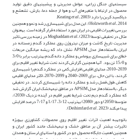
سیستم­های جنگل زراعی، عوامل مدیریتی و پیش­بینی­های دقیق تولید
محصول در ارتباط با متغیرهای آب و هوا از جمله دما، بارش، تشعشع و
دی­اکسید کربن را دارد (Keating
2003;
et al.,
et al.,
Holzworth
2014). این مدل برای شبیه­سازی رشد و نمو و همچنین
بررسی تغییرات اقلیمی در ایران مورد استفاده قرار گرفته است. به­عنوان
مثال در تحقیقی توسط Moghaddam
et al.
(2023) در زمینه بررسی تاثیر
مدیریت تاریخ کاشت و میزان نیتروژن روی عملکرد گندم زمستانه در
ایران با­استفاده­از مدل APSIM نشان داد که ریشه میانگین مربعات
خطای برای شبیه­سازی بیوماس و عملکرد دانه گندم به­ترتیب برابر با 3/0
و 15/0 تن بود. آن­ها همچنین گزارش کردند تحت شرایط تغییر اقلیم برای
2039-2010، مدل­های اقلیمی افزایش کمی در عملکرد گندم را شبیه­سازی
کردند، با این حال، برای 2069-2040 و 2099-2070، اکثر مدل­های اقلیمی
کاهش طول فصل رشد و عملکرد دانه را شبیه­سازی کردند. در تحقیقی
دیگر، با­استفاده­از مدل APSIM در مناطق نیمه­خشک ایران گزارش شد
که عملکرد گندم دیم تحت شرایط تغییر اقلیم در آینده نزدیک (2030)،
متوسط (2050) و دور (2080) به­ترتیب 3/12، 1/17 و 7/17 درصد افزایش
پیدا می­کند (Deihimfard
., 2023).
et al
با­توجه­به اهمیت اثرات تغییر اقلیم روی محصولات کشاورزی به­ویژه
تاثیرات بیشتر آن بر مناطق خشک و نیمه­خشک مانند کشور ایران و
همچنین اهمیت جایگاه محصول جو در کشور و استان­های لرستان و همدان