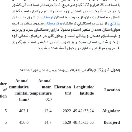
با مساحت 20 هزار و 172 کیلومتر مربع، 1/2 درصد از مساحت کل کشور
را در بر می­گیرد. استان همدان جزء استان­های غربی ایران است که از
شمال به استان زنجان، از جنوب به استان
لرستا
ن، از شرق به استان
مرکزی
و از غرب به استان­های کرمانشاه و
کردستان
محدود می­شود. آب و
هوای استان همدان متغیر است و معمولاً دارای زمستان­های سرد و پر برف
و تابستان­های معتدل و ییلاقی است و به­طور کلی در دره­های شمالی کوه
الوند و شمال استان سردتر و جنوب استان ملایم­تر است. ویژگی­های
اقلیمی و جغرافیایی مناطق در جدول 1 مشاهده می­شوند.
جدول 1
.
ویژگی­های اقلیمی، جغرافیایی و مدیریتی مناطق مورد مطالعه.
Annual
Annual
ber
cumulative
mean
Elevation
Longitude/
of
Location
rainfall
temperature
(m)
latitude
tion
(mm)
(°C)
5
402.1
12.4
2022
49.42/33.24
Aligudarz
5
456.6
14.7
1629
48.45/33.55
Borujerd