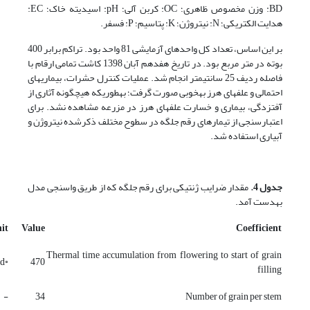
BD: وزن مخصوص ظاهری؛ OC: کربن آلی؛
pH: اسیدیته خاک؛ EC:
هدایت الکتریکی؛
N: نیتروژن؛
K: پتاسیم؛
P: فسفر.
بر این اساس، تعداد کل واحدهای آزمایشی 81 واحد بود. تراکم برابر 400
بوته در متر مربع بود. در تاریخ هفدهم آبان 1398 کاشت تمامی ارقام با
فاصله ردیف 25 سانتی­متر انجام شد. عملیات کنترل حشرات، بیماری­های
احتمالی و علف­های هرز به­خوبی صورت گرفت؛ به­طوری­که هیچ­گونه آثاری از
آفت­زدگی، بیماری و خسارت علف­های هرز در مزرعه مشاهده نشد. برای
اعتبارسنجی از تیمارهای رقم جلگه در سطوح مختلف ذکر­شده نیتروژن و
آبیاری استفاده شد.
جدول 4
.
مقدار ضرایب ژنتیکی برای رقم جلگه که از طریق واسنجی مدل
به­دست آمد.
it
Value
Coefficient
Thermal time accumulation from flowering to start of grain
◦Cd
470
filling
-
34
Number of grain per stem