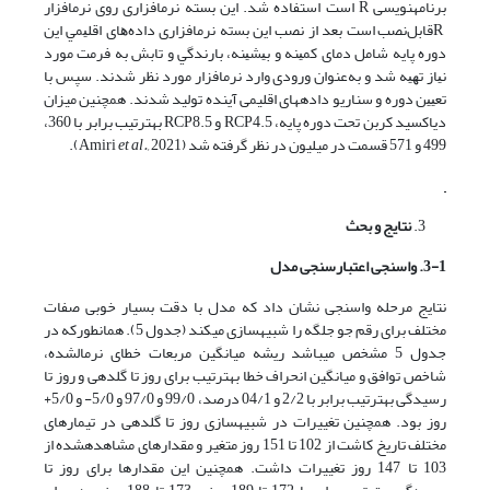
برنامه­نویسی R اﺳﺖ اﺳﺘﻔﺎده شد. اﻳﻦ ﺑﺴﺘﻪ ﻧﺮم­اﻓﺰاری روی ﻧﺮم­اﻓﺰار
Rﻗﺎﺑﻞﻧﺼﺐ اﺳﺖ ﺑﻌﺪ از ﻧﺼﺐ اﻳﻦ ﺑﺴته نرم­اﻓﺰاری داده­ﻫﺎی اﻗﻠﻴﻤﻲ این
دوره ﭘﺎﻳﻪ ﺷﺎﻣﻞ دﻣﺎی ﻛﻤﻴﻨﻪ و ﺑﻴﺸﻴﻨﻪ، ﺑﺎرﻧﺪﮔﻲ و ﺗﺎﺑﺶ ﺑﻪ ﻓﺮﻣﺖ ﻣﻮرد
ﻧﻴﺎز ﺗﻬﻴﻪ شد و ﺑﻪﻋﻨﻮان ورودی وارد ﻧﺮم­اﻓﺰار ﻣﻮرد ﻧﻈﺮ شدند. ﺳﭙﺲ ﺑﺎ
ﺗﻌﻴﻴﻦ دوره و ﺳﻨﺎرﻳﻮ داده­های اقلیمی آینده تولید شدند. همچنین میزان
دی­اکسید کربن تحت دوره پایه، RCP4.5 و RCP8.5 به­ترتیب برابر با 360،
499 و 571 قسمت در میلیون در نظر گرفته شد (Amiri
2021).
et al.,
نتایج و بحث
3-1. واسنجی اعتبارسنجی مدل
نتایج مرحله واسنجی نشان داد که مدل با دقت بسیار خوبی صفات
مختلف برای رقم جو جلگه را شبیه­سازی می­کند (جدول 5). همان­طور­که در
جدول 5 مشخص می­باشد ریشه میانگین مربعات خطای نرمال­شده،
شاخص توافق و میانگین انحراف خطا به­ترتیب برای روز تا گلدهی و روز تا
رسیدگی به­ترتیب برابر با 2/2 و 04/1 درصد، 99/0 و 97/0 و 5/0- و 5/0+
روز بود. همچنین تغییرات در شبیه­سازی روز تا گلدهی در تیمارهای
مختلف تاریخ کاشت از 102 تا 151 روز متغیر و مقدارهای مشاهده­شده از
103 تا 147 روز تغییرات داشت. همچنین این مقدارها برای روز تا