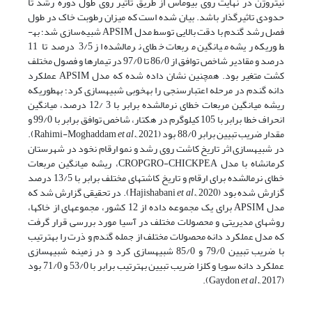
نیتروژن در نهایت روی بیوماس از طریق تاثیر روی طول دوره رشد تا
حدودی تاثیرگذار باشد. بیان شده است که میزان رطوبت خاک در طول
فصل رشد گندم با دقت بالایی توسط مدل APSIM شبیه‌سازی شد؛ به­
طوری­که ریشه میانگین مربعات خطای نرمال­شده از 3/5 درصد تا 11
درصد و مقادیر شاخص توافق از 86/0 تا 97/0 در تیمارها و فصول مختلف
کشت متغیر بود. همچنین نشان داده شده که مدل APSIM عملکرد
دانه گندم در مرحله اعتبارسنجی را به­خوبی شبیه­سازی کرد؛ به­طوری­که
ریشه میانگین مربعات خطای نرمال­شده برابر با 3 /12 درصد، میانگین
انحراف خطا برابر با 105 کیلوگرم در هکتار، شاخص توافق برابر با 99/0 و
مقدار ضریب تبیین برابر 88/0 بود (Rahimi-Moghaddam
et al.,
2021).
در شبیه­سازی اثر تاریخ کاشت روی رشد و نمو ارقام نخود در شهرستان
کرمانشاه با مدل CROPGRO-CHICKPEA، ریشه میانگین مربعات
خطای نرمال­شده برای ارقام و تاریخ کاشت­های مختلف برابر با 13/5 درصد
گزارش شده بود (Hajishabani
et al.,
2020). در تحقیقی گزارش شد که
مدل APSIM برای یک مجموعه داده از 12 کشور، مجموعه­ای از خاک­ها،
روش­های مدیریتی و محصولات مختلف در آسیا مورد بررسی قرار گرفت
که مدل عملکرد دانه محصولات مختلف از جمله گندم و ذرت را به­ترتیب
با ضریب تبیین 79/0 و 85/0 شبیه­سازی کرد و در زمینه شبیه­سازی
عملکرد دانه سویا و کلزا ضریب تبیین به­ترتیب برابر با 53/0 و 71/0 بود
et al.,
2017).
(Gaydon