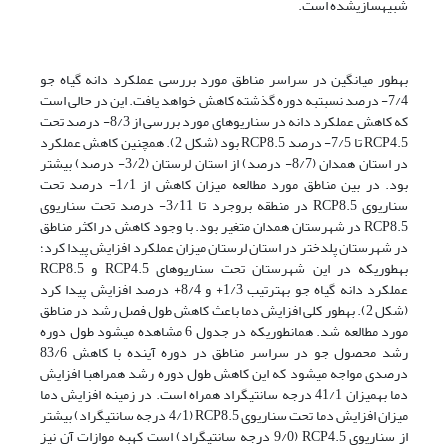
شبیه­سازی­شده است.
به­طور میانگین در سراسر مناطق مورد بررسی عملکرد دانه گیاه جو
7/4- درصد نسبت­به دوره گذشته کاهش خواهد یافت. این در حالی است
که کاهش عملکرد دانه در سناریوهای مورد بررسی از 8/3- درصد تحت
RCP4.5 تا 7/5- درصد RCP8.5 بود (شکل 2). همچنین کاهش عملکرد
در استان همدان (8/7- درصد) از استان لرستان (3/2- درصد) بیشتر
بود. در بین مناطق مورد مطالعه میزان کاهش از 1/1- درصد تحت
سناریوی RCP8.5 در منطقه بروجرد تا 3/11- درصد تحت سناریوی
RCP8.5 در شهرستان همدان متغیر بود. با وجود کاهش در اکثر مناطق
در شهرستان پلدختر در استان لرستان میزان عملکرد افزایش پیدا کرد؛
به­طوری­که در این شهرستان تحت سناریوهای RCP4.5 و RCP8.5
عملکرد دانه گیاه جو به­ترتیب 1/3+ و 8/4+ درصد افزایش پیدا کرد
(شکل 2). به­طور کلی افزایش دما باعث کاهش طول فصل رشد در مناطق
مورد مطالعه شد. همان­طوری­که در جدول 6 مشاهده می­شود طول دوره
رشد محصول جو در سراسر مناطق در دوره آینده با کاهش 83/6
درصدی مواجه می­شود که این کاهش طول دوره رشد همراه­با افزایش
دما به­میزان 41/1 درجه سانتی­گراد همراه است. در زمینه افزایش دما
میزان افزایش دما تحت سناریوی RCP8.5 (4/1 درجه سانتی­گراد) بیشتر
از سناریوی RCP4.5 (9/0 درجه سانتی­گراد) است که­به موازات آن نیز