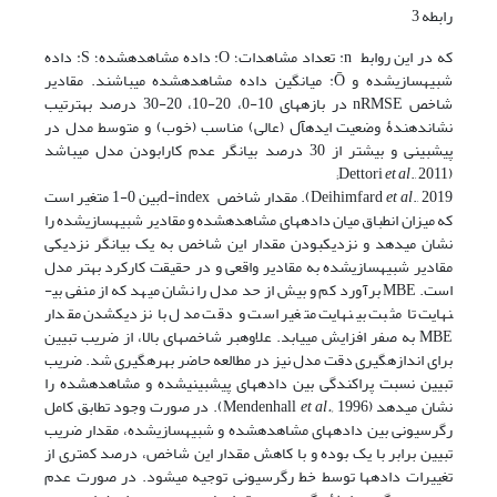
رابطه 3
که در این روابط n: تعداد مشاهدات؛ O: داده مشاهده­شده؛ S: داده
شبیه­سازی­شده و Ō: میانگین داده مشاهده­شده می­باشند. مقادیر
شاخص nRMSE در بازه­های 10-0، 20-10، 20-30 درصد به­ترتیب
نشان­دهندۀ وضعیت ایده­آل (عالی) مناسب (خوب) و متوسط مدل در
پیش­بینی و بیشتر از 30 درصد بیانگر عدم کارا­بودن مدل می­باشد
et al
., 2011;
(Dettori
et al
Deihimfard
., 2019). مقدار شاخص d-indexبین 0-1 متغیر است
که میزان انطباق میان داده­های مشاهده­شده و مقادیر شبیه­سازی­شده را
نشان می­دهد و نزدیک­بودن مقدار این شاخص به یک بیانگر نزدیکی
مقادیر شبیه­سازی­شده به مقادیر واقعی و در حقیقت کارکرد بهتر مدل
است. MBE برآورد کم و بیش از حد مدل را نشان می­هد که از منفی بی­
نهایت تا مثبت بی­نهایت متغیر است و دقت مدل با نزدیک­شدن مقدار
MBE به صفر افزایش می­یابد. علاوه­بر شاخص­های بالا، از ضریب تبیین
برای اندازه­گیری دقت مدل نیز در مطالعه حاضر بهره­گیری شد. ضریب
تبیین نسبت پراکندگی بین داده­های پیش­بینی­شده و مشاهده­شده را
نشان می­دهد (Mendenhall
et al.,
1996). در صورت وجود تطابق کامل
رگرسیونی بین داده­های مشاهده­شده و شبیه­سازی­شده، مقدار ضریب
تبیین برابر با یک بوده و با کاهش مقدار این شاخص، درصد کمتری از
تغییرات داده­ها توسط خط رگرسیونی توجیه می­شود. در صورت عدم