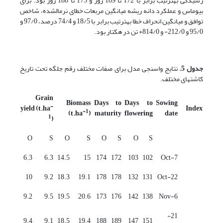
رسیدگی به­ترتیب برابر با 172 تا 189 روز و 173 تا 188 روز بود. برای
بیوماس و عملکرد دانه ریشه میانگین مربعات خطای نرمال­شده، شاخص
توافق و میانگین انحراف خطا به­ترتیب برابر با 18/5 و 74/4 درصد، 97/0 و
95/0 و 212/0- و 814/0+ تن در هکتار بود.
جدول 5
.
نتایج واسنجی مدل برای صفات مختلف رقم جلگه تحت تاریخ
کاشت­های مختلف.
Grain
Biomass
Days to
Days to
Sowing
-
yield (t.ha
Index
-1
(t.ha
)
maturity
flowering
date
1
)
O
S
O
S
O
S
O
S
6.3
6.3
14.5
15
174
172
103
102
7-Oct
10
9.2
18.3
19.1
178
178
132
131
22-Oct
9.2
9.5
19.5
20.6
173
176
142
138
6-Nov
21-
9.4
9.1
18.5
19.4
188
189
147
151