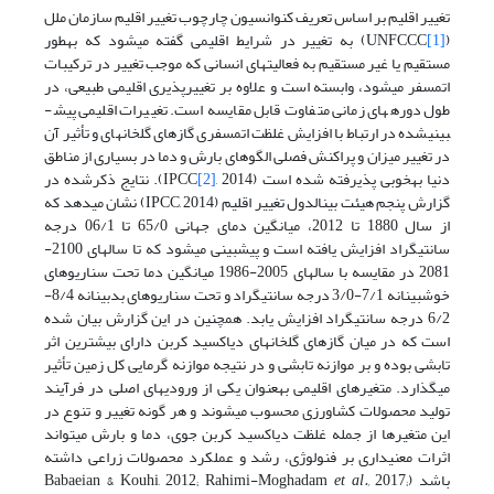
تغییر اقلیم بر اساس تعریف کنوانسیون چارچوب تغییر اقلیم سازمان ملل
(UNFCCC
[1]
) به تغییر در شرایط اقلیمی گفته می­شود که به­طور
مستقیم یا غیر مستقیم به فعالیت­های انسانی که موجب تغییر در ترکیبات
اتمسفر می­شود، وابسته است و علاوه بر تغییرپذیری اقلیمی طبیعی، در
طول دوره­های زمانی متفاوت قابل مقایسه است. تغییرات اقلیمی پیش­
بینی­شده در ارتباط با افزایش غلظت اتمسفری گازهای گلخانه­ای و تأثیر آن
در تغییر میزان و پراکنش فصلی الگوهای بارش و دما در بسیاری از مناطق
دنیا به­خوبی پذیرفته شده است (IPCC
[2]
, 2014). نتایج ذکر­شده در
گزارش پنجم هیئت بین­الدول تغییر اقلیم (IPCC, 2014) نشان می­دهد که
از سال 1880 تا 2012، میانگین دمای جهانی 65/0 تا 06/1 درجه
سانتیگراد افزایش یافته است و پیش­بینی می­شود که تا سال­های 2100-
2081 در مقایسه با سال­های 2005-1986 میانگین دما تحت سناریوهای
خوش­بینانه 7/1-3/0 درجه سانتیگراد و تحت سناریوهای بدبینانه 8/4-
6/2 درجه سانتی­گراد افزایش یابد. همچنین در این گزارش بیان شده
است که در میان گازهای گلخانه­ای دی­اکسید کربن دارای بیشترین اثر
تابشی بوده و بر موازنه تابشی و در نتیجه موازنه گرمایی کل زمین تأثیر
می­گذارد. متغیرهای اقلیمی به­عنوان یکی از ورودی­های اصلی در فرآیند
تولید محصولات کشاورزی محسوب می­شوند و هر گونه تغییر و تنوع در
این متغیرها از جمله غلظت دی­اکسید کربن جوی، دما و بارش می­تواند
اثرات معنی­داری بر فنولوژی، رشد و عملکرد محصولات زراعی داشته
باشد (Babaeian & Kouhi, 2012; Rahimi-Moghadam
2017;
et al.,