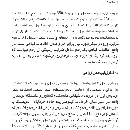
گرفته شد.
ورودی­های مدیریتی شامل تراکم بوته (350 بوته در متر مربع)، فاصله بین
ردیف (25 سانتی­متر)، نوع شخم (مرسوم)، عمق کاشت (پنج سانتی­متر)،
تاریخ کاشت (30 مهر)، تعداد آبیاری و مقدار کود نیتروژن می­باشند. این
اطلاعات مربوط­به کشاورزان هر شهرستان می­باشد که از طریق تهیه
پرسش­نامه و توزیع بین کشاورزان جمع­آوری شده است (جدول 1). افزون­
بر­این، ورودی دیگر مورد نیاز برای اجرای مدل، اطلاعات گیاهی است. در
واقع اطلاعات گیاهی یک رقم شامل ضرایب ژنتیکی آن رقم می­باشد که
به­وسیله آزمایش­های مزرعه­ای اندازه­گیری می­شوند که در بخش بعد به
آن پرداخته شده است.
2-3. ارزیابی مدل زراعی
ارزیابی مدل شامل واسنجی و اعتبارسنجی مدل زراعی بود که از آزمایش
اول برای واسنجی و از آزمایش دوم به­منظور اعتبارسنجی استفاده شد.
آزمایش اول در مزرعه تحقیقاتی دانشکده کشاورزی دانشگاه لرستان،
واقع در شهرستان خرم­آباد، کیلومتر پنج جاده خرم­آباد- اندیمشک با
طول جغرافیایی 48 درجه و 22 دقیقه شرقی و عرض 33 درجه و 29 دقیقه
شمالی و ارتفاع 1125 متر از سطح دریا در شرایط پتانسیل انجام گرفت.
آزمایش به­صورت اسپلیت­پلات در پایه بلوک­های کامل تصادفی بود. کرت­های
اصلی شامل تیمارهای تاریخ کاشت در چهار سطح ( 15 مهر، 30 مهر، 15