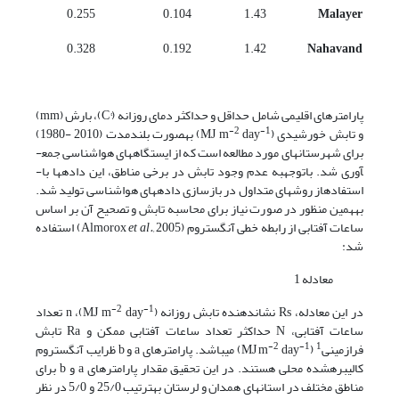
0.255
0.104
1.43
Malayer
0.328
0.192
1.42
Nahavand
پارامترهای اقلیمی شامل حداقل و حداکثر دمای روزانه (°C)، بارش (mm)
-2
-1
و تابش خورشیدی (MJ m
day
) به­صورت بلندمدت (2010 -1980)
برای شهرستان­های مورد مطالعه است که از ایستگاه­های هواشناسی جمع­
آوری شد. با­توجه­به عدم وجود تابش در برخی مناطق، این داده­ها با­
استفاده­از روش­های متداول در بازسازی داده­های هواشناسی تولید شد.
به­همین منظور در صورت نیاز برای محاسبه تابش و تصحیح آن بر اساس
ساعات آفتابی از رابطه خطی آنگستروم (Almorox
et al.,
2005) استفاده
شد:
معادله 1
-2
-1
در این معادله، Rs نشان­دهنده تابش روزانه (MJ m
day
)، n تعداد
ساعات آفتابی، N حداکثر تعداد ساعات آفتابی ممکن و Ra تابش
-2
-1
1
فرازمینی
(MJ m
day
) می­باشد. پارامترهای a و b ظرایب آنگستروم
کالیبره­شده محلی هستند. در این تحقیق مقدار پارامترهای a و b برای
مناطق مختلف در استان­های همدان و لرستان به­ترتیب 25/0 و 5/0 در نظر