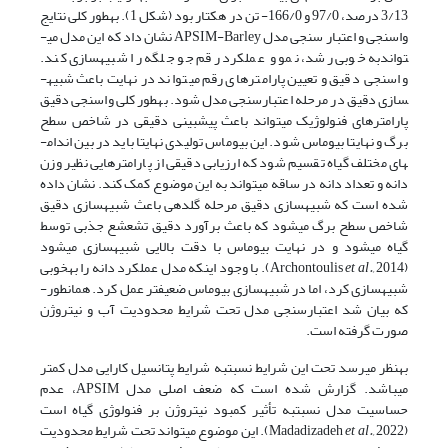
3/13 درصد، 97/0 و 166/0- تن در هکتار بود (شکل 1). به­طور کلی نتایج
واسنجی و اعتبار سنجی مدل APSIM-Barley نشان داد که این مدل می­
تواند­به خوبی رشد، نمو و عملکرد رقم جو جلگه را شبیه­سازی کند.
واسنجی دقیق و تعیین پارامترهای رقم می­تواند در نهایت باعث شبیه­
سازی دقیق در مرحله اعتبارسنجی مدل شود. به­طور کلی واسنجی دقیق
پارامترهای فنولوژیک می­تواند باعث پیش­بینی دقیقی در شاخص سطح
برگ و نهایتا بیوماس شود. این بیوماس تولیدی نهایتا باید در بین اندام­
های مختلف گیاه تقسیم شود که ارزیابی دقیقی از پارامترهایی نظیر وزن
دانه و تعداد دانه در ساقه می­تواند به این موضوع کمک کند. نشان داده
شده است که شبیه­سازی دقیق مرحله گلدهی باعث شبیه­سازی دقیق
شاخص سطح برگ می­شود که باعث برآورد دقیق تشعشع جذبی توسط
گیاه می­شود و در نهایت بیوماس با دقت بالایی شبیه­سازی می­شود
(Archontoulis
et al.,
2014). با وجود اینکه مدل عملکرد دانه را به­خوبی
شبیه­سازی کرد، اما در شبیه­سازی بیوماس ضعیف­تر عمل کرد. همان­طور­
که بیان شد اعتبارسنجی مدل تحت شرایط محدودیت آب و نیتروژن
صورت گرفته است.
به­نظر می­رسد تحت این شرایط نسبت­به شرایط پتانسیل کارایی مدل کمتر
می­باشد. گزارش شده است که ضعف اصلی مدل APSIM، عدم
حساسیت مدل نسبت­به تأثیر کمبود نیتروژن بر فنولوژی گیاه است
(Madadizadeh
et al.,
2022). این موضوع می­تواند تحت شرایط محدودیت