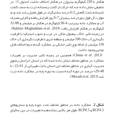
هکتار تا 220 کیلوگرم نیتروژن در هکتار اختلاف داشت (جدول 1). در
تحقیقی نشان داده شد که حرکت از کشت زمستانه ذرت به سمت کشت
تابستانه باعث کاهش 6/2 درجه سانتی­گراد در طول فصل رشد شد و به
موازت آن طول دوره رشد به­میزان 9/7 روز افزایش یافته و کارایی مصرف
آب و عملکرد دانه به­ترتیب 38/4 کیلوگرم در هکتار بر میلی­متر و 32/88
کیلوگرم در هکتار افزایش یافت (Rahimi-Moghaddam
et al.,
2019).
در زمینه تاثیر خاک، به­عنوان مثال، در غرب و جنوب استرالیا با ظرفیت
نگهداری آب خاک 100 میلی­متر و منطقه شرق با ظرفیت نگهداری آب خاک
150 میلی­متر از لحاظ نوع تاثیر خشکی بر عملکرد گندم دیم اختلاف قابل
توجهی وجود داشت
(Chenu
et al.,
2013). همچنین در زمینه تاثیر مدیریت بر تغییرات
عملکرد در مناطق مختلف نشان داده شده که در استان خراسان رضوی
مدیریت آبیاری در مناطق مختلف این استان باعث تغییراتی از 22/61- تا
29/48+ درصد در دوره آینده نسبت به دوره پایه در عملکرد دانه ذرت
شد (Moradi
2013).
et al.,
شکل 2
.
عملکرد دانه در مناطق مختلف تحت دوره پایه و سناریوهای
RCP4.5 و RCP8.5. طول هر باکس نشان­دهنده تغییرات در بین سال­های