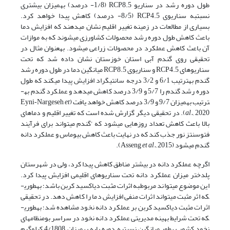
طول دوره رشد در سناریو RCP8.5 (1/8- درصد) به­میزان بیشتری
نسبت­به سناریوی RCP4.5 (8/5- درصد) کاهش پیدا خواهد کرد.
بسیاری از مطالعات در زمینه تغییر اقلیم نشان می­دهند که افزایش دما
باعث کاهش طول دوره رشد محصولات کشاورزی می­شوند که به موازات
آن باعث کاهش عملکرد در محصولات زراعی می­شود. به­عنوان مثال در
تحقیقی روی گندم آبی استان خوزستان نشان داده شد که تحت
سناریوهای RCP4.5 و سناریوی RCP8.5 میانگین دما در طول دوره رشد
گندم به­ترتیب 6/1 و 3/2 درجه سانتی­گراد افزایش پیدا می­کند که طول
دوره رشد گندم را 5/7 و 3/9 درصد کاهش می­دهد و عملکرد گندم به­
ترتیب به­میزان 9/7 و 3/9 درصد کاهش خواهد یافت (Eyni‐Nargeseh
et
al.,
2020). در تحقیقی دیگر گزارش شده است که تغییر اقلیم و دماهای
بالا باعث کاهش تعداد روزهایی می­شود که 'گندم می­تواند برای فرآیند
فتوسنتز نور جذب کند که در نهایت باعث کاهش بیوماس و عملکرد دانه
گندم می­شود (Asseng
2015).
et al.,
اگرچه عملکرد دانه در بیشتر مناطق کاهش پیدا کرد، ولی در شهرستان
پلدختر میزان عملکرد دانه تحت سناریوهای اقلیمی افزایش پیدا کرد.
این موضوع می­تواند مربوط­به اثرات مثبت دی­اکسید کربن باشد؛ به­طوری­
که اثر مثبت می­تواند اثرات منفی افزایش دما را کاهش دهد. در تحقیقی
اثرات مثبت دی­اکسید کربن بر عملکرد دانه نخود مشاهده شد؛ به­طوری­
که تحت شرایط بهینه مدیریتی عملکرد دانه نخود در سراسر بوم­نظام­های
نخود کشور به­طور میانگین نسبت­به دوره پایه به­میزان 4/1808 کیلوگرم