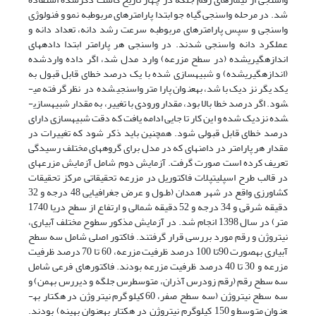
شد. در مرحله واسنجی گیاه جو ابتدا پارامترهای مربوط­به نمو و فنولوژی
واسنجی و سپس پارامترهای مربوط­به سرعت رشد دانه، تعداد دانه و
عملکرد دانه واسنجی شدند. در واسنجی هر پارامتر ابتدا داده­های
اندازه­گیری­شده (در سطح مزرعه) وارد مدل شد، اگر داده وارد­شده
(اندازه­گیری­شده) و شبیه­سازی شده با یک درصد خطای قابل قبول به
یکدیگر نزدیک باشد، به­عنوان پارامتر واسنجی­شده در نظر گرفته می­
شود. اگر درصد خطا بالا بود، مقدار ورودی با تغییر، به مقدار شبیه­سازی­
شده نزدیک شده و این کار تا جایی ادامه یافت که دقت شبیه­سازی دارای
درصد خطای قابل قبولی شود. همچنین باید ذکر شود که تغییرات در
مقدار هر پارامتر در دامنه­ای که در مدل برای گروه­های مختلف رسیدگی
تعریف کرده است صورت گرفت. آزمایش دوم شامل آزمایش مزرعه­ای
در قالب طرح اسپلیت­پلات فاکتوریل در مزرعه تحقیقاتی مرکز تحقیقات
کشاورزی واقع در شهر همدان (طـول و عرض جغرافیایی 48 درجه و 32
دقیقه شرقی و 34 درجه و 52 دقیقه شمالی و ارتفاع از سطح دریا 1740
متر) در سال 1398 انجام شد. در آزمایش مذکور سطوح مختلف آبیاری،
نیتروژن و رقم مورد بررسی قرار گرفتند. فاکتور اصلی شامل سه سطح
آبیاری به­صورت 90تا 100 درصد ظرفیت مزرعه، 60 تا 70 درصد ظرفیت
مزرعه و 30 تا 40 درصد ظرفیت مزرعه بودند. فاکتورهای فرعی شامل
سه سطح رقم (رقم زودرس آذران، متوسط­رس جلگه و دیررس بهمن) و
سه سطح نیتروژن (سه سطح صفر، 60 کیلوگرم نیتروژن در هکتار به­
عنوان متوسط و 150 کیلوگرم نیتروژن در هکتار به­عنوان بهینه) بودند.