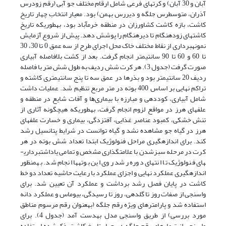
آبان و 30 آبان) و کرت­های فرعی شامل ارقام مختلف جو آبی (رقم زودرس
آذران، متوسط­رس جلگه و دیررس بهمن) بود. معیار انتخاب چهار تاریخ
کاشت، بازه کاشت کشاورزان در منطقه خرم­آباد بود، به­طوری­که تاریخ
کاشت­های زودهنگام تا دیرهنگام را پوشش دهد. پیش از شروع آزمایش
نمونه­برداری از نقاط مختلف خاک محل اجرای طرح از سه عمق 0 تا 30، 30
تا 60 و 60 تا 90 سانتی­متر انجام گرفت. بعد از کشت بلافاصله آبیاری
صورت گرفت (جدول 3). هر کرت شش ردیف به طول شش متر با فاصله
ردیف 20 سانتی­متر بود و بذرها در عمق سه تا پنج سانتیمتری کاشته و
تراکم نهایی بر اساس 400 بوته در متر مربع تنظیم شد. ﻋﻤﻠﯿﺎت داﺷﺖ
ﺷﺎﻣﻞ آبیاری، کوددهی و ﻣﺒﺎرزه ﺑﺎ ﺑﯿﻤﺎریﻫﺎ و آﻓﺎت ﺷﺎﯾﻊ در منطقه و
علف­های هرز در ﻣﻮاﻗﻊ ﻟﺰوم اﻧﺠﺎم گرفت، به­طوری­که هیچ­گونه آثاری از
تنش خشکی، کمبود عناصر غذایی، آفت­زدگی، بیماری و خسارت علف­های
هرز در گیاه جو مشاهده نشد و گیاه توانست در شرایط پتانسیل رشد
کند. برای اندازه­گیری مراحل فنولوژیک ابتدا تعداد شش بوته در هر
کرت در مرحله سبز­شدن با علامت­گذاری مشخص و تمامی یاداشت­برداری­
های فنولوژیک تا انتهای دوره رشد روی این بوته­ها انجام شد. به­منظور
اندازه­گیری عملکرد نهایی و اجزای عملکرد با رعایت حاشیه تعداد دو خط
کاشت در پایان فصل رشد برداشت و عملکرد آن تعیین شد. برای
واسنجی از صفات روز تا گلدهی، روز تا رسیدگی، بیوماس و عملکرد دانه
استفاده شد و پارامترهای ویژه رقم جلگه (به­عنوان رقم مرسوم مناطق
مورد بررسی) از طریق واسنجی مدل به­دست آمد (جدول 4). برای
واسنجی از تیمارهای رقم جلگه در چهار تاریخ کاشت ذکر­شده استفاده