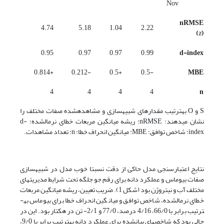
Nov
nRMSE
4.74
5.18
1.04
2.22
(%)
0.95
0.97
0.97
0.99
d-index
+0.814
-0.212
+0.5
-0.5
MBE
4
4
4
4
n
S و O به­ترتیب مقدارهای شبیه­سازی و مشاهده­شده صفات مختلف را
نشان می­دهند؛ nRMSE: ریشه میانگین مربعات خطای نرمال­شده؛ d-
index: شاخص توافق؛ MBE: میانگین انحراف خطا؛ n: تعداد مشاهدات.
نتایج اعتبارسنجی مدل حاکی از دقت نسبتا خوب مدل در شبیه­سازی
صفات بیوماس و عملکرد دانه برای رقم جو جلگه تحت شرایط مدیریت­های
مختلف آب و نیتروژن بود (شکل 1). ضریب تعیین، ریشه میانگین مربعات
خطای نرمال­شده، شاخص توافق و میانگین انحراف خطا برای بیوماس به­
ترتیب برابر با 66/0، 4/16 درصد، 77/0 و 2/1- تن در هکتار بود. این در
حالی بود که شاخص­های بیان­شده برای عملکرد دانه به­ترتیب برابر با 9/0،