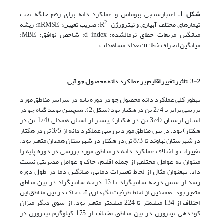
شکل 1
.
اعتبارسنجی بیوماس و عملکرد دانه برای رقم جلگه تحت
2
تیمارهای مختلف آبیاری و نیترورژن. R
: ضریب تعیین؛ nRMSE: ریشه
میانگین مربعات خطای نرمال­شده؛ d-index: شاخص توافق؛ MBE:
میانگین انحراف خطا؛ n: تعداد مشاهدات.
3-2. تاثیر تغییر اقلیم بر عملکرد دانه محصول جو آبی
به­طور کلی عملکرد دانه محصول جو در دوره پایه در سراسر مناطق مورد
بررسی برابر با 2/4 تن در هکتار بود (شکل 2). همچنین تولید گیاه جو در
استان لرستان (3/4 تن در هکتار) بیشتر از استان همدان (1/4 تن در
هکتار) بود. در بین مناطق مورد بررسی عملکرد دانه از 3/5 تن در هکتار
در شهرستان نهاوند تا 8/3 تن در هکتار در شهرستان همدان متغیر بود.
تغییرات و اختلاف عملکرد دانه در مناطق مورد بررسی در دوره پایه را
می­توان به عوامل مختلفی از جمله اقلیم، خاک و عوامل مدیریتی نسبت
داد. به­عنوان مثال از لحاظ تغییرات دمایی، میانگین دما در طول دوره
رشد از شش درجه سانتی­گراد تا 13 درجه سانتی­گراد در بین مناطق
متغیر بود. همچنین از لحاظ ظرفیت نگهداری آب خاک در بین مناطق این
اختلاف از 134 میلی­متر تا 224 میلی­متر متغیر بود. از سوی دیگر میزان
کوددهی نیتروژن در بین مناطق مختلف از 175 کیلوگرم نیتروژن در