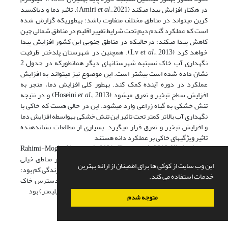
در هکتار افزایش پیدا می­کند (Amiri
et al.,
2021). تاثیر دما و دی­اکسید
کربن می­تواند در مناطق مختلف متفاوت باشد؛ به­طوری­که گزارش شده
است که عملکرد گندم دیم تحت شرایط تغییر اقلیم در مناطق شمالی چین
کاهش پیدا می­کند؛ در­حالی­که در مناطق جنوبی این کشور افزایش پیدا
خواهد کرد (Lv
et al.,
2013). همچنین در شهرستان پلدختر ظرفیت
نگهداری آب خاک نسبت­به شهرستان­های دیگر همان­طور­که در جدول 2
نشان داده شده است بیشتر است. این موضوع نیز می­تواند به افزایش
عملکرد در دوره آینده کمک کند. به­طور کلی افزایش دما، منجر به
افزایش سطح تبخیر و تعرق می­شود (Hoseini
et al.,
2013) و در نتیجه
تنش خشکی به گیاه زراعی وارد می­شود. این در حالی هست که خاکی با
نگهداری آب بالاتر کمتر تحت تاثیر این تنش خشکی به­واسطه افزایش دما
و افزایش تبخیر و تعرق قرار می­گیرد. بسیاری از مطالعات نشان­دهنده
تاثیر ویژگی­های خاکی بر عملکرد دانه هستند
et al.,
2021; Chenu
et al.,
2013; Kholov´a
et
(Rahimi-Moghaddam
al.,
2013). به­عنوان مثال در تحقیقی مشاهده شد که در مناطق خیلی
این وب سایت از کوکی ها برای اطمینان از ارائه بهترین
سرد و بارانی عملکرد دانه خیلی کمتر از مناطق معتدل با بارندگی کم بود؛
خدمات استفاده می کند.
چرا که در منطقه خیلی سرد و بارانی ظرفیت آب قابل دسترس خاک
(1/90 میلی­متر) کمتر از منطقه معتدل با بارندگی کم (111 میلی­متر) بود
متوجه شدم
et al.,
2021).
(Rahimi-Moghaddam