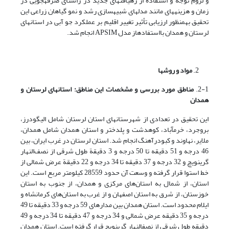
و لزوم توجه و استفاده از رهیافت­های جدید در راستای صرفه­جویی در
زمان و هزینه­های مانند مدل­های شبیه­سازی رشد و نمو گیاهان زراعی این
تحقیق به­منظور ارزیابی تأثیر تغییر اقلیم بر عملکرد جو آبی در استان­های
لرستان و همدان با­استفاده­از مدل APSIM انجام شد.
مواد و روش
ها
2-1.
مناطق مورد بررسی و مشخصات این مناطق: استان­های لرستان و
همدان
این تحقیق در تعدادی از شهرستان­های استان لرستان شامل الیگودرز،
بروجرد، خرم­آباد، کوهدشت و پلدختر و استان همدان شامل همدان،
ملایر، نهاوند و کبودرآهنگ انجام شد. استان لرستان در غرب ایران، بین
46 درجه و 51 دقیقه تا 50 درجه و 3 دقیقة طول شرقی از نصف‌النهار
گرینویچ و 32 درجه و 37 دقیقه تا 34 درجه و 22 دقیقة عرض شمالی از
خط استوا قرار گرفته و وسعت آن حدود 28559 کیلومتر مربع است. این
استان،‌ از شمال به استان‌های مرکزی و همدان، از جنوب به استان
خوزستان، از شرق به استان اصفهان و از غرب به استان‌های کرمانشاه و
ایلام محدود است. استان همدان بین مدارهای 59 درجه و 33 دقیقه تا 49
درجه و 35 دقیقه عرض شمالی و 34 درجه و 47 دقیقه تا 34 درجه و 49
دقیقه طول شرقی از نصف­النهار گرینویچ قرار گرفته است. استان همدان