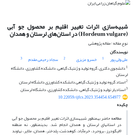
شبیه‌سازی اثرات تغییر اقلیم بر محصول جو آبی
(Hordeum vulgare) در استان‌های لرستان و همدان
نوع مقاله : مقاله پژوهشی
نویسندگان
3
2
1
علی ولی پور
خسرو عزیزی
سجاد رحیمی مقدم
1
دانشجوی دکتری، گروه تولید و ژنتیک گیاهی، دانشکده کشاورزی، دانشگاه
لرستان
2
استاد گروه تولید و ژنتیک گیاهی دانشکده کشاورزی دانشگاه لرستان
3
استادیار تولید و ژنتیک گیاهی، دانشکده کشاورزی، دانشگاه لرستان
10.22059/ijfcs.2023.354454.654977
چکیده
مطالعه حاضر به­منظور شبیه­سازی اثرات تغییر اقلیم بر محصول جو آبی
در استان­های لرستان و همدان انجام شد. بدین­منظور، نه منطقه
(الیگودرز، بروجرد، خرم­آباد، کوهدشت، پل­دختر، همدان، ملایر، نهاوند