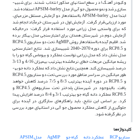
و کبودرآهنگ) در سطح استان­های مذکور انتخاب شدند. برای شبیه­
سازی رشد و نمو محصول جو آبی از مدل APSIM-barley استفاده شد.
ابتدا مدل APSIM-barley با­استفاده­از دو آزمایش مستقل مزرعه­ای،
مورد ارزیابی قرار گرفت. آزمایش اول در شهرستان خرم­آباد انجام شد
که برای واسنجی مدل زراعی مورد استفاده قرار گرفت؛ در­حالی­که
آزمایش دوم در شهرستان همدان برای اعتبارسنجی مدل به­کار برده
شد. اقلیم آینده با­استفاده­از روش AgMIP تحت دو سناریوی RCP4.5
و RCP8.5 برای دوره 2070-2040 شبیه­سازی شد. نتایج اعتبارسنجی
مدل نشان داد که مدل زراعی توانست عملکرد و بیوماس گیاه جو را با
ریشه میانگین مربعات خطای نرمال­شده به­ترتیب به­میزان 4/16 و 3/13
درصد شبیه­سازی کند. همچنین نتایج نشان داد که عملکرد دانه جو به­
طور میانگین در سراسر مناطق مورد بررسی تحت دو سناریوی RCP4.5
و RCP8.5 در دوره آینده به­ترتیب 8/3 و 7/5 درصد کاهش خواهد
یافت. با­این­وجود در شهرستان پلدختر تحت سناریوهای RCP4.5 و
RCP8.5 عملکرد دانه گیاه جو به­ترتیب 3/1 و 8/4 درصد افزایش پیدا
کرد. بر اساس این نتایج، باید راهکارهای سازگاری در آینده برای
جلوگیری از کاهش عملکرد محصول جو آبی در استان­های مورد بررسی
در نظر گرفته شود.
کلیدواژه‌ها
سناریو RCP
عملکرد دانه
گیاه جو
AgMIP
مدل APSIM