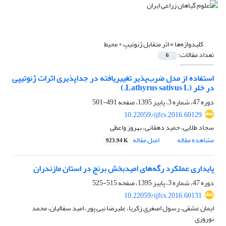
کلیدواژه‌ها =
اثر متقابل ژنوتیپ × محیط
تعداد مقالات:
6
استفاده از مدل ضرب‌پذیر تغییریافته در جدا‏پذیری اثرات ژنوتیپی
در خلر (Lathyrus sativus L.)
دوره 47، شماره 3، پاییز 1395، صفحه
491-501
10.22059/ijfcs.2016.60129
سجاد طلایی، حمید دهقانی، بهروز واعظی
مشاهده مقاله
اصل مقاله
923.94 K
پایداری عملکرد رگه‌های امیدبخش برنج در استان مازندران
دوره 47، شماره 3، پاییز 1395، صفحه
515-525
10.22059/ijfcs.2016.60131
ایمان عشقی، رسول اصغری زکریا، علیرضا نبی پور، امید سفالیان، محمد
نوروزی