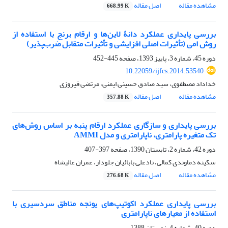
مشاهده مقاله
اصل مقاله
668.99 K
بررسی پایداری عملکرد دانۀ لاین‌ها و ارقام برنج با استفاده از
روش امی (تأثیرات اصلی افزایشی و تأثیرات متقابل ضرب‌پذیر)
دوره 45، شماره 3، پاییز 1393، صفحه
445-452
10.22059/ijfcs.2014.53540
خداداد مصطفوی، سید صادق حسینی ایمنی، مرتضی فیروزی
مشاهده مقاله
اصل مقاله
357.88 K
بررسی پایداری و سازگاری عملکرد ارقام پنبه بر اساس روش‌های
تک متغیره پارامتری، ناپارامتری و مدل AMMI
دوره 42، شماره 2، تابستان 1390، صفحه
397-407
سکینه دماوندی کمالی، نادعلی بابائیان جلودار، عمران عالیشاه
مشاهده مقاله
اصل مقاله
276.68 K
بررسی پایداری عملکرد اکوتیپ‌های یونجه مناطق سردسیری با
استفاده از معیارهای ناپارامتری
دوره 40، شماره 4، زمستان 1388