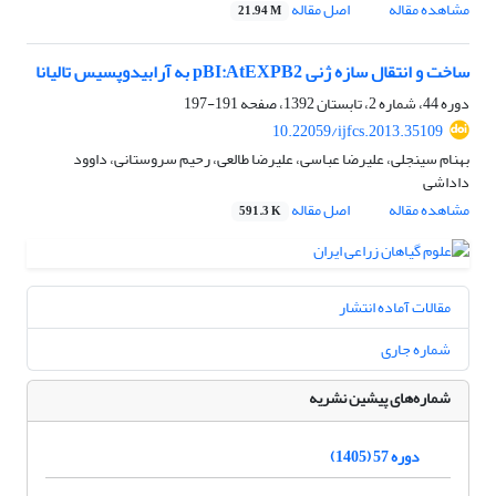
مشاهده مقاله
اصل مقاله
21.94 M
ساخت و انتقال سازه ژنی pBI:AtEXPB2 به آرابیدوپسیس تالیانا
دوره 44، شماره 2، تابستان 1392، صفحه
191-197
10.22059/ijfcs.2013.35109
بهنام سینجلی، علیرضا عباسی، علیرضا طالعی، رحیم سروستانی، داوود
داداشی
مشاهده مقاله
اصل مقاله
591.3 K
مقالات آماده انتشار
شماره جاری
شماره‌های پیشین نشریه
دوره 57 (1405)