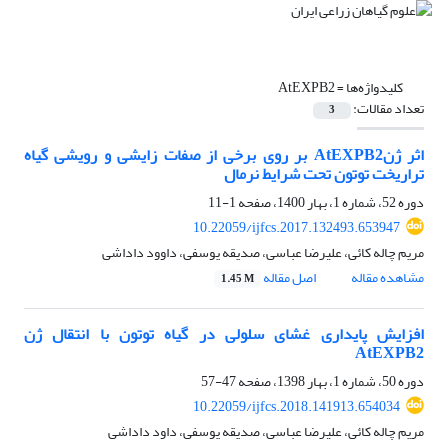
کلیدواژه‌ها =
AtEXPB2
تعداد مقالات:
3
اثر ژنAtEXPB2 بر روی برخی از صفات زایشی و رویشی گیاه
تراریخت توتون تحت شرایط نرمال
دوره 52، شماره 1، بهار 1400، صفحه
1-11
10.22059/ijfcs.2017.132493.653947
مریم چاله کائی، علیرضا عباسی، صدیقه یوسفی، داوود داداشی
مشاهده مقاله
اصل مقاله
1.45 M
افزایش پایداری غشای سلولی در گیاه توتون با انتقال ژن
AtEXPB2
دوره 50، شماره 1، بهار 1398، صفحه
47-57
10.22059/ijfcs.2018.141913.654034
مریم چاله کائی، علیرضا عباسی، صدیقه یوسفی، داود داداشی