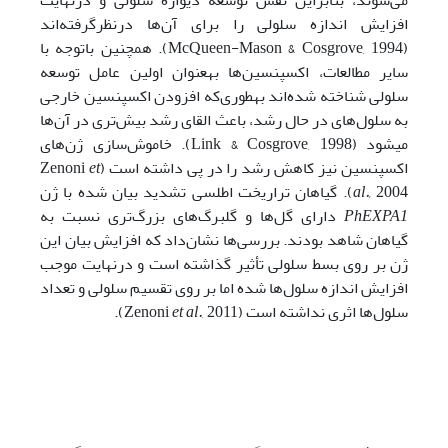
می‌شوند، بنابراین نقش توسعه دیواره سلولی و درنهایت
افزایش اندازه سلولی را برای آن‌ها در‌‌نظر‌گرفته‌اند
(McQueen-Mason & Cosgrove, 1994). همچنین باتوجه با
سایر مطالعات، اکسپنسین‌ها به­عنوان اولین عامل توسعه
سلولی شناخته شده‌­اند به­طوری‌که افزودن اکسپنسین خارجی
به سلول‌های در حال رشد، باعث القای رشد بیش‌تری در آن‌ها
می­شود (Link & Cosgrove, 1998). خاموش‌سازی ژن‌های
اکسپنسین نیز کاهش رشد را در پی داشته است (Zenoni
et
2004). گیاهان تراریخت اطلسی تشدید بیان شده با ژن
al.,
PhEXPA1
دارای گل‌ها و گلبرگ‌های بزرگ‌تری نسبت به
گیاهان شاهد بودند. بررسی‌ها نشان­‌داد که افزایش بیان این
ژن بر روی بسط سلولی تأثیر گذاشته است و درنهایت موجب
افزایش اندازه سلول‌ها شده اما بر روی تقسیم سلولی و تعداد
سلول‌ها اثری نداشته است (Zenoni
, 2011).
et al.