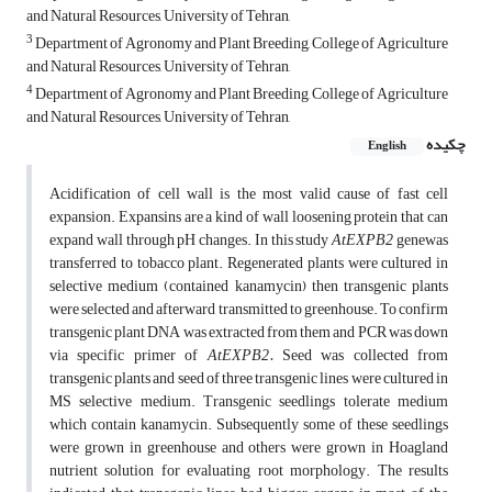
and Natural Resources, University of Tehran,
3
Department of Agronomy and Plant Breeding, College of Agriculture
and Natural Resources, University of Tehran,
4
Department of Agronomy and Plant Breeding, College of Agriculture
and Natural Resources, University of Tehran,
چکیده
English
Acidification of cell wall is the most valid cause of fast cell
expansion. Expansins are a kind of wall loosening protein that can
expand wall through pH changes. In this study
AtEXPB2
genewas
transferred to tobacco plant. Regenerated plants were cultured in
selective medium (contained kanamycin) then transgenic plants
were selected and afterward transmitted to greenhouse. To confirm
transgenic plant DNA was extracted from them and PCR was down
via specific primer of
AtEXPB2.
Seed was collected from
transgenic plants and seed of three transgenic lines were cultured in
MS selective medium. Transgenic seedlings tolerate medium
which contain kanamycin. Subsequently some of these seedlings
were grown in greenhouse and others were grown in Hoagland
nutrient solution for evaluating root morphology. The results