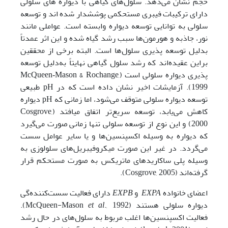
حجم نشان­ می‌دهد. سلول‌های گیاهی با دیواره­ های سلولی
دارای ترکیبات فیبری مستحکمی پوشش­دار شده ­اند و توسعه
سلولی به توانایی توسعه دیواره وابسته است. عواملی مانند
نور، جاذبه و هورمون‌ها سبب رشد گیاه شده و این اثر عمدتاً
بدلیل توسعه پذیری سلول‌‌ها است. البته برخی از محققین
براین عقیده‌اند که رشد سلول گیاهی نهایتاً به‌دلیل توسعه
پذیری دیواره سلولی است (McQueen‐Mason & Rochange,
1999). آزمایشات اخیر نشان داده است که در pH طبیعی
توسعه دیواره سلولی متوقف می‌شود، اما زمانی که pH دیواره
کاهش می‌یابد، توسعه سریع‌تر اتفاق می­افتد (Cosgrove,
2000) و این نوع از توسعه سلولی تنها زمانی صورت می‌گیرد
که دیواره به وسیله اکسپنسین‌ها و یا سایر عوامل سست‌
می‌گردد. در غیر این صورت میکروفیبریل‌های سلولوزی به
وسیله پلی­ ساکاریدهای ماتریکس به­ صورت مستحکم قرار
گرفته‌اند (Cosgrove, 2005).
اعضای خانواده
EXPA
و
EXPB
دارای فعالیت سست‌کننده‌گی
دیواره سلولی هستند (McQueen-Mason
et al
., 1992).
فعالیت اکسپنسین‌ها اغلب مربوط به سلول‌های در حال رشد