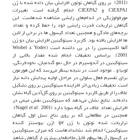
(2011) بر روی گیاهان توتون افزایش بیان داده شده با ژن
ClEXPA1
و
ClEXPA2
انجام گرفته است، تغییرات
مورفولوژیکی در اندام‌های زایشی مشاهده شده­است. این
گیاهان تراریخت قدرت زایشی خود را حفظ کرده و تعداد
برچه‌های مادگی و همچنین تعداد کپسول ها در برخی از لاین
ها افزایش یافته بود. کاربرد سیتوکینین افزایش بیان دو ژن
آلفا اکسپنسین را در پی داشته است (Wrobel & Yoder,
2001). براساس تحقیقات انجام شده مقدار بالایی از
سیتوکینین در آندوسپرم در حال نمو گندمیان، نخودفرنگی،
لوبیا و­... موجود است. در نتیجه به­نظر می‌رسد که این هورمون
برای تقسیم فعال سلولی در مراحل اولیه پیدایش دانه نیاز
است. تحقیقات زیادی اثر افزاینده سیتوکینین بر روی تشکیل
غلاف را از طریق کاربرد سیتوکینین بر روی گل‌آذین گیاه نشان
داده‌اند. نتایج نشان می‌دهد که سیتوکینین نقش مهمی در
افزایش تعداد غلاف در گیاه سویا دارد (Nagel
et al
., 2001).
همچنین در مطالعاتی که بر روی نتاج نسل اول گیاهان
تراریخت شده توتون با ژن
ipt
(ژن بیوسنتز کننده
سیتوکینین) انجام شد نشان­داده­است که میزان سیتوکینین
در کپسول آن‌ها به­طور قابل ملاحظه‌ای بیش‌تر از گیاهان شاهد