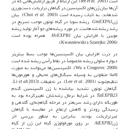
است (lee
et al
., 2001). این ارتباط از طریق آزمایش‌هایی که در
آن‌ها بیان ژن‌های اکسپنسین در گیاهان تراریخت دست‌ورزی
شده­اند، به اثبات رسیده است (Choi
et al
., 2003). بیان
ژن
GmEXPA1
ریشه سویا در گیاه توتون موجب تسریع در
رشد ریشه شده­است. در مورد ریشه‌های جو آغاز تولید ریشه
مویین با افزایش بیان
HvEXPB1
همراه بوده است
(Kwasniewski & Szarejko, 2006).
در ذرت افزایش بیان اکسپنسین‌ها موجب بسط بیش‌تر
دیواره سلولی ریشه مخصوصاً در نقاط رأسی ریشه شده است
(Wu & Cosgrove, 2000). اکسپنسین‌ها می‌توانند به ­صورت
کاملا متفاوتی به ­وسیله سیگنال‌های محیطی و هورمون‌ها
تنظیم‌شوند (Lee
., 2001). در تحقیقات (2013)Li
et al
et al.
,
گیاهان توتون تشدید بیان­شده با ژن اکسپنسین گندم
TaEXPB23
در شرایط نرمال رشدشان تغییرکرده بود به
طوریکه دارای رشد سریع­تر در مرحله گیاهچه‌‌ای، گلدهی و
رسیدگی زودتر و کاهش ارتفاع در مقایسه با گیاهان
غیرتراریخت بودند. بنابراین به­ منظور بررسی اثر
ژن
AtEXPB2
بر روی مورفولوژی گیاه این ژن از گیاه