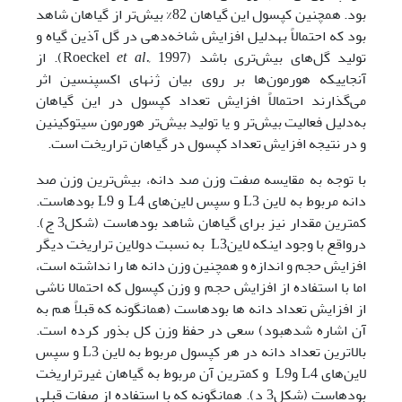
بود. همچنین کپسول این گیاهان 82‌% بیش‌تر از گیاهان شاهد
بود که احتمالاً به­دلیل افزایش شاخه‌دهی در گل آذین گیاه و
تولید گل‌های بیش‌تری باشد (Roeckel
et al.,
1997). از
آنجاییکه هورمون‌ها بر روی بیان ژن­های اکسپنسین اثر
می‌گذارند ­احتمالاً افزایش تعداد کپسول در این گیاهان
به‌دلیل فعالیت بیش‌تر و یا تولید بیش‌تر هورمون سیتوکینین
و در نتیجه افزایش تعداد کپسول در گیاهان تراریخت است.
با توجه به مقایسه صفت وزن صد دانه، بیش‌ترین وزن صد
دانه مربوط به لاین L3 و سپس لاین‌های L4 و L9 بوده­است.
کم­ترین مقدار نیز برای گیاهان شاهد بوده­است (شکل3 ج).
درواقع با وجود اینکه لاینL3 ‌ به نسبت دولاین تراریخت دیگر
افزایش حجم و اندازه و همچنین وزن دانه ها را نداشته است،
اما با استفاده از افزایش حجم و وزن کپسول که احتمالا ناشی
از افزایش تعداد دانه ها بوده­است (همانگونه که قبلاً هم به
آن اشاره شده­بود) سعی در حفظ وزن کل بذور کرده است.
بالاترین تعداد دانه در هر کپسول مربوط به لاین L3 و سپس
لاین‌های L4 وL9 ‌ و کم­ترین آن مربوط به گیاهان غیرتراریخت
بوده­است (شکل3 د). همانگونه که با استفاده از صفات قبلی