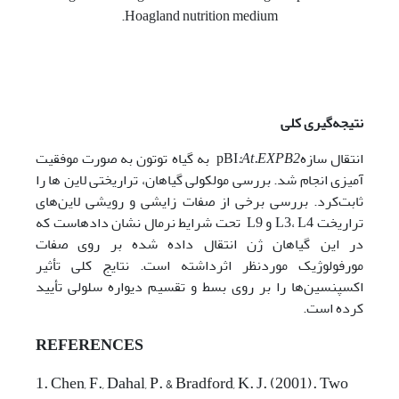
Hoagland nutrition medium.
نتیجه‌گیری کلی
انتقال سازهpBI
:At.EXPB2
به گیاه توتون به صورت موفقیت
آمیزی انجام شد. بررسی مولکولی گیاهان، تراریختی لاین ها را
ثابت‌کرد. بررسی‌ برخی از صفات زایشی و رویشی لاین‌های
تراریخت L3، L4 و L9 تحت شرایط نرمال نشان داده­است که
در این گیاهان ژن انتقال داده شده بر روی صفات
مورفولوژیک موردنظر اثرداشته است. نتایج کلی تأثیر
اکسپنسین‌ها را بر روی بسط و تقسیم دیواره سلولی تأیید
کرده است.
REFERENCES
1. Chen, F., Dahal, P. & Bradford, K. J. (2001). Two