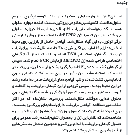
چکیده
اسیدی‌شدن دیواره‌سلولی معتبرترین علت توسعه‌پذیری سریع
سلول‌ها است. اکسپنسین‌ها نوعی پروتئین سست کننده دیواره سلولی
هستند
که به‌واسطه تغییرات
pH
، قادربه انبساط دیواره سلولی
می‌باشند.
در این تحقیق ژن
AtEXPB2
با استفاده از روش تراریختی
برگی توتون، به این گیاه منتقل‌شد. گیاهان حاصل از باززایی روی محیط
انتخابی (دارای کانامایسین) گزینش‌ و به گلخانه منتقل‌شدند. برای اثبات
تراریختی گیاهان، استخراج
DNA
انجام و با استفاده از آغازگرهای
اختصاصی طراحی ‌شده ژن
AtEXPB2
آزمایش
PCR
انجام شد. سپس
از گیاهان کشت‌شده در گلخانه بذرگیری شد و از سه لاین تراریخت در
ادامه کار استفاده‌شد. این بذور در روی محیط کشت انتخابی حاوی
کانامایسین کشت‌شدند و تنها گیاهچه‌های تراریخت قادر به ادامه رشد
در این محیط بودند. سپس گروهی از این گیاهان تراریخت به گلخانه و
گروهی به‌منظور بررسی صفات مورفولوژیکی ریشه به گلدان‌های حاوی
محلول غذایی هوگلند منقل‌شدند. بررسی‌ها نشان‌داد که در اکثر
صفات موردمطالعه، گیاهان تراریخت دارای اندام‌های بزرگ‌تری هستند.
برای نمونه افزایش تعداد کپسول، وزن‌کل بذرها، وزن‌تر ریشه و غیره
مشاهده‌شد که نقش این ژن را به‌عنوان تنظیم‌کننده رشد عمومی برای
حصول گیاهان تراریخت با اندام بزرگ‌تر و همچنین متحمل به تنش‌هایی
از قبیل شوری و خشکی پیشنهاد می‌‌کند