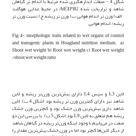
شکل 4 - صفات اندازه­گیری شده مرتبط با اندام تر گیاهان
شاهد و تراریخت شده
AtEXPB2
در محیط غذایی هوگلند
الف) وزن تر اندام هوایی ب) وزن تر ریشه ج) نسبت وزن تر
ریشه/ اندام هوایی
Fig 4- morphologic traits related to wet organs of control
and transgenic plants in Hoagland nutrition medium. a)
Shoot wet weight b) Root wet weight c) Root wet weight
/shoot wet weight ratio
لاین L3 و سپس L4 دارای بیش‌ترین وزن‌تر ریشه و لاین
شاهد نیز دارای کم­ترین وزن تر ریشه بود (شکل 4 ب). لاین
شاهد داری بیش‌ترین وزن خشک بود و کم‌ترین وزن خشک
ریشه هم متعلق به لاین L9 بود (شکل 5 ب). با بررسی این دو
صفت در می‌یابیم با وجود اینکه وزن‌تر ریشه در گیاهان شاهد
از دیگر لاین‌ها کم‌تر بود اما در وزن خشک بیش‌ترین مقدار را