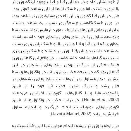
از خود نشان داد و در دو لاین L3‌ و L4 باوجود اینکه وزن تر
بالاتری داشتند، اما وزن خشک‌ آن‌ها از لاین شاهد کم‌تر بود.
حتی در لاین L9 که وزن‌تر آن تاحدی مشابه وزن تر شاهد بود،
در وزن خشک‌کاهش چشم‌گیری نسبت به شاهد داشت.
بنابراین تمامی لاین‌های تراریخت مورد آزمایش توانستند بسط
و توسعه سلولی را در سلول‌های ریشه‌ای خود داشته باشند
به‌طوری که لاین L3‌ و L4‌ وزن تر بالا و خشک پایین‌تری نسبت
به شاهد داشتند و لاینL9 وزن تر مشابه و خشک پایین‌تری
نسبت به گیاهان شاهد داشته‌است. در واقع این کاهش وزن
خشک حاکی از بزرگ‌تر بودن سلول‌های ریشه‌ای در این
گیاهان بود که در نتیجه جذب بیش‌تر آب در واکئول‌ها و بسط
بیش‌تر دیواره­سلولی در آن‌ها است. سلول‌های ریشه‌های در
حال رشد و بزرگ ‌شدن، جذب آب خود را از طریق
پلاسمودسماتا و یا کانال‌های آکوپورین افزایش می‌دهند
(Hukin
et al.
, 2002). در نهایت جذب در واکئول‌ها از طریق
آکوپورین‌های تونوپلاست انجام می‌گیرد و اندازه سلول
افزایش می‌یابد (Javot & Maurel, 2002).
در رابطه با وزن تر ریشه/ اندام هوایی تنها لاین L9 نسبت به