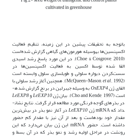
Fig 2- seed weight of transgenic and control plants
cultivated in greenhouse
باتوجه به تحقیقات پیشین در این زمینه، تنظیم فعالیت
اکسپنسین‌ها به­وسیله هورمون‌های گیاهی گزارش شده‌است
(Choe & Cosgrove, 2010). در این مورد پاسخ رشد اسیدی
القا شده توسط اکسین به فعالیت اکسپنسین‌ها در
سست‌کردن دیواره سلولی و طویل­سازی سلول وابسته است
(McQueen-Mason,
et al
., 1992). همچنین آغاز رشد سلولی با
القای ژن
OsEXP4
به وسیله جیبرلین در برنج گزارش شده­
است (Cho and Kende, 1997). بیان ژن
LeEXP10
و
LeEXP8
در بذرهای گوجه فرنگی مورد مطالعه قرار گرفت. نتایج نشان­
داد که mRNA ژن
LeEXP10
در آغاز نمو بذر در بیش‌ترین
مقدار خود بوده­است و بعد از آن نیز با مقدار کم حضور
داشته است. حضور mRNA این ژن بیان می‌دارد که این
رونشت در مراحل اولیه رشد و نمو بذر که در آن بسط و