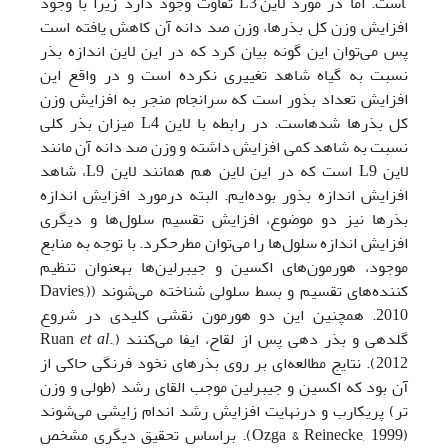
است. اما در مورد لاین L3 تفاوت وجود دارد زیرا با وجود
افزایش وزن کل بذر‌ها، وزن صد دانه آن کاهش یافته است
پس می‌توان این گونه بیان کرد که در این لاین اندازه بذر
نسبت به گیاه شاهد تغییری نکرده است و در واقع این
افزایش تعداد بذور است که سرانجام منجر به افزایش وزن
کل بذرها شده­است. در رابطه با لاین L4 میزان بذر کلی
نسبت به شاهد کمی افزایش داشته و وزن صد دانه آن مانند
لاین L9 است که در این لاین هم همانند لاین L9، شاهد
افزایش اندازه بذور بوده‌ایم. البته درمورد افزایش اندازه
بذرها نیز دو موضوع، افزایش تقسیم سلول‌ها و دیگری
افزایش اندازه سلول‌ها را می‌توان مطرح­کرد. با توجه به منابع
موجود، هورمون‌های اکسین و جیبرلین‌ها به­عنوان تنظیم
کننده‌های تقسیم و بسط سلولی شناخته می‌شوند ((Davies,
2010. همچنین این دو هورمون نقشی کلیدی در شروع
گلدهی و بذر دهی پس از لقاح، ایفا می‌کنند (Ruan
.,
et al
2012). نتایج مطالعه‌ای بر روی بذرهای نخود فرنگی حاکی از
آن بود که اکسین و جیبرلین موجب القای رشد (طولی و وزن
تر) پریکارب و در‌نهایت افزایش رشد اندام زایشی می‌شوند
(Ozga & Reinecke, 1999). براساس تحقیق دیگری مشخص