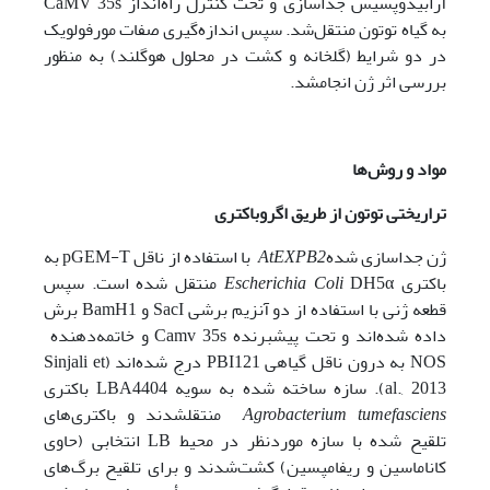
آرابیدوپسیس جداسازی ‌و تحت کنترل راه‌انداز CaMV 35s
به گیاه توتون منتقل‌شد. سپس اندازه‌گیری صفات مورفولویک
در دو شرایط (گلخانه و کشت در محلول هوگلند) به­ منظور
بررسی اثر ژن انجام­شد.
مواد و روش‌ها
تراریختی توتون از طریق اگروباکتری
ژن جداسازی شده
AtEXPB2
با استفاده از ناقل pGEM-T به
باکتری
Escherichia Coli
DH5α منتقل شده است. سپس
قطعه ژنی با استفاده از دو آنزیم برشی SacI و BamH1 برش
داده شده‌اند و تحت پیشبرنده Camv 35s و خاتمه‌دهنده
NOS‌ به درون ناقل گیاهی PBI121 درج شده­‌اند (Sinjali et
al., 2013). سازه ساخته شده به سویه LBA4404 باکتری
Agrobacterium tumefasciens
منتقل­شدند‌ و باکتری‌های
تلقیح شده با سازه موردنظر در محیط LB انتخابی (حاوی
کاناماسین و ریفامپسین) کشت‌شدند و برای تلقیح برگ‌های