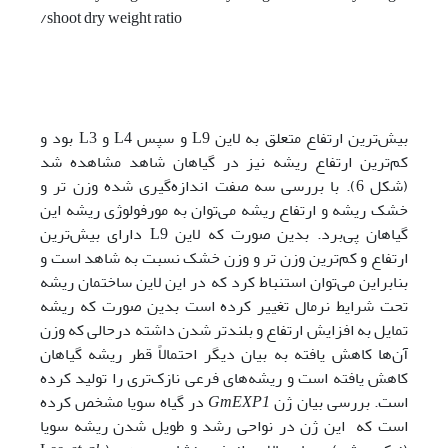
/shoot dry weight ratio
بیش‌ترین ارتفاع متعلق به لاین L9 و سپس L4 و L3‌ بود و
کم‌ترین ارتفاع ریشه نیز در گیاهان شاهد مشاهده شد
(شکل 6). با بررسی سه صفت اندازه‌گیری شده وزن تر و
خشک ریشه و ارتفاع ریشه می‌توان به مورفولوژی ریشه این
گیاهان پی‌برد. بدین صورت که لاین L9 دارای بیش‌ترین
ارتفاع و کم‌ترین وزن تر و وزن خشک نسبت به شاهد است و
بنابراین می‌توان استنباط کرد که در این لاین ساختمان ریشه
تحت شرایط نرمال تغییر کرده است بدین صورت که ریشه
تمایل به افزایش ارتفاع و بلند‌تر شدن داشته درحالی که وزن
آن‌ها کاهش یافته به بیان دیگر احتمالاً قطر ریشه‌ گیاهان
کاهش یافته است و ریشه‌های فرعی نازک‌تری را تولید کرده
است. بررسی بیان ژن
GmEXP1
در گیاه سویا مشخص کرده
است که این ژن در نواحی رشد و طویل شدن ریشه سویا