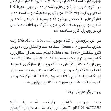
توتون مورد استفاده قرار‌گرفتند. جهت تأیید حضور سازه‌ژنی
در آگروباکتری، از کلونی‌های رشد­کرده بر روی محیط LB
انتخابی برای انجام PCR نمونه­گیری انجام شد و با استفاده از
آغازگرهای اختصاصی ‌پیشرو () و پسرو () طراحی شده بر
اساس توالی ژن هدف تکثیر صورت گرفت و قطعات متناسب
آن بر روی ژل آگارز مشاهده شد.
در این پژوهش از گیاه توتون (
Nicotiana tabacum
) رقم
تجاری سامسون (
Samsun
) استفاده شد و انتقال ژن به روش
آگرواینفکشن (Ohta
et al
., 1990) انجام شد. بعد از انتقال ژن،
گیاهچه‌های تراریخت به محیط کشت باززایی منتقل شدند.
پس از رشد کافی گیاهان به خاک و پس از سازگاری با محیط،
ابتدا به اتاقک رشد و سپس به گلخانه منتقل‌شدند. سپس از
این گیاهان استخراج DNA به روش CTAB انجام گرفت و بذر
لاین‌های تأیید شده به صورت جداگانه جمع‌آوری شد.
بررسی گیاهان تراریخت
جهت بررسی گیاهان تراریخت شده با سازه
AtEXPB2
pBI121:
آزمایشاتی انجام شد. ابتدا بذور گیاهان