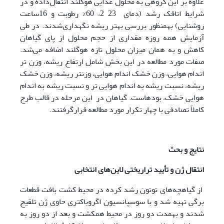
علاوه بر این گروهی به محلول غذایی هوگلند انتقال‌داده و در
شرایط اتاقک رشد (دمای 2 23، 60‌% رطوبت و 16ساعت
روشنایی) به­منظور بررسی بهتر ریشه نگهداری‌شدند. در طی
آزمایش همه روزه مقداری از حجم محلول از پای گیاهان
کاهش و به همان میزان محلول تازه هوگلند اضافه می‌شد.
صفات مورد مطالعه در این بخش شامل ارتفاع ریشه، وزن تر
اندام هوایی، وزن خشک اندام هوایی، وزن­تر ریشه، وزن خشک
ریشه، نسبت ریشه به اندام هوایی تر و نسبت ریشه به اندام
هوایی خشک، بوده­است. گیاهان در این مرحله در قالب طرح
کاملاً تصادفی با چهار تکرار مورد مطالعه قرار­گرفتند.
نتایج و بحث
انتقال ژن و تأیید تراریختی لاین‌های انتخابی
از گیاهچه‌های توتون رشد کرده در محیط کشت بافت قطعات
برگی تهیه شد و با سوسپانسیون اگروباکتری حاوی ژن تلقیح
شدند و به­مدت دو روز در محیط همکشت و بعد از دو روز به