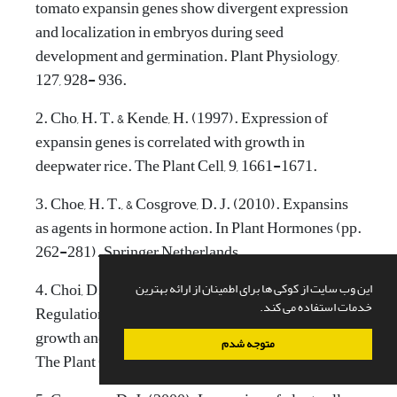
tomato expansin genes show divergent expression
and localization in embryos during seed
development and germination. Plant Physiology,
2. Cho, H. T. & Kende, H. (1997). Expression of
expansin genes is correlated with growth in
deepwater rice. The Plant Cell, 9, 1661-1671.
3. Choe, H. T., & Cosgrove, D. J. (2010). Expansins
as agents in hormone action. In Plant Hormones (pp.
4. Choi, D., Lee, Y., Cho, H. T. & Kende, H. (2003).
این وب سایت از کوکی ها برای اطمینان از ارائه بهترین
خدمات استفاده می کند.
Regulation of expansin gene expression affects
growth and development in transgenic rice plants.
متوجه شدم