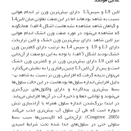
غذایی هوگلند
لاین L9‌ و سپسL3 دارای بیش‌ترین وزن تر اندام هوایی
نسبت به شاهد بوده­اند اما در این صفت تفاوتی میان لاینL4
و گیاهان شاهد مشاهده نشده­است (شکل 4 الف). همانگونه
که مشاهده می‌شود در مورد صفت وزن خشک اندام هوایی
نیز لاین شاهد دارای بیش‌ترین وزن خشک و لاین تراریخت
دارای L3 و L9 و سپس L4 به ترتیب دارای کم‌ترین وزن
خشک بودند (شکل 5 الف). با توجه به این دو صفت از آن‌جایی
که لاین L9 دارای بیش‌ترین وزن تر و کم­ترین وزن خشک
است و پس از آن لاین L3 چنین رفتاری را به نمایش می‌گذارد
می‌توان نتیجه گرفت که افزایش وزن تر نسبت به شاهد به­
دلیل افزایش اندازه سلول‌ها بوده­است در این حالت سلول‌ها
بسط بیش‌تری پیداکرده و دارای واکئول‌های بزرگ‌تری
می‌شوند و توانایی حفظ و ذخیره آب در آن‌ها افزایش می‌یابد.
در ابتدا بزرگ‌شدن اندازه سلول همراه با آزادسازی تنش
دیواره است که طی آن سلول آب بیش‌تری جذب می‌کند
(Cosgrove, 2005). ازآن‌جایی که اکپنسین‌ها سبب بسط
سلولی حتی در سلول‌های جدا شده تحت شرایط اسیدی