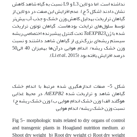
نداشته است. اما دو لاین L3 و L9 نسبت به گیاه شاهد کاهش
نشان دادند (شکل 5 ج). عدم افزایش این صفت در دو لاین از
گیاهان تراریخت به­دلیل کاهش وزن خشک و جذب آب بیش‌تر
توسط سلول‌های ترایخت بوده­است. گیاهان توتون تراریخت
شده با ژن
TaEXPB23
تحت کنترل پیشبرنده اختصاصی ریشه
سیستم ریشه‌ای بزرگ‌تری از گیاهان شاهد داشتند و نسبت
وزن خشک ریشه/ اندام هوایی درآن‌ها به­میزان 40 الی50
درصد افزایش یافته بود (Li
2015).
al.,
et
شکل 5- صفات اندازه­گیری شده مرتبط با اندام خشک
گیاهان شاهد و تراریخت شده
AtEXPB2
در محیط غذایی
هوگلند الف) وزن خشک اندام هوایی ب) وزن خشک ریشه ج)
نسبت وزن خشک ریشه/ اندام هوایی
Fig 5- morphologic traits related to dry organs of control
and transgenic plants in Hoagland nutrition medium. a)
Shoot dry weight b) Root dry weight c) Root dry weight