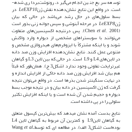
توسعه سریع جنین انجام می‌گیرد، رونوشت‌برداری شده­
است. در واقع این نتایج نشان‌دهنده نقش ژن
LeEXP10
در
بسط سلول‌های در حال رشد می‌باشد در حالی که بیان
ژن
LeEXP8
در مرحله آبنوشی و سپس جوانه زنی بذور است
(Chen
et al
., 2001). پس درنتیجه اکسپنسین‌های متفاوت
می‌توانند با سوبستراهای مشخصی از دیواره وارد واکنش
شوند و یا اینکه مشترکاً با ایزوفرم‌های هیدرولازی مشخص و
متنوعی عمل کنند. نتایج نشان‌دهنده افزایش وزن صد دانه
در لاین‌های L4 و L9 است. در حالی که بین لاین L3 و گیاهان
غیرترایخت تفاوتی وجود ندارد (شکل3 ج). همان‌طور که قبلاً
هم بیان شد افزایش وزن صد دانه حاکی از افزایش اندازه و
در نهایت سنگین­تر شدن بذرها است. در واقع می‌توان نتیجه
گرفت که ژن اکسپنسین در دانه بیان و در نتیجه موجب بسط
دیواره و حجیم شدن آن شده­ است و یا اینکه افزایش تکثیر
سلولی را در پی داشته ­است.
نتایج بدست آمده نشان می­دهد که بیش‌ترین کپسول متعلق
به گیاهان لاینL9 و کم­ترین آن مربوط به گیاهان لاین L4
بوده‌است (شکل3 الف). در مطالعه ای که توسطWang
et al.,