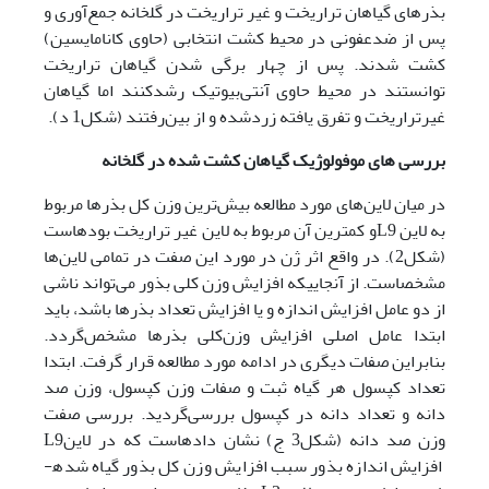
بذرهای گیاهان تراریخت و غیر تراریخت در گلخانه جمع‌آوری و
پس از ضدعفونی در محیط کشت انتخابی (حاوی کانامایسین)
کشت شدند. پس از چهار برگی شدن گیاهان تراریخت
توانستند در محیط حاوی آنتی‌بیوتیک رشدکنند اما گیاهان
غیرتراریخت و تفرق یافته زردشده و از بین‌­رفتند (شکل1 د).
بررسی ‌های موفولوژیک گیاهان کشت شده در گلخانه
در میان لاین‌های مورد مطالعه بیش‌ترین وزن کل بذرها مربوط
به لاین L9و کم­ترین آن مربوط به لاین غیر تراریخت بوده­است
(شکل2). در واقع اثر ژن در مورد این صفت در تمامی لاین‌ها
مشخص­است. از آن­جاییکه افزایش وزن کلی بذور می‌تواند ناشی
از دو عامل افزایش اندازه و یا افزایش تعداد بذرها باشد، باید
ابتدا عامل اصلی افزایش وزن‌کلی بذرها مشخص‌گردد.
بنابراین صفات دیگری در ادامه مورد مطالعه قرار گرفت. ابتدا
تعداد کپسول هر گیاه ثبت و صفات وزن کپسول، وزن صد
دانه و تعداد دانه در کپسول بررسی‌گردید. بررسی صفت
وزن صد دانه (شکل3 ج) نشان داده­است که در لاینL9
افزایش اندازه بذور سبب افزایش وزن کل بذور گیاه شده­