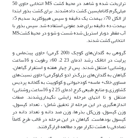
تراریخت شده و شاهد در محیط کشت MS‌ انتخابی حاوی 50
میلی‌گرم کانامایسین کشت داده‌شدند. برای کشت بذور ابتدا
از الکل 70­% به­مدت یک دقیقه و سپس هیپوکلرید سدیم 5‌%
به­مدت ده دقیقه برای ضد عفونی استفاده شد. سپس بذور با
آب مقطر دوبار استریل شده شست و شو و در محیط کشتMS
انتخابی کشت ‌شدند.
گروهی به گلدان‌های کوچک (200 گرمی) حاوی پیت‌ماس و
پرلیت در اتاقک رشد (دمای 2 23، 60‌% رطوبت و 16ساعت
روشنایی) منتقل شدند. پس از چهار هفته و استقرار گیاهان،
گیاهان به گلدان‌‌های بزرگ‌تر (دو کیلوگرمی) حاوی نسبت‌های
مساوی خاک+ ماسه+ کودحیوانی و کوکوپیت به گلخانه پردیس
کشاورزی و منابع طبیعی کرج (دمای 2 25 و 16ساعت روشنایی)
منتقل و تا انتهای مرحله زایشی نگهداری‌شدند. صفات
اندازه­گیری در این مرحله از تحقیق شامل؛ ، تعداد کپسول،
وزن‌ کپسول، وزن‌کل بذرها، وزن صد دانه و تعداد دانه در
کپسول بوده­است. گیاهان در این مرحله در قالب طرح کاملاً
تصادفی با هشت تکرار مورد مطالعه قرار‌گرفتند.