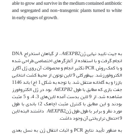
able to grow and survive in the medium contained antibiotic
and segregated and non-transgenic plants turned to white
in early stages of growth.
به­ جهت تایید نهایی ژن
AtEXPB2
،
از گیاهان استخراج DNA
انجام گرفت و با استفاده از آغازگرهای اختصاصی طراحی شده
و با کمک روش PCR تکثیر انجام و محصولات آن روی ژل آگارز
الکتروفورزشد. به­طورکلی 9 لاین توتون از محیط کشت انتخابی
باززا و به گلخانه منتقل شد. با توجه به شکل 1 (ج) باند 1146
جفت بازی که مطابق با طول
AtEXPB2
بود در ژل الکتروفورز
مشاهده شد، از 9 لاین بدست آمده لاین‌های 3، 4، و 5 مثبت
بودند و این مطابق با کنترل مثبت (چاهک 2) باندی با طول
مورد‌ نظر و برابر با طول طول ژن
AtEXPB2
داشتند البته لاین
9 احتمال تراریختی آن وجود داشت.
به­ منظور تأیید نتایج PCR و اثبات انتقال ژن به نسل بعدی