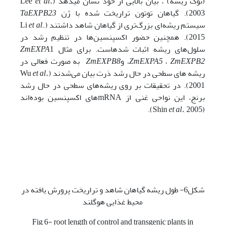
(نوک ریشه) ، بیان بالایی از خود نشان می­دهد (Lee
,
et al.
2003). گیاهان توتون تراریخت شده با ژن
TaEXPB23
سیستم ریشه‌ای بزرگ‌تری از گیاهان شاهد داشتند (Li
.,
et al
2015). همچنین حضور اکسپنسین‌ها در تنظیم رشد در
سلول‌های ریشه اثبات شده­است. برای مثال
1
ZmEXPA
ZmEXPB2
‌ ،
ZmEXPA5
،
و
ZmEXPB8
به صورت فعالی در
ریشه های سطحی در حال رشد ذرت بیان می‌‌شدند (Wu
,
et al.
2001). در تحقیقات بر روی ریشه‌های سطحی در حال رشد
برنج، این نواحی غنی از mRNA‌های اکسپنسین بوده‌اند
et al.
, 2005).
(Shin
شکل6- طول ریشه گیاهان شاهد و تراریخت پرورش یافته در
محیط غذایی هوگلند
Fig 6- root length of control and transgenic plants in