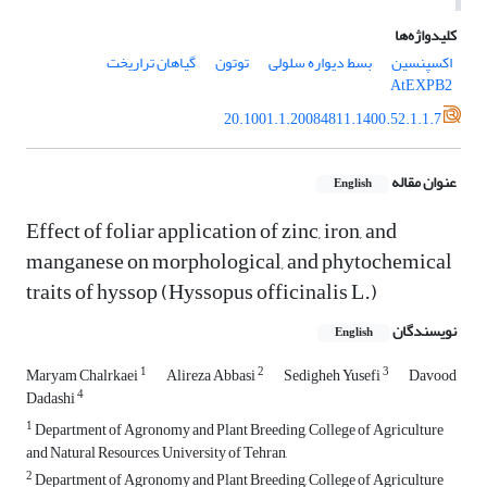
کلیدواژه‌ها
اکسپنسین
بسط دیواره سلولی
توتون
گیاهان تراریخت
AtEXPB2
20.1001.1.20084811.1400.52.1.1.7
عنوان مقاله
English
Effect of foliar application of zinc, iron, and
manganese on morphological, and phytochemical
traits of hyssop (Hyssopus officinalis L.)
نویسندگان
English
1
2
3
Maryam Chalrkaei
Alireza Abbasi
Sedigheh Yusefi
Davood
4
Dadashi
1
Department of Agronomy and Plant Breeding, College of Agriculture
and Natural Resources, University of Tehran,
2
Department of Agronomy and Plant Breeding, College of Agriculture