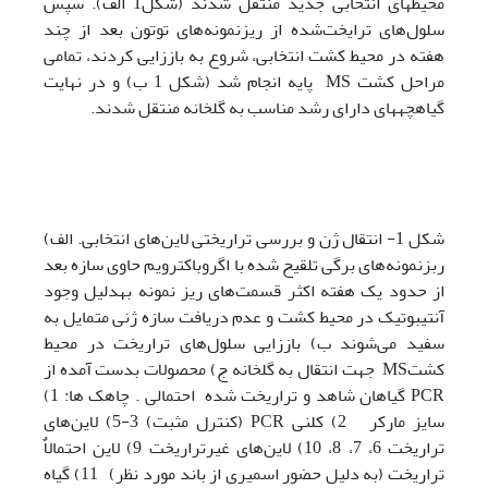
محیط­های انتخابی جدید منتقل شدند (شکل1 الف). سپس
سلول‌های ترایخت‌شده از ریزنمونه‌های توتون بعد از چند
هفته در محیط کشت انتخابی، شروع به باززایی کردند، تمامی
مراحل کشت MS پایه انجام شد (شکل 1 ب) و در نهایت
گیاهچه­های دارای رشد مناسب به گلخانه منتقل شدند.
شکل 1- انتقال ژن و بررسی تراریختی لاین‌های انتخابی. الف)
ربزنمونه‌های برگی تلقیح شده با اگروباکترویم حاوی سازه بعد
از حدود یک هفته اکثر قسمت‌های ریز نمونه به­دلیل وجود
آنتی­بوتیک در محیط کشت و عدم دریافت سازه ژنی متمایل به
سفید می‌شوند ب) باززایی سلول‌های تراریخت در محیط
کشتMS جهت انتقال به گلخانه ج) محصولات بدست آمده از
PCR گیاهان شاهد و تراریخت شده احتمالی . چاهک ها: 1)
سایز مارکر 2) کلنی PCR (کنترل مثبت) 3-5) لاین‌های
تراریخت 6، 7، 8، 10) لاین‌های غیرتراریخت 9) لاین احتمالاٌ
تراریخت (به دلیل حضور اسمیری از باند مورد نظر) 11) گیاه