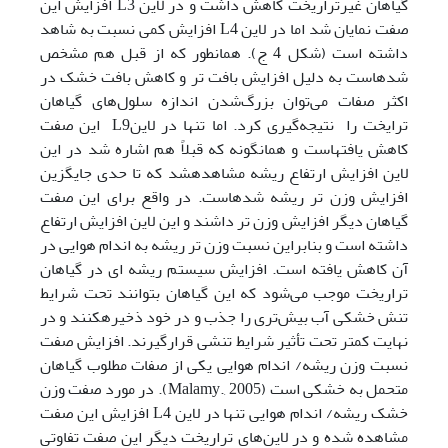
گیاهان غیرتراریخت کاهش داشت و در لاین L3‌ افزایش این
صفت نمایان شد اما در لاین L4 افزایش کمی نسبت به شاهد
داشته است (شکل 4 ج). همانطور که از قبل هم مشخص
شده­است به دلیل افزایش بافت ‌تر و کاهش بافت ‌خشک در
اکثر صفات می‌توان بزرگ‌شدن اندازه سلول‌های گیاهان
ترایخت را نتیجه‌گیری کرد. اما تنها در لاینL9 این صفت
کاهش یافته­است و همان­گونه که قبلاً هم اشاره شد در این
لاین افزایش ارتفاع ریشه مشاهده­شد که تا حدی جایگزین
افزایش وزن ‌تر‌ ریشه شده­است. در واقع برای این صفت
گیاهان دیگر افزایش وزن تر داشند و این لاین افزایش ارتفاع
داشته است و بنابراین نسبت وزن تر ریشه به اندام هوایی در
آن کاهش یافته است. افزایش سیستم ریشه ای در گیاهان
تراریخت موجب می‌شود که این گیاهان بتوانند تحت شرایط
تنش خشکی آب بیش‌تری را جذب و در خود ذخیره­کنند و در
نهایت کم­تر تحت تأثیر شرایط تنشی قرارگیرند. افزایش صفت
نسبت وزن ریشه/ اندام هوایی یکی از صفات مطلوب گیاهان
متحمل به خشکی است (Malamy., 2005). در مورد صفت وزن
خشک ریشه/ اندام هوایی تنها در لاین L4‌ افزایش این صفت
مشاهده شده و در لاین‌های تراریخت دیگر این صفت تفاوتی