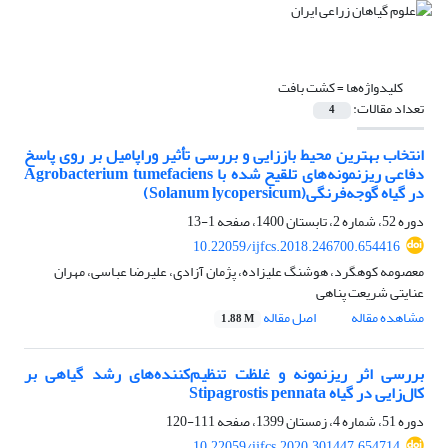
کلیدواژه‌ها =
کشت بافت
تعداد مقالات:
4
انتخاب بهترین محیط باززایی و بررسی تأثیر وراپامیل بر روی پاسخ
دفاعی ریزنمونه‌های تلقیح شده با Agrobacterium tumefaciens
در گیاه گوجه‌فرنگی(Solanum lycopersicum)
دوره 52، شماره 2، تابستان 1400، صفحه
1-13
10.22059/ijfcs.2018.246700.654416
معصومه کوهگرد، هوشنگ علیزاده، پژمان آزادی، علیرضا عباسی، مهران
عنایتی شریعت پناهی
مشاهده مقاله
اصل مقاله
1.88 M
بررسی اثر ریزنمونه‌ و غلظت تنظیم‌کننده‌های رشد گیاهی بر
کال‌زایی در گیاه Stipagrostis pennata
دوره 51، شماره 4، زمستان 1399، صفحه
111-120
10.22059/ijfcs.2020.301447.654714