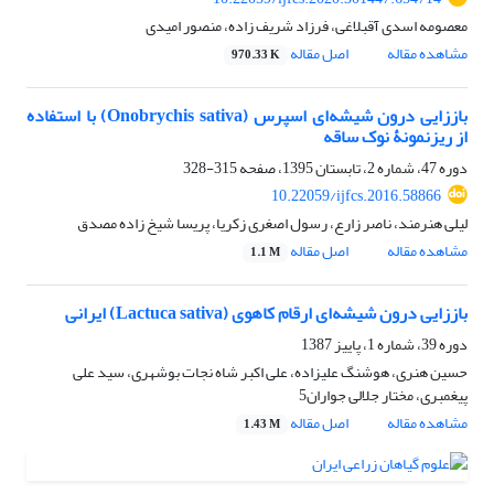
معصومه اسدی آقبلاغی، فرزاد شریف زاده، منصور امیدی
مشاهده مقاله
اصل مقاله
970.33 K
باززایی درون شیشه‌ای اسپرس (Onobrychis sativa) با استفاده
از ریزنمونۀ نوک ساقه
دوره 47، شماره 2، تابستان 1395، صفحه
315-328
10.22059/ijfcs.2016.58866
لیلی هنرمند، ناصر زارع، رسول اصغری زکریا، پریسا شیخ زاده مصدق
مشاهده مقاله
اصل مقاله
1.1 M
باززایی درون شیشه‌ای ارقام کاهوی (Lactuca sativa) ایرانی
دوره 39، شماره 1، پاییز 1387
حسین هنری، هوشنگ علیزاده، علی اکبر شاه نجات بوشهری، سید علی
پیغمبری، مختار جلالی جواران5
مشاهده مقاله
اصل مقاله
1.43 M