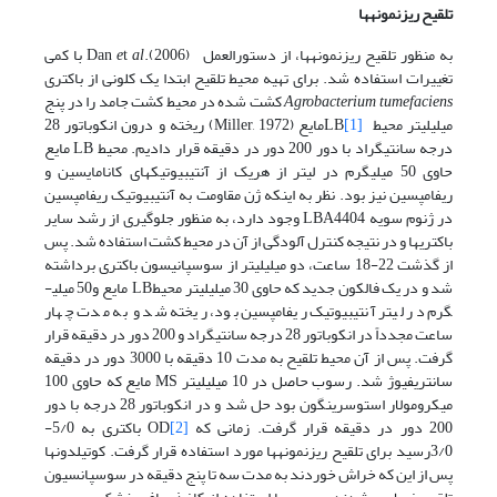
تلقیح ریزنمونه­ها
به منظور تلقیح ریزنمونه­ها، از دستورالعمل Dan
al
t
e
.(2006) با کمی
تغییرات استفاده شد. برای تهیه محیط تلقیح ابتدا یک کلونی از باکتری
Agrobacterium tumefaciens
کشت شده در محیط کشت جامد را در پنج
میلی­لیتر محیط LB
[1]
مایع (Miller, 1972) ریخته و درون انکوباتور 28
درجه سانتی­گراد با دور 200 دور در دقیقه قرار دادیم. محیط LB مایع
حاوی 50 میلی­گرم در لیتر از هریک از آنتی­بیوتیک­های کانامایسین و
ریفامپسین نیز بود. نظر به اینکه ژن مقاومت به آنتی­بیوتیک ریفامپسین
در ژنوم سویه LBA4404 وجود دارد، به منظور جلوگیری از رشد سایر
باکتری­ها و در نتیجه کنترل آلودگی از آن در محیط کشت استفاده ­شد. پس
از گذشت 22-18 ساعت، دو میلی­لیتر از سوسپانیسون باکتری برداشته
شد و در یک فالکون جدید که حاوی 30 میلی­لیتر محیطLB مایع و50 میلی­
گرم در لیتر آنتی­بیوتیک ریفامپسین بود، ریخته شد و به مدت چهار
ساعت مجدداً در انکوباتور 28 درجه سانتی­گراد و 200 دور در دقیقه قرار
گرفت. پس از آن محیط تلقیح به مدت 10 دقیقه با 3000 دور در دقیقه
سانتریفیوژ شد. رسوب حاصل در 10 میلی­لیتر MS مایع که حاوی 100
میکرومولار استوسرینگون بود حل شد و در انکوباتور 28 درجه با دور
200 دور در دقیقه قرار گرفت. زمانی که
[2]
OD باکتری به 5/0-
3/0رسید برای تلقیح ریزنمونه­ها مورد استفاده قرار گرفت. کوتیلدون­ها
پس از این که خراش خوردند به مدت سه تا پنج دقیقه در سوسپانسیون