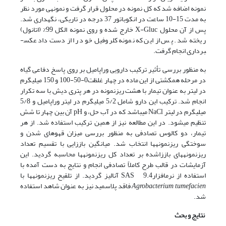
نمونه اضافه شد که کل نمونه در محلول قرار گرفت و نمونه­ی مورد نظر
به مدت 15-10 ساعت در انکوباتور 37 درجه در تاریکی، نگهداری شد.
پس از آن محلول X-Gluc خارج شده و روی نمونه الکل 99% (اتانول)
ریخته شد. پس از این که نمونه کلروفیل خود را از دست داد عکس­
برداری انجام گرفت.
به منظور بررسی تأثیر ترکیب دارویی وراپامیل بر روی پاسخ دفاعی گیاه
در مرحله هم­کشتی از این ماده در چهار غلظت0-50-100 و 150 میلی­گرم
در لیتر به عنوان تیمار با هشت ریزنمونه در هر پتری دیش با سه تکرار
انجام شد. ترکیب این دارو شامل 5/2 میلی­گرم در لیتر وراپامیل و 5/8
میلی­گرم در لیتر NaCl می­باشد که در آب حل، و pH آن بین چهار تا شش
تنظیم می­شود. در این مطالعه نیز از همین ترکیب استفاده شد. از هر
تیمار، دو کالوس تصادفی به منظور بررسی میزان قهوه­ای شدن و
سوختگی ریزنمونه­ها انتخاب شد. میانگین باززایی با تقسیم تعداد
ریزنمونه­های باززاشده بر تعداد کل ریزنمونه­ها محاسبه گردید. این
آزمایشات در قالب طرح کاملاً تصادفی انجام و نتایج به دست آمده با
استفاده از نرم­افزار9.4 SAS آنالیز گردید. از تلقیح ریزنمونه­ها با
Agrobacterium tumefacien
فاقد پلاسمید نیز به عنوان شاهد استفاده
شد.
نتایج و بحث