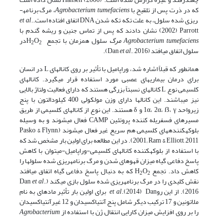
که در ذرت پس از تلقیح با
Agrobacterium tumefaciens
،
مرگ برنامه­
ریزی شده سلول، به علت تکه تکه شدن DNA اتفاق افتاده است.
.
et al
(2002) Parrott نشان دادند که پس از تماس جنین و ریشه گندم با
Agrobacterium tumefaciens
مرگ
سلول همزمان با تجمع H
O
در
2
2
سلول اتفاق می­افتد (Dan
., 2016).
et al
همان­طور که قبلاً اشاره شد، وراپامیل با تأثیر بر روی کانال­های L در انسان
برای درمان بیماری­های عصبی مورد استفاده قرار می­گیرد. کانال­های
کلسیمی نوع L کانال­های نسبتاً بزرگی هستند که دارای فعالیت ولتاژ بالایی
نیز می­باشند. این کانال­ها دارای وزن مولکولی 400 کیلودالتون با پنج
زیرواحد 1α، 2α، ẞ، γ و δ هستند. این نوع از کانال­های کلسیمی از طریق
مسیرهای فسفریله کننده پروتئین CAMP فعال می­شوند و به وسیله
بلوکه­کننده­های کلسیمی هم سریع غیر فعال می­شوند (Pasko & Flynn,
2001; Ram & Elliott, 2011). در این مطالعه برای اولین بار مشخص شد که
با استفاده از بلوکه­کننده کانال­های کلسیمی-وراپامیل-می­توان با کاهش
پاسخ دفاعی گیاه میزان قهوه­ای شدن و مرگ برنامه­ریزی شده سلول­ها را
کاهش داد. تجمع H
O
که به دنبال پاسخ دفاعی گیاه اتفاق می­افتد
2
2
نقش کلیدی را در مرگ برنامه­ریزی شده سلول بازی می­کند (Dan
.,
et al
2016). از این رو
et al
.(2014) Dan برای اولین بار تأثیر ماده­ای به نام
ملاتونین و 17 ترکیب دیگر شامل پنج آنتی­اکسیدان و 12 غیرآنتی­اکسیدان
را بر روی افزایش میزان کارایی انتقال ژن با استفاده از
Agrobacterium