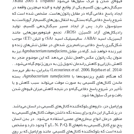
قهوه‌ای شدن و مرگ سلول‌ها می‌شود (Kuta, 2005 & Tripathi).
سیگنال‌دهی یون کلسیم یکی از وقایع اولیه و البته مهم‌ترین واقعه در
ایجاد پاسخ دفاعی گیاه در مقابل پاتوژن‌هاست. مشخص شده است که
شروع پاسخ دفاعی گیاه بستگی به انتقال یون‌های کلسیم از آپوپلاست به
سیتوسول دارد. پس از ایجاد مسیر سیگنال‌دهی کلسیم، تولید
رادیکال‌های آزاد اکسیژن (ROS)، تجمع فیتوهورمون‌هایی مانند
آبسیزیک اسید (ABA)، سالیسیلیک اسید (SA) و اتیلن (ET) موجب
شکل‌گیری پاسخ دفاعی برنامه‌ریزی شده‌ای در مقابل تنش‌های زنده و
غیر زنده خواهد شد. گیاه در مقابل
Agrobacterium tumefaciens
نیز به
عنوان یک پاتوژن عکس-العمل نشان می‌دهد که این موضوع منجر به
کاهش باززایی و کاهش راندمان تحویل ژن به درون ژنوم گیاه می‌شود. .
(Lecourieux
et al
., 2006; Rejeba
et al
., 2014) بنابراین، به نظر می‌رسد
که هنگام تلقیح ریزنمونه‌ها با
Agrobacterium tumefaciens
، بسته
ماندن کانال‌های کلسیمی به صورت موقت می‌تواند سبب کاهش و یا
تأخیر در شروع پاسخ دفاعی گیاه و در نتیجه کاهش میزان قهوه‌ای شدن
بافت و مرگ سلول‌ها شود.
وراپامیل جزء داروهای بلوکه‌کننده کانال‌های کلسیمی در انسان می‌باشد.
در پزشکی از این دارو برای بسته نگه داشتن موقت کانال‌های کلسیمی به
منظور درمان انواع بیماری‌های عصبی استفاده می‌شود. در بدن انسان
پنج نوع کانال کلسیمی به نام‌های L، N، P/Q، R و T وجود دارد و مشخص
شده است که بلوکه‌کننده کانال‌های کلسیمی مانند وراپامیل که بر روی