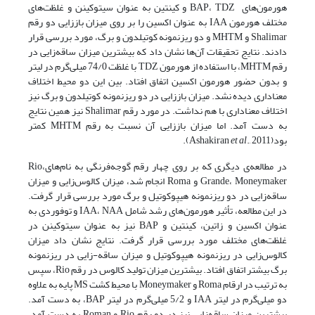
هورمون‌های BAP، TDZ و کینتین به عنوان سیتوکینن و غلظت‌های
مختلف هورمون IAA به عنوان اکسین را بر روی میزان باززایی دو رقم
Shalimar و MHTM و دو ریزنمونه کوتیلدون و برگ، مورد بررسی قرار
دادند. نتایج تحقیقات آن‌ها نشان داد که بیشترین میزان ساقه‌زایی در
رقم MHTM، با استفاده از هورمون TDZ با غلظت 74/0 میلی‌گرم در لیتر
و بدون حضور هورمون اکسین اتفاق افتاد. بین این دو محیط اختلاف
معناداری دیده نشد. میزان باززایی در دو ریزنمونه کوتیلدون و برگ نیز
اختلاف معناداری با هم نداشت. در مورد رقم Shalimar نیز همین نتایج
به دست آمد. اما میزان باززایی آن نسبت به رقم MHTM کمتر
بود(Ashakiran
., 2011).
et al
در مطالعه‌ی دیگری که بر روی چهار رقم گوجه‌فرنگی به نام‌هایRio،
Grande، Moneymaker و Roma انجام شد، میزان کالوس‌زایی و میزان
ساقه‌زایی در دو ریزنمونه هیپوکوتیل و برگ مورد بررسی قرار گرفت.
در این مطالعه، تأثیر هورمون‌های رشد شامل IAA، NAA و توفوردی به
عنوان اکسین و زاتین، کینتین و BAP نیز به عنوان سیتوکینن در
غلظت‌های مختلف مورد بررسی قرار گرفت. نتایج نشان داد میزان
کالوس‌زایی در ریزنمونه هیپوکوتیل و میزان ساقه-زایی در ریزنمونه
برگ بیشتر اتفاق افتاد. بیشترین میزان تولید کالوس در رقم Rio، سپس
به ترتیب در ارقام Roma و Moneymaker با محیط کشت MS پایه به علاوه
دو میلی‌گرم در لیتر IAA و 5/2 میلی‌گرم در لیتر BAP، به دست آمد.
بیشترین میزان ساقه‌زایی نیز در دو رقم Rio و Roman به دست آمد.