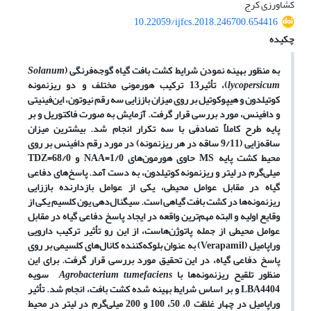
کشاورزی کرج
10.22059/ijfcs.2018.246700.654416
چکیده
به منظور بهینه نمودن شرایط کشت بافت گیاه گوجه
فرنگی (
Solanum
lycopersicum
)، تأثیر13 ترکیب هورمونی مختلف و دو ریزنمونه
کوتیلدون و هیپوکوتیل بر روی میزان باززایی سه رقم نیوتون، این
فینیتی
و دافینس، مورد بررسی قرار گرفت. آزمایش به صورت فاکتوریل و بر
پایه طرح کاملاً تصادفی با سه تکرار انجام شد. بیشترین میزان
ساقه
زایی (9/11 ساقه در هر ریزنمونه) در مورد رقم دافینس بر روی
محیط کشت پایه
MS
حاوی هورمون
های 1/0=
NAA
و 68/0=
TDZ
میلی
گرم در لیتر و ریزنمونه کوتیلدون، به دست آمد. پاسخ
های دفاعی
گیاه در مقابل عوامل محیطی، یکی از عوامل بازدارنده باززایی
ریزنمونه
ها در کشت بافت گیاهی است. سیگنال
دهی یون کلسیم یکی از
وقایع اولیه و البته مهم
ترین واقعه در ایجاد پاسخ دفاعی گیاه در مقابل
عوامل محیطی از جمله پاتوژن
هاست، از این رو تأثیر ترکیب دارویی
وراپامیل (
Verapamil
) به عنوان بلوکه
کننده کانال
های کلسیمی بر روی
پاسخ دفاعی گیاه، در این تحقیق مورد بررسی قرار گرفت. برای این
منظور تلقیح ریزنمونه
ها با
Agrobacterium tumefaciens
سویه
LBA4404
و بر اساس شرایط بهینه شده کشت بافت، انجام شد. تأثیر
وراپامیل در چهار غلظت 0، 50، 100 و 200 میلی
گرم در لیتر در محیط