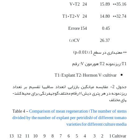
V×T2
24
15.89
35.16**
T1×T2×V
24
14.80
32.74**
Errore
154
0.45
CV(%)
26.37
** معنی­داری در سطح 1% (p<0.01)
T1:ریزنمونه٬ T2:هورمون٬ V: رقم
T1: Explant, T2: Hormon, V: cultivar
جدول 2- مقایسه میانگین باززایی (تعداد ساقه­ها تقسیم بر تعداد
ریزنمونه در هر پتری دیش) ارقام مختلف گوجه­فرنگی برای محیط کشت­
های مختلف
Table 4 -
Comparison of mean regeneration (The number of stems
divided by the number of explant per petridish) of different tomato
varieties for different culture media
13
12
11
10
9
8
7
6
5
4
3
2
1
Cultivar