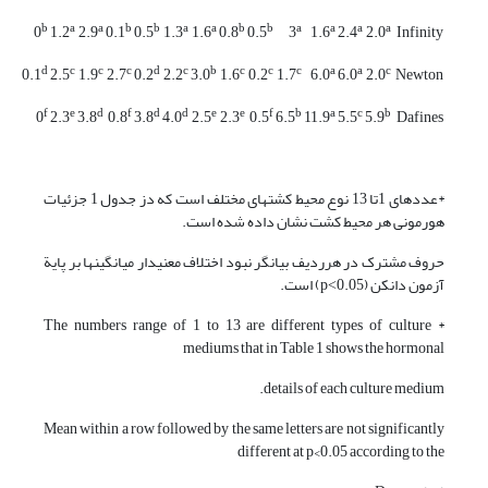
b
a
a
b
b
a
a
b
b
a
a
a
a
0
1.2
2.9
0.1
0.5
1.3
1.6
0.8
0.5
3
1.6
2.4
2.0
Infinity
d
c
c
c
d
c
b
c
c
c
a
a
c
0.1
2.5
1.9
2.7
0.2
2.2
3.0
1.6
0.2
1.7
6.0
6.0
2.0
Newton
f
e
d
f
d
d
e
e
f
b
a
c
b
0
2.3
3.8
0.8
3.8
4.0
2.5
2.3
0.5
6.5
11.9
5.5
5.9
Dafines
*عددهای 1تا 13 نوع محیط کشت­های مختلف است که دز جدول 1 جزئیات
هورمونی هر محیط کشت نشان داده شده است.
حروف مشترک در هرردیف بیانگر نبود اختلاف معنی­دار میانگین­ها بر پایة
آزمون دانکن (p˂0.05) است.
* The numbers range of 1 to 13 are different types of culture
mediums that in Table 1 shows the hormonal
details of each culture medium.
Mean within a row followed by the same letters are not significantly
different at p<0.05 according to the