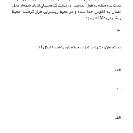
مدت سه هفته به طول انجامید. در نهایت گیاهچه­های ایجاد شده از محل
اتصال به کالوس جدا شده و در محیط ریشه­زایی قرار گرفتند. محیط
ریشه­زایی MS کامل بود.
ب
مدت زمان ریشه­زایی نیز دو هفته طول کشید (شکل 1).
الف
ب
الف