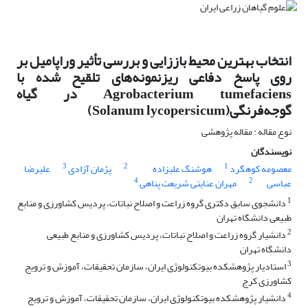
انتخاب بهترین محیط باززایی و بررسی تأثیر وراپامیل بر
روی پاسخ دفاعی ریزنمونه‌های تلقیح شده با
Agrobacterium tumefaciens در گیاه
گوجه‌فرنگی(Solanum lycopersicum)
نوع مقاله : مقاله پژوهشی
نویسندگان
3
2
1
معصومه کوهگرد
هوشنگ علیزاده
پژمان آزادی
علیرضا
4
2
عباسی
مهران عنایتی شریعت پناهی
1
دانشجوی سابق دکتری گروه زراعت و اصلاح نباتات، پردیس کشاورزی و منابع
طبیعی دانشگاه تهران
2
دانشیار گروه زراعت و اصلاح نباتات، پردیس کشاورزی و منابع طبیعی
دانشگاه تهران
3
استادیار پژوهشکده بیوتکنولوژی ایران، سازمان تحقیقات، آموزش و ترویج
کشاورزی کرج
4
دانشیار پژوهشکده بیوتکنولوژی ایران، سازمان تحقیقات، آموزش و ترویج