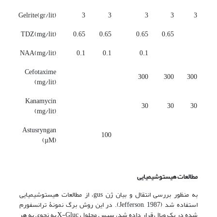
Gelrite(gr/lit)
3
3
3
3
3
TDZ(mg/lit)
0.65
0.65
0.65
0.65
NAA(mg/lit)
0.1
0.1
0.1
Cefotaxime
300
300
300
(mg/lit)
Kanamycin
30
30
30
(mg/lit)
Astusryngan
100
(µM)
مطالعات هیستوشیمیایی
به منظور بررسی انتقال و بیان ژن gus، از مطالعات هیستوشیمیایی
استفاده شد (Jefferson, 1987). در این روش برگ نمونۀ ترانسفورم
شده در یک ویال قرار داده شد، سپس محلول X-Gluc به نحوی به هر