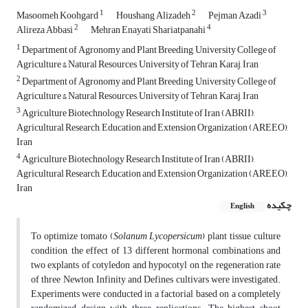
1
2
3
Masoomeh Koohgard
Houshang Alizadeh
Pejman Azadi
2
4
Alireza Abbasi
Mehran Enayati Shariatpanahi
1
Department of Agronomy and Plant Breeding, University College of
Agriculture & Natural Resources, University of Tehran, Karaj, Iran
2
Department of Agronomy and Plant Breeding, University College of
Agriculture & Natural Resources, University of Tehran, Karaj, Iran
3
Agriculture Biotechnology Research Institute of Iran (ABRII),
Agricultural Research, Education and Extension Organization (AREEO),
Iran
4
Agriculture Biotechnology Research Institute of Iran (ABRII),
Agricultural Research, Education and Extension Organization (AREEO),
Iran
چکیده
English
To optimize tomato (
Solanum Lycopersicum
) plant tissue culture
condition, the effect of 13 different hormonal combinations and
two explants of cotyledon and hypocotyl on the regeneration rate
of three Newton, Infinity and Defines cultivars were investigated.
Experiments were conducted in a factorial based on a completely