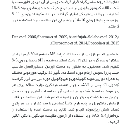
دمای 25 درجه سانتی‌گراد قرار گرفتند، و پس از آن در نور فلورسنت با
شدت 60 میکرومول فوتون بر متر مربع در ثانیه با دوره فتوپریود 16/8
(به ترتیب روشنایی/تاریکی)، قرار گرفتند. در ادامه کوتیلدون‌های 11-8
روزه و هیپوکوتیل‌های 16-14 روزه، برای این مطالعه مورد استفاده قرار
گرفتند
et al
., 2006; Sharma
et al
., 2009; Ajenifujah-Solebo
et al
., 2012;
(Dan
Durosomo
et al
., 2014; Popoola
et al
., 2015).
به منظور انجام باززایی، از محیط کشت پایه MS به همراه 30 گرم در لیتر
ساکارز و سه گرم در لیتر ژل رایت استفاده شده و pH محیط بر روی 8/5
تنظیم شد. همچنین، به منظور به دست آوردن دستورالعمل مناسب
جهت باززا نمودن ارقام مورد استفاده، تأثیر 13 ترکیب هورمونی‌ مختلف
به همراه دو ریزنمونه کوتیلدون و هیپوکوتیل مورد بررسی قرار گرفتند
(جدول 1). پس از گذشت چهار هفته، میانگین تولید ساقه برای هر
ریزنمونه محاسبه شد، و بر اساس آن محاسبات آماری جهت تعیین
بهترین محیط کشت و بهترین ریزنمونه انجام شد. این مطالعه در قالب
آزمایش فاکتوریل بر پایه طرح کاملاً تصادفی با سه تکرار و در هر پتری
تعداد شش ریزنمونه انجام شد. نتایج به دست آمده با استفاده از
نرم‌افزار9.4 SAS و با استفاده از آزمون مقایسه میانگین دانکن آنالیز
گردید.