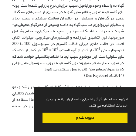
گیاه به واسطه وجود وراپامیل سبب افزایش نرخ باززایی شده است. یون­
های کلسیم به عنوان پیغام­رسان ثانویه در بسیاری از مسیرهای سیگنال­
دهی در گیاهان و همین­طور در جانوران فعالیت می­کنند و سبب ایجاد
پاسخ­های فیزیولوژی مناسب گیاه به دامنه وسیعی از محرک­های محیطی می­
شوند. تغییرات غلظت کلسیم در پاسخ به محرک­های مختلفی شامل
هورمون­ها، نور، تنش­های غیرزنده و الیستورهای میکروبی، می­تواند اتفاق
افتد. در حالت عادی میزان غلظت کلسیم در سیتوسول 100 تا 200
5
4
4
نانومولار، یعنی 10
بار کمتر از آپوپلاست و 10
تا 10
بار کمتر از اندامک­
های سلولی است. این موضوع سبب ایجاد اختلاف پتانسیلی خواهد شد که
در صورت نیاز، منجر به ورود یون کلسیم به درون سیتوسول یعنی جایی
که به عنوان پیغام­رسان ثانویه عمل می­کند، می شود
et al
., 2014)
(Ben Rejeba
بنابراین به نظر می­رسد با توجه به نقش کانال­های کلسیمی در رشد و نمو
گیاه، هرچند غلظت مناسبی از وراپامیل سبب تأخیر در باز شدن کانال­های
این وب سایت از کوکی ها برای اطمینان از ارائه بهترین
کلسیمی و در نتیجه کاهش پاسخ دفاعی گیاه می­شود، اما استفاده از
خدمات استفاده می کند.
غلظت بالای آن سبب اختلال در فعالیت کانال­های کلسیمی و در نتیجه
اختلال در فرآیند رشد گیاه خواهد شد.
متوجه شدم