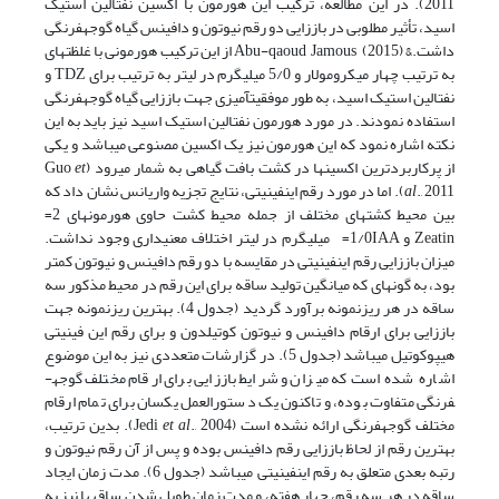
2011). در این مطالعه، ترکیب این هورمون با اکسین نفتالین استیک
اسید، تأثیر مطلوبی در باززایی دو رقم نیوتون و دافینس گیاه گوجه­فرنگی
داشت.& Abu-qaoud Jamous (2015) از این ترکیب هورمونی با غلظت­های
به ترتیب چهار میکرومولار و 5/0 میلی­گرم در لیتر به ترتیب برای TDZ و
نفتالین استیک اسید، به طور موفقیت­آمیزی جهت باززایی گیاه گوجه­فرنگی
استفاده نمودند. در مورد هورمون نفتالین استیک اسید نیز باید به این
نکته اشاره نمود که این هورمون نیز یک اکسین مصنوعی می­باشد و یکی
از پرکاربردترین اکسین­ها در کشت بافت گیاهی به شمار می­رود (Guo
et
al
., 2011). اما در مورد رقم این­فینیتی، نتایج تجزیه واریانس نشان داد که
بین محیط کشت­های مختلف از جمله محیط کشت حاوی هورمون­های 2=
Zeatin و 1/0IAA= میلی­گرم در لیتر اختلاف معنی­داری وجود نداشت.
میزان باززایی رقم این­فینیتی در مقایسه با دو رقم دافینس و نیوتون کم­تر
بود، به گونه­ای که میانگین تولید ساقه برای این رقم در محیط مذکور سه
ساقه در هر ریزنمونه برآورد گردید (جدول 4). بهترین ریزنمونه جهت
باززایی برای ارقام دافینس و نیوتون کوتیلدون و برای رقم این فینیتی
هیپوکوتیل می­باشد (جدول 5). در گزارشات متعددی نیز به این موضوع
اشاره شده است که میزان و شرایط باززایی برای ارقام مختلف گوجه­
فرنگی متفاوت بوده، و تاکنون یک دستورالعمل یکسان برای تمام ارقام
مختلف گوجه­فرنگی ارائه نشده است (Jedi
et al
., 2004). بدین ترتیب،
بهترین رقم از لحاظ باززایی رقم دافینس بوده و پس از آن رقم نیوتون و
رتبه بعدی متعلق به رقم این­فینیتی می­باشد (جدول 6). مدت زمان ایجاد
ساقه در هر سه رقم، چهار هفته، و مدت زمان طویل شدن ساقه­ها نیز به