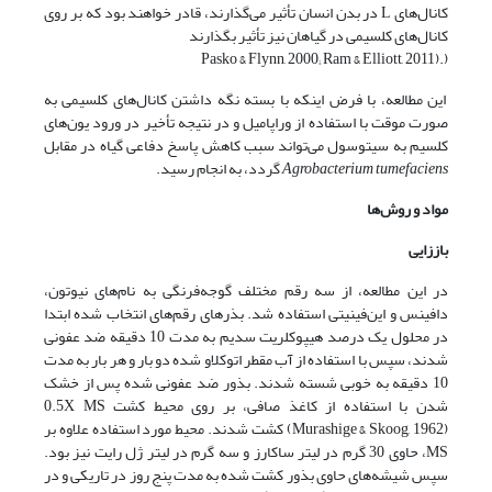
کانال‌های L در بدن انسان تأثیر می‌گذارند، قادر خواهند بود که بر روی
کانال‌های کلسیمی در گیاهان نیز تأثیر بگذارند
(.(Pasko & Flynn, 2000; Ram & Elliott, 2011
این مطالعه، با فرض اینکه با بسته نگه داشتن کانال‌های کلسیمی به
صورت موقت با استفاده از وراپامیل و در نتیجه تأخیر در ورود یون‌های
کلسیم به سیتوسول می‌تواند سبب کاهش پاسخ دفاعی گیاه در مقابل
Agrobacterium tumefaciens
گردد، به انجام رسید.
مواد و روش‌ها
باززایی
در این مطالعه، از سه رقم مختلف گوجه‌فرنگی به نام‌های نیوتون،
دافینس و این‌فینیتی استفاده شد. بذرهای رقم‌های انتخاب شده ابتدا
در محلول یک درصد هیپوکلریت سدیم به مدت 10 دقیقه ضد عفونی
شدند، سپس با استفاده از آب مقطر اتوکلاو شده دو بار و هر بار به مدت
10 دقیقه به خوبی شسته شدند. بذور ضد عفونی شده پس از خشک
شدن با استفاده از کاغذ صافی، بر روی محیط کشت0.5X MS
(Murashige & Skoog, 1962) کشت شدند. محیط مورد استفاده علاوه بر
MS، حاوی 30 گرم در لیتر ساکارز و سه گرم در لیتر ژل رایت نیز بود.
سپس شیشه‌های حاوی بذور کشت شده به مدت پنج روز در تاریکی و در