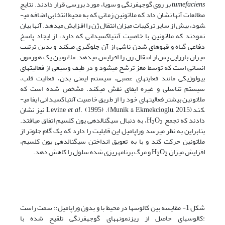
tumefaciens
بر روی گوجه­فرنگی و سویا، مورد بررسی قرار دادند. نتایج
مطالعات آنها نشان داد که ملاتونین زمانی که به محیط انتخابی اضافه می­
شود، بیش از سایر ترکیبات میزان انتقال ژن را افزایش می­دهد. آنها بیان
نمودند که ملاتونین با خاصیت آنتی­اکسیدانی که دارد، از ایجاد پاسخ
دفاعی گیاه و قهوه­ای شدن ناشی از آن جلوگیری می­کند و بدین ترتیب
میزان باززایی پس از انتقال ژن را افزایش می­دهد. ملاتونین یک هورمون
انسانی است که توسط مغز ترشح می­شود و در طیف وسیعی از فعالیت­های
بیولوژیکی مانند فعایت­های عصبی، سیستم ایمنی بدن، فعالیت قلب،
سیستم تناسلی و غیره ایفای نقش می­کند. مشخص شده است که
ملاتونین بیشتر فعالیت­های خود را از طریق خاصیت آنتی­اکسیدانی ایفا می­
کند (Munik & Ekmekcioglu, 2015). Levine
et al
. (1995) نیز نشان
دادند که تجمع H
O
، به دنبال سیگنال­دهی یون کلسیم اتفاق می­افتد.
2
2
بنابراین به نظر می­رسد وراپامیل این قابلیت را دارد که یک گام جلوتر از
ملاتونین حرکت کند و با به تعویق انداختن سیگنال­دهی یون کلسیم،
افزایش میزان H
O
و مرگ برنامه­ریزی شده سلول را کاهش دهد.
2
2
شکل 1- مقایسه بین کالوس­ها در محیط با و بدون وراپامیل؛: سمت راست
:کالوس­های حاصل از ریزنمونه­های گوجه­فرنگی تلقیح شده با