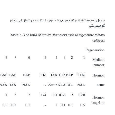
جدول 1- نسبت تنظیم کننده­های رشد مورد استفاده جهت باززایی ارقام
گوجه­فرنگی
Table
1- The ratio of growth regulators used to regenerate tomato
cultivars
Regeneration
8
7
6
5
4
3
2
1
Medium
number
BAP
BAP
BAP
TDZ
IAA
TDZ
BAP
TDZ
Hormon
name
NAA
IAA
NAA
-
Zeatin
NAA
IAA
NAA
1
3
2
0.74
0.1
0.68
2
0.88
Hormon
(mg/Lit)
0.5
0.07
0.1
-
2
0.1
0.1
0.5