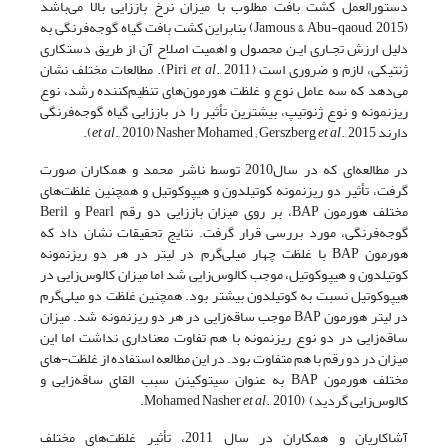
دستورالعمل کشت بافت مطلوب با میزان نرخ باززایی بالا می‌باشد
(Jamous & Abu-qaoud, 2015) بنابراین کشت بافت گیاه گوجه‌فرنگی به
دلیل ارزش تجـاری ایـن محصول و اهمیت اصلاح آن از طریق دستکاری
ژنتیکی، لازم و ضروری است (Piri
et al
., 2011). مطالعات مختلف نشان
می‌دهد که سه عامل نوع و غلظت هورمون‌های تنظیم‌کننده رشد، نوع
ریزنمونه و نوع ژنوتیپ، بیشترین تأثیر را در باززایی گیاه گوجه‌فرنگی
دارند
., 2015).
et al
., 2010) Nasher Mohamed ; Gerszberg
et al
در مطالعه‌ای که در سال2010 توسط ناشر محمد و همکاران صورت
گرفت، تأثیر دو ریزنمونه کوتیلدون و هیپوکوتیل و همچنین غلظت‌های
مختلف هورمون BAP، بر روی میزان باززایی دو رقم Pearl و Beril
گوجه‌فرنگی، مورد بررسی قرار گرفت. نتایج تحقیقات نشان داد که
هورمون BAP با غلظت چهار میلی‌گرم در لیتر در هر دو ریزنمونه
کوتیلدون و هیپوکوتیل، موجب کالوس‌زایی شد اما میزان کالوس‌زایی در
هیپوکوتیل نسبت به کوتیلدون بیشتر بود. همچنین غلظت دو میلی‌گرم
در لیتر هورمون BAP موجب ساقه‌زایی در هر دو ریزنمونه شد. میزان
ساقه‌زایی در دو نوع ریزنمونه با هم تفاوت معناداری نداشت اما این
میزان در دو رقم با هم متفاوت بود. در این مطالعه استفاده از غلظت-های
مختلف هورمون BAP به عنوان سیتوکینن سبب القای ساقه‌زایی و
کالوس‌زایی گردید) (Mohamed Nasher
., 2010.
et al
آشاکاریان و همکاران در سال 2011، تأثیر غلظت‌های مختلف