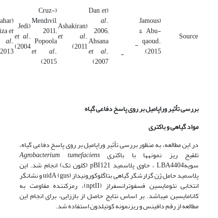
(Cruz-
et
(Dan
Nahar
Mendıvil,
al
.,
(Jamous
(Jedi
(Ashakiran
iza
et
2011;
2006;
& Abu-
et al
.,
et al
.,
Source
al
.,
Popoola
Ahsana
qaoud.,
-
2004)
2011)
2013)
et al
.,
et al
.,
2015)
-
2015)
2007)
بررسی
تأثیر وراپامیل بر روی پاسخ دفاعی گیاه
مواد گیاهی و باکتری
در این مطالعه، به منظور بررسی تأثیر وراپامیل بر روی پاسخ دفاعی گیاه،
تلقیح ریز نمونه­ها با باکتری
Agrobacterium tumefaciens
سویهLBA4404 ، حاوی پلاسمید pBI121 (کلون تک) انجام شد. این
پلاسمید حامل ژن گزارشگر گیاهی بتاگلوکورونیداز (gus) uidA و نشانگر
انتخابی نئومایسین فسفوترانسفراز (nptII)، رمزکننده مقاومت به
کانامایسین می­باشد. بر اساس نتایج حاصل از باززایی، برای انجام این
مطالعه از رقم دافینس و ریزنمونه کوتیلدون استفاده شد.