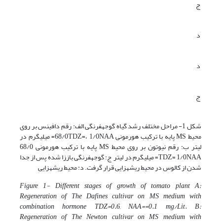
ج
د
د
ج
شکل 1- مراحل مختلف رشد گیاه گوجه­فرنگی الف: رقم دافینس بر روی
محیط MS پایه با ترکیب هورمونی 68/0TDZ=، 1/0NAA= میلی­گرم در
لیتر ب: رقم نیوتون بر روی محیط MS پایه با ترکیب هورمونی 68/0
TDZ= 1/0NAA= میلی­گرم در لیتر ج: گوجه­فرنگی باززا شده پس از جدا
شدن از کالوس در محیط ریشه­زایی قرار گرفت. د: محیط ریشه­زایی
Figure
1-
Different stages of growth of tomato plant A:
Regeneration of The Dafines cultivar on MS medium with
combination hormone TDZ=0.6, NAA==0.1 mg/Lit. B:
Regeneration of The Newton cultivar on MS medium with