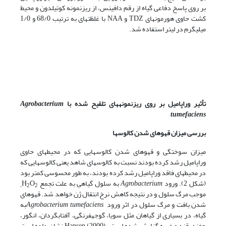
بر روی پاسخ دفاعی گیاه از رقم دافینس، از ریزنمونه کوتیلدون و محیط
کشت حاوی هورمون­های TDZ و NAA با غلظت­های به ترتیب 68/0 و 1/0
میلی­گرم در لیتر استفاده شد.
تأثیر وراپامیل بر روی ریزنمونه­های تلقیح شده با
Agrobacterium
tumefaciens
بررسی میزان قهوه­ای شدن کالوس­ها
میزان سوختگی و قهوه­ای شدن کالوس­هایی که در محیط­های حاوی
وراپامیل رشد کرده بودند نسبت به کالوس­های شاهد یعنی کالوس­هایی که
در محیط­های فاقد وراپامیل رشد کرده بودند، به طور محسوسی کمتر بود
(شکل 2). ورود
Agrobacterium
به سلول گیاهی به علت تجمع H
O
،
2
2
موجب مرگ سلول و در نتیجه کاهش نرخ انتقال ژن خواهد شد. قهوه­ای
شدن بافت و مرگ سلول در اثر ورود
Agrobacterium tumefaciens
به
گیاه، در بسیاری از گیاهان مثل سویا، گوجه­فرنگی، آفتابگردان، انگور،
چغندرقند و غیره گزارش شده است. Hansen (2000) نشان داده است