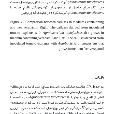
tumefaciens
Agrobacterium
رشد کرده در محیط دارای وراپامیل، سمت
چپ: کالوس­های حاصل از ریزنمونه­های گوجه­فرنگی تلقیح شده با
tumefaciens
Agrobacterium
رشد کرده در محیط فاقد وراپامیل
Figure 2- Comparison between calluses in mediums contaioning
and free verapamil. Right: The calluses derived from inoculated
tomato explants with
Agrobacterium tumefaciens
that grows in
medium containing verapamil and Left: The calluses derived from
inoculated tomato explants with
Agrobacterium tumefaciens
that
grows in medium free verapamil.
باززایی
در جدول (7)، مقایسه میانگین باززایی نمونه­های رشد کرده بر روی غلظت­
های مختلف وراپامیل نشان داده شده است. میزان باززایی به علت تنش
ناشی از تلقیح ریزنمونه­ها با
Agrobacterium tumefaciens
،
در مقایسه با
حالت کشت بافت به شدت کاهش یافته است. زمانی که از محیط هم­
کشتی دارای 50 میلی­گرم در لیتر وراپامیل استفاده شد، نرخ باززایی
نسبت به شاهد و سایر غلظت­های وراپامیل بیشتر بود. کاهش پاسخ دفاعی