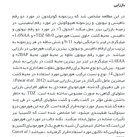
باززایی
در این مطالعه مشخص شد که ریزنمونه کوتیلدون در مورد دو رقم
دافینس و نیوتون، و ریزنمونه هیپوکوتیل در مورد رقم این­فینیتی، در
زمینه باززایی بهتر عمل می­کند (جدول 5). در مورد دو رقم نیوتون و
دافینس، محیط کشت حاوی نسبت هورمونی 68/0 TDZ= و 1/0NAA=
میلی­گرم در لیتر با میانگین تولید 9/11 و شش ساقه در هر ریزنمونه به
ترتیب برای ارقام دافینس و نیوتون، بهترین ترکیب هورمونی در باززایی
می­باشد. در مورد رقم نیوتون علاوه بر محیط فوق، محیط 2BAP= و
1/0IAA= میلی­گرم در لیتر نیز بهترین محیط کشت در باززایی به شمار
می­رود. بین این دو نوع محیط برای رقم نیوتون تفاوت معناداری دیده نشد
(جدول 4). نوع و نسبت ترکیب هورمونی مورد استفاده در محیط کشت
مهم­ترین عامل تأثیرگذار در میزان باززایی می­باشد (Pawar
et al
., 2012).
در طی دهه­های گذشته، هورمون­های متعددی به منظور افزایش باززایی
سلول­های گیاهی به صورت مصنوعی ساخته شده است. TDZ، به خاطر
داشتن نقش مؤثر در کشت بافت و کشت سلول­های گیاهی، در طی چند
دهه گذشته بسیار مورد توجه قرار گرفته است. اگرچه این هورمون جزو
سیتوکین­ها طبقه­بندی می­شود، اما مشخص شده است که اکسین­ها نیز
تأثیرات مشابه در سلول ایجاد می­کنند. نکته جالب در مورد این هورمون
این است که ساختار شیمیایی آن شبیه به هیچ یک از هورمون­های اکسین و
سیتوکینن که تاکنون مورد استفاده قرار گرفته­اند، نمی­باشد (Guo
.,
et al