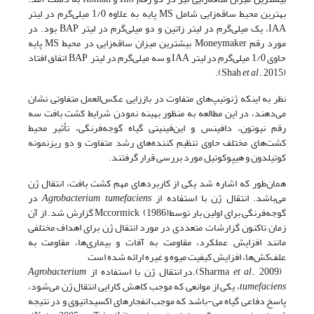
بهترین محیط ساقه‌زایی شامل MS پایه به علاوه 1/0 میلی‌گرم در لیتر
IAA، یک میلی‌گرم در لیتر زاتین و دو میلی‌گرم در لیتر BAP بود. در
مورد رقم Moneymaker بیشترین میزان ساقه‌زایی در محیط MS پایه
حاوی 1/0 میلی‌گرم در لیتر IAA و سه میلی‌گرم در لیتر BAP اتفاق افتاد
et al
., 2015).
(Shah
نظر به اینکه ژنوتیپ‌های متفاوت در باززایی عکس‌العمل متفاوتی نشان
می‌دهند، در این مطالعه به منظور بهینه نمودن شرایط کشت بافت سه
رقم نیوتون، دافینس و این‌فینیتی گیاه گوجه‌فرنگی، تأثیر محیط
کشت‌های مختلف حاوی تنظیم کننده‌های رشد متفاوت و دو ریزنمونه
کوتیلدون و هیپوکوتیل مورد بررسی قرار گرفتند.
همان‌طور که اشاره شد یکی از کاربردهای مهم کشت بافت، انتقال ژن
می‌باشد. انتقال ژن با استفاده از
Agrobacterium tumefaciens
در
گوجه‌فرنگی برای اولین بار توسط(1986) Mccormick گزارش شد. از آن
زمان تاکنون گزارشات متعددی در مورد انتقال ژن برای اهداف مختلفی
مانند افزایش عملکرد، مقاومت به آفات و بیماری‌ها، مقاومت به
علف‌کش‌ها، افزایش کیفیت میوه و غیره ارائه شده است
(Sharma
., 2009).در انتقال ژن با استفاده از
et al
Agrobacterium
tumefaciens
، یکی از موانعی که موجب کاهش کارایی انتقال ژن می‌شود،
پاسخ دفاعی گیاه می-باشد که موجب انفجارهای اکسیداتیوی و در نتیجه