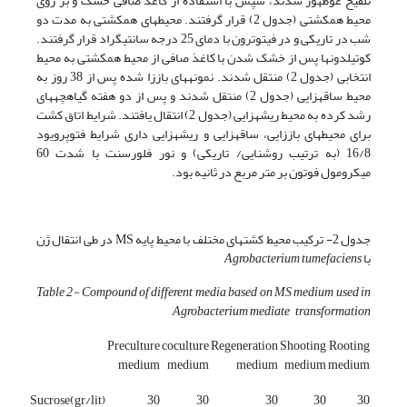
تلقیح غوطه­ور شدند، سپس با استفاده از کاغذ صافی خشک و بر روی
محیط هم­کشتی (جدول 2) قرار گرفتند. محیط­های هم­کشتی به مدت دو
شب در تاریکی و در فیتوترون با دمای 25 درجه سانتی­گراد قرار گرفتند.
کوتیلدون­ها پس از خشک شدن با کاغذ صافی از محیط هم­کشتی به محیط
انتخابی (جدول 2) منتقل شدند. نمونه­های باززا شده پس از 38 روز به
محیط ساقه­زایی (جدول 2) منتقل شدند و پس از دو هفته گیاهچه­های
رشد کرده به محیط ریشه­زایی (جدول 2) انتقال یافتند. شرایط اتاق کشت
برای محیط­های باززایی، ساقه­زایی و ریشه­زایی داری شرایط فتوپرویود
16/8 (به ترتیب روشنایی/ تاریکی) و نور فلورسنت با شدت 60
میکرومول فوتون بر متر مربع در ثانیه بود.
جدول 2- ترکیب محیط کشت­های مختلف با محیط پایه MS در طی انتقال ژن
با
Agrobacterium tumefaciens
Table 2- Compound of different media based on MS medium used in
Agrobacterium mediate
transformation
Preculture
coculture
Regeneration
Shooting
Rooting
medium
medium
medium
medium
medium
Sucrose(gr/lit)
30
30
30
30
30