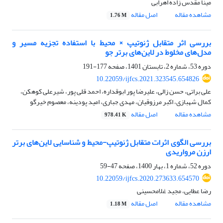
مینا مقدس زاده اهرابی
مشاهده مقاله
اصل مقاله
1.76 M
بررسی اثر متقابل ژنوتیپ × محیط با استفاده تجزیه مسیر و
مدل‌های مخلوط در لاین‌های برتر جو
دوره 53، شماره 2، تابستان 1401، صفحه
177-191
10.22059/ijfcs.2021.323545.654826
علی براتی، حسن زالی، علیرضا پور ابوقداره، احمد قلی پور، شیرعلی کوهکن،
کمال شهبازی، اکبر مرزوقیان، مهدی جباری، امید پودینه، معصوم خیرگو
مشاهده مقاله
اصل مقاله
978.41 K
بررسی الگوی اثرات متقابل ژنوتیپ-محیط و شناسایی لاین‌های برتر
ارزن مرواریدی
دوره 52، شماره 1، بهار 1400، صفحه
47-59
10.22059/ijfcs.2020.273633.654570
رضا عطایی، مجید غلامحسینی
مشاهده مقاله
اصل مقاله
1.18 M