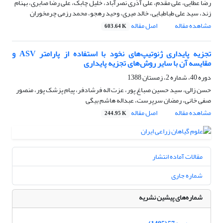
رضا عطایی، علی مقدم، علی آذری نصرآباد، خلیل چابک، علی رضا صابری، بهنام
زند، سید علی طباطبایی، خالد میری، وحید رهجو، محمد رزمی چرمخوران
مشاهده مقاله
اصل مقاله
603.64 K
تجزیه پایداری ژنوتیپ‌های نخود با استفاده از پارامتر ASV و
مقایسه آن با سایر روش‌های تجزیه پایداری
دوره 40، شماره 2، زمستان 1388
حسن زالی، سید حسین صباغ پور، عزت اله فرشادفر، پیام پزشک پور، منصور
صفی خانی، رمضان سرپرست، عبداله هاشم بیگی
مشاهده مقاله
اصل مقاله
244.95 K
مقالات آماده انتشار
شماره جاری
شماره‌های پیشین نشریه