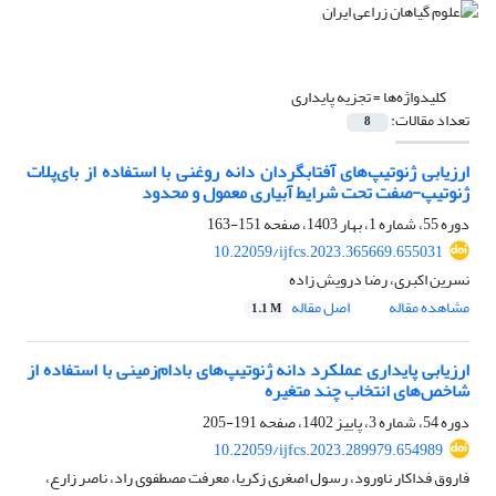
کلیدواژه‌ها =
تجزیه پایداری
تعداد مقالات:
8
ارزیابی ژنوتیپ‌های آفتابگردان دانه روغنی با استفاده از بای‌پلات
ژنوتیپ-صفت تحت شرایط آبیاری معمول و محدود
دوره 55، شماره 1، بهار 1403، صفحه
151-163
10.22059/ijfcs.2023.365669.655031
نسرین اکبری، رضا درویش زاده
مشاهده مقاله
اصل مقاله
1.1 M
ارزیابی پایداری عملکرد دانه ژنوتیپ‌های بادام‌زمینی با استفاده از
شاخص‌های انتخاب چند متغیره
دوره 54، شماره 3، پاییز 1402، صفحه
191-205
10.22059/ijfcs.2023.289979.654989
فاروق فداکار ناورود، رسول اصغری زکریا، معرفت مصطفوی راد، ناصر زارع،