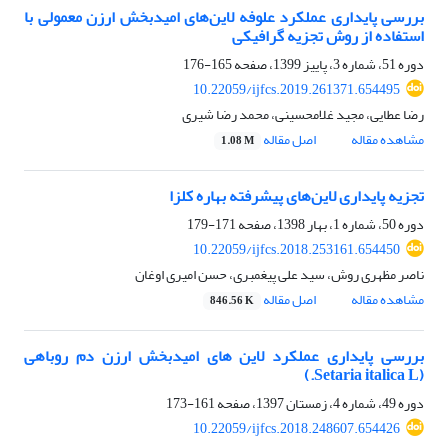
بررسی پایداری عملکرد علوفه لاین‌های امیدبخش ارزن معمولی با
استفاده از روش تجزیه گرافیکی
دوره 51، شماره 3، پاییز 1399، صفحه
165-176
10.22059/ijfcs.2019.261371.654495
رضا عطایی، مجید غلامحسینی، محمد رضا شیری
مشاهده مقاله
اصل مقاله
1.08 M
تجزیه پایداری لاین‌های پیشرفته بهاره کلزا
دوره 50، شماره 1، بهار 1398، صفحه
171-179
10.22059/ijfcs.2018.253161.654450
ناصر مظهری روش، سید علی پیغمبری، حسن امیری اوغان
مشاهده مقاله
اصل مقاله
846.56 K
بررسی پایداری عملکرد لاین های امیدبخش ارزن دم روباهی
(Setaria italica L.)
دوره 49، شماره 4، زمستان 1397، صفحه
161-173
10.22059/ijfcs.2018.248607.654426