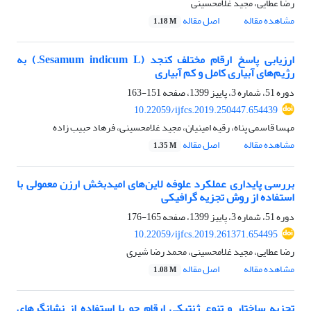
رضا عطایی، مجید غلامحسینی
مشاهده مقاله
اصل مقاله
1.18 M
ارزیابی پاسخ ارقام مختلف کنجد (Sesamum indicum L.) به
رژیم‌های آبیاری کامل و کم آبیاری
دوره 51، شماره 3، پاییز 1399، صفحه
151-163
10.22059/ijfcs.2019.250447.654439
مهسا قاسمی پناه، رقیه امینیان، مجید غلامحسینی، فرهاد حبیب زاده
مشاهده مقاله
اصل مقاله
1.35 M
بررسی پایداری عملکرد علوفه لاین‌های امیدبخش ارزن معمولی با
استفاده از روش تجزیه گرافیکی
دوره 51، شماره 3، پاییز 1399، صفحه
165-176
10.22059/ijfcs.2019.261371.654495
رضا عطایی، مجید غلامحسینی، محمد رضا شیری
مشاهده مقاله
اصل مقاله
1.08 M
تجزیه ساختار و تنوع ژنتیکی ارقام جو با استفاده از نشانگرهای