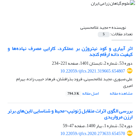
نویسنده =
مجید غلامحسینی
تعداد مقالات:
5
اثر آبیاری و کود نیتروژن بر عملکرد، کارایی مصرف نهاده‌ها و
کیفیت دانه ارقام کنجد
دوره 53، شماره 2، تابستان 1401، صفحه
221-234
10.22059/ijfcs.2021.319665.654807
علی صبوری، مجید غلامحسینی، فرود بذرافشان، فرهاد حبیب زاده، بهرام
امیری
مشاهده مقاله
اصل مقاله
794.3 K
بررسی الگوی اثرات متقابل ژنوتیپ-محیط و شناسایی لاین‌های برتر
ارزن مرواریدی
دوره 52، شماره 1، بهار 1400، صفحه
47-59
10.22059/ijfcs.2020.273633.654570