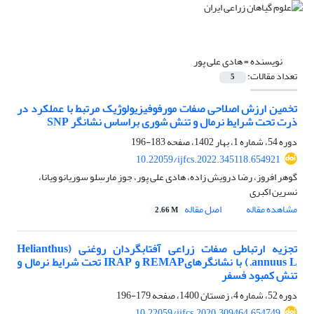
نویسنده =
هادی علی پور
تعداد مقالات:
5
تخمین ارزش اصلاحی صفات مورفوفیزیولوژیک مرتبط با عملکرد در
ذرت تحت شرایط نرمال و تنش شوری براساس نشانگر SNP
دوره 54، شماره 1، بهار 1402، صفحه
183-196
10.22059/ijfcs.2022.345118.654921
گوهر افروز، رضا درویش زاده، هادی علی پور، جوزِ مارسِلو سوریانو ویانا،
نسرین اکبری
مشاهده مقاله
اصل مقاله
2.66 M
تجزیه ارتباطی صفات زراعی آفتابگردان روغنی (Helianthus
annuus L.) با نشانگرهایREMAP و IRAP تحت شرایط نرمال و
تنش کمبود فسفر
دوره 52، شماره 4، زمستان 1400، صفحه
179-196
10.22059/ijfcs.2020.309464.654749