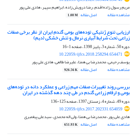
مریم رسول زاده اقدم، رضا درویش زاده، ابراهیم سپهر، هادی علی پور
مشاهده مقاله
اصل مقاله
1.08 M
ارزیابی تنوع ژنتیکی توده‌های بومی گندم ایران از نظر برخی صفات
زراعی تحت شرایط آبیاری نرمال و تنش خشکی (دیم)
دوره 50، شماره 3، پاییز 1398، صفحه
1-16
10.22059/ijfcs.2018.258294.654471
یوسف رحیمی، محمدرضا بی همتا، علیرضا طالعی، هادی علی پور
مشاهده مقاله
اصل مقاله
926.56 K
بررسی روند تغییرات صفات مهم زراعی و عملکرد دانه در توده‌های
بومی و ارقام زراعی گندم در طی چند دهه گذشته در ایران
دوره 49، شماره 4، زمستان 1397، صفحه
125-136
10.22059/ijfcs.2017.202331.654059
هادی علی پور، محمدرضا بی همتا، ولی اله محمدی، سیدعلی پیغمبری
مشاهده مقاله
اصل مقاله
651.93 K