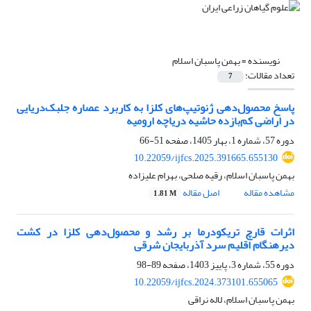
نویسنده =
بهمن پاسبان اسلام
تعداد مقالات:
7
پاسخ محصول‌دهی ژنوتیپ‌های کلزا به کاربرد عصاره جلبک‌دریایی
در اراضی کم‌بازده حاشیه دریاچه ارومیه
دوره 57، شماره 1، بهار 1405، صفحه
51-66
10.22059/ijfcs.2025.391665.655130
بهمن پاسبان اسلام، رقیه صلحی، بهرام علیزاده
مشاهده مقاله
اصل مقاله
1.81 M
اثرات قارچ تریکودرما بر رشد و محصول‌دهی کلزا در کشت
دیر‌هنگام اقلیم سرد آذربایجان شرقی
دوره 55، شماره 3، پاییز 1403، صفحه
89-98
10.22059/ijfcs.2024.373101.655065
بهمن پاسبان اسلام، لاله نراقی