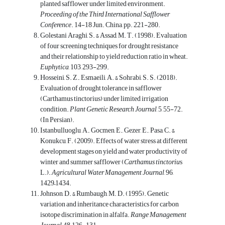
planted safflower under limited environment.
Proceeding of the Third International Safflower
Conference
. 14-18 Jun. China, pp. 221-280.
Golestani Araghi, S. & Assad, M. T. (1998). Evaluation
of four screening techniques for drought resistance
and their relationship to yield reduction ratio in wheat.
Euphytica
, 103, 293-299.
Hosseini, S. Z., Esmaeili, A. & Sohrabi, S. S. (2018).
Evaluation of drought tolerance in safflower
(Carthamus tinctorius) under limited irrigation
condition.
Plant Genetic Research Journal
, 5, 55-72.
(In Persian).
Istanbulluoglu, A., Gocmen, E., Gezer, E., Pasa, C. &
Konukcu, F. (2009). Effects of water stress at different
development stages on yield and water productivity of
winter and summer safflower (
Carthamus tinctoriu
s
L.).
Agricultural Water Management Journal
, 96,
1429–1434.
Johnson, D. & Rumbaugh, M. D. (1995). Genetic
variation and inheritance characteristics for carbon
isotope discrimination in alfalfa.
Range Management