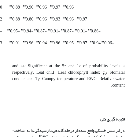
**
**
**
**
**
80
0.88
0.90
0.96
0.97
0.96
**
**
**
**
**
**
82
0.88
0.86
0.96
0.93
0.96
0.97
**
**
**
**
**
**
**
-0.83
-0.95
-0.94
-0.87
-0.91
-0.87
-0.91
-0.86
**
**
**
**
**
**
**
**
83
0.91
0.96
0.94
0.96
0.95
0.97
0.94
-0.96
* and **: Significant at the 5% and 1% of probability levels,
respectively. Leaf chl.I: Leaf chlorophyll index, g
: Stomatal
s
conductance, T
: Canopy temperature and RWC: Relative water
l
content.
نتیجه­ گیری کلی
در اثر تنش خشکی واقع شده از مرحله گل­دهی تا رسیدگی دانه، شاخص­
های فیزیولوژیک کلروفیل برگ، هدایت روزنه و RWC به­طور معنی­داری