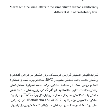
Means with the same letters in the same cilumn are not significantly
different at 5% of probability level.
شرایط اقلیمی اصفهان گزارش کردند که بروز خشکی در مراحل گل­دهی و
پرشدن دانه، باعث کاهش معنی­دار RWC، شاخص برداشت و عملکرد
دانه و روغن شد. در مطالعه مذکور، رقم صفه همواره عملکردهای
بیشتری داشت. نتایج مطالعه لاین­های گلرنگ در برزیل نشان داد که تنش
خشکی باعث کاهش معنی­دار مقدار کلروفیل کل برگ، RWC و درنهایت
عملکرد دانه و روغن می­شود (Bortolheiro & Silva, 2017). در آزمایشی،
دمای برگ، شاخص مناسبی در نشان دادن اثرات خشکی روی ژنوتیپ­های