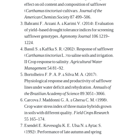
effect on oil content and composition of safflower
(
Carthamus tinctorius
) cultivars.
Journal of the
American Chemists Society
, 87, 499-506.
Bahrami, F., Arzani, A. & Karimi, V. (2014). Evaluation
of yield-based drought tolerance indices for screening
safflower genotypes.
Agronomy Journal
, 106, 1219-
1224.
Bassil, S. & Kaffka, S. R. (2002). Response of safflower
(
Carthamus tinctorius
L.) to saline soils and irrigation.
II Crop response to salinity.
Agricultural Water
Management
, 54, 81-92.
Bortolheiro, F. P. A. P. & Silva, M. A. (2017).
Physiological response and productivity of safflower
lines under water deficit and rehydration.
Annuals of
the Brazilian Academy of Science
, 89, 3051-3066.
Carcova, J. Maddonni, G. A. & Ghersa, C. M. (1998).
Crop water stress index of three maize hybrids grown
in soils with different quality.
Field Crops Research
,
55, 165-174.
Esendel, E., Kevesoglu, K. E., Ulsa, N. & Aytac, S.
(1992). Performance of late autumn and spring