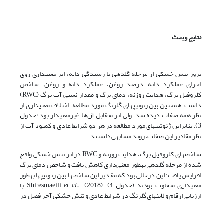
نتایج و بحث
بروز تنش خشکی از مرحله گل­دهی تا رسیدگی دانه، اثر معنی­داری روی
اجزای عملکرد دانه، درصد روغن، عملکرد دانه و روغن، شاخص
کلروفیل برگ، هدایت روزنه، دمای برگ و مقدار نسبی آب برگ (RWC)
داشت. همچنین بین ژنوتیپ­های گلرنگ مورد مطالعه، اختلاف معنی­داری از
نظر همه صفات دیده شد، ولی اثر متقابل آن‌ها غیر­معنی­دار بود (جدول
3). بنابراین ژنوتیپ­های مورد مطالعه در هر دو شرایط عادی و کمبود آب از
نظر مقادیر این صفات، روند مشابهی داشتند.
شاخص­های کلروفیل برگ، هدایت روزنه و RWC در اثر تنش خشکی واقع
شده از مرحله گل­دهی به­طور معنی‌داری کاهش یافت و شاخص دمای برگ
افزایش یافت؛ این درحالی بود که مقادیر این شاخص­ها بین ژنوتیپ­ها به­طور
معنی­داری متفاوت بودند (جدول 4). Shiresmaeili
et al.
(2018) با
ارزیابی ارقام و لاین­های گلرنگ در شرایط عادی و تنش خشکی آخر فصل در