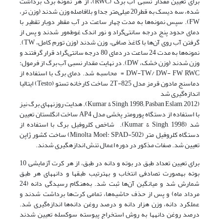
برای تعیین مقدار نسبی آب برگ (RWC)، از هر نمونه برگ برداشت
شده، سه دیسک به قطر20 میلی‌متر جدا و بلافاصله وزن شدند (وزن تر،
FW). سپس نمونه‌ها به مدت چهار ساعت در آب مقطر دو‌بار تقطیر با
دمای حدود پنج درجه سانتی‌گراد و نور اندک غوطه‌ور شدند و پس از
گرفتن آب روی آن‌ها با کاغذ صافی، وزن شدند (وزن تورم کامل، TW).
نمونه‌ها به مدت 24 ساعت در دمای 80 درجه سانتی‌گراد قرار گرفتند و
وزن شدند (وزن خشک، DW). در نهایت مقدار نسبی آب برگ از فرمول:
DW-TW/ DW- FW RWC = محاسبه شد. دمای برگ با استفاده از
دماسنج مادون قرمز مدل 2T-825 ساخت کارخانه تستو (Testo) ایتالیا
اندازه‌گیری شد
(Kumar & Singh, 1998; Pasban Eslam, 2012). هدایت روزنه­های برگ نیز
با استفاده از دستگاه پورومتر پخشی مدل AP4 ساخت انگلستان تعیین
شد (Kumar & Singh, 1998). شاخص کلروفیل برگ با استفاده از
دستگاه کلروفیل متر (Minolta Moel: SPAD-502) ساخت کشور ژاپن
تعیین شد. صفات مذکور در دوره اعمال تنش اندازه­گیری شدند.
برای تعیین تعداد طبق در بوته و دانه در طبق، از هر کرت آزمایشی 10
بوته به­صورت تصادفی انتخاب و به­ترتیب طبق­ها و دانه­های هر طبق
شمارش شد و میانگین آن‌ها ثبت شد. به‌هنگام رسیدگی دانه (24
مرداد ماه) و پس از حذف حاشیه‌ها، تمامی کرت‌ها برداشت شدند و
عملکرد دانه، وزن هزار دانه و درصد روغن دانه‌ها اندازه‌گیری شد.
درصد روغن دانه­ها به روش استخراج پیوسته سوکسله تعیین شدند