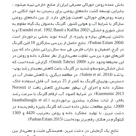
بخش عمده روغن خوراکی مصرفی ایران از منابع خارجی تهیه می­شود.؛
بنابراین توسعه کشت دانه‌های روغنی برای رسیدن به خود اتکایی در
زمینه روغن‌های خوراکی، اهمیت ویژه‌ای دارد. از بین دانه‌های روغنی
سازگار با شرایط آب و هوایی کشور، گلرنگ به‌عنوان یک گیاه مقاوم به
تنش شوری و خشکی (Esendel
et al.
, 1992; Bassil & Kaffka, 2002) و با
داشتن تیپ‌های بهاره و پاییزه، از آینده نوید بخشی برخوردار است
(Pasban Eslam, 2004). نتایج حاصل از بررسی سازگاری 10 لاین گلرنگ
در کرج، اصفهان و داراب فارس طی سه سال زراعی نشان داد که بین
لاین‌های مورد بررسی، تفاوت معنی‌داری از نظر عملکرد دانه و روغن در
این محیط‌ها وجود دارد (Omidi Tabrizi, 2009). گزارش شده است که
تنش خشکی متوسط و شدید در گلرنگ، باعث کاهش معنی­دار رشد بوته­
ها شد (Salem
et al.
, 2014). در مطالعه دیگری، با کاهش مقدار آب در
دسترس بوته­های گلرنگ به کمتر از 25 درصد آب قابل استفاده خاک،
عملکرد دانه و اجزای آن به­طور معنی­داری کاهش یافت (Noroozi &
Kazemeini, 2013). در شرایط کمبود آب، ارقام گلرنگ با سرعت رشد
بالاتر، از ثبات عملکرد بیشتری برخوردارند (Istanbulluoglu
,
et al.
2009). نتایج مطالعات نشان داده است که گلرنگ پاییزه رقم پدیده در
دشت تبریز، با تولید عملکرد دانه و روغن به‌ترتیب 4420 و 1369
کیلوگرم در هکتار، رقم برتر بوده است (Pasban Eslam, 2015).
نتایج یک آزمایش در دشت تبریز، همبستگی مثبت و معنی‌دار بین