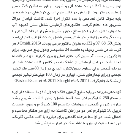
لوم رسی با 5/1 درصد ماده آلی و شوری به­طور میانگین 7/6 دسی
زیمنس بر متر بود. آزمایش در قالب طرح آماری کرت‌های خرد شده بر
پایه بلوک‌ کامل تصادفی با سه تکرار اجرا شد. کاشت گیاهان در20
شهریور ماه انجام گرفت. فاکتور­های آزمایش شامل تنش کمبود آب
به‌عنوان عامل اصلی با دو سطح بدون تنش و تنش از مرحله گل‌دهی تا
رسیدگی دانه و ژنوتیپ در شش سطح شامل پدیده، قزاقی، لاین­های امید
بخش 59، 68، 97 و 132 به عنوان فاکتور فرعی بودند (Omidi, 2016). هر
کرت شامل شش ردیف به فاصله 24 سانتی­متر و ‌طول پنج متر بود. برای
جلوگیری از نشت آب، بین کرت‌های اصلی و بین تکرار‌ها دو متر فاصله
ایجاد شد. در این آزمایش از تشتک تبخیر کلاس A استفاده شد. از
مرحله گل­دهی برای سطوح بدون تنش، آبیاری در زمان80 میلی‌متر تبخیر
تجمعی و برای تیمار‌های تنش، آبیاری در زمان 180 میلی‌متر تبخیر تجمعی
از تشتک انجام گرفت (Pasban Eslam
, 2011).
et al.
, 2011; Sharghi
et al.
کود‌دهی مزرعه بر پایه نتایج آزمون خاک (جدول 2) و با استفاده از اوره
به­مقدار250 کیلوگرم (در سه قسط شامل: زمان کاشت، شروع رشد
بهاره و شروع گل­دهی)، سولفات پتاسیم 100 کیلوگرم و سوپر فسفات
تریپل 50 کیلوگرم (هر دو در زمان کاشت) به ازای هر هکتار محاسبه و
اعمال شد. در اواسط مرحله گل­دهی برای مبارزه با آفت مگس گلرنگ،
مزرعه با سم دیازینون به غلظت یک در هزار سمپاشی شد.