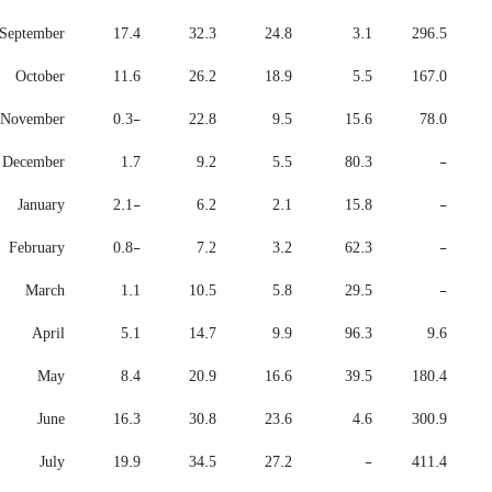
September
17.4
32.3
24.8
3.1
296.5
October
11.6
26.2
18.9
5.5
167.0
November
-0.3
22.8
9.5
15.6
78.0
December
1.7
9.2
5.5
80.3
-
January
-2.1
6.2
2.1
15.8
-
February
-0.8
7.2
3.2
62.3
-
March
1.1
10.5
5.8
29.5
-
April
5.1
14.7
9.9
96.3
9.6
May
8.4
20.9
16.6
39.5
180.4
June
16.3
30.8
23.6
4.6
300.9
July
19.9
34.5
27.2
-
411.4