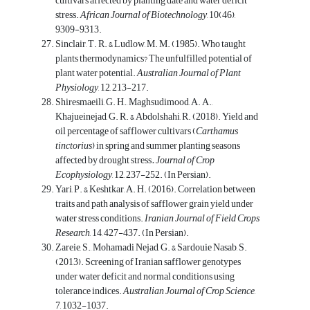
cultivars affected by planting date and water deficit
stress.
African Journal of Biotechnology
, 10(46),
9309-9313.
Sinclair, T. R. & Ludlow, M. M. (1985). Who taught
plants thermodynamics? The unfulfilled potential of
plant water potential.
Australian Journal of Plant
Physiology
, 12, 213-217.
Shiresmaeili, G. H., Maghsudimood, A. A.,
Khajueinejad, G. R. & Abdolshahi, R. (2018). Yield and
oil percentage of safflower cultivars (
Carthamus
tinctorius
) in spring and summer planting seasons
affected by drought stress
. Journal of Crop
Ecophysiology
, 12, 237-252. (In Persian).
Yari, P. & Keshtkar, A. H. (2016). Correlation between
traits and path analysis of safflower grain yield under
water stress conditions.
Iranian Journal of Field Crops
Research
, 14, 427-437. (In Persian).
Zareie, S., Mohamadi Nejad, G. & Sardouie Nasab, S.
(2013). Screening of Iranian safflower genotypes
under water deficit and normal conditions using
tolerance indices.
Australian Journal of Crop Science
,
7, 1032-1037.