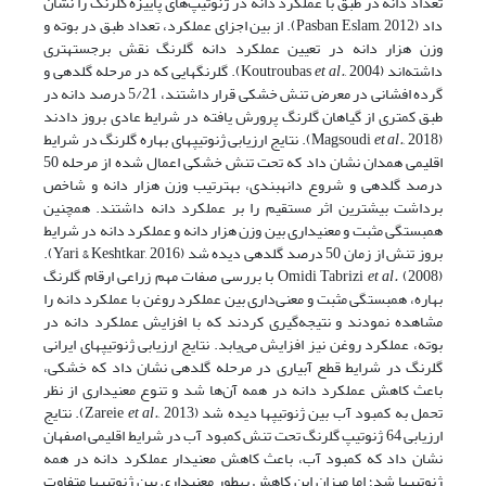
تعداد دانه در طبق با عملکرد دانه در ژنوتیپ‌های پاییزه گلرنگ را نشان
داد (Pasban Eslam, 2012). از بین اجزای عملکرد، تعداد طبق در بوته و
وزن هزار دانه در تعیین عملکرد دانه گلرنگ نقش برجسته­تری
داشته‌اند (Koutroubas
et al.
, 2004). گلرنگ­هایی که در مرحله گل­دهی و
گرده افشانی در معرض تنش خشکی قرار داشتند، 5/21 درصد دانه در
طبق کمتری از گیاهان گلرنگ پرورش یافته در شرایط عادی بروز دادند
(Magsoudi
et al.
, 2018). نتایج ارزیابی ژنوتیپ­های بهاره گلرنگ در شرایط
اقلیمی همدان نشان داد که تحت تنش خشکی اعمال شده از مرحله 50
درصد گل­دهی و شروع دانه­بندی، به­ترتیب وزن هزار دانه و شاخص
برداشت بیشترین اثر مستقیم را بر عملکرد دانه داشتند. همچنین
همبستگی مثبت و معنی­داری بین وزن هزار دانه و عملکرد دانه در شرایط
بروز تنش از زمان 50 درصد گل­دهی دیده شد (Yari & Keshtkar, 2016).
et al.
Omidi Tabrizi
(2008) با بررسی صفات مهم زراعی ارقام گلرنگ
بهاره، همبستگی مثبت و معنی‌داری بین عملکرد روغن با عملکرد دانه را
مشاهده نمودند و نتیجه‌گیری کردند که با افزایش عملکرد دانه در
بوته، عملکرد روغن نیز افزایش می‌یابد. نتایج ارزیابی ژنوتیپ­های ایرانی
گلرنگ در شرایط قطع آبیاری در مرحله گل­دهی نشان داد که خشکی،
باعث کاهش عملکرد دانه در همه آن‌ها شد و تنوع معنی­داری از نظر
تحمل به کمبود آب بین ژنوتیپ­ها دیده شد (Zareie
et al.
, 2013). نتایج
ارزیابی 64 ژنوتیپ گلرنگ تحت تنش کمبود آب در شرایط اقلیمی اصفهان
نشان داد که کمبود آب، باعث کاهش معنی­دار عملکرد دانه در همه
ژنوتیپ­ها شد؛ اما میزان این کاهش به­طور معنی­داری بین ژنوتیپ­ها متفاوت