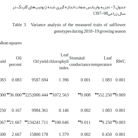
جدول 3- تجزیه واریانس صفات اندازه گیری شده ژنوتیپ‌های گلرنگ در
سال زراعی­98-1397
Table 3. Variance analysis of the measured traits of safflower
genotypes during 2018-19 growing season
Mean squares
Leaf
Oil
Stomatal
Leaf
ield
Oil yield
chlorophyll
RWC
percent
conductance
temperature
index
083
0.083
9587.694
1.396
0.001
1.083
0.001
**
**
**
**
**
**
000
36.000
2252000.444
1072.563
0.008
552.250
0.069
250
0.167
9984.361
0.146
0.002
1.083
0.001
**
**
**
**
**
**
067
21.667
234241.711
100.646
0.011
9.250
0.003
600
2.667
15800.178
1.379
0.002
0.450
0.001