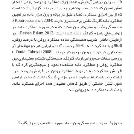
5). بنابراین در این آزمایش، همه اجزای عملکرد و درصد روغن دانه از
نقش تعیین کننده در محصول­دهی برخوردار بودند. گزارش شده است
که از بین اجزای عملکرد، تعداد طبق در بوته و وزن هزار دانه در تعیین
عملکرد دانه گلرنگ نقش برجسته­تری دارند (Koutroubas
et al.
, 2004).
همبستگی مثبت و معنی‌دار بین تعداد دانه در طبق با عملکرد دانه در
ژنوتیپ‌های پاییزه گلرنگ دیده شده است (Pasban Eslam, 2012). در
آزمایش حاضر، ضریب همبستگی ساده عملکرد روغن با درصد روغن،
96/0 و با عملکرد دانه، 99/0 به­دست آمد؛ بنابراین هر دو مولفه از اثر
معنی­داری در تولید روغن برخوردار بودند. Omidi Tabrizi (2008) با
بررسی صفات مهم زراعی ارقام گلرنگ، همبستگی مثبت و معنی‌داری بین
عملکرد روغن و عملکرد دانه مشاهده نمود و نتیجه‌گیری کرد که با
افزایش عملکرد دانه در بوته، عملکرد روغن نیز افزایش می‌یابد. در­
نهایت چنین استنباط می­شود که در مزارع گلرنگ کشت شده در اراضی
شور، تنش خشکی از طریق کاهش معنی­دار همه اجزای عملکرد دانه،
باعث افت عملکرد دانه و روغن شد.
جدول 5- ضرایب همبستگی بین صفات مورد مطالعه ژنوتیپ­های گلرنگ