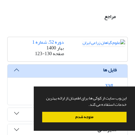
مراجع
دوره 52، شماره 1
بهار 1400
صفحه
123-130
فایل ها
XML
اصل مقاله
986.22 K
این وب سایت از کوکی ها برای اطمینان از ارائه بهترین
خدمات استفاده می کند.
سابقه مقاله
متوجه شدم
هم رسانی