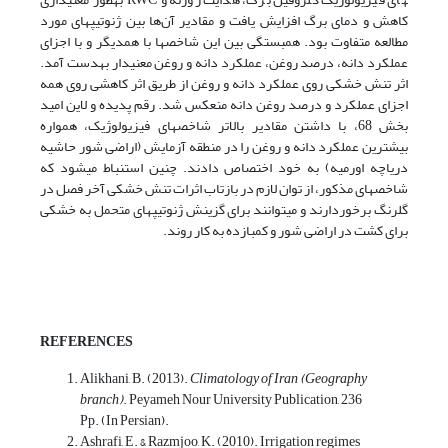
کاهش و دمای برگ افزایش یافت و مقادیر آن‌ها بین ژنوتیپ­های مورد
مطالعه متفاوت بود. همبستگی بین این شاخص­ها با همدیگر و با اجزای
عملکرد دانه، درصد روغن، عملکرد دانه و روغن معنی­دار به­دست آمد.
اثر تنش خشکی روی عملکرد دانه و روغن از طریق اثر کاهشی روی همه
اجزای عملکرد و درصد روغن دانه منعکس شد. رقم پدیده و لاین امید
بخش 68، با داشتن مقادیر بالاتر شاخص­های فیزیولوژیک، همواره
بیشترین عملکرد دانه و روغن را در منطقه آزمایش (اراضی شور حاشیه
دریاچه اورمیه) به خود اختصاص دادند. چنین استنباط می­شود که
شاخص­های مذکور، از توان لازم در بازتاب اثرات تنش خشکی آخر فصل در
گلرنگ برخوردارند و می­توانند برای گزینش ژنوتیپ­های متحمل به خشکی
برای کشت در اراضی شور و کم­بازده به­ کار روند.
REFERENCES
Alikhani, B. (2013).
Climatology of Iran (Geography
branch)
. Peyameh Nour University Publication, 236
Pp. (In Persian).
Ashrafi, E. & Razmjoo, K. (2010). Irrigation regimes