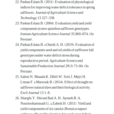
Pasban Eslam, B. (2011). Evaluation of physiological
indices for improving water deficit tolerance in spring
safflower.
Journal of Agriculture Science and
Technology
, 13, 327-338.
Pasban Eslam, B. (2004). Evaluation yield and yield
components in new spineless safflower genotypes.
Iranian Agriculture Science Journal
, 35, 869-874. (In
Persian).
Pasban Eslam, B. & Omidi, A. H. (2019). Evaluation of
yield components, seed and oil yields of safflower fall
genotypes under water deficit stress during
reproductive period.
Agriculture Science and
Sustainable Production Journal
, 29(3), 73-84. (In
Persian).
Salem, N., Msaada, K., Dhifi, W., Sriti, J., Mejri, H.,
Liman, F. & Marzouk, B. (2014). Effect of drought on
safflower natural dyes and their biological activity.
Excli Journal
, 13, 1-8.
Sharghi, Y., Shirani Rad, A. H., Ayeneh, B. A.,
Nourmohammadi, G. & Zahedi, H. (2011). Yield and
yield components of six canola (
Brassica napus
)