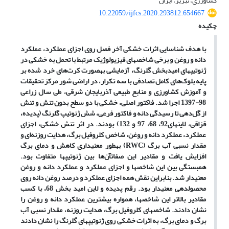
کشاورزی، تبریز، ایران
10.22059/ijfcs.2020.293812.654667
چکیده
با هدف شناسایی اثرات خشکی آخر فصل روی اجزای عملکرد، عملکرد
دانه و روغن و برخی شاخص­های فیزیولوژیک مرتبط با تحمل به خشکی در
ژنوتیپ­های امید­بخش گلرنگ، آزمایشی به­صورت کرت‌های خرد شده بر
پایه بلوک‌های کامل تصادفی با سه تکرار، در اراضی شور مرکز تحقیقات
و آموزش کشاورزی و منابع طبیعی آذربایجان شرقی، طی سال زراعی
98-1397 اجرا شد. فاکتور اصلی، خشکی با دو سطح بدون تنش و تنش
از گل‌دهی تا رسیدگی دانه و فاکتور فرعی، شش ژنوتیپ­ گلرنگ (پدیده،
قزاقی، لاین­های92، 68، 97 و 132) بودند. در اثر تنش خشکی، اجزای
عملکرد، عملکرد دانه و روغن، شاخص کلروفیل برگ، هدایت روزنه‌ای و
مقدار نسبی آب برگ (
RWC
) به­طور معنی­داری کاهش و دمای برگ
افزایش یافت و مقادیر این صفاتآن‌ها بین ژنوتیپ­ها متفاوت بود.
همبستگی­ بین این شاخص­ها و اجزای عملکرد و عملکرد دانه و روغن
معنی­دار شد. بنابراین نقش همه اجزای عملکرد و درصد روغن دانه روی
محصول­دهی معنی­دار بود. رقم پدیده و لاین امید بخش 68، با کسب
مقادیر بالاتر این شاخص­ها، همواره بیشترین عملکرد دانه و روغن را
نشان دادند. شاخص­های کلروفیل برگ، هدایت روزنه، مقدار نسبی آب
برگ
و دمای برگ، به اثرات خشکی روی ژنوتیپ­های گلرنگ را نشان دادند