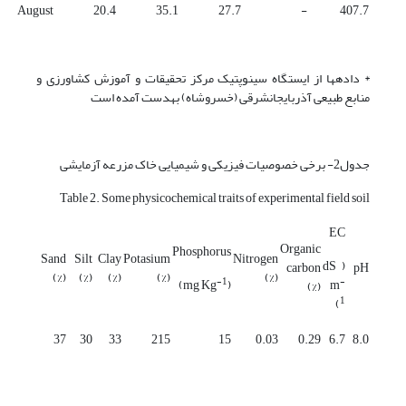
August
20.4
35.1
27.7
-
407.7
* داده­ها از ایستگاه سینوپتیک مرکز تحقیقات و آموزش کشاورزی و
منابع طبیعی آذربایجانشرقی (خسروشاه) به­دست آمده است
جدول2- برخی خصوصیات فیزیکی و شیمیایی خاک مزرعه آزمایشی
Table 2. Some physicochemical traits of experimental field soil
EC
Organic
Phosphorus
Sand
Silt
Clay
Potasium
Nitrogen
( dS
carbon
pH
(%)
(%)
(%)
(%)
(%)
-1
-
)
(mg Kg
m
(%)
1
)
37
30
33
215
15
0.03
0.29
6.7
8.0