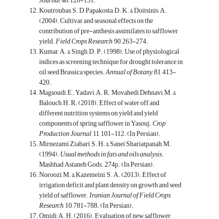
Journal
, 48, 126-131.
Koutroubas, S. D, Papakosta, D. K. & Doitsinis, A.
(2004). Cultivar and seasonal effects on the
contribution of pre-anthesis assimilates to safflower
yield.
Field Crops Research
, 90, 263-274.
Kumar, A. & Singh, D. P. (1998). Use of physiological
indices as screening technique for drought tolerance in
oil seed Brassica species.
Annual of Botany
, 81, 413-
420.
Magsoudi, E., Yadavi, A. R., Movahedi Dehnavi, M. &
Balouch, H. R. (2018). Effect of water off and
different nutrition systems on yield and yield
components of spring safflower in Yasouj.
Crop
Production Journal
, 11, 101-112. (In Persian).
Mirnezami Ziabari, S. H. & Sanei Shariatpanah, M.
(1994).
Usual methods in fats and oils analysis
.
Mashhad Astaneh Gods. 274p. (In Persian).
Noroozi, M. & Kazemeini, S. A. (2013). Effect of
irrigation deficit and plant density on growth and seed
yield of safflower.
Iranian Journal of Field Crops
Research
, 10, 781-788. (In Persian).
Omidi, A. H. (2016). Evaluation of new safflower