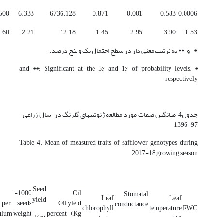
500
6.333
6736.128
0.871
0.001
0.583
0.0006
.60
2.21
12.18
1.45
2.95
3.90
1.53
* و: ** به ترتیب معنی دار در سطح احتمال یک و پنج درصد.
* and **: Significant at the 5% and 1% of probability levels,
respectively
جدول4– میانگین صفات مورد مطالعه ژنوتیپ­های گلرنگ در سال زراعی­
97-1396
Table 4. Mean of measured traits of safflower genotypes during
2017-18 growing season
Seed
1000-
Oil
Stomatal
Leaf
Leaf
yield
s per
seeds
Oil
yield
conductance
chlorophyll
temperature
RWC
tulum
weight
percent
(Kg