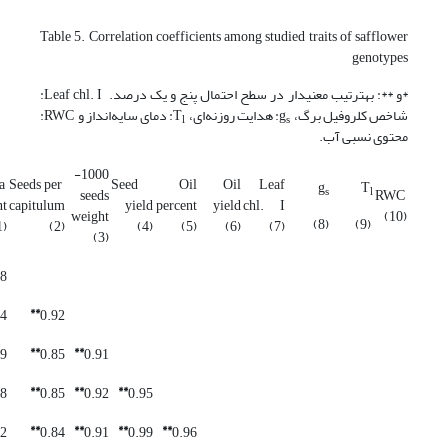
Table 5. Correlation coefficients among studied traits of safflower
genotypes
*و **: به­ترتیب معنی­دار در سطح احتمال پنج و یک درصد. Leaf chl. I:
شاخص کلروفیل برگ، g
: هدایت روزنه‌ای، T
: دمای سایه‌انداز و RWC:
l
s
محتوی نسبی آب.
1000-
la
Seeds per
Seed
Oil
Oil
Leaf
g
T
s
l
seeds
RWC
nt
capitulum
yield
percent
yield
chl. I
weight
(10)
(8)
(9)
1)
(2)
(4)
(5)
(6)
(7)
(3)
78
**
84
0.92
**
**
79
0.85
0.91
**
**
**
88
0.85
0.92
0.95
**
**
**
**
82
0.84
0.91
0.99
0.96