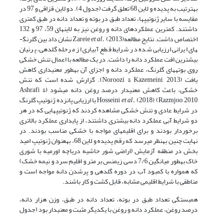
به­ترتیب به پدیده و لاین 68 تعلق گرفت (جدول 4). دو لاین قزاقی و 97 در
مقایسه با سایر ژنوتیپ­ها، تعداد طبق در بوته و تعداد دانه در طبق کمتری
داشتند. کمترین عملکرد­های دانه و روغن نیز به لاین­های 59، 97 و 132
اختصاص داشت. نتایج مطالعهZareie
et al.
(2013) نشان داد بین گلرنگ­
های ایرانی ارزیابی شده در شرایط قطع آبیاری از مرحله گل­دهی، پرنیان
بیشترین افت عملکرد دانه را داشت. در یک مطالعه با اعمال تنش خشکی
روی بوته­های گلرنگ، عملکرد دانه و اجزای آن به­طور معنی­داری کاهش
یافت (Noroozi & Kazemeini, 2013). گزارش شده است که تنش
خشکی، باعث کاهش معنی­دار درصد روغن دانه می­شود (Ashrafi &
Razmjoo, 2010) Hosseini
et al.
(2018) با ارزیابی پانزده ژنوتیپ گلرنگ
در شرایط عادی و تنش خشکی مشاهده کردند که ژنوتیپ­هایی که در هر
دو شرایط آبی عملکرد دانه بیشتری داشتند، از پایداری عملکرد بالاتری
برخوردار بودند و برای اقلیم­های مواجه با خشکی مناسب بودند. در
نهایت چنین به­نظر می­رسد که رقم پدیده و لاین 68، به­عنوان ژنوتیپ امید
بخش در منطقه آزمایش (اراضی شور حاشیه دریاچه اورمیه با شوری
خاک به­طور میانگین 7/6 دسی زیمنس بر متر و اقلیم سرد و نیمه خشک)
که همواره با کمبود آب در دوره گل­دهی و پرشدن دانه مواجه است و
مناطقی با شرایط اقلیمی مشابه، قابل کشت و کار باشند.
همبستگی تعداد طبق در بوته، تعداد دانه در طبق، وزن هزار دانه،
درصد روغن، عملکرد دانه و روغن با یکدیگر مثبت و معنی­دار بود (جدول