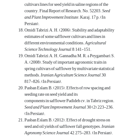
cultivars lines for seed yield in saline regions of the
country. Final Report of Research. No. 52203.
Seed
and Plant Improvement Institute
. Karaj. 17 p. (In
Persian).
Omidi Tabrizi, A. H. (2006). Stability and adaptability
estimates of some safflower cultivars and lines in
different environmental conditions.
Agricultural
Science Technology Journal
, 8, 141-151.
Omidi Tabrizi, A. H., Gannadha, M. R. & Peygambari, S.
A. (2008). Study of important agronomic traits in
spring cultivars of safflower by multivariate statistical
methods.
Iranian Agriculture Science Journal
, 30,
817-826. (In Persian).
Pasban Eslam, B. (2015). Effects of row spacing and
seeding rate on seed yield and its
components in safflower Padideh cv. in Tabriz region.
Seed and Plant Improvement Journal
, 30 (2), 223-236.
(In Persian).
Pasban Eslam, B. (2012). Effect of drought stress on
seed and oil yields of safflower fall genotypes.
Iranian
Agronomy Science Journal
, 42, 275-283. (In Persian).