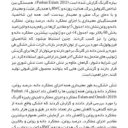
بهاره گلرنگ گزارش شده است (Pasban Eslam, 2011). همبستگی بین
شاخص کلروفیل برگ، هدایت روزنه و RWC با همدیگر، مثبت و معنی­دار
و با دمای برگ منفی و معنی­دار به­دست آمد. همه این شاخص­ها،
همبستگی­های معنی­داری با اجزای عملکرد دانه، درصد روغن، عملکرد
دانه و روغن نشان داد (جدول 5) و مقادیر آن‌ها در رقم پدیده و لاین امید
بخش 68 بالاتر بود (جدول 4)؛ این دو ژنوتیپ، بیشترین عملکرد دانه و
روغن را نیز کسب کردند. چنین استنباط می­شود که شاخص­های
فیزیولوژیک مورد بررسی، از توان لازم در بازتاب اثرات تنش خشکی طی
دوره پرشدن دانه در گلرنگ برخوردارند و می‌توان از آن‌ها برای گزینش
ژنوتیپ­ های متحمل به خشکی آخر فصل در اراضی شور استفاده کرد. در
این شرایط دشوار، گیاهان علاوه بر تنش خشکی، تحت تنش شوری نیز
قرار دارند و گزینش لاین­ هایی که بتوانند محصول قابل قبولی تولید
کنند، حایز اهمیت است.
تنش خشکی به­ طور معنی­داری همه اجزای عملکرد دانه، درصد روغن،
عملکرد دانه و روغن همه ژنوتیپ ­ها را کاهش داد (جدول ­4). Pasban
Eslam and Omidi (2019) عملکرد و اجزای عملکرد لاین­های پاییزه گلرنگ
را مورد بررسی قرار دادند و گزارش کردند که خشکی واقع شده از
مرحله گل­دهی با کاهش معنی ­دار تعداد دانه در طبق و وزن هزار دانه،
عملکرد دانه و روغن را کاهش داد. در آزمایش حاضر، همواره بیشترین
مقادیر اجزای عملکرد، درصد روغن، عملکرد دانه و روغن و بالاترین
مقادیر شاخص کلروفیل برگ، هدایت روزنه و RWC و کمترین دمای برگ،