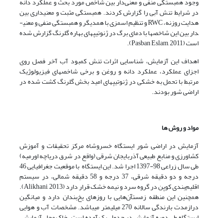
وجود همبستگی منفی و معنی‌دار بین شاخص مورد بحث و عملکرد دانه
در شرایط تنش آبی را گزارش کردند. همبستگی مثبت و معنی­داری بین
هدایت روزنه، RWC و تنظیم اسمزی با همدیگر و همبستگی منفی و معنی­
دار بین این شاخص­ها با دمای برگ در ژنوتیپ­های بهاره گلرنگ گزارش شده
است (Pasban Eslam, 2011).
اهداف این آزمایش، شناسایی اثرات تنش کمبود آب آخر فصل روی
اجزای عملکرد، عملکرد دانه و روغن و برخی شاخص­های فیزیولوژیک
مرتبط با تحمل به خشکی در ژنوتیپ­های امید بخش گلرنگ کشت شده در
اراضی شور بودند.
مواد و روش ها
آزمایش در اراضی شور ایستگاه خسروشاه مرکز تحقیقات و آموزش
کشاورزی و منابع طبیعی آذربایجان شرقی (واقع در شرق دریاچه اورمیه)
طی سال زراعی 98-1397 اجرا شد.
این ایستگاه با موقعیت جغرافیایی 46
درجه و دو دقیقه شرقی، 37 درجه و 58 دقیقه شمالی، در سیستم
اقلیم‌بندی کوپن در گروه سرد و نیمه خشک قرار دارد (Alikhani, 2013).
همچنین این منطقه زمستآن‌هایی با روزهای یخ‌بندان دارد و میانگین
درازمدت بارندگی سالانه 270 میلی­متر می­باشد. مشخصات آب و هوایی
ایستگاه طی دوره آزمایش در جدول یک آمده است. خاک محل آزمایش،