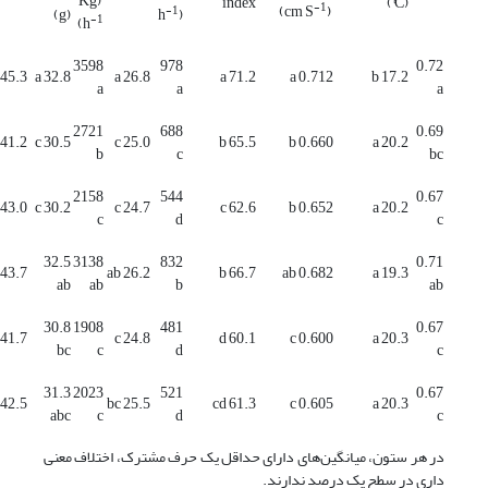
(Kg
index
(°C)
-1
)
(cm S
-1
(g)
h
)
-1
)
h
3598
978
0.72
45.3 a
32.8 a
26.8 a
71.2 a
0.712 a
17.2 b
a
a
a
2721
688
0.69
41.2 b
30.5 c
25.0 c
65.5 b
0.660 b
20.2 a
b
c
bc
2158
544
0.67
43.0 ab
30.2 c
24.7 c
62.6 c
0.652 b
20.2 a
c
d
c
32.5
3138
832
0.71
43.7 ab
26.2 ab
66.7 b
0.682 ab
19.3 a
ab
ab
b
ab
30.8
1908
481
0.67
41.7 b
24.8 c
60.1 d
0.600 c
20.3 a
bc
c
d
c
31.3
2023
521
0.67
42.5 b
25.5 bc
61.3 cd
0.605 c
20.3 a
abc
c
d
c
در هر ستون، میانگین‌های دارای حداقل یک حرف مشترک، اختلاف معنی
داری در سطح یک درصد ندارند.