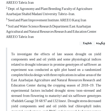
AREEO, Tabriz, Iran
2
Dept. of Agronomy and Plant Breeding, Faculty of Agriculture,
Azarbaijan Shahid Madani University, Tabriz-Iran.
3
Seed and Plant Improvement Institute, AREEO, Karaj, Iran
4
Soil and Water Science Research Department, East Azarbaijan
Agricultural and Natural Resources Research and Education Center,
AREEO, Tabriz, Iran
چکیده
English
To investigate the effects of late season drought on yield
components, seed and oil yields and some physiological indices
related to drought tolerance in promise genotypes of safflower, an
experiment was conducted as split plot based on a randomized
complete blocks design with three replications in saline areas of the
East Azarbaijan Agriculture and Natural Resources Research and
Education Center during the cropping season of 2018-19. The
experimental factors included drought stress (non-stressed and
stressed from flowering to maturity) and six safflower genotypes
(Padideh, Gazagi, 59, 68, 97 and 132 lines). Drought stress decreased
yield components, seed and oil yields, leaf chlorophyll index,