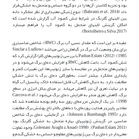
بود و تجزیه کلاستر، آن‌ها را در دو گروه حساس و متحمل به خشکی قرار
داد (Bahrami
et al.
, 2014). تنوع ژنتیکی معنی­داری از نظر عملکرد دانه
بین لاین­های گلرنگ در شرایط تنش کمبود آب گزارش شده است که
امکان گزینش لاین­های متحمل به کمبود آب را فراهم می­سازد
(Bortolheiro & Silva, 2017).
عقیده بر این است که مقدار نسبی آب برگ (RWC)، شاخص مناسب­تری
برای بیان وضعیت آب برگ در گیاهان زراعی می­باشد (Sinclar & Ludlow,
1985). Pasban Eslam (2012) با بررسی ژنوتیپ‌های کلزا گزارش کرد که
تنش کمبود آب، باعث کاهش RWC و افزایش دمای برگ می‌شود و در
ژنوتیپ‌های متحمل‌تر در مقایسه با سایر ژنوتیپ‌ها، این تغییرات کمتر و
پایداری عملکرد بیشتر است. به‌طور‌کلی دمای برگ با تنش خشکی
مطابقت دارد. به دنبال کاهش آب قابل استفاده خاک، پتانسیل آب گیاه
و در نهایت تعرق آن نیز کاهش می‌یابد. بر مبنای بیلان انرژی در سطح
برگ، کاهش تعرق منجر به افزایش دمای برگ می‌شود (Carcova
,
et al.
1998). در یک آزمایش مزرعه‌ای روی سه رقم یونجه مشاهده شد که
مقادیر پایین‌تر هدایت روزنه‌ای با دماهای بالاتر تاج پوشش برگ مطابقت
دارد (Johnson & Rumbaugh, 1995). در آزمایشی، دمای برگ شاخص
مناسبی در گزینش ژنوتیپ­های بهاره متحمل به خشکی گلرنگ بود
(Pasban Eslam, 2011). Golestani Araghi & Assad (1998)، وجود تفاوت
معنی‌دار در دمای برگ بین ژنوتیپ‌های مقاوم و حساس به خشکی گندم و