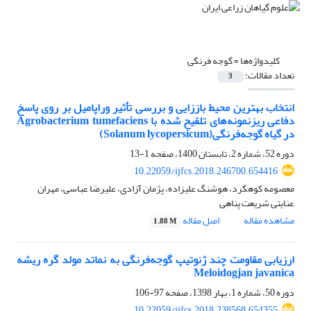
کلیدواژه‌ها =
گوجه فرنگی
تعداد مقالات:
3
انتخاب بهترین محیط باززایی و بررسی تأثیر وراپامیل بر روی پاسخ
دفاعی ریزنمونه‌های تلقیح شده با Agrobacterium tumefaciens
در گیاه گوجه‌فرنگی(Solanum lycopersicum)
دوره 52، شماره 2، تابستان 1400، صفحه
1-13
10.22059/ijfcs.2018.246700.654416
معصومه کوهگرد، هوشنگ علیزاده، پژمان آزادی، علیرضا عباسی، مهران
عنایتی شریعت پناهی
مشاهده مقاله
اصل مقاله
1.88 M
ارزیابی مقاومت چند ژنوتیپ گوجه‌فرنگی به نماتد مولد گره ریشه
Meloidogjan javanica
دوره 50، شماره 1، بهار 1398، صفحه
97-106
10.22059/ijfcs.2018.238568.654355