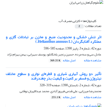
کلیدواژه‌ها =
کارایی مصرف آب.
تعداد مقالات:
2
اثر تنش خشکی و محدودیت منبع و مخزن بر تبادلات گازی و
عملکرد آفتابگردان (Helianthus annuus L.)
دوره 42، شماره 3، پاییز 1390، صفحه
585-596
عادل سی و سه مرده، حسین رنجبر بلخکانلو، یوسف سهرابی، بهمن بهرام نژاد
مشاهده مقاله
اصل مقاله
369.35 K
تأثیر دو روش آبیاری شیاری و قطره‌ای نواری و سطوح مختلف
نیتروژن و فسفر بر کمیت و کیفیت بذر چغندرقند
دوره 42، شماره 2، تابستان 1390، صفحه
319-328
محمدرضا میرزایی، علی قدمی فیروزآبادی، محمد عبداللهیان نوقابی
مشاهده مقاله
اصل مقاله
255.1 K