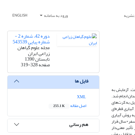
 نشریه
ورود به سامانه
ENGLISH
دوره 42، شماره 2 -
شماره پیاپی 543539
مجله علوم گیاهان
زراعی ایران
تابستان 1390
صفحه
319-328
فایل ها
کرد و کیفیت بذر چغندرقند رقم 7233 مورد بررسی قرار گرفت. آزمایش به
بع طبیعی استان همدان انجام شد.
XML
 هکتار) به صورت ترکیب فاکتوریل به کرت‌های
اصل مقاله
255.1 K
یاری قطره‌ای
ب آب مصرفی بود که نسبت به روش آبیاری
فسفر×سال قرار
هم رسانی
أثیر معنی‌دار
ر متقابل روش