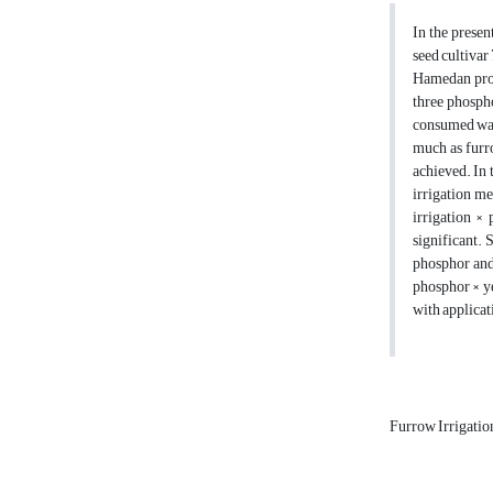
In the presen
seed cultivar
Hamedan provi
three phospho
consumed wate
much as furro
achieved. In 
irrigation me
irrigation ×
significant. 
phosphor and 
phosphor × ye
with applicat
Furrow Irrigati