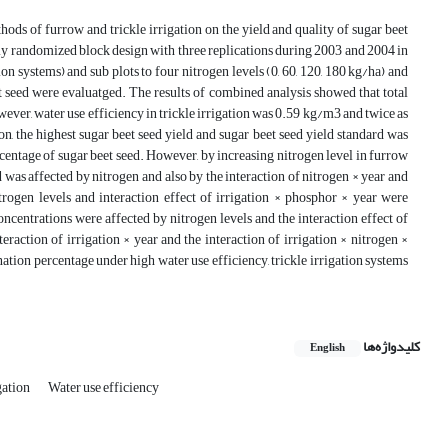
hods of furrow and trickle irrigation on the yield and quality of sugar beet
ely randomized block design with three replications during 2003 and 2004 in
n systems) and sub plots to four nitrogen levels (0, 60, 120, 180 kg/ha) and
eet seed were evaluatged. The results of combined analysis showed that total
wever, water use efficiency in trickle irrigation was 0.59 kg/m3 and twice as
on, the highest sugar beet seed yield and sugar beet seed yield standard was
rcentage of sugar beet seed. However, by increasing nitrogen level in furrow
 was affected by nitrogen and also by the interaction of nitrogen × year and
trogen levels and interaction effect of irrigation × phosphor × year were
centrations were affected by nitrogen levels and the interaction effect of
raction of irrigation × year and the interaction of irrigation × nitrogen ×
ion percentage under high water use efficiency, trickle irrigation systems
کلیدواژه‌ها
English
gation
Water use efficiency