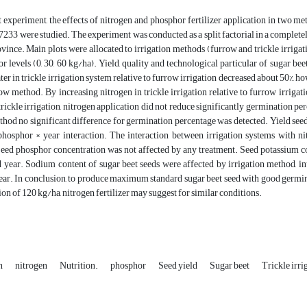
t experiment, the effects of nitrogen and phosphor fertilizer application in two met
 7233 were studied. The experiment was conducted as a split factorial in a complet
nce. Main plots were allocated to irrigation methods (furrow and trickle irrigatio
r levels (0, 30, 60 kg/ha). Yield, quality and technological particular of sugar b
r in trickle irrigation system relative to furrow irrigation decreased about 50%, ho
w method. By increasing nitrogen in trickle irrigation relative to furrow irrigati
trickle irrigation, nitrogen application did not reduce significantly germination pe
thod no significant difference for germination percentage was detected. Yield seed
 phosphor × year interaction. The interaction between irrigation systems with ni
Seed phosphor concentration was not affected by any treatment. Seed potassium con
year. Sodium content of sugar beet seeds were affected by irrigation method, inte
ar. In conclusion, to produce maximum standard sugar beet seed with good germinat
ion of 120 kg/ha, nitrogen fertilizer may suggest for similar conditions.
on
nitrogen
Nutrition.
phosphor
Seed yield
Sugar beet
Trickle irri