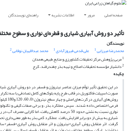
صفحه اصلی
مرور
اطلاعات نشریه
راهنمای نویسندگان
تأثیر دو روش آبیاری شیاری و قطره‌ای نواری و سطوح مخت
نویسندگان
2
1
1
محمدرضا میرزایی
علی قدمی فیروزآبادی
محمد عبداللهیان نوقابی
1
مربی پژوهش مرکز تحقیقات کشاورزی و منابع طبیعی همدان
2
دانشیار مؤسسه تحقیقات اصلاح و تهیه بذر چغندرقند، کرج
چکیده
فرعی اختصاص داده شدند. سپس عملکرد بذر، و برخی صفات کیفی و تکنولوژیک
شیاری به بیش از دو برابر افزایش یافت. عملکرد کمی بذر به طور معنی‌داری تحت
گرفت. اثر متقابل روش آبیاری×نیتروژن و اثر متقابل روش آبیاری×فسفر×سال ر
نداشتند. لیکن سطوح مختلف نیتروژن و اثر متقابل فسفر×سال، بر غلظت پت