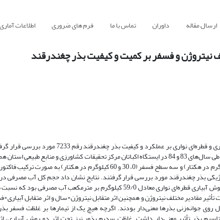
ارسال مقاله
داوران
تماس با ما
فرم های ضروری
اطلاعات آماری
لف نیتروژن و فسفر بر کمیت و کیفیت بذر چغندرقند
در این تحقیق تأثیر توأم میزان عناصر نیتروژن و فسفر در دو روش آبیاری شیاری و قطره‌ای نواری بر عمل
صورت اسپیلت فاکتوریل در قالب طرح پایه بلوک‌‌های کامل تصادفی با سه تکرار طی سال‌های 83 و 84 در ایستگاه اکباتان مرکز تحقیقات کشاورزی و منا
روش‌های آبیاری در کرت‌های اصلی و چهار سطح نیتروژن (0، 60، 120 و180 کیلوگرم در هکتار) و سه سطح فسفر (0، 30 و 60 کیلوگرم در
ی بذر چغندرقند مورد بررسی قرار گرفتند. نتایج نشان داد حجم کل آب مصرفی در آب
نواری نسبت به نشتی حدود 50 درصد کاهش یافت، اما کارایی مصرف آب در روش آبیاری قطره‌ای نواری معادل 59/0 کیلوگرم بر مترمکع
 تأثیر مقادیر مختلف نیتروژن و همچنین اثر متقابل نیتروژن×سال و اثر متقابل آبیاری×
وی جوانه‌زنی بذرها معنی‌دار بودند. اگرچه هیچ ‌یک از تیمارها بر غلظت فسفر بذر ت
اسیم بذر تأثیر معنی‌دار داشت. غلظت سدیم بذور نیز تحت اثر دو روش آبیاری، اث