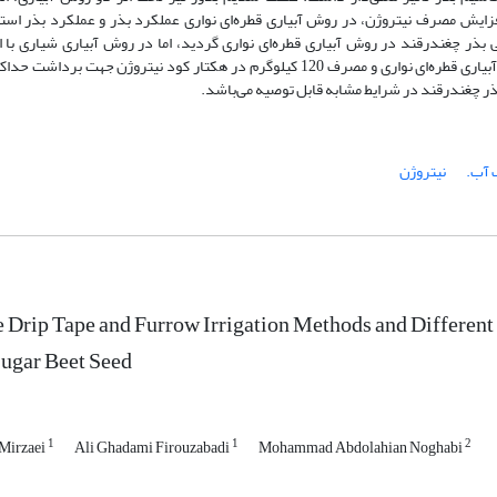
فزایش مصرف نیتروژن، در روش آبیاری قطره‌ای نواری عملکرد بذر و عملکرد بذر است
بذر چغندرقند در روش آبیاری قطره‌ای نواری گردید، اما در روش آبیاری شیاری با
نیتروژن تفاوت معنی‌دار درصد جوانه‌زنی بذر بوجود نیامد. به طور کلی، روش آبیاری قطره‌ای نواری و مصرف 120 کیلوگرم در هکتار کود ن
ذر چغندرقند در شرایط مشابه قابل توصیه می‌باشد.
 آب.
نیتروژن
he Drip Tape and Furrow Irrigation Methods and Different
Sugar Beet Seed
1
1
2
Mirzaei
Ali Ghadami Firouzabadi
Mohammad Abdolahian Noghabi