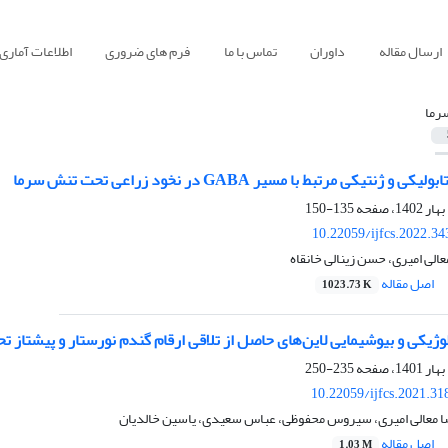
ارسال مقاله
داوران
تماس با ما
فرم های ضروری
اطلاعات آماری
رما
ژنتیکی مرتبط با مسیر GABA در نخود زراعی تحت تنش سرما
135-150
10.22059/ijfcs.2022.3
الی امیری، حسن زینالی خانقاه
اصل مقاله
1023.73 K
وژیکی و بیوشیمایی لاین‌های حاصل از تلاقی ارقام گندم نورستار و پیشتاز 
235-250
10.22059/ijfcs.2021.3
معالی امیری، سیروس محفوظی، عباس سعیدی، یاسین خالدیان
اصل مقاله
1.03 M