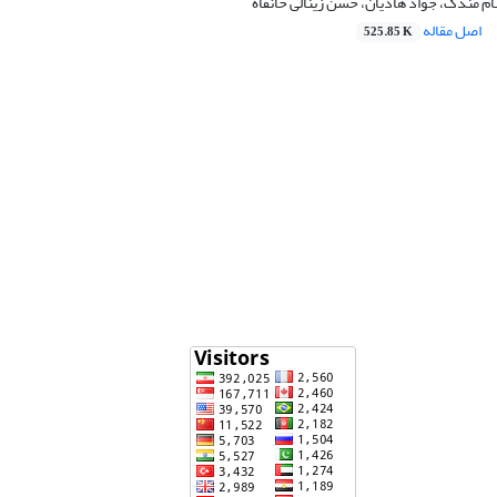
ام مندک، جواد هادیان، حسن زینالی خانقاه
اصل مقاله
525.85 K