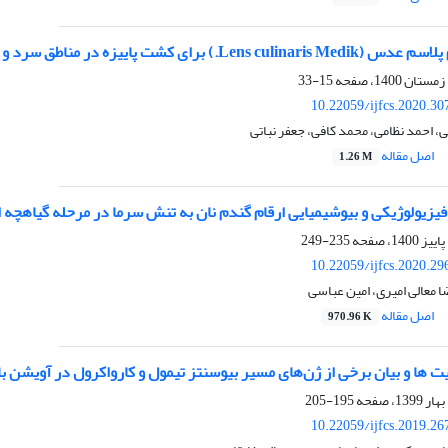
Le.) برای کشت پاییزه در مناطق سرد و مرتفع
15-33
10.22059/ijfcs.2020.3
، احمد نظامی، محمد کافی، جعفر نباتی
اصل مقاله
1.26 M
یزیولوژیکی و بیوشیمیایی ارقام گندم نان به تنش سرما در مرحله گیاهچه 
235-249
10.22059/ijfcs.2020.2
ا معالی امیری، امین عباسی
اصل مقاله
970.96 K
ت ها و بیان برخی از ژن‌های مسیر بیوسنتز تیمول و کارواکرول در آویشن باغی (us vulgaris
195-205
10.22059/ijfcs.2019.2