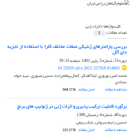
کلیدواژه‌ها =
اثرات ژنی
تعداد مقالات:
2
بررسی پارامترهای ژنتیکی صفات مختلف کلزا با استفاده از تجزیه
دای آلل
دوره 53، شماره 3، پاییز 1401، صفحه
31-39
10.22059/ijfcs.2021.327018.654843
محمد امین نوروزی، لیلا آهنگر، کمال پیغام زاده، حسین صبوری، سید جواد
سجادی
مشاهده مقاله
اصل مقاله
968.17 K
برآورد قابلیت ترکیب پذیری و اثرات ژنی در ژنوتیپ های برنج
دوره 40، شماره 4، زمستان 1388
حسین رحیم سروش، بابک ربیعی
مشاهده مقاله
اصل مقاله
221.17 K