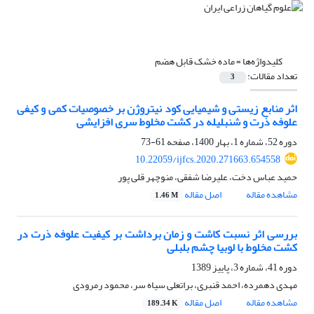
کلیدواژه‌ها =
ماده خشک قابل هضم
تعداد مقالات:
3
اثر منابع زیستی و شیمیایی کود نیتروژن بر خصوصیات کمی و کیفی
علوفه ذرت و شنبلیله در کشت مخلوط سری افزایشی
دوره 52، شماره 1، بهار 1400، صفحه
61-73
10.22059/ijfcs.2020.271663.654558
حمید عباس دخت، علیرضا شفقی، منوچهر قلی پور
مشاهده مقاله
اصل مقاله
1.46 M
بررسی اثر نسبت کاشت و زمان برداشت بر کیفیت علوفه ذرت در
کشت مخلوط با لوبیا چشم بلبلی
دوره 41، شماره 3، پاییز 1389
مهدی دهمرده، احمد قنبری، براتعلی سیاه سر، محمود رمرودی
مشاهده مقاله
اصل مقاله
189.34 K