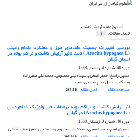
کلیدواژه‌ها =
آرایش کاشت
تعداد مقالات:
2
بررسی تغییرات جمعیت علف‌های هرز و عملکرد بادام زمینی
(Arachis hypogaea L.) تحت تاثیر آرایش کاشت و تراکم بوته در
استان گیلان
دوره 40، شماره 4، زمستان 1388
حسین راسخ، جعفر اصغری، سیده لیلی معصومی، محمد نقی صفرزاده
ویشکایی، عادل دباغ محمدی نسب
مشاهده مقاله
اصل مقاله
266.5 K
اثر آرایش کاشت و تراکم بوته برصفات فیزیولوژیک بادام‌زمینی
(.Arachis hypogaea L) در گیلان
دوره 40، شماره 3، زمستان 1388
حسین راسخ، جعفر اصغری، سیده لیلی معصومی، محمد نقی صفرزاده ویشکایی
مشاهده مقاله
اصل مقاله