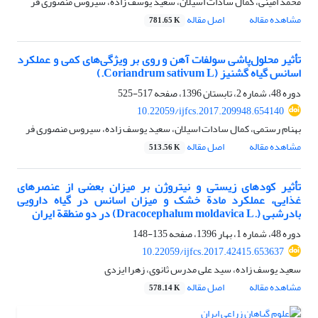
محمد امینی، کمال سادات اسیلان، سعید یوسف زاده، سیروس منصوری فر
مشاهده مقاله
اصل مقاله
781.65 K
تأثیر محلول‌پاشی سولفات آهن و روی بر ویژگی‌های کمی و عملکرد
اسانس گیاه گشنیز (Coriandrum sativum L.)
دوره 48، شماره 2، تابستان 1396، صفحه
517-525
10.22059/ijfcs.2017.209948.654140
بهنام رستمی، کمال سادات اسیلان، سعید یوسف زاده، سیروس منصوری فر
مشاهده مقاله
اصل مقاله
513.56 K
تأثیر کودهای زیستی و نیتروژن بر میزان بعضی از عنصرهای
غذایی، عملکرد مادة خشک و میزان اسانس در گیاه دارویی
بادرشبی (.Dracocephalum moldavica L) در دو منطقة ایران
دوره 48، شماره 1، بهار 1396، صفحه
135-148
10.22059/ijfcs.2017.42415.653637
سعید یوسف زاده، سید علی مدرس ثانوی، زهرا ایزدی
مشاهده مقاله
اصل مقاله
578.14 K