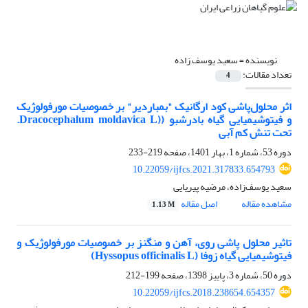
نویسنده =
سعید یوسف زاده
تعداد مقالات:
4
اثر محلول‌پاشی کود ارگانیک "بمباردیر" بر خصوصیات مورفولوژیک
و فیتوشیمیایی گیاه بادرشبو ((Dracocephalum moldavica L.
تحت تنش کم آبی
دوره 53، شماره 1، بهار 1401، صفحه
219-233
10.22059/ijfcs.2021.317833.654793
سعید یوسف‌زاده، مرضیه پیریایی
مشاهده مقاله
اصل مقاله
1.13 M
تاثیر محلول پاشی روی، آهن و منگنز بر خصوصیات مورفولوژیک و
فیتوشیمیایی گیاه زوفا (Hyssopus officinalis L)
دوره 50، شماره 3، پاییز 1398، صفحه
199-212
10.22059/ijfcs.2018.238654.654357