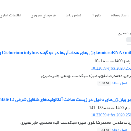
ارسال مقاله
داوران
تماس با ما
فرم های ضروری
اطلاعات آماری
ر نصیری
1-10
10.22059/ijfcs.2020.2
رجی، محمدرضا نقوی، منیژه سبکدست نودهی، جابر نصیری
اصل مقاله
1.68 M
 بیان ژن‌های دخیل در زیست ساخت آلکالوئیدهای شقایق شرقی (Papaver orientale L.)
133-141
10.22059/ijfcs.2020.2
اف مقدس، محمدرضا نقوی، منیژه سبکدست، الهه معتمدی، جابر نصیری
اصل مقاله
1.64 M