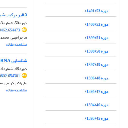
دوره 53 (1401)
آنالیز ترکیب شیمیایی اندام‌های م
دوره 50، شماره 3، پاییز 1398، صفحه
دوره 52 (1400)
58462.654473
هاجر امینی، محمدر
دوره 51 (1399)
مشاهده مقاله
دوره 50 (1398)
شناسایی miRNA ها و ژن های هدف مرتبط با آنها در گیاه خشخاش ( Papaver somniferum)
دوره 49 (1397)
دوره 48، شماره 4، زمستان 1396، صفحه
30802.654301
دوره 48 (1396)
علی اکبر کریمی، م
مشاهده مقاله
دوره 47 (1395)
دوره 46 (1394)
دوره 45 (1393)