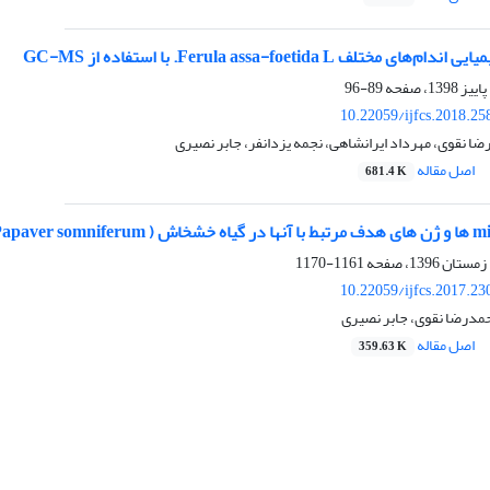
ختلف Ferula assa-foetida L. با استفاده از GC-MS
89-96
10.22059/ijfcs.2018.2
ضا نقوی، مهرداد ایرانشاهی، نجمه یزدانفر، جابر نصیری
اصل مقاله
681.4 K
1161-1170
10.22059/ijfcs.2017.2
حمدرضا نقوی، جابر نصیری
اصل مقاله
359.63 K