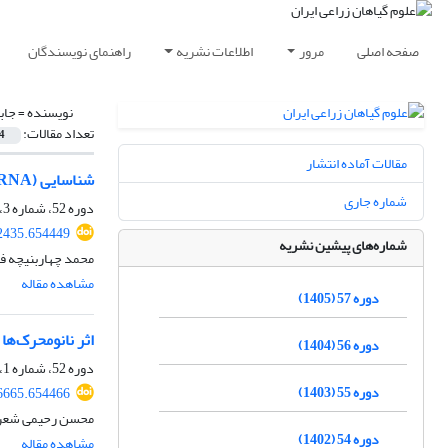
صفحه اصلی
مرور
اطلاعات نشریه
راهنمای نویسندگان
نویسنده =
جاب
تعداد مقالات:
4
مقالات آماده انتشار
شناسایی microRNA (miRNA)ها و ژن‌های هدف آن‌ها در دو گونه Cichorium intybus و Cichorium endivia
شماره جاری
دوره 52، شماره 3، پاییز 1400، صفحه
52435.654449
شماره‌های پیشین نشریه
محمد چهاربنیچه ف
مشاهده مقاله
دوره 57 (1405)
اثر نانومحرک‌ها بر
دوره 56 (1404)
دوره 52، شماره 1، بهار 1400، صفحه
دوره 55 (1403)
56665.654466
محسن رحیمی شعرب
دوره 54 (1402)
مشاهده مقاله