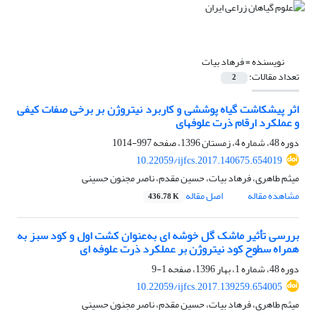
نویسنده =
فرهاد بیات
تعداد مقالات:
2
اثر پیش‏کاشت گیاه پوششی و کاربرد نیتروژن بر برخی صفات کیفی
و عملکرد ارقام ذرت علوفه‏ای
دوره 48، شماره 4، زمستان 1396، صفحه
997-1014
10.22059/ijfcs.2017.140675.654019
میثم طاهری، فرهاد بیات، حسین مقدم، ناصر مجنون حسینی
مشاهده مقاله
اصل مقاله
436.78 K
بررسی تأثیر ماشک گل ‏خوشه‏ ای به‌عنوان‏ کشت اول و کود سبز به
همراه سطوح کود نیتروژن بر عملکرد ذرت علوفه ‏ای
دوره 48، شماره 1، بهار 1396، صفحه
1-9
10.22059/ijfcs.2017.139259.654005
میثم طاهری، فرهاد بیات، حسین مقدم، ناصر مجنون حسینی