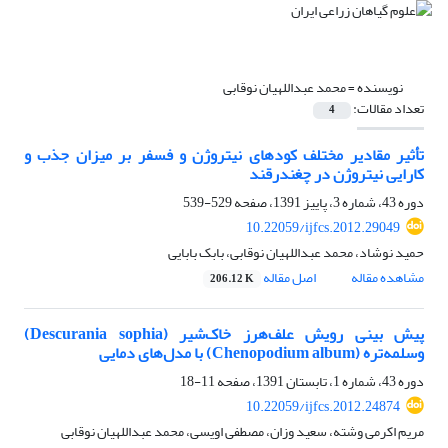
نویسنده =
محمد عبداللهیان نوقابی
تعداد مقالات:
4
تأثیر مقادیر مختلف کودهای نیتروژن و فسفر بر میزان جذب و
کارایی نیتروژن در چغندرقند
دوره 43، شماره 3، پاییز 1391، صفحه
529-539
10.22059/ijfcs.2012.29049
حمید نوشاد، محمد عبداللهیان نوقابی، بابک بابایی
مشاهده مقاله
اصل مقاله
206.12 K
پیش بینی رویش علف‌هرز خاک‌شیر (Descurania sophia)
وسلمه‌تره (Chenopodium album) با مدل‌های دمایی
دوره 43، شماره 1، تابستان 1391، صفحه
11-18
10.22059/ijfcs.2012.24874
مریم اکرمی وشته، سعید وزان، مصطفی اویسی، محمد عبداللهیان نوقابی