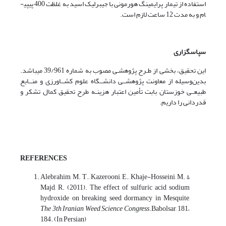
استفاده از تیمار پرایمینگ هورمونی با جیبرلیک اسید به غلظت 400 پی­پی­
ام و به مدت 12 ساعت لازم است.
سپاسگزاری
این تحقیق، بخشی از طـرح پژوهشـی مصوب به شماره 39/961 می­باشد.
بدین‌وسیله از معاونت پژوهشــی دانشــگاه علوم کشــاورزی و منــابع
طبیعــی خوزستان بابت تأمین اعتبار هزینـه طرح تحقیق کمال تشکر و
قدردانی را داریم.
REFERENCES
Alebrahim, M. T., Kazerooni, E., Khaje-Hosseini, M. &
Majd, R. (2011). The effect of sulfuric acid sodium
hydroxide on breaking seed dormancy in Mesquite,
The 3th Iranian Weed Science Congress
.Babolsar, 181–
184. (In Persian)