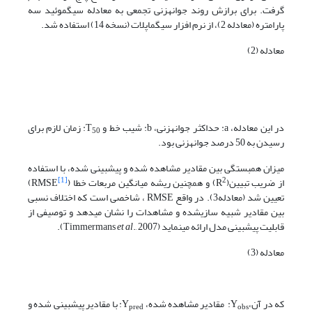
گرفت. برای برازش روند جوانه­زنی تجمعی به معادله سیگموئید سه
پارامتره (معادله 2)، از نرم افزار سیگماپلات (نسخه 14) استفاده شد.
معادله (2)
در این معادله، a: حداکثر جوانه­زنی، b: شیب خط و T
: زمان لازم برای
50
رسیدن به 50 درصد ­جوانه­زنی بود.
میزان همبستگی بین مقادیر مشاهده شده و پیش­بینی شده، با استفاده
[1]
2
از ضریب تبیین(R
) و همچنین ریشه میانگین مربعات خطا (RMSE
)
تعیین شد (معادله3). در واقع RMSE ، شاخصی است که اختلاف نسبی
بین مقادیر شبیه سازی­شده و مشاهدات را نشان می­دهد و توصیفی از
قابلیت پیش­بینی مدل ارائه می­نماید (Timmermans
., 2007).
et al
معادله (3)
که در آن،Y
: مقادیر مشاهده شده، Y
: با مقادیر پیش­بینی شده و
pred
obs