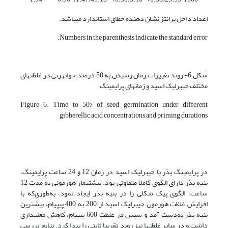
اعداد داخل پرانتز نشان دهنده خطای استاندارد می­باشد.
Numbers in the parenthesis indicate the standard error.
شکل 6- روند تغییرات زمان رسیدن به 50 درصد جوانه­زنی در غلظت­های
مختلف جیبرلیک اسید و زمان­های پرایمینگ
Figure 6. Time to 50% of seed germination under different
gibberellic acid concentrations and priming durations
در پرایمینگ بذر با جیبرلیک اسید در زمان 12 و 24 ساعت پرایمینگ،
بنیه بذر دارای الگوی کاملا متفاوتی بود. پیش­تیمار هورمونی به مدت 12
ساعت، الگوی پیک شکلی را در بنیه بذر ایجاد نمود، به‌طوری‌که با
افزایش غلظت هورمون جیبرلیک اسید از 200 به 400 پی­پی­ام، بیشترین
بنیه بذر به‌دست آمد و سپس در غلظت 600 پی­پی­ام، کاهش معنی­داری
داشت و در سایر غلظت­ها نیز روند تقریبا ثابتی را پیدا کرد. نتایج بررسی