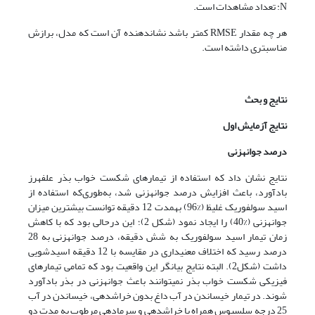
N: تعداد مشاهدات است.
هر چه مقدار RMSE کمتر باشد نشان­دهنده آن است که مدل، برازش
مناسب­تری داشته است.
نتایج و بحث
نتایج آزمایش اول
درصد جوانه­زنی
نتایج نشان داد که استفاده از تیمارهای شکست خواب بذر علف­هرز
بادآورد، باعث افزایش درصد جوانه­زنی شد، به‌طوری‌که استفاده از
اسید سولفوریک غلیظ (%96) به­مدت 12 دقیقه توانست بیشترین میزان
جوانه­زنی (%40) را ایجاد نمود (شکل 2)؛ این درحالی بود که با کاهش
زمان تیمار اسید سولفوریک به شش دقیقه، درصد جوانه­زنی به 28
درصد رسید که اختلاف معنی­داری در مقایسه با 12 دقیقه اسیدشویی
داشت (شکل2). البته نتایج بیانگر این واقعیت بود که تمامی تیمارهای
فیزیکی شکست خواب بذر نمی­توانند باعث جوانه­زنی در بذر بادآورد
شوند. در تیمار خیساندن در آب داغ بدون خراش­دهی، خیساندن در آب
25 درجه سلسیوس همراه با خراش­دهی و سرمادهی مرطوب به مدت دو