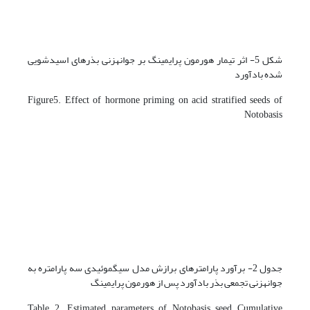
شکل 5- اثر تیمار هورمون پرایمینگ بر جوانه­زنی بذرهای اسیدشویی
شده بادآورد
Figure5. Effect of hormone priming on acid stratified seeds of
Notobasis
جدول 2- برآورد پارامترهای برازش مدل سیگموئیدی سه­ پارامتره به
جوانه­زنی تجمعی بذر بادآورد پس از هورمون پرایمینگ
Table 2. Estimated parameters of Notobasis seed Cumulative