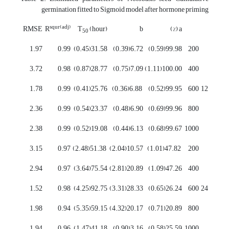
germination fitted to Sigmoid model after hormone priming
squr(adj)
RMSE
R
T
(hour)
b
a (%)
50
1.97
0.99
31.58(0.45)
6.72(0.39)
99.98(0.59)
200
3.72
0.98
28.77(0.87)
7.09(0.75)
100.00(1.11)
400
1.78
0.99
25.76(0.41)
6.88(0.36)
99.95(0.52)
600
12
2.36
0.99
23.37(0.54)
6.90(0.48)
99.96(0.69)
800
2.38
0.99
19.08(0.52)
6.13(0.44)
99.67(0.68)
1000
3.15
0.97
51.38(2.48)
10.57(2.04)
47.82(1.01)
200
2.94
0.97
75.54(3.64)
20.89(2.81)
47.26(1.09)
400
1.52
0.98
92.75(4.25)
28.33(3.31)
26.24(0.65)
600
24
1.98
0.94
59.15(5.35)
20.17(4.32)
20.89(0.71)
800
1.94
0.96
41.18(1.47)
3.16(0.90)
25.59(0.58)
1000