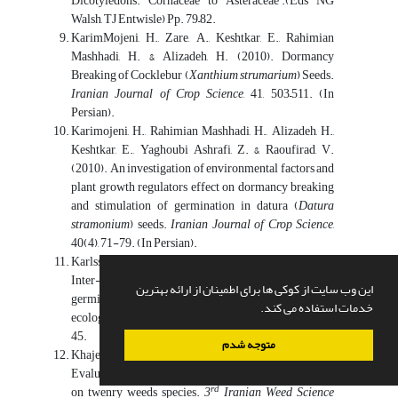
Dicotyledons. Cornaceae to Asteraceae’.(Eds NG
Walsh, TJ Entwisle) Pp. 79–82.
KarimMojeni, H., Zare, A., Keshtkar, E., Rahimian
Mashhadi, H. & Alizadeh, H. (2010). Dormancy
Breaking of Cocklebur (
Xanthium strumarium
) Seeds.
Iranian Journal of Crop Science
, 41, 503–511. (In
Persian).
Karimojeni, H., Rahimian Mashhadi, H., Alizadeh, H.,
Keshtkar, E., Yaghoubi Ashrafi, Z. & Raoufirad, V.
(2010). An investigation of environmental factors and
plant growth regulators effect on dormancy breaking
and stimulation of germination in datura (
Datura
stramonium
) seeds.
Iranian Journal of Crop Science
,
40(4), 71-79. (In Persian).
Karlsson, L. M., Tamado, T., & Milberg, P. (2008).
Inter-species comparison of seed dormancy and
این وب سایت از کوکی ها برای اطمینان از ارائه بهترین
germination of six annual Asteraceae weeds in an
خدمات استفاده می کند.
ecological context.
Seed Science Research
, 18(1), 35-
45.
متوجه شدم
Khajeh-Hosseini, M., Orooji, K. & Avarseji, Z. (2011).
Evaluation of some seed dormancy breaking methods
rd
on twenry weeds species.
3
Iranian Weed Science