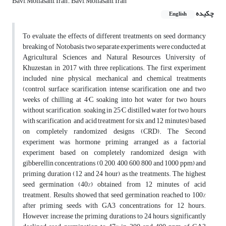
Bavi, Mollasani, Iran., Bavi, Mollasani, Iran
چکیده
English
To evaluate the effects of different treatments on seed dormancy
breaking of Notobasis, two separate experiments were conducted at
Agricultural Sciences and Natural Resources University of
Khuzestan, in 2017 with three replications. The first experiment
included nine physical, mechanical and chemical treatments
(control, surface scarification, intense scarification, one and two
weeks of chilling at 4°C, soaking into hot water for two hours
without scarification , soaking in 25°C distilled water for two hours
with scarification and acid treatment for six and 12 minutes) based
on completely randomized designs (CRD). The Second
experiment was hormone priming arranged as a factorial
experiment based on completely randomized design with
gibberellin concentrations (0, 200, 400, 600, 800 and 1000 ppm) and
priming duration (12 and 24 hour) as the treatments. The highest
seed germination (40%) obtained from 12 minutes of acid
treatment. Results showed that seed germination reached to 100%
after priming seeds with GA3 concentrations for 12 hours.
However, increase the priming durations to 24 hours, significantly