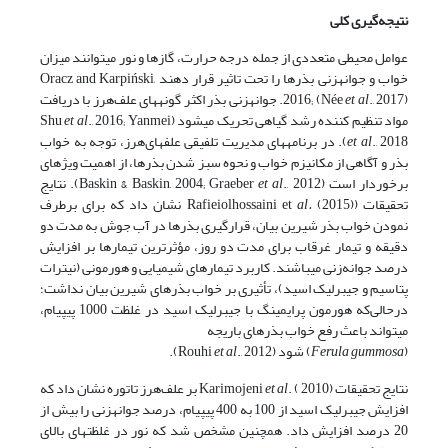
نتیجه‌گیری کلی
عوامل محیطی متعددی از جمله درجه حرارت، گازها و نور می­توانند میزان
خواب و جوانه­زنی بذرها را تحت تاثیر قرار دهند Oracz and Karpiński,
et al
2016; (Née
., 2017). جوانه­زنی بذر اکثر گونه­های علف‌هرز با دریافت
مواد تنظیم کننده رشد گیاهی تحریک می­شود (Shu
., 2016; Yanmei
et al
et al
., 2018). در برنامه­های مدیریت تلفیقی علف­های‌هرز، توجه به خواب
بذر و آگاهی از مکانیزم خواب و نحوه سبز شدن بذرها، از اهمیت ویژه­ای
برخوردار است (Baskin & Baskin, 2004; Graeber
et al
., 2012). نتایج
تحقیقات (Rafieiolhossaini et
al.
(2015) نشان داد که برای برطرف
نمودن خواب بذر شیرین بیان، قرارگیری بذرها در آب جوش به مدت دو
دقیقه و تیمار غرقاب برای مدت دو روز، مؤثرترین تیمارها بر افزایش
درصد جوانه‌زنی می­باشند. کاربرد تیمارهای شیمیایی و هورمونی (نیترات
پتاسیم و جیبرلیک اسید)، تأثیری بر خواب بذرهای شیرین بیان نداشت؛
درحالی‌که هورمون پرایمینگ با جیبرلیک اسید در غلظت 1000 پی­پی­ام،
می­تواند باعث رفع خواب بذرهای باریجه
(
Ferula gummosa
)
شود (Rouhi
., 2012).
et al
نتایج تحقیقات Karimojeni
et al
. ( 2010) بر علف‌هرز تاتوره نشان داد که
افزایش جیبرلیک اسید از 100 به 400 پی­پی­ام، درصد جوانه­زنی را بیش از
20 درصد افزایش داد. همچنین مشخص شد که نور در غلظت­های بالای