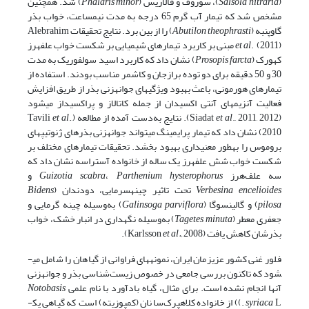
(
Salsola nitraria
)، سوروف و فالاریس (
Phalaris minor
) شد. همچنین
مشخص شد که تیمار آب گرم 65 درجه به مدت نیم­ساعت، خواب بذر
گاوپنبه (
Abutilon theophrasti
) را از بین برد. نتایج تحقیقات Alebrahim
et al
. (2011) مبنی بر کاربرد تیمارهای شیمیایی بر شکست خواب علف­هرز
کهورک (
Prosopis farcta
) نشان داد که کاربرد اسید سولفوریک به مدت
30 و 50 دقیقه برای دو توده برازجان و کاشمر مناسب بودند. استفاده از
تیمارهای هورمونی، باعث بهبود ویژگی­های جوانه­زنی بذر از طریق افزایش
فعالیت آنزیم­های آنتی اکسیدان از جمله کاتالاز و پراکسیداز می­شود
(Siadat
., 2011, 2012). نتایج به‌دست آمده از مطالعه (Tavili
et al
.,
et al
2010) نشان داد که تیمار پرایمینگ می­تواند جوانه­زنی بذرهای ژنوتیپ­های
بروموس را به­طور معنی­داری بهبود بخشد. تحقیقات تیمارهای مختلف بر
شکست خواب شش علف­هرز یک ساله از خانواده آستراسه نشان داد که
سه علف‌هرز
Parthenium hysterophorus
،
Guizotia scabra
و
Verbesina encelioides
تحت تاثیر چینه­سرمایی، دودندان (
Bidens
pilosa
) و گالینسوگا (
Galinsoga parviflora
) به‌وسیله چینه گرمایی و
جعفری معطر (
Tagetes minuta
) به‌وسیله نگهداری در انبار خشک، خواب
بذرشان کاهش یافت (Karlsson
2008).
et al.,
فلور غنی کشور عزیزمان ایران، نمونه­های فراوانی از گیاهان را شامل می­
شود که تاکنون بررسی جامعی در خصوص زیست‌شناسی بذر و جوانه­زنی
آن­ها انجام نشده است. برای مثال، گیاه بادآورد با نام علمی
Notobasis
syriaca
L.)) از خانواده کلاهپرک‌سانان (کمپوزیته) است که گیاهی یک­