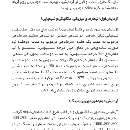
اتاق نگهداری شدند و قبل از آزمایش، دوباره تست جوانه­زنی روی آن‌ها
انجام شد و بذرها فاقد جوانه­زنی بودند.
آزمایش اول (تیمارهای فیزیکی، مکانیکی و شیمیایی)
آزمایشی به صورت طرح کاملاً تصادفی با نه تیمارهای فیزیکی، مکانیکی و
شیمیایی شامل شاهد، خراش­دهی سطحی، خراش­دهی سخت، سرمادهی
مرطوب به مدت یک هفته، سرمادهی مرطوب به مدت دوهفته (به
صورت ساندویچی در دمای چهار درجه سلسیوس)، شستشو با آب
مقطرداغ (90 درجه سلسیوس) به مدت دوساعت بدون خراش­دهی،
شستشو با آب مقطر در دمای 25 درجه سلسیوس به مدت دوساعت با
خراش­دهی، تیمار اسید سولفوریک غلیظ (96 درصد) به مدت شش
دقیقه و تیمار اسید سولفوریک غلیظ به مدت 12 دقیقه اجرا شد، تیمار
اسید­شویی به روش Pe
et al
., (1975) انجام گرفت. خراش­دهی سطحی
بروی سمباده و با نیروی بسیار کم انجام شد و در خراش­دهی سخت بروی
کاغذ سمباده با نیروی بیشتر و زمان بیشتری اجرا شد.
آزمایش دوم (هورمون پرایمینگ)
آزمایش به صورت فاکتوریل و در قالب طرح کاملاً تصادفی انجام گرفت.
تیمار هورمون پرایمینگ (جیبرلیک اسید در غلظت­های صفر، 200، 400،
600، 800، 1000 پی­پی­ام) به­عنوان عامل اول و مدت زمان پرایمینگ در دو
زمان 12 و 24 ساعت به­عنوان عامل دوم در نظر گرفته شد. از پتری دیش­