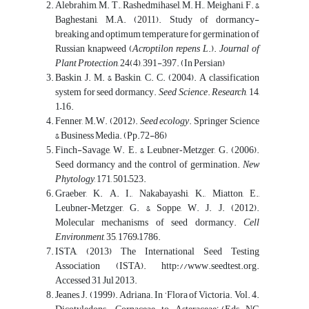
Alebrahim, M. T., Rashedmihasel, M. H., Meighani, F. &
Baghestani, M.A. (2011). Study of dormancy-
breaking and optimum temperature for germination of
Russian knapweed (
Acroptilon repens L
.).
Journal of
Plant Protection
, 24(4), 391-397. (In Persian)
Baskin, J. M. & Baskin, C. C. (2004). A classification
system for seed dormancy.
Seed Science
.
Research
, 14,
1–16.
Fenner, M.W. (2012).
Seed ecology
. Springer Science
& Business Media. (Pp.72-86)
Finch-Savage, W. E. & Leubner‐Metzger, G. (2006).
Seed dormancy and the control of germination.
New
Phytology
, 171, 501–523.
Graeber, K. A. I., Nakabayashi, K., Miatton, E.,
Leubner‐Metzger, G. & Soppe, W. J. J. (2012).
Molecular mechanisms of seed dormancy.
Cell
Environment
, 35, 1769–1786.
ISTA, (2013) The International Seed Testing
Association (ISTA). http://www.seedtest.org.
Accessed 31 Jul 2013.
Jeanes, J. (1999). Adriana. In ‘Flora of Victoria. Vol. 4.