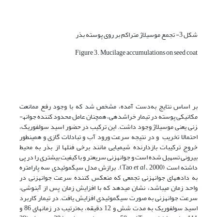
شکل 3- تجمع موسیلاژ متراکم بر روی پوسته بذر
Figure 3. Mucilage accumulations on seed coat
بر اساس نتایج به‌دست آمده، مشخص شد که با وجود رفع ممانعت
مکانیکی پوسته در تیمار خراش­دهی، همچنان عامل محدود کننده جوانه­
زنی یعنی موسیلاژ وجود داشت. این ترکیب در حضور اسید سولفوریک،
احتمالا تخریب و در نتیجه سرعت ورود آب و تبادلات گازی و همینطور
خروج ترکیبات بازدارنده شیمیایی مانند برخی فنل­ها از بذر به محیط
بیرونی تسهیل شده است و جوانه­زنی سریعتر و با کیفیت بیشتری را در پی
داشته است (Tao
et al.,
2000). برازش مدل سیگموئیدی سه پارامتره
به داده­های جوانه­زنی تجمعی که منعکس کننده سرعت جوانه­زنی در
واحد زمان می­باشد، نشان می­دهد که با افزایش زمان پس از آبنوشی،
سرعت جوانه­زنی به صورت سیگموئیدی افزایش یافت. در تیمار کاربرد
اسید سولفوریک به مدت شش و 12 دقیقه، به‌ترتیب در زمان­های 86 و