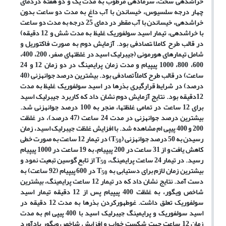
خراش­دهی سخت، سرمادهی مرطوب به مدت یک و دو هفته دردمای
چهار درجه سلسیوس، خیساندن با آب داغ
به مدت دو ساعت بدون
خراش­دهی، خیساندن با آب مقطر در دمای 25 درجه به مدت دو ساعت
با خراش­دهی، تیمار اسید سولفوریک غلیظ به مدت شش و 12 دقیقه)
در قالب طرح کاملا ًتصادفی
بود. آزمایش دوم به صورت فاکتوریل و
شامل تیمارهای هورمونی (جیبرلیک اسید در غلظت­های صفر، 200، 400،
600، 800، 1000 پی­پی­ام و مدت زمان پرایمینگ در دو زمان 12 و 24
ساعت) در قالب طرح کاملاً تصادفی بود. بیشترین درصد جوانه­زنی (40
درصد) در شرایط قرارگیری بذرها در اسید سولفوریک غلیظ به مدت
12دقیقه بود.
نتایج آزمایش دوم نشان داد که کاربرد جیبرلیک اسید
برای 12 ساعت در تمامی غلظت­ها، منجر به 100 درصد جوانه­زنی شد.
بیشترین درصد جوانه
زنی در مدت 24 ساعت (47 درصد)، در غلظت
200 و 400 پی­پی­ ام مشاهده شد. با افزایش غلظت جیبرلیک اسید، زمان
رسیدن به 50 درصد جوانه­زنی (
T
) در تیمار 12 ساعت به صورت خطی
50
کاهش یافت و از 31 ساعت در 200 پی­پی­ام، به 19 ساعت در 1000 پی­پی­ام
رسید
.
در تیمار 24 ساعت پرایمینگ،
T
از تابع گوسین تبعیت نمود و
50
بیشترین زمان لازم برای دست­یابی به
T
در 600 پی­پی­ام (92 ساعت) به
50
دست آمد. نتایج نشان داد که در تیمار 12 ساعت پرایمینگ، بیشترین
شاخص ویگور، به غلظت 400 پی­پی­ام پس از 12 دقیقه تیمار اسید
سولفوریک تعلق داشت
.
غوطه­ورکردن بذرها به مدت 12 دقیقه در
اسید سولفوریک و پرایمینگ جیبرلیک اسید با 400 پی­پی­ ام به مدت
زمان 12 ساعت جهت شکست خواب و افزایش شاخص ویگور بادآورد