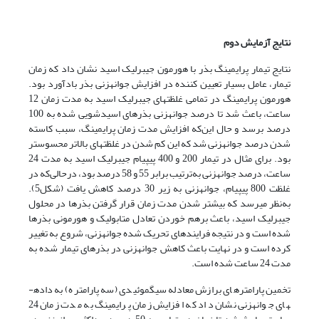
نتایج آزمایش دوم
نتایج تیمار پرایمینگ بذر با هورمون جیبرلیک اسید نشان داد که زمان
تیمار، عامل بسیار تعیین کننده در افزایش جوانه­زنی بذر بادآورد بود.
هورمون پرایمینگ در تمامی غلظت­های جیبرلیک اسید به مدت زمان 12
ساعت، باعث شد تا درصد جوانه­زنی بذرهای اسیدشویی شده به 100
درصد برسد و حال این‌که افزایش مدت زمان پرایمینگ، سبب کاسته
شدن درصد جوانه­زنی شد که این کم شدن در غلظت­های بالاتر محسوس­تر
بود. برای مثال در تیمار 200 و 400 پی­پی­ام جیبرلیک اسید به مدت 24
ساعت، درصد جوانه­زنی به‌ترتیب برابر 55 و 58 درصد بود، درحالی‌که در
غلظت 800 پی­پی­ام، جوانه­زنی به زیر 30 درصد کاهش یافت (شکل5).
به‌نظر می­رسد که بیشتر شدن مدت زمان قرار گرفتن بذرها در محلول
جیبرلیک اسید، باعث برهم خوردن تعادل متابولیک و هورمونی بذرها
شده است و در نتیجه فرایندهای تحریک شده جوانه­زنی، شروع به تغییر
کرده است و در نهایت باعث کاهش جوانه­زنی در بذرهای تیمار شده به
مدت 24 ساعت شده است.
تخمین پارامترهای برازش معادله سیگموئیدی (سه پارامتره) به داده­
های جوانه­زنی نشان داد که افزایش زمان پرایمینگ به مدت زمان 24