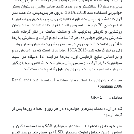
هایی به قطر 10 سانتی­متر و دو عدد کاغذ صافی واتمن به‌عنوان بستر
جوانه­زنی استفاده شد (ISTA, 2013). درون هر پتری­دیش، 25 عدد بذر
قرار داده شد و سپس به‌منظور انجام جوانه­زنی، پتری­ها درون ژرمیناتور با
تنظیم دمای 20 درجه سلسیوس (ثابت) قرار داده شدند. مدت زمان
روشنایی و تاریکی به‌ترتیب 16 و هشت ساعت در نظر گرفته شد.
شمارش بذرهای جوانه­زده، هر 12 ساعت انجام گرفت و شمارش بذرها
تا 14 روز ادامه داشت و خروج دو میلی­متر ریشه­چه به‌عنوان معیار جوانه­
زنی در نظر گرفته شد (ISTA, 2013). قابل ذکر است که در آزمایش دوم
و بر اساس نتایج آزمایش اول، بذرها در ابتدا 12 دقیقه در اسید
سولفوریک قرار گرفتند و سپس پیش تیمار شدند. شاخص بنیه یا ویگور
بذر، از حاصلضرب درصد جوانه­زنی در طول گیاهچه به‌دست آمد.
سرعت جوانه­زنی، با استفاده از معادله 1محاسبه شد (Ranal and
Santana, 2006)
معادله 1 GR = Σ
که در آن، : تعداد بذرهای جوانه‌زده در هر روز و: تعداد روزها پس از
آزمایش بود.
تجزیه و تحلیل داده­ها با استفاده از نرم افزار SAS و مقایسه میانگین بر
اساس آزمون حداقل تفاوت معنی­دار (LSD) در سطح پنج درصد انجام