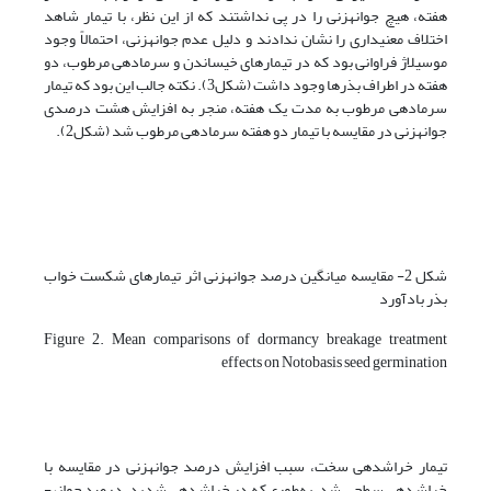
هفته، هیچ جوانه­زنی را در پی نداشتند که از این نظر، با تیمار شاهد
اختلاف معنی­داری را نشان ندادند و دلیل عدم جوانه­زنی، احتمالاً وجود
موسیلاژ فراوانی بود که در تیمارهای خیساندن و سرما­دهی مرطوب، دو
هفته در اطراف بذرها وجود داشت (شکل3). نکته جالب این بود که تیمار
سرمادهی مرطوب به مدت یک هفته، منجر به افزایش هشت درصدی
جوانه­زنی در مقایسه با تیمار دو هفته سرمادهی مرطوب شد (شکل2).
شکل 2- مقایسه میانگین درصد جوانه­زنی اثر تیمارهای شکست خواب
بذر بادآورد
Figure 2. Mean comparisons of dormancy breakage treatment
effects on Notobasis seed germination
تیمار خراش­دهی سخت، سبب افزایش درصد جوانه­زنی در مقایسه با
خراش­دهی سطحی شد، به‌طوری‌که در خراش­دهی شدید، درصد جوانه­