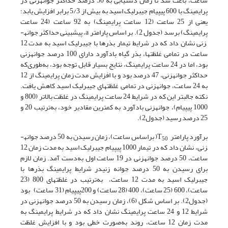
ساعت، باعث شد تا زمان دستیابی به 50 درصد حداکثر جوانه­زنی در
پرایمینگ با 600 پی­پی­ام جیبرلیک اسید به بیش از 5/3 برابر افزایش یابد؛
یعنی از 25 ساعت (12 ساعت پرایمینگ) به 92 ساعت (24 ساعت
پرایمینگ) برسد (جدول 2). بر اساس پارامتر a، پیش­بینی حداکثر جوانه­
زنی نشان داد که در شرایط تیمار بذرها با جیبرلیک اسید به مدت 12
ساعت در تمامی غلظت­ها، بذر گیاه بادآورد دارای 100 درصد جوانه­زنی
بود، اما در 24 ساعت پرایمینگ، نتایج بسیار قابل توجه بود، به‌طوری‌که
حداکثر جوانه­زنی، 47 درصد بود و با افزایش مدت زمان پرایمینگ از 12
به 24 ساعت، جوانه­زنی در تمامی غلظت­های جیبرلیک اسید کاهش یافت.
نکته جالب­تر این که در شرایط 24 ساعت پرایمینگ در غلظت بالاتر (800 و
1000 پی­پی­ام)، جوانه­زنی بادآورد به کمترین مقادیر خود، به‌ترتیب 20 و
25 درصد رسید (جدول2).
برآورد پارامتر T
( براساس ساعت)، زمان رسیدن به 50 درصد جوانه­
50
زنی، نشان داد که در تیمار 1000 پی­پی­ام جیبرلیک اسید به مدت زمان 12
ساعت، 50 درصد جوانه­زنی در 19 ساعت اول به‌دست آمد. زمان لازم
برای رسیدن به 50 درصد جوانه زنی­در شرایط پرایمینگ بذرها با
جیبرلیک اسید به مدت 12 ساعت، به‌ترتیب در غلظت­های 800 (23
ساعت)، 600 (25 ساعت)، 400 (28 ساعت) و 200پی­پی­ام (31 ساعت) بود
(جدول2). بر اساس شکل (6)، زمان رسیدن به 50 درصد جوانه­زنی در
شرایط 12 و 24 ساعت پرایمینگ نشان داد که در شرایط پرایمینگ به
مدت زمان 12 ساعت، روند به‌صورت خطی بود و با افزایش غلظت