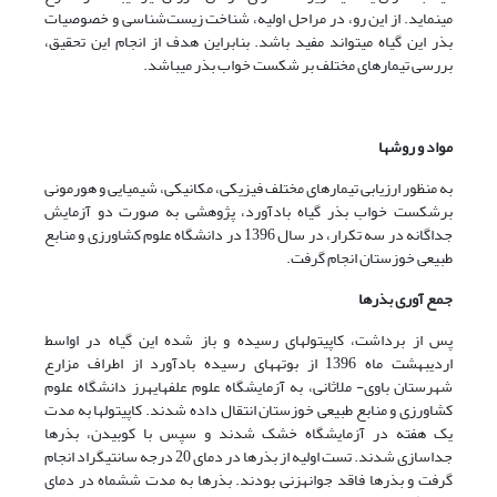
می­نماید. از این رو، در مراحل اولیه، شناخت زیست‌شناسی و خصوصیات
بذر این گیاه می­تواند مفید باشد. بنابراین هدف از انجام این تحقیق،
بررسی تیمارهای مختلف بر شکست خواب بذر می­باشد.
مواد و روش­ها
به منظور ارزیابی تیمارهای مختلف فیزیکی، مکانیکی، شیمیایی و هورمونی
برشکست خواب بذر گیاه بادآورد، پژوهشی به صورت دو آزمایش
جداگانه در سه تکرار، در سال 1396 در دانشگاه علوم کشاورزی و منابع
طبیعی خوزستان انجام گرفت.
جمع آوری بذرها
پس از برداشت، کاپیتول­های رسیده و باز شده این گیاه در اواسط
اردیبهشت ماه 1396 از بوته­های رسیده بادآورد از اطراف مزارع
شهرستان باوی- ملاثانی، به آزمایشگاه علوم علف­های­هرز دانشگاه علوم
کشاورزی و منابع طبیعی خوزستان انتقال داده شدند. کاپیتول­ها به مدت
یک هفته در آزمایشگاه خشک شدند و سپس با کوبیدن، بذرها
جداسازی شدند. تست اولیه از بذرها در دمای 20 درجه سانتیگراد انجام
گرفت و بذرها فاقد جوانه­زنی بودند. بذرها به مدت شش­ماه در دمای