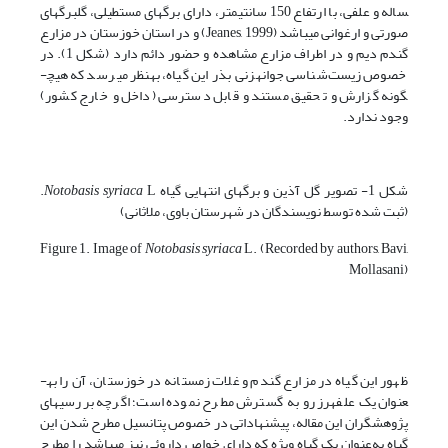
ساله و علفی، با ارتفاع 150 سانتی­متر، دارای برگ­های مستطیلی، گلبرگ­های
صورتی و ارغوانی می­باشد (Jeanes, 1999) و در استان خوزستان در مزارع
گندم دیم و در اطراف مزارع مشاهده و حضور دائم دارد (شکل 1). در
خصوص زیست‌شناسی جوانه­زنی بذر این گیاه، به­نظر می­رسد که هیچ­
گونه گزارش و تحقیق مستند و قابل دسترسی (داخل و خارج کشور)
وجود ندارد.
شکل 1- تصویر گل آذین و برگ­های انتهایی گیاه
Notobasis syriaca
L.
(ثبت شده توسط نویسندگان در شهرستان باوی، ملاثانی)
Figure 1. Image of
Notobasis syriaca
L. (Recorded by authors, Bavi,
Mollasani)
ظهور این گیاه در مزارع گندم و غلات زمستانه در خوزستان، آن را به­
عنوان یک علف­هرز رو به گسترش مطرح نموده است؛ اگرچه بررسی­های
پژوهشگران این مقاله، پیشنهاداتی در خصوص پتانسیل مطرح شدن این
گیاه به‌عنوان یک گیاه ویژه که دارای خواص داروئی نیز می­باشد را مطرح