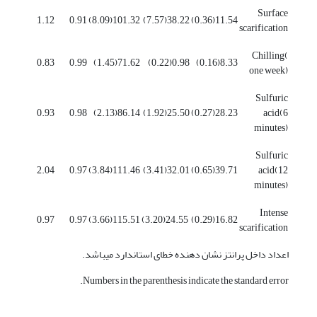
Surface
1.12
0.91
101.32(8.09)
38.22(7.57)
11.54(0.36)
scarification
Chilling(
0.83
0.99
71.62(1.45)
0.98(0.22)
8.33(0.16)
one week)
Sulfuric
0.93
0.98
86.14(2.13)
25.50(1.92)
28.23(0.27)
acid(6
minutes)
Sulfuric
2.04
0.97
111.46(3.84)
32.01(3.41)
39.71(0.65)
acid(12
minutes)
Intense
0.97
0.97
115.51(3.66)
24.55(3.20)
16.82(0.29)
scarification
اعداد داخل پرانتز نشان دهنده خطای استاندارد می­باشد.
Numbers in the parenthesis indicate the standard error.