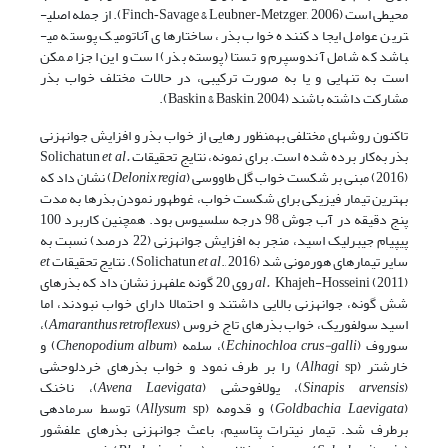
محیطی است (Finch‐Savage & Leubner‐Metzger, 2006). از جمله اصلی­
ترین عوامل ایجاد کننده خواب بذر، ساختارهای آناتومیک پوسته می­
باشد که شامل آندوسپرم و تستا (پوسته بذر) است و این اجزا ممکن
است به تنهایی و یا به صورت ترکیبی، در حالات مختلف خواب بذر
مشارکت داشته باشند (Baskin & Baskin, 2004).
تاکنون روش­های مختلفی به­منظور رهایی از خواب بذر و افزایش جوانه­زنی
بذر به‌کار برده شده است. برای نمونه، نتایج تحقیقات Solichatun
et al.
(2016) مبنی بر شکست خواب گل طاووسی (
Delonix regia
) نشان داد که
بهترین تیمار فیزیکی برای شکست خواب، غوطه­ور نمودن بذرها به مدت
پنج دقیقه در آب جوش 98 درجه سلسیوس بود. همچنین کاربرد 100
پی­پی­ام جیبرلیک اسید، منجر به افزایش جوانه­زنی (22 درصد) نسبت به
سایر تیمارهای هورمونی شد (Solichatun
., 2016). نتایج تحقیقات
et al
et
al.
Khajeh-Hosseini (2011) روی 20 گونه علف­هرز نشان داد که بذرهای
شش گونه، جوانه­زنی بالایی داشتند و احتمالا دارای خواب نبودند، اما
اسید سولفوریک، خواب بذرهای تاج خروس (
Amaranthus retroflexus
)،
سوروف (
Echinochloa crus-galli
)، سلمه (
Chenopodium album
) و
خارشتر (
Alhagi
sp) را بر طرف نمود و خواب بذرهای خردل­وحشی
(
Sinapis arvensis
)، یولاف­وحشی (
Laevigata
Avena
)، ناخنک
(
Goldbachia Laevigata
) و قدومه (
Allysum
sp) توسط سرمادهی
برطرف شد. تیمار نیترات پتاسیم، باعث جوانه­زنی بذرهای علف­شور