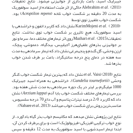
جیبرلیک اسید، باعث بازداری از جوانه­زنی می­شود. نتایج تحقیقات
et al
Alebrahim
. (2011) حاکی از اثر مثبت استفاده از اسید سولفوریک
به مدت 20 دقیقه بر شکست خواب تلخه (
Acroptilon repens
) بود.
شکست خواب علف­هرز توق توسط
KarimMojeni
et al
. ( 2010) نشان داد که کاربرد اتفون و خراش­دهی با
اسید سولفوریک، هیچ تاثیری بر شکست خواب توق نداشت. نتایج
تحقیقاتMazhari
et al
. (2015) روی اثر تیمارهای مختلف دما، سرما و نور
بر جوانه­زنی بذرهای علف­های‌هرز آجیلیپس، بیدگیاه، دم­موشی، پیچک،
ارزن وحشی، گل گندم و پنجه­مرغی نشان داد که تیمار سرمادهی به مدت
سه هفته در دمای پنج درجه سانتیگراد، باعث بر طرف شدن خواب
بذرها شد.
نتایج
et al.
Vaisi (2018) نشان داد که بهترین تیمار شکست خواب کنگر
وحشی (
Gundelia tournefortii
)، خراش­دهی به همراه اسید جیبرلیک
1000 میلی­گرم بر لیتر در یک دوره سرما­دهی به مدت شش هفته بود.
بررسی تیمارهای مختلف شکست خواب بابا آدم (
Arctium lappa
) نشان
داد که کاربرد 2/0 درصد نیترات پتاسیم و آب داغ 70 درجه سلسیوس،
مناسب‌ترین روش برای شکست خواب می­باشد (Nabaee
2013).
et al.,
نتایج این پژوهش نشان می­دهد که مکانیسم خواب بذر گیاه بادآورد، از
نوع خواب ترکیبی (فیزیکی-فیزیولوژیک) است و برای برطرف کردن آن،
ابتدا تیمار اسیدشویی با اسید سولفوریک به مدت 12 دقیقه و سپس