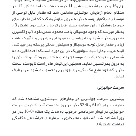
زنی 16 و در خراش­دهی سطحی 11 درصد به‌دست آمد (شکل 2). در
هنگام انجام آزمایش جوانه­زنی مشخص شد که مقدار قابل توجهی از
موسیلاژ متراکم از پوسته بذر به بیرون تراوش می­کند که این مقدار، برای
خود پژوهشگران این مطالعه بسیار قابل توجه و جالب بود (شکل 3).
به‌نظر می­رسد که وجود موسیلاژ، باعث محدود شدن نفوذ آب و اکسیژن
به درون بذر می­شود و دلیل اصلی عدم توانایی جوانه­زنی بادآورد، غلظت
زیاد و مقدار قابل توجه موسیلاژ و همینطور سختی پوسته بذر می­باشد.
البته مزیت تیمار اسید سولفوریک در این مورد است که احتمالا این ماده
شیمیایی می­تواند ترکیبات موسیلاژ را تجزیه کند و ورود آب و اکسیژن را
به درون بذر تسهیل نماید. همچنین این تیمار قادر است تا پوسته سخت
بذر را که خود مانع مکانیکی برای جوانه­زنی محسوب می­شود نیز برطرف
نماید.
سرعت جوانه­زنی
بیشترین سرعت جوانه­زنی در تیمارهای اسیدشویی مشاهده شد که
به‌ترتیب برابر 61/0 و 52/0 بذر در روز به‌دست آمد. کمترین سرعت
جوانه­زنی در تیمار سرمادهی مرطوب به مدت یک هفته (16/0 بذر در
روز) مشاهد شد که تفاوت معنی­داری با تیمارهای خراش­دهی مکانیکی
نداشت (شکل 4).