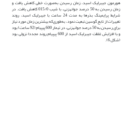
هورمون جیبرلیک اسید، زمان رسیدن به‌صورت خطی کاهش یافت و
زمان رسیدن به 50 درصد جوانه­زنی، با شیب 015/0 کاهش یافت. در
شرایط پرایمینگ بذرها به مدت 24 ساعت با جیبرلیک اسید، روند
تغییرات از تابع گوسین تبعیت نمود، به‌طوری‌که بیشترین زمان مورد نیاز
برای رسیدن به 50 درصد جوانه­زنی، در تیمار 600 پی­پی­ام (92 ساعت) بود
و با افزایش غلظت جیبرلیک اسید از 600 پی­پی­ام روند مجددا نزولی بود
(شکل 6).