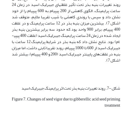
روند تغییرات بنیه بذر تحت تأثیر غلظت­های جیبرلیک اسید در زمان 24
ساعت پرایمینگ، الگوی کاهشی از 200 پی­پی­ام به 600 پی­پی­ام را از خود
نشان داد و سپس با روندی کاهشی با شیب تقریبا ملایم، متوقف شد
(شکل 7). بیشترین میزان بنیه بذر در 12 ساعت پرایمینگ و در غلظت
400 پی­پی­ام، برابر 900 واحد بود که حدود سه برابر بیشترین بنیه بذر
ایجاد شده در زمان 24 ساعت پرایمینگ جیبرلیک اسید (غلظت 400 پی­پی­
ام) بود. نتایج نشان داد که بنیه بذر در شرایط پرایمینگ 12 ساعت با
جیبرلیک اسید از 600 تا 1000 پی­پی­ام، روند تقریبا ثابتی داشت، اما میزان
بنیه در غلظت‌های پایین­تر جیبرلیک اسید (200 و 400 پی­پی­ام)، بیشتر شد
(شکل 7).
شکل -7. روند تغییرات بنیه بذر تحت اثر پرایمینگ جیبرلیک اسید
Figure 7. Changes of seed vigor due to gibberellic acid seed priming
treatment