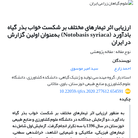
ارزیابی اثر تیمارهای مختلف بر شکست خواب بذر گیاه
بادآورد (Notobasis syriaca) به‌عنوان اولین گزارش
در ایران
نوع مقاله : مقاله پژوهشی
نویسندگان
احمد زارع
سید امیر موسوی
استادیار، گروه مهندسی تولید و ژنتیک گیاهی، دانشکده کشاورزی، دانشگاه
علوم کشاورزی و منابع طبیعی خوزستان، باوی، ملاثانی
10.22059/ijfcs.2020.277612.654591
چکیده
به منظور ارزیابی اثر تیمارهای مختلف بر شکست خواب بذر گیاه
بادآورد، دو آزمایش جداگانه در دانشگاه علوم کشاورزی و منابع طبیعی
خوزستان در سال 1396 با سه تکرار انجام گرفت. آزمایش اول شامل نه
تیمارهای فیزیکی، مکانیکی و شیمیایی (شاهد، خراش­دهی سطحی،