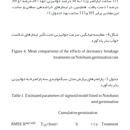
111 ساعت (پارامتر T
) به 50 درصد جوانه­زنی خود ( 28 درصد) و (39
50
درصد) دست یافت. همچنین در تیمارهای خراش­دهی سطحی و سخت،
این مقادیر برابر 101 و 115 ساعت بود (جدول 1).
شکل 4- مقایسه میانگین سرعت جوانه­زنی تحت تأثیر تیمارهای شکست
خواب بذر بادآورد
Figure 4. Mean comparisons of the effects of dormancy breakage
treatments on Notobasis germination rate
جدول 1- پارامترهای برازش مدل سیگموئیدی سه­ پارامتره به جوانه­زنی
بذر بادآورد
Table 1. Estimated parameters of sigmoid model fitted to Notobasis
seed germination
Cumulative germination
sqr(adj)
RMSE
R
T
(hour)
b
a (%)
Treatment
50