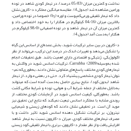
نداشت و کمترین میزان (05/83 درصد)، در تیمار کودی شاهد در توده
ورامین مشاهده شد (جدول 4). مقایسه میانگین عملکرد د-کارون نشان
داد که تیمار تلفیقی ورمی‌کمپوست و اوره (b
) خصوصا در توده ورامین،
3
بالاترین میزان (04/16 کیلوگرم در هکتار) را به خود اختصاص داد و
کمترین میزان آن در تیمار شاهد و در توده اصفهانی (98/0 کیلوگرم در
هکتار) به‌دست آمد (جدول 4).
د-کارون در بین سایر ترکیبات شوید، بخش عمده‌ای از اسانس این گیاه
را تشکیل می‌دهد و تغییرات اندک در درصد این ترکیب، می‌تواند از نظر
اکولوژیکی، ژنتیکی و اقتصادی دارای اهمیت باشد. طبق تحقیقات انجام
شده به‌وسیلهCarrubba (2009)، ترکیبات اسانس شوید در واکنش به
تیمارهای کودی مختلف، پاسخ‌های متفاوتی نشان دادند، به‌طوری‌که نمی­
توان تیمار کودی مشخصی پیشنهاد کرد. حتی در بعضی موارد، از تیمار
شاهد (بدون کود)، نتایج بهتری حاصل به‌دست آمده است که می­تواند
به‌دلایل مختلف از جمله شرایط آب و هوایی، توده و شرایط مکانی کشت
باشد. به‌طورکلی، کیفیت اسانس شوید در آزمایشات کودی مختلف، از
روندی مشابه با عملکرد اسانس تبعیت نمی­کند که نتایج این تحقیق نیز
موید آن است. در تحقیقی نشان دادند که کودهای زیستی و شیمیایی
نیتروژن، بر ترکیبات تشکیل دهنده اسانس شوید تاثیر داشت و با
مصرف تیمارهای مختلف کودی، میزان د-کاروون نسبت به تیمار شاهد
افزایش یافت و از نظر مقدار د-کاروون، برتری با تیمار تلفیقی کود زیستی
و شیمیایی بود، ولی از نظر درصد لیمونن و ترانس دی هیدروکارون، حتی