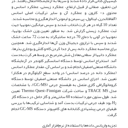
کیسه­های کتانی قرار داده شدند و سریعا به آزمایشگاه انتقال یافتند. در
این تحقیق، صفاتی از قبیل ارتفاع، عملکرد زیستی، عملکرد اسانس و
محتوی د- کارون و عملکرد آن و سایر ترکیبات اصلی اسانس
(آلفافلاندرن، لینالول، پی سیمن و لیمونن) اندازه­گیری و محاسبه شدند.
تعداد 10 گیاه در هر کرت انتخاب شدند و سپس میانگین نمونه­ها جهت
ثبت عملکرد زیستی گزارش شد. به منظور تعیین وزن خشک بوته­ها،
نمونه­ها در آونی با دمای 70 درجه سانتی­گراد به مدت 72 ساعت خشک
شدند و سپس با ترازوی دیجیتال وزن آن‌ها اندازه‌گیری شد. همچنین
برای محاسبه عملکرد دانه، پس از جدا کردن کاه و کلش و بوجاری بذرها،
عملکرد دانه­ها از سطحی معادل شش مترمربع در وسط هر کرت به‌دست
آمد. استخراج اسانس توسط دستگاه اسانس­گیر کلونجر در آزمایشگاه
دانشگاه صنعتی اصفهان انجام شد و بر اساس آن، مقدار عملکرد اسانس
(عملکرد دانه در درصد اسانس) در واحد سطح (کیلوگرم در هکتار)
تعیین شد. اجزای اسانس در دانشگاه صنعتی اصفهان توسط دستگاه
کروماتوگرافی گازی متصل به طیف­سنج جرمی (GC/MS)، با مشخصات
مدل TRACE MS و ساخت شرکت Thermo Quest-Finnigan تعیین
شد. طول ستون مورد استفاده 60 سانتی‌متر و گاز حامل در دستگاه گاز
H
بود طیف جرمی ترکیبات بدست آمد و شناسایی ترکیب‌ها با بررسی
2
طیف­های جرمی پیشنهادی کتابخانه های کامپیوتر دستگاه GC/MS انجام
گرفت.
تجزیه واریانس داده‌ها با استفاده از نرم‌افزار آماری