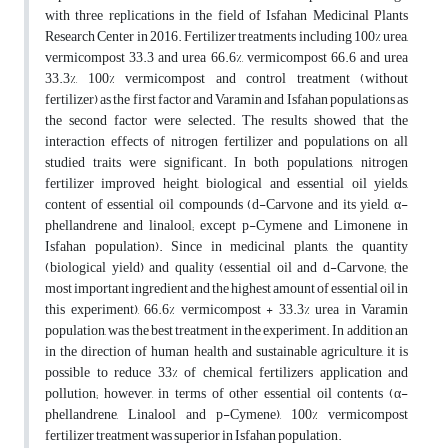
with three replications in the field of Isfahan Medicinal Plants
Research Center in 2016. Fertilizer treatments including 100% urea,
vermicompost 33.3 and urea 66.6%, vermicompost 66.6 and urea
33.3%, 100% vermicompost and control treatment (without
fertilizer) as the first factor and Varamin and Isfahan populations as
the second factor were selected. The results showed that the
interaction effects of nitrogen fertilizer and populations on all
studied traits were significant. In both populations, nitrogen
fertilizer improved height, biological and essential oil yields,
content of essential oil compounds (d-Carvone and its yield, α-
phellandrene and linalool; except p-Cymene and Limonene in
Isfahan population). Since in medicinal plants, the quantity
(biological yield) and quality (essential oil and d-Carvone; the
most important ingredient and the highest amount of essential oil in
this experiment), 66.6% vermicompost + 33.3% urea in Varamin
population, was the best treatment in the experiment. In addition an
in the direction of human health and sustainable agriculture, it is
possible to reduce 33% of chemical fertilizers application and
pollution; however, in terms of other essential oil contents (α-
phellandrene, Linalool and p-Cymene), 100% vermicompost
fertilizer treatment was superior in Isfahan population.