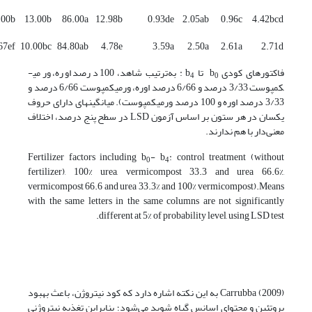
.00b
13.00b
86.00a
12.98b
0.93de
2.05ab
0.96c
4.42bcd
67ef
10.00bc
84.80ab
4.78e
3.59a
2.50a
2.61a
2.71d
فاکتورهای کودی b
تا b
: به‌ترتیب شاهد، 100 درصد اوره، ورمی­
4
0
کمپوست 3/33 درصد و 6/66 درصد اوره، ورمی­کمپوست 6/66 درصد و
3/33 درصد اوره و 100 درصد ورمی­کمپوست). میانگین
های دارای حروف
یکسان در هر ستون بر اساس آزمون LSD در سطح پنج درصد، اختلاف
معنی‌دار با هم ندارند.
Fertilizer factors including b
- b
: control treatment (without
0
4
fertilizer), 100% urea, vermicompost 33.3 and urea 66.6%,
vermicompost 66.6 and urea 33.3% and 100% vermicompost).Means
with the same letters in the same columns are not significantly
different at 5% of probability level, using LSD test.
Carrubba (2009) به این نکته اشاره دارد که کود نیتروژن، باعث بهبود
پروتئین و محتوای اسانس گیاه شوید می‌شود؛ بنابراین تغذیه نیتروژنی