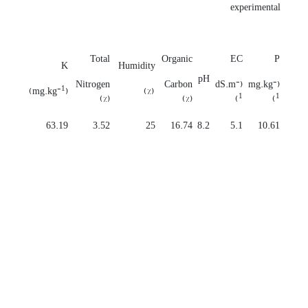
experimental
Total
Organic
EC
P
K
Humidity
pH
-
-
Nitrogen
Carbon
(dS.m
(mg.kg
-1
)
(mg.kg
(%)
1
1
(%)
(%)
)
)
63.19
3.52
25
16.74
8.2
5.1
10.61