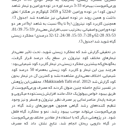
ورمی‌کمپوست به‎همراه 3/33 درصد اوره در توده ورامین و تیمار شاهد
(بدون کود) در توده ورامین (5224 و 2459 کیلوگرم در هکتار) تعلق
داشت و همین روند در توده اصفهانی نیز مشاهده شد (جدول 3).
همچنین کاربرد کود نیتروژن (b
تا b
)
نسبت به شاهد (b
)در هر دو
0
4
1
توده ورامین و اصفهانی، به‌ترتیب سبب افزایش معنی‌دار (75/33، 81/39،
93/53، 62/28 و 7/28، 15/33، 24/38، 32/12 درصدی) عملکرد زیستی
گیاه شوید شد (جدول 3).
در تحقیقی گزارش شد که عملکرد زیستی شوید، تحـت تاثیر معنی‌دار
تیمارهای مختلف کود نیتروژن در سطح یک درصد قـرار گرفـت،
به‌گونه‌ای‌که بیشترین عملکرد زیستی در تیمار کاربرد کود شیمیایی بود؛
هرچند بین این تیمار و کاربرد کود زیستی به‌همراه 50 درصد کود
شیمیایی، اختلاف معنی‌داری مشاهده نشد و کمترین آن در تیمار بدون
کود گزارش شد (Makkizadeh Tafti
et al
., 2012). محققین این پژوهش
در تفسیر نتایج حاصله چنین عنوان کردند که مصرف ورمی‌کمپوست از
طریق بهبود خواص بیولوژیک خاک مانند افزایش زیست‌توده میکروبی و
عرضه‌ پایدار عناصرغذایی پر مصرف نظیر نیتروژن و فسفر و نیز وجود
تنظیم کننده‌های رشد گیاهی همچون هورمون‌های رشد گیاه در
ورمی‌کمپوست می‌تواند موجب بهبود رشد، نمو و عملکرد گیاه فلفل
شود. در پژوهشی دیگر که با استفاده از مقادیر مختلف ورمی‌کمپوست
در گیاه دارویی ریحان انجام شد، نتایج نشان داد که مصرف