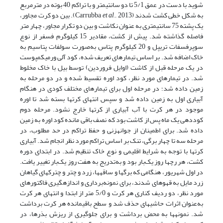
شوید با دست در عمق 5/1 تا دو سانتی­متر و با تراکم 40 بوته در متر­مربع
به شکل خطی کشت شدند (Carrubba
et al
., 2013). بین دو کرت مجاور،
یک پشته 75 سانتی­متری به عنوان نکاشت و بین دو تکرار مجاور، چهار متر
فاصله گذاشته شد. پیش از کشت، مقادیر 15 کیلوگرم فسفر از نوع
سوپرفسفات تریپل و 20 کیلوگرم پتاس به‌صورت سولفات پتاسیم به
خاک اضافه شد. بر اساس تیمارهای تعریف شده، کود آلی ورمی­کمپوست
در یک مرحله قبل از کاشت (اوایل فروردین) توسط بیل با خاک مخلوط
شد. در تیمارهای مورد نظر، کود اوره تقسیط شده و در دو مرحله به
زمین داده شد؛ در مرحله اول برای تیمارهای مختلف کودی در هنگام
آبیاری اول به زمین داده شد و سپس انتهای کرت­ها بسته شد تا اوره
موجود در هر کرت با آب آبیاری از کرت­ها خارج نشود. مرحله دوم
کوددهی یک ماه پس از کاشت بود که نصف باقی مانده کود اوره به زمین
داده شد. برای اطمینان از جوانه­زنی و حفظ تراکم در حد مطلوب، در
مرحله سه تا چهار برگی، تنک بر اساس تراکم مورد نظر انجام شد. آبیاری
کرت­ها با توجه به شرایط اقلیمی و نوع خاک تنظیم شد. در ابتدای دوره
کشت، هر رچها روز یک‌بار بود و به‌تدریج به هفت روز یک‌بار تغییر یافت.
در اول شهریور، هنگامی که برگ­ها و ساقه­ها، زرد و چتر و چترک­های گیاهان
زرد مایل به قهوه­ای شدند، برای نمونه‌برداری و اندازه­گیری فاکتورهای
مورد نظر، دو ردیف کناری هر کرت و 5/0 متر از ابتدا و انتهای هر کرت
به‌عنوان اثرات حاشیه­ای حذف شد و سطح باقی­مانده هر کرت برداشت
شد. نمونه­ها به محض برداشت و برای جلوگیری از ریزش بذرها، در