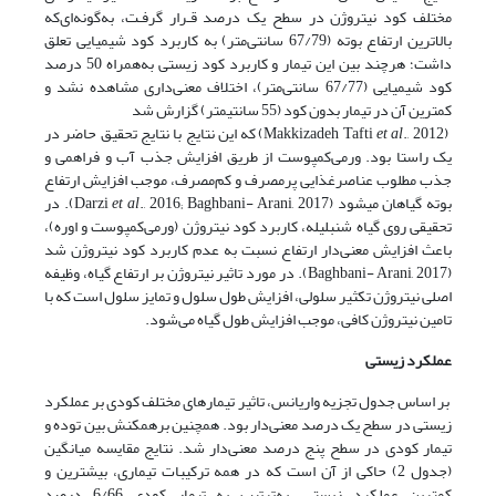
مختلف کود نیتروژن در سطح یک درصد قـرار گرفـت، به‌گونه‌ای‌که
بالاترین ارتفاع بوته (67/79 سانتی‌متر) به کاربرد کود شیمیایی تعلق
داشت؛ هرچند بین این تیمار و کاربرد کود زیستی به‌همراه 50 درصد
کود شیمیایی (67/77 سانتی‌متر)، اختلاف معنی‌داری مشاهده نشد و
کمترین آن در تیمار بدون کود (55 سانتیمتر) گزارش شد
(Makkizadeh Tafti
et al
., 2012) که این نتایج با نتایج تحقیق حاضر در
یک راستا بود. ورمی‌کمپوست از طریق افزایش جذب آب و فراهمی و
جذب مطلوب عناصرغذایی پرمصرف و کم‌مصرف، موجب افزایش ارتفاع
بوته گیاهان می­شود (Darzi
et al
., 2016; Baghbani- Arani, 2017). در
تحقیقی روی گیاه شنبلیله، کاربرد کود نیتروژن (ورمی‌کمپوست و اوره)،
باعث افزایش معنی‌دار ارتفاع نسبت به عدم کاربرد کود نیتروژن شد
(Baghbani- Arani, 2017). در مورد تاثیر نیتروژن بر ارتفاع گیاه، وظیفه
اصلی نیتروژن تکثیر سلولی، افزایش طول سلول و تمایز سلول است که با
تامین نیتروژن کافی، موجب افزایش طول گیاه می‌شود.
عملکرد
زیستی
بر اساس جدول تجزیه واریانس، تاثیر تیمارهای مختلف کودی بر عملکرد
زیستی در سطح یک درصد معنی‌دار بود. همچنین برهمکنش بین توده و
تیمار کودی در سطح پنج درصد معنی‌دار شد. نتایج مقایسه میانگین
(جدول 2) حاکی از آن است که در همه ترکیبات تیماری، بیشترین و
کمترین عملکرد زیستی، به‌ترتیب به تیمار کودی 6/66 درصد