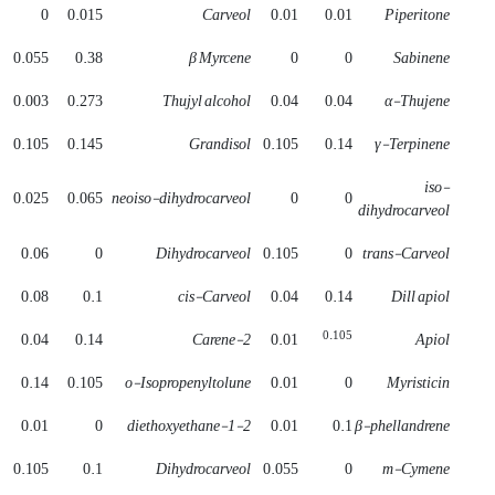
0
0.015
Carveol
0.01
0.01
Piperitone
0.055
0.38
β Myrcene
0
0
Sabinene
0.003
0.273
Thujyl alcohol
0.04
0.04
α-Thujene
0.105
0.145
Grandisol
0.105
0.14
γ-Terpinene
iso-
0.025
0.065
neoiso-dihydrocarveol
0
0
dihydrocarveol
0.06
0
Dihydrocarveol
0.105
0
trans-Carveol
0.08
0.1
cis-Carveol
0.04
0.14
Dill apiol
0.105
0.04
0.14
2-Carene
0.01
Apiol
0.14
0.105
o-Isopropenyltolune
0.01
0
Myristicin
0.01
0
1-2-diethoxyethane
0.01
0.1
β-phellandrene
0.105
0.1
Dihydrocarveol
0.055
0
m-Cymene