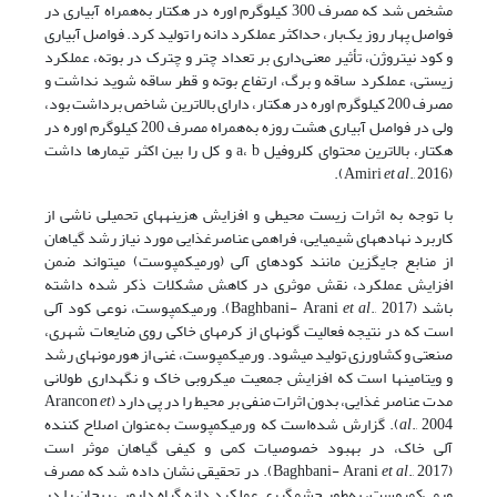
مشخص شد که مصرف 300 کیلوگرم اوره در هکتار به‌همراه آبیاری در
فواصل پهار روز یک‌بار، حداکثر عملکرد دانه را تولید کرد. فواصل آبیاری
و کود نیتروژن، تأثیر معنی‌داری بر تعداد چتر و چترک در بوته، عملکرد
زیستی، عملکرد ساقه و برگ، ارتفاع بوته و قطر ساقه شوید نداشت و
مصرف 200 کیلوگرم اوره در هکتار، دارای بالاترین شاخص برداشت بود،
ولی در فواصل آبیاری هشت روزه به‌همراه مصرف 200 کیلوگرم اوره در
هکتار، بالاترین محتوای کلروفیل a، b و کل را بین اکثر تیمارها داشت
et
al
., 2016).
(Amiri
با توجه به اثرات زیست محیطی و افزایش هزینه­های تحمیلی ناشی از
کاربرد نهاده­های شیمیایی، فراهمی عناصرغذایی مورد نیاز رشد گیاهان
از منابع جایگزین مانند کودهای آلی (ورمی­کمپوست) می­تواند ضمن
افزایش عملکرد، نقش موثری در کاهش مشکلات ذکر شده داشته
باشد (Baghbani- Arani
et al
., 2017). ورمی­کمپوست، نوعی کود آلی
است که در نتیجه فعالیت گونه­ای از کرم­های خاکی روی ضایعات شهری،
صنعتی و کشاورزی تولید می­شود. ورمی­کمپوست، غنی از هورمون­های رشد
و ویتامین­ها است که افزایش جمعیت میکروبی خاک و نگهداری طولانی
مدت عناصر غذایی، بدون اثرات منفی بر محیط را در پی دارد (Arancon
et
al
., 2004). گزارش شده‌است که ورمی­کمپوست به‌عنوان اصلاح کننده
آلی خاک، در بهبود خصوصیات کمی و کیفی گیاهان موثر است
(Baghbani- Arani
et al
., 2017). در تحقیقی نشان داده شد که مصرف
ورمی‌کمپوست، به‌طور چشمگیری عملکرد دانه گیاه دارویی ریحان را در