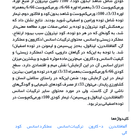
کودی شامل شاهد (بدون کود)، 100% تامین نیتروژن از منبع اوره،
ورمی­کمپوست 3/33 به‌همراه اوره 6/66%، ورمی­کمپوست 6/66 به‌همراه
اوره 3/33%، 100% ورمی‌کمپوست و شاهد بدون کود و فاکتور دوم، تیمار
توده شامل توده ورامین و
اصفهانی شوید بودند. نتایج نشان داد که
برهمکنش کود نیتروژن و توده بر تمامی صفات مورد مطالعه معنی‌دار
شد، به ‌گونه‌ای ‌که در هر دو توده، کود نیتروژن سبب بهبود ارتفاع،
عملکرد زیستی و اسانس، محتوای ترکیبات اسانس (دکاروون و عملکرد
آن، آلفافلاندرن، لینالول، به‌جز پی
–
سیمن و لیمونن در توده اصفهان)
شد. با توجه به این‌که در گیاهان دارویی، کمیت (عملکرد زیستی) و
کیفیت (اسانس و دکارون، مهم‌ترین ماده موثره شوید و بیشترین میزان
اجزای اسانس آن در این آزمایش) نقش مهم و اقتصادی دارد، سطح
کودی 6/66 ورمی­کمپوست به‌همراه 3/33% اوره در توده ورامین، بهترین
تیمار در این آزمایش بود؛ ضمن این‌که در راستای سلامتی انسان و
کشاورزی پایدار، می‌توان 33% از مصرف کودهای شیمیایی و آلودگی‌های
ناشی از آن کاست، ولی در مورد محتوای سایر ترکیبات اسانس
(آلفافلاندرن، لینالول و پی‌سیمن)، تیمار کودی 100% ورمی‌کمپوست در
توده اصفهانی برتر بود.
کلیدواژه‌ها
آلفافلاندرن
د- کارون
ترکیبات اسانس
عملکرد اسانس
کود
آلی