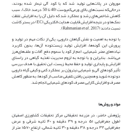
مورولن در پلات‌هایی تولید شد که با کود آلی تیمار شده بودند،
درحالی‌که نسبت‌های بالای ورمی‌کمپوست (40 تا 50 درصد خاک)، سبب
کاهش شاخص‌های رشد و عملکرد شد که دلیل آن را به افزایش غلظت
نمک‌ها و در نتیجه افزایش قابلیت هدایت الکتریکی (EC) در بستر کاشت
نسبت دادند (Rahmanian
., 2017).
et al
با توجه به اهمیت و نقش گیاهان دارویی، یکی از نکات مهم در تولید و
پرورش این گونه‌ها، افزایش تولید زیست‌توده آن‌ها، بدون کاربرد
نهاده‌های مضر شیمیایی، اعم از کود یا سموم دفع آفات و علف‌های‌هرز
می‌باشد. بنابراین و با توجه به لزوم مدیریت تغذیه گیاهی در راستای
افزایش و پایداری تولید و حفظ محیط زیست، این تحقیق با هدف بررسی
تأثیر کودهای آلی و شیمیایی نیتروژن بر عملکرد کمی و کیفی گیاه دارویی
دو توده شوید و همچنین یافتن تلفیقی مناسب از کودها، به منظور کاهش
مصرف و افزایش کارایی مصرف کودهای شیمیایی انجام شد.
مواد
و
روش‌ها
پژوهش حاضر، در مزرعه تحقیقاتی مرکز تحقیقات کشاورزی اصفهان
(طول جغرافیایی ۵۱ درجه و ۳۹ دقیقه و ۴۰ ثانیه شرقی و عرض
جغرافیایی ۳۲ درجه و ۳۸ دقیقه و ۳۰ ثانیه شمالی، ارتفاع ۱۵۷۰ متر از