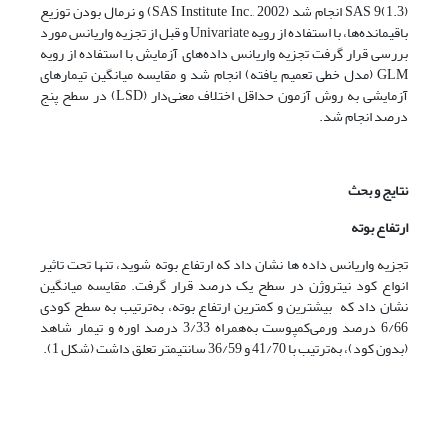
SAS 9(1.3) انجام شد (SAS Institute Inc., 2002) و نرمال بودن توزیع
باقیمانده‌ها، با استفاده از رویه Univariate و قبل از تجزیه واریانس مورد
بررسی قرار گرفت تجزیه واریانس داده‌های آزمایش با استفاده از رویه
GLM (مدل خطی تعمیم یافته) انجام شد و مقایسه‌ میانگین‌ تیمارهای
آزمایشی به روش آزمون حداقل اختلاف معنی‌دار (LSD) در سطح پنج
درصد انجام شد.
نتایج و بحث
ارتفاع بوته
تجزیه واریانس داده ها نشان داد که ارتفاع بوته شوید، تنها تحت تاثیر
انواع کود نیتروژن در سطح یک درصد قرار گرفت. مقایسه میانگین
نشان داد که بیشترین و کمترین ارتفاع بوته، به‌ترتیب به سطح کودی
6/66 درصد ورمی‌کمپوست به‌همراه 3/33 درصد اوره و تیمار شاهد
(بدون کود)، به‌ترتیب با 41/70 و 36/59 سانتی­متر تعلق داشت (شکل 1).