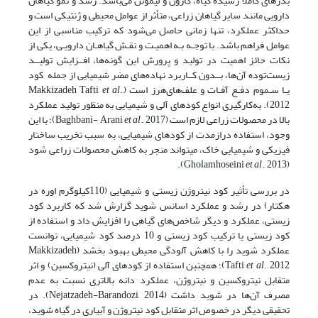
بذرهای کاملا رسیده گیاه، کارون و لیمونن می‌باشد. رشد و نمو گیاهان
دارویی مانند سایر گیاهان زراعی، متأثر از عوامل محیطی و ژنتیکی است و
حداکثر عملکرد، تنها زمانی حاصل می‌شود که ترکیب مناسبی از این
عوامل فراهم باشد. با توجـه بـه اهمیـت و نقـش گیاهـان دارویـی، یکی از
نکات حائز اهمیت در تولید و پرورش این گونه‌ها، افــزایش تولیــد
زیست‌توده آن‌ها، بــدون کــاربرد نهاده‌های مضر شیمیایی از جمله کود
یـا سـموم دفـع آفـات و علف‌های‌هرز است (Makkizadeh Tafti
.,
et al
2012). به‌کارگیری انواع کودهای آلی و شیمیایی به منظور تولید عملکرد
بالا در محصولات زراعی لازم است (Baghbani- Arani
et al
., 2017)؛ با این
وجود، استفاده درازمدت از کودهای شیمیایی، به سبب تخریب ساختار
فیزیکی و شیمیایی خاک، می­تواند منجر به کاهش محصولات زراعی شود
et al
., 2013).
(Gholamhoseini
در بررسی تأثیر کود نیتروژن زیستی و شیمیایی (110کیلوگرم اوره در
هکتار) در رشد و عملکرد اسانس شوید گزارش شد که کاربرد کود
زیستی، عملکرد و دیگر شاخص‌های گیاهی را افزایش داد و استفاده از
کود زیستی یا ترکیب کود زیستی و 10 درصد کود شیمیایی، توانست
عملکرد شوید را با کاهش آلودگی محیطی بهبود بخشد (Makkizadeh
et al
Tafti
., 2012)؛ همچنین استفاده از کودهای آلی (نیتروکسین) و اثر
متقابل نیتروکسین و نیتروژن، عملکرد دانه بالاتری نسبت به عدم
مصرف آن‌ها در شوید داشت (Nejatzadeh-Barandozi, 2014). در
تحقیقی دیگر در خصوص اثر متقابل کود نیتروژن و آبیاری در گیاه شوید،