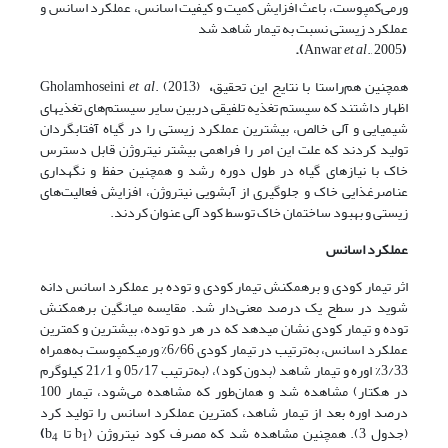
ورمی‌کمپوست، باعث افزایش کمیت و کیفیت اسانس، عملکرد اسانس و
عملکرد زیستی نسبت به تیمار شاهد شد
).
Anwar
et al
., 2005
(
همچنین هم‌راستا با نتایج این تحقیق
،
. (2013)
et al
Gholamhoseini
اظهار داشتند که سیستم تغذیه تلفیقی دربین سایر سیستم‌های تغذیه­ای
شیمیایی و آلی خالص، بیشترین عملکرد زیستی را در گیاه آفتابگردان
تولید کردند که علت این امر را فراهمی بیشتر نیتروژن قابل دسترس
خاک با نیازهای گیاه در طول دوره رشد و همچنین حفظ و نگهداری
عناصرغذایی خاک و جلوگیری از آبشویی نیتروژن، افزایش فعالیت‌های
زیستی و بهبود ساختمان خاک توسط کود آلی عنوان کردند.
عملکرد اسانس
اثر تیمار کودی و برهمکنش تیمار کودی و توده بر عملکرد اسانس دانه
شوید در سطح یک درصد معنی‌دار شد. مقایسه میانگین برهمکنش
توده و تیمار کودی نشان می­دهد که در هر دو توده، بیشترین و کمترین
عملکرد اسانس، به‌ترتیب در تیمار کودی 6/66% ورمی­کمپوست به‌همراه
3/33% اوره و تیمار شاهد (بدون کود)، (به‌ترتیب 05/17 و 21/1 کیلوگرم
در هکتار) مشاهده شد و همان‌طور که مشاهده می‌شود، تیمار 100
درصد اوره بعد از تیمار شاهد، کمترین عملکرد اسانس را تولید کرد
(جدول 3). همچنین مشاهده شد که مصرف کود نیتروژن (b
تا b
)
4
1