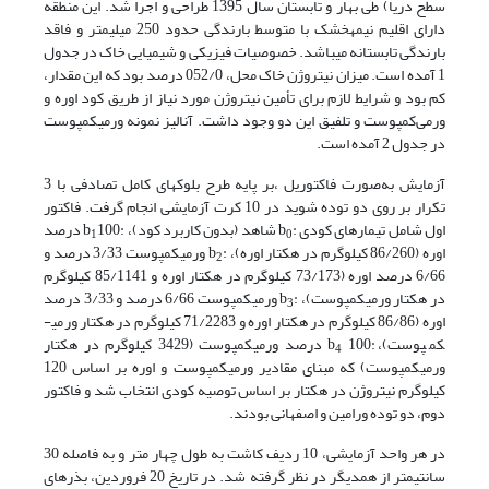
سطح دریا) طی بهار و تابستان سال 1395 طراحی و اجرا شد. این منطقه
دارای اقلیم نیمه­خشک با متوسط بارندگی حدود 250 میلی­متر و فاقد
بارندگی تابستانه می­باشد. خصوصیات فیزیکی و شیمیایی خاک در جدول
1 آمده ‌است. میزان نیتروژن خاک محل، 052/0 درصد بود که این مقدار،
کم بود و شرایط لازم برای تأمین نیتروژن مورد نیاز از طریق کود اوره و
ورمی‌کمپوست و تلفیق این دو وجود داشت. آنالیز نمونه ورمی­کمپوست
در جدول 2 آمده است.
آزمایش به‌صورت فاکتوریل ،بر پایه طرح بلوک­های کامل تصادفی با 3
تکرار بر روی دو توده شوید در 10 کرت آزمایشی انجام گرفت. فاکتور
اول شامل تیمارهای کودی :b
شاهد (بدون کاربرد کود)، :b
100 درصد
1
0
اوره (86/260 کیلوگرم در هکتار اوره)، :b
ورمی­کمپوست 3/33 درصد و
2
6/66 درصد اوره (73/173 کیلوگرم در هکتار اوره و 85/1141 کیلوگرم
در هکتار ورمی­کمپوست)، :b
ورمی­کمپوست 6/66 درصد و 3/33 درصد
3
اوره (86/86 کیلوگرم در هکتار اوره و 71/2283 کیلوگرم در هکتار ورمی­
کمپوست)، :b
100 درصد ورمی­کمپوست (3429 کیلوگرم در هکتار
4
ورمی­کمپوست) که مبنای مقادیر ورمی­کمپوست و اوره بر اساس 120
کیلوگرم نیتروژن در هکتار بر اساس توصیه کودی انتخاب شد و فاکتور
دوم، دو توده ورامین و اصفهانی بودند.
در هر واحد آزمایشی، 10 ردیف کاشت به طول چهار متر و به فاصله 30
سانتی­متر از همدیگر در نظر گرفته شد. در تاریخ 20 فروردین، بذرهای