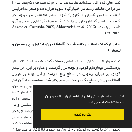
تیمارهای کود آلی، می‌تواند عناصرغذایی لازم (پرمصرف و کم‌مصرف) را
در مراحل مختلف رشد در اختیار گیاه شوید قرار دهد و منجر به افزایش
کیفیت اسانس (میزان د-کارون) شود. سایر محققین نیز بهبود در
کیفیت اسانس گیاهان دارویی را به کمک مصرف کودهای زیستی و آلی،
تأیید می‌نمایند (Carrubba, 2009; Abbaszadeh
., 2016 ؛Anwar
et al
et
al
., 2005).
سایر ترکیبات اسانس دانه شوید (آلفافلاندرن، لینالول، پی سیمن و
لیمونن)
تجزیه واریانس نشان داد که تمامی صفات گفته شده، تحت تاثیر اثر
برهمکنش تیمارهای کودی و توده قرار گرفتند و علاوه بر این، اثر تیمار
کودی بر میزان لیمونن در سطح پنج درصد و اثر توده بر میزان
آلفافلاندرن در سطح یک درصد نیز معنی‌دار شد. مقایسه میانگین­ این
ترکیبات نشان داد که بیشترین مقدار آلفافلاندرون، لینالول و پی – سیمن،
به توده اصفهان در پلات‌هایی که با 100 درصد ورمی‌کمپوست تیمار شده
این وب سایت از کوکی ها برای اطمینان از ارائه بهترین
بودند، تعلق داشت، درحالی‌که همین تیمار، کمترین میزان لیمونن را به
خدمات استفاده می کند.
خود اختصاص داد (جدول 4). ولی در خصوص عملکرد اسانس و د-
کارون، برتری با تیمار تلفیقی 6/66 ورمی­کمپوست و 3/33 درصد اوره در
متوجه شدم
توده ورامین بود، درحالی‌که بیشترین درصد اسانس در تیمار تلفیقی
6/66 ورمی­کمپوست و 3/33 درصد اوره در توده اصفهان مشاهده شد
(جدول 4). با توجه به این‌که د- کارون در حدود 83 تا 92 درصد میزان