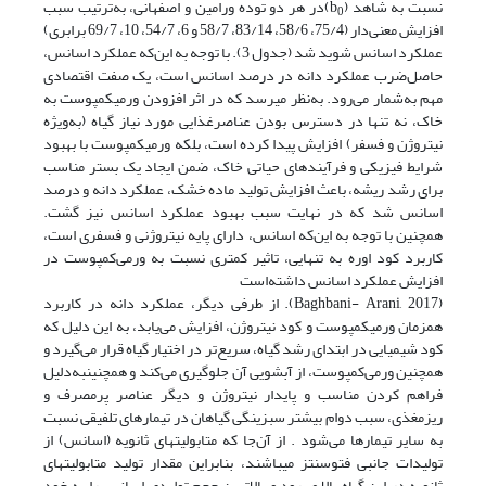
نسبت به شاهد (b
)در هر دو توده ورامین و اصفهانی، به‌ترتیب سبب
0
افزایش معنی‌دار (75/4، 58/6، 83/14، 58/7 و 6، 54/7، 10، 69/7 برابری)
عملکرد اسانس شوید شد (جدول 3). با توجه به این‌که عملکرد اسانس،
حاصل‌ضرب عملکرد دانه در درصد اسانس است، یک صفت اقتصادی
مهم به‌شمار می‌رود. به‌نظر می­رسد که در اثر افزودن ورمی­کمپوست به
خاک، نه تنها در دسترس بودن عناصرغذایی مورد نیاز گیاه (به‌ویژه
نیتروژن و فسفر) افزایش پیدا کرده است، بلکه ورمی­کمپوست با بهبود
شرایط فیزیکی و فرآیندهای حیاتی خاک، ضمن ایجاد یک بستر مناسب
برای رشد ریشه، باعث افزایش تولید ماده خشک، عملکرد دانه و درصد
اسانس شد که در نهایت سبب بهبود عملکرد اسانس نیز گشت.
همچنین با توجه به این‌که اسانس، دارای پایه نیتروژنی و فسفری است،
کاربرد کود اوره به تنهایی، تاثیر کمتری نسبت به ورمی‌کمپوست در
افزایش عملکرد اسانس داشته‌است
(Baghbani- Arani, 2017). از طرفی دیگر، عملکرد دانه در کاربرد
همزمان ورمی­کمپوست و کود نیتروژن، افزایش می‌یابد، به این ‌دلیل که
کود شیمیایی در ابتدای رشد گیاه، سریع‌تر در اختیار گیاه قرار می‌گیرد و
همچنین ورمی‌کمپوست، از آبشویی آن جلوگیری می‌کند و همچنینبه‌دلیل
فراهم کردن مناسب و پایدار نیتروژن و دیگر عناصر پرمصرف و
ریزمغذی، سبب دوام بیشتر سبزینگی گیاهان در تیمارهای تلفیقی نسبت
به سایر تیمارها می‌شود . از آن‌جا که متابولیت­های ثانویه (اسانس) از
تولیدات جانبی فتوسنتز می­باشند، بنابراین مقدار تولید متابولیت­های
ثانویه در این گیاه بالا می‌رود و بالاترین حجم تولیدی اسانس را به خود