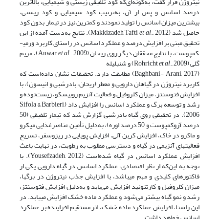
نیتروژن قرار گفت، به‌گونه‌ای‌که کود تلفیقی زیستی و شیمیایی، بالاترین
درصد اسانس و پس از آن، به‌ترتیب کود شیمیایی و کود زیستی،
بیشترین میزان اسانس را تولید نمودند و کمترین نیز در تیمار بدون کود
حاصل شد (Makkizadeh Tafti
et al
., 2012). نتایج به‌دست آمده از این
تحقیق مبنی بر افزایش درصد و عملکرد اسانس در راستای کاربرد ورمی­
کمپوست، با نتایج محققان دیگر روی ریحان (Anwar
et al
., 2009)، مریم
گلی (Rohricht
., 2009) و شنبلیله
et al
(Baghbani- Arani, 2017) مطابقت دارد. تحقیقات نشان داده‌است که
کاربرد نیتروژن در گیاهان دارویی و معطر (ریحان، بادرشبی و انیسون)، با
افزایش فتوسنتز، میزان کلروفیل و فعالیت آنزیم روبیسکو، زیست‌توده و
رشد و توسعه برگ و عملکرد اسانس را افزایش داد (Sifola & Barbieri,
2006). در تحقیقی روی گیاه بادرشبی گزارش شد که تیمار تلفیقی (50
درصد آزوکمپوست و 50 درصد اوره)، به‌دلیل تأمین عناصرغذایی میکرو
و ماکرو در خاک، افزایش کربن آلی، افزایش پویایی در ریزوسفر، تسریع
فعالیت­های آنزیمی در گیاه و دسترسی مطلوب به رطوبت، در نهایت باعث
افزایش عملکرد اسانس در گیاه شده‌است (Yousefzadeh, 2012). با
توجه به این‌که از نظر اقتصادی، عملکرد اسانس در گیاه دارویی یکی از
فاکتور­های کلیدی و مهم می­باشد، با افزایش جذب نیتروژن در برگ­ها،
میزان کلروفیل و کارتنوئید افزایش می‌یابد و به‌دلیل افزایش فتوسنتز،
رشد و نمو گیاه بیشتر می‌شود و عملکرد ماده­ خشک افزایش می­یابد. در
این راستا، افزایش عملکرد ماده­ خشک، اثر مستقیم افزاینده بر عملکرد
اسانس خواهد داشت.