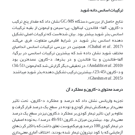
ترکیبات اسانس دانه شوید
نتایج حاصل از بررسی دستگاه GC/MS نشان داد که مقدار پنج ترکیب
د-کارون، آلفا- فلاندرن، لینالول، پی-سیمن و لیمونن از بقیه ترکیبات
اسانس بذر شوید بیشتر بود. بیان شده‌است که ترکیبات اصلی تشکیل
دهنده اسانس بذر شوید در شرایط اقلیمی متفاوت، فرق می‌کند
(Chahal
et al
., 2017). همچنین در بررسی ترکیبات اسانس اندام­های
مختلف شوید نشان داده شد که بیشترین ترکیبات اسانسی در برگ­ها،
آلفا-فلاندرن و بتا فلاندرن و در بذرها، د-کارون عمده‌ترین بود
(Andalibi
et al
., 2010). در تحقیقی دیگر گزارش شد که لیمونن (34/51)
و د-کارون (23/45)، بیشترین ترکیب تشکیل دهنده بذر شوید می­باشند
et al
., 2015).
(Gheshm
درصد محتوای د-کارون و عملکرد آن
تجزیه واریانس نشان داد که درصد و عملکرد د-کارون، تحت تاثیر
معنی‌دار برهمکنش تیمار کودی و توده در سطح یک درصد قرار گرفت و
علاوه بر این، تاثیر تیمار کودی بر عملکرد د–کارون نیزدر سطح یک درصد
معنی‌دار بود. بیشترین میزان دـ کارون (49/91 درصد)، به توده اصفهان
در تیمار کودی 100 درصد ورمی­کمپوست تعلق داشت که با اکثر کرت‌های
آزمایشی که با کود نیتروژن تیمار شده بودند، اختلاف آماری معنی‌داری