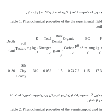
جدول 1- خصوصیات فیزیکی و شیمیائی خاک محل آزمایش
Table 1. Physiochemical properties of the the experimental field
soil.
Bulk
K
Total
Organic
EC
P
Depth
Density
Soil
pH
-
-
-
(mg.kg
Nitrogen
Carbon
(dS.m
(mg.kg
Texture
-
(cm)
(g.cm
1
1
1
)
(%)
(%)
)
)
3
)
Silt
0-30
Clay
310
0.052
1.5
0.74
7.2
1.15
17.3
Loamy
جدول 2- خصوصیات فیزیکی و شیمیائی ورمی‌کمپوست مورد استفاده
در آزمایش
Table 2. Physiochemical properties of the vermicompost used in