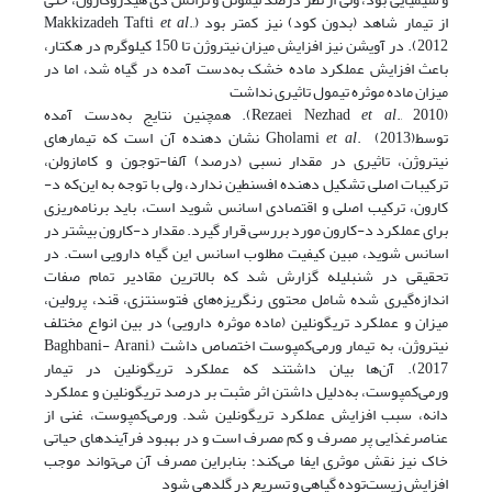
از تیمار شاهد (بدون کود) نیز کمتر بود (Makkizadeh Tafti
.,
et al
2012). در آویشن نیز افزایش میزان نیتروژن تا 150 کیلوگرم در هکتار،
باعث افزایش عملکرد ماده خشک به‌دست آمده در گیاه شد، اما در
میزان ماده موثره تیمول تاثیری نداشت
(Rezaei Nezhad
et al
., 2010). همچنین نتایج به‌دست آمده
توسطGholami
et al
. (2013) نشان دهنده آن است که تیمارهای
نیتروژن، تاثیری در مقدار نسبی (درصد) آلفا-توجون و کامازولن،
ترکیبات اصلی تشکیل دهنده افسنطین ندارد، ولی با توجه به این‌که د-
کارون، ترکیب اصلی و اقتصادی اسانس شوید است، باید برنامه‌ریزی
برای عملکرد د-کارون مورد بررسی قرار گیرد. مقدار د-کارون بیشتر در
اسانس شوید، مبین کیفیت مطلوب اسانس این گیاه دارویی است. در
تحقیقی در شنبلیله گزارش شد که بالاترین مقادیر تمام صفات
اندازه‌گیری شده شامل محتوی رنگریزه‌های فتوسنتزی، قند، پرولین،
میزان و عملکرد تریگونلین (ماده موثره دارویی) در بین انواع مختلف
نیتروژن، به تیمار ورمی‌کمپوست اختصاص داشت (Baghbani- Arani,
2017). آن‌ها بیان داشتند که عملکرد تریگونلین در تیمار
ورمی‌کمپوست، به‌دلیل داشتن اثر مثبت بر درصد تریگونلین و عملکرد
دانه، سبب افزایش عملکرد تریگونلین ‌شد. ورمی‌کمپوست، غنی از
عناصرغذایی پر مصرف و کم مصرف است و در بهبود فرآیندهای حیاتی
خاک نیز نقش موثری ایفا می‌کند؛ بنابراین مصرف آن می‌تواند موجب
افزایش زیست‌توده گیاهی و تسریع در گلدهی شود