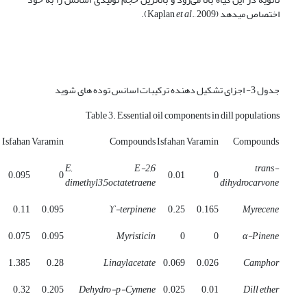
اختصاص می­دهد (Kaplan
., 2009).
et al
جدول 3- اجزای تشکیل دهنده ترکیبات اسانس توده های شوید
Table 3. Essential oil components in dill populations
Isfahan
Varamin
Compounds
Isfahan
Varamin
Compounds
E, E-2,6
trans-
0.095
0
0.01
0
dimethyl3,5octatetraene
dihydrocarvone
0.11
0.095
ϒ-terpinene
0.25
0.165
Myrecene
0.075
0.095
Myristicin
0
0
α-Pinene
1.385
0.28
Linaylacetate
0.069
0.026
Camphor
0.32
0.205
Dehydro-p-Cymene
0.025
0.01
Dill ether