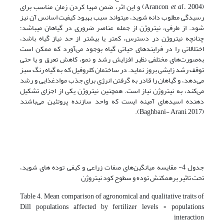
(Arancon
et al
., 2004) و این اثر، ضمن مهیا کردن زمان مناسب برای
رسیدگی مطلوب دانه شوید، می­تواند سبب بهبود کیفیت اسانس آن نیز
شود. از طرفی، نیتروژن از جمله عناصر ضروری در گیاهان می­باشد؛
چنانچه نیتروژن در دسترس، کمتر یا بیشتر از حد نیاز گیاه باشد،
اختلالاتی را در فرایندهای حیاتی گیاه بوجود می‌آورد که ممکن است
به‌صورت‌های مختلفی نظیر افزایش رشد و نمو، کاهش تعرق و یا حتی
توقف رشد زایشی بروز نماید. در ساختمان کلروفیل که به گیاه رنگ سبز
می‌دهد، و گیاهان را قادر به گرفتن انرژی برای جذب موادغذایی و رشد
می‌کند، به نیتروژن نیاز است. همچنین نیتروژن یکی از اجزای تشکیل
دهنده اسیدهای آمینه ایست که واحد سازنده پروتئین می‌باشند
(Baghbani- Arani, 2017).
جدول 4- مقایسه میانگین‌های صفات زراعی و کیفی توده های شوید،
تحت تاثیر برهمکنش توده و سطوح کود نیتروژن
Table 4. Mean comparison of agronomical and qualitative traits of
Dill populations affected by fertilizer levels × populations
interaction