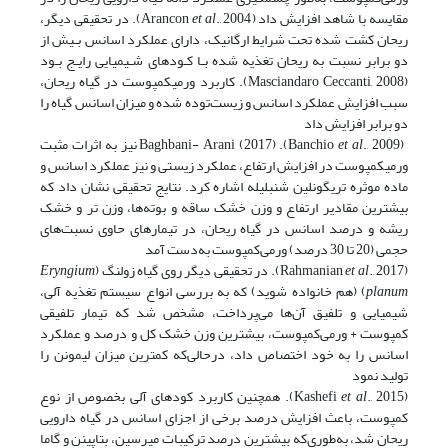
مقایسه با شاهد افزایش داد (Arancon
et al
., 2004). در ﺗﺤﻘﯿﻘﯽ دیگر،
ریحان ﮐﺸﺖ ﺷﺪه ﺗﺤﺖ ﺷﺮاﯾﻂ ارﮔﺎﻧﯿﮏ، دارای ﻋﻤﻠﮑﺮد اﺳﺎﻧﺲ ﺑـﯿﺶ از
دو ﺑﺮاﺑﺮ ﻧﺴﺒﺖ ﺑﻪ رﯾﺤﺎن ﺗﻐﺬﯾﻪ ﺷﺪه ﺑـﺎ ﮐـﻮدهای ﺷـﯿﻤﯿﺎﯾﯽ راﯾـﺞ ﺑـﻮد
(Masciandaro Ceccanti, 2008). کاربرد ورمی­کمپوست در گیاه ریحان،
سبب افزایش عملکرد اسانس و زیست‌توده شده و میزان اسانس گیاه را
دو برابر افزایش داد
(Banchio
et al
., 2009). Baghbani- Arani (2017) نیز به اثرات مثبت
ورمی­کمپوست در افزایش ارتفاع، عملکرد زیستی و نیز عملکرد اسانس و
ماده موثره تریگونلین شنبلیله اشاره کرد. نتایج تحقیقی نشان داد که
بیشترین مقادیر ارتفاع و وزن خشک ساقه و بوته‌ها، وزن تر و خشک
ریشه و درصد اسانس در گیاه ریحان، در تیمارهای حاوی نسبت‌های
حجمی (20 تا 30 درصد) ورمی‌کمپوست به‌دست آمد
(Rahmanian
., 2017). در تحقیقی دیگر روی گیاه زولنگ (
et al
Eryngium
planum
) (هم خانواده شوید) که به بررسی انواع سیستم تغذیه آلی،
شیمیایی و تلفیق آن‌ها می‌پرداخت، مشخص شد که تیمار تلفیقی
کمپوست + ورمی‌کمپوست، بیشترین وزن خشک کل و درصد و عملکرد
اسانس را به خود اختصاص داد، درحالی‌که کمترین میزان لیمونن را
تولید نمود
(Kashefi
et al
., 2015). همچنین کاربرد کودهای آلی بخصوص از نوع
کمپوست، باعث افزایش درصد برخی از اجزای اسانس در گیاه دارویی
ریحان‌ شد، به‌طوری‌که بیشترین درصد ترکیبات میرسین، بتاپینن و گاما