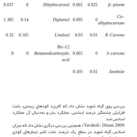
0.037
0
Dihydrocarveol
0.065
0.025
β- pinene
Cis-
1.385
0.14
Diplaniol
0.095
0
dihydrocarvone
0.32
0.105
Linalool
0.03
0.01
R-Carvone
Bis-1,2
0
0
Benzenedicarboxylic
0.065
0
S-carvone
acid
0.105
0.01
Anethole
بررسی روی گیاه شوید نشان داد که کاربرد کودهای زیستی، باعث
افزایش چشمگیر درصد اسانس، عملکرد بذر و به‌دنبال آن عملکرد
اسانس شد
(Tavakoli- Dinani, 2009). همچنین بررسی دیگری نشان داد که میزان
اسانس گیاه شوید در سطح یک درصد، تحت تاثیر تیمارهای کودی