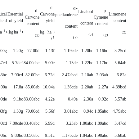
d-
α-
d-
p-
Linalool
ical
Essential
Carvone
Limonene
phellandrene
Carvone
Cymene
ield
oil yield
yield
content
content
content
content
content
-1
-1
-
(kg ha
)
(kg ha
(kg ha
(%)
(%)
(%)
(%)
(%)
1
)
.00g
1.20g
77.00d
1.13f
1.19cde
1.20bc
1.16bc
3.25cd
67cd
5.7def
84.00abc
5.00e
1.13de
1.22bc
1.17bc
5.64ab
33bc
7.90cd
82.00bc
6.72d
2.47abcd
2.10ab
2.03ab
6.82a
.00a
17.8a
85.00ab
16.04a
1.36cde
2.20ab
2.27a
4.39bcd
00de
9.1bc
83.00abc
4.22e
0.49e
2.30a
0.92c
5.57ab
33fg
1.30g
79.00cd
5.56f
3.01abc
0.94c
1.85abc
4.79abc
00cd
7.80cde
83.40abc
6.99d
3.23ab
1.80abc
1.89abc
3.47cd
00bc
9.80bc
83.50abc
9.51c
1.17bcde
1.84abc
1.90abc
5.68ab