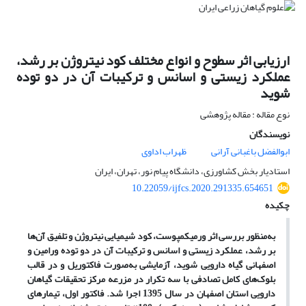
ارزیابی اثر سطوح و انواع مختلف کود نیتروژن بر رشد،
عملکرد زیستی و اسانس و ترکیبات آن در دو توده
شوید
نوع مقاله : مقاله پژوهشی
نویسندگان
ابوالفضل باغبانی آرانی
ظهراب اداوی
استادیار بخش کشاورزی، دانشگاه پیام نور، تهران، ایران
10.22059/ijfcs.2020.291335.654651
چکیده
به‌منظور بررسی اثر ورمی­کمپوست، کود شیمیایی نیتروژن و تلفیق آن‌ها
بر رشد، عملکرد زیستی و اسانس و ترکیبات آن در دو توده ورامین و
اصفهانی گیاه دارویی شوید، آزمایشی به‌صورت فاکتوریل و در قالب
بلوک‌های کامل تصادفی با سه تکرار در مزرعه مرکز تحقیقات گیاهان
دارویی استان اصفهان در سال 1395 اجرا شد. فاکتور اول، تیمارهای