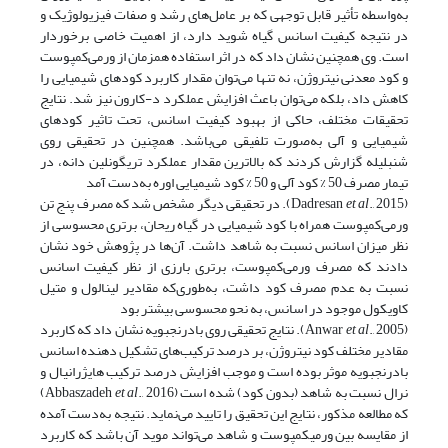
به‌واسطه تأثیر قابل توجهی که بر عامل‌های رشد و صفات فیزیولوژیک و
در نتیجه کیفیت اسانس گیاه شوید دارد، از اهمیت خاصی برخوردار
است. وی همچنین نشان داد که در اثر استفاده همزمان از ورمی‌کمپوست
و کود معدنی نیتروژن، نه تنها می‌توان مقدار کاربرد کودهای شیمیایی را
کاهش داد، بلکه می‌توان باعث افزایش عملکرد د-کارون نیز شد. نتایج
تحقیقات مختلف، حاکی از بهبود کیفیت اسانس، تحت تاثیر کودهای
شیمیایی و آلی به‌صورت تلفیقی می‌باشد. همچنین در تحقیقی روی
شنبلیله گزارش کردند که بالاترین مقدار عملکرد تریگونلین دانه، در
تیمار مصرف 50 % کود آلی و 50 % کود شیمیایی اوره به‌دست آمد
(Dadresan
et al
., 2015). در تحقیقی دیگر مشخص شد که مصرف پنج تن
ورمی‌کمپوست همراه با کود شیمیایی در گیاه ریحان، برتری محسوسی از
نظر میزان اسانس نسبت به شاهد داشت. آن‌ها در پژوهش خود نشان
دادند که مصرف ورمی‌کمپوست، برتری بارزی از نظر کیفیت اسانس
نسبت به عدم مصرف کود داشت، به‌طوری‌که مقادیر لینالول و متیل
کاویکول موجود در اسانس، به نحو محسوسی بیشتر بود
(Anwar
et al
., 2005). نتایج تحقیقی روی بادرنجبویه نشان داد که کاربرد
مقادیر مختلف کود نیتروژن، بر درصد ترکیب‌های تشکیل دهنده اسانس
بادرنجبویه موثر بوده است و موجب افزایش درصد ترکیب هایژرانیال و
نرال نسبت به شاهد (بدون کود) شده ‌است (Abbaszadeh
et al
., 2016)
که مطالعه مذکور، نتایج این تحقیق را تایید می‌نماید. نتیجه به‌دست آمده
از مقایسه بین ورمی­کمپوست و شاهد می‌تواند موید آن باشد که کاربرد