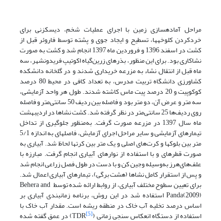
مراحل آماده­سازی زمین با اجرای عملیات شخم، دیسک­زنی برای
خردکردن کلوخه­ها، تسطیح و ایجاد جوی و پشته توسط فاروئر قبل از
کشت در اسفند 1396 و فروردین ماه 1397 انجام شد و کشت به صورت
نشاکاری بود. برای این منظور، بذرهای زرین‌گیاه اکوتیپ فریدونشهر، سه
ماه قبل از انتقال نشاء به مزرعه خریداری شدند و در گلخانه دانشکده
کشاورزی دانشگاه تربیت مدرس، به تعداد کافی در محیط 80 درصد
کوکوپیت و 20 درصد پیت ماس کاشته شدند. طول هر واحد آزمایشی،
سه متر و عرض آن، دو متر بود و فاصله بین ردیف‌ 50 سانتی‌متر و فاصله
روی ردیف‌ها 25 سانتی‌متر در نظر گرفته شد. کشت نشاها در اردیبهشت
ماه سال 1397 در مزرعه صورت گرفت. به‌منظور جلوگیری از تداخل
تیمارهای آزمایشی و سایر مراحل اجرای آزمایش، فاصله­ای به اندازه 5/1
متر بین بلوک­ها و کرت‌های اصلی و یک متر بین کرت­ها لحاظ شد. آبیاری به
صورت قطره­ای و با استفاده از نوارهای آبیاری انجام گرفت. مبارزه با
علف‌های‌هرز به‌وسیله وجین کن و با دست در طول فصل زراعی انجام شد
و پس از استقرار کامل نشاها (هشت برگی)، تیمار­های آبیاری اعمال شد.
برای تعیین سطوح مختلف آبیاری، از روابط ارائه شده توسط Behera and
Panda(2009) استفاده شد در این روش، برنامه زمان­بندی آبیاری بر
اساس درصد تخلیه آب خاک در منطقه ریشه است. مقدار آب خاک با
[5]
استفاده از دستگاه انعکاس سنجی زمانی (TDR
) در عمق‌ گفته شده