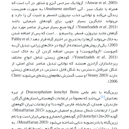
(Anwar
et al.,
2005). آزولا یک سرخس آبزی و شناور در آب است که
همراه با جلبک سبز – آبی (
Anabaena azollae
) به صورت همزیست
زندگی می‌کند و توانایی جذب نیتروژن اتمسفر و تثبیت آن را دارد و
می‌تواند جایگزین بسیار خوبی برای کودهای شیمیایی باشد
(Yousefzadeh
et al.,
2011). آزولا منبع بسیار مهمی از عناصر مورد نیاز
گیاهان مانند نیتروژن، فسفر، پتاسیم و ... است که پس از اضافه شدن
به خاک می‌تواند آن‌ها را به تدریج در اختیار گیاه قرار دهد (Pabby
et al.,
2003). یکی از روش‌های استفاده از آزولا در خاک‌های زراعی، تبدیل آن به
کمپوست (آزوکمپوست) و سپس اضافه کردن آن به خاک است
(Yousefzadeh
et al.,
2011). کودهای زیستی شامل انواع مختلف
ریزجانداران آزادزی هستند که توانایی تبدیل عناصر غذای اصلی، از
شکل غیرقابل دسترس به شکل قابل دسترس در فرایندهای زیستی
دارند (Vessey, 2003) و سبب گسترش نظام‌های ریشه‌ای می‌شوند (Chen,
2006).
زرین‌گیاه با نام علمی
Dracocephalum kotschyi
Boiss از تیره
[1]
نعناعیان
می‌باشد که معمولاً در ارتفاعات کوهستانی استان‌های گرگان،
مازندران، همدان، کرمانشاه، فارس (کوه دنا) و ارتفاعات تهران (کوه‌های
البرز)، ارتفاعات شمال سمنان و اصفهان می‌روید (Mozaffarian, 2015).
گونه
D.kotschyi
(2n=20) از گونه‌های انحصاری و بومی ایران است و با نام
زرین‌گیاه یا بادرنجبویه دنایی شناخته می‌شود (Mozaffarian, 2003). به
دلیل برداشت بی‌رویه این گیاه در مرحله گلدهی توسط افراد بومی و