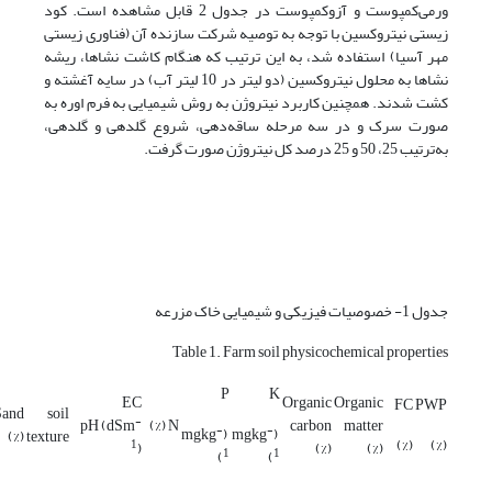
ورمی‌کمپوست و آزوکمپوست در جدول 2 قابل مشاهده است. کود
زیستی نیتروکسین با توجه به توصیه شرکت سازنده آن (فناوری زیستی
مهر آسیا) استفاده شد، به این ترتیب که هنگام کاشت نشاها، ریشه
نشاها به محلول نیتروکسین (دو لیتر در 10 لیتر آب) در سایه آغشته و
کشت شدند. همچنین کاربرد نیتروژن به روش شیمیایی به فرم اوره به
صورت سرک و در سه مرحله ساقه‌دهی، شروع گلدهی و گلدهی،
به‌ترتیب 25، 50 و 25 درصد کل نیتروژن صورت گرفت.
جدول 1- خصوصیات فیزیکی و شیمیایی خاک مزرعه
Table 1. Farm soil physicochemical properties
P
K
EC
Organic
Organic
FC
PWP
Sand
soil
-
pH
(dSm
N (%)
carbon
matter
-
-
(mgkg
(mgkg
(%)
texture
(%)
(%)
1
)
(%)
(%)
1
1
)
)