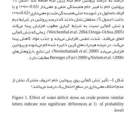
درصد به درصد پروتئین خام گیاه زرین گیاه اضافه شد (شکل 1).
پروتئین خام با فیبر خام همبستگی منفی و معنی‌دار (r=-0.65**) و با
الیاف نامحلول در شوینده خنثی همبستگی مثبت و معنی‌داری (r=0.62**)
داشت (جدول 5). محققان نشان دادند که درصد پروتئین در شرایط دیم
و تنش کم‌آبی نسبت به شرایط آبیاری مطلوب افزایش پیدا می‌کند
(Weichenthal
et al.,
2004; Ortega-Ochoa, 2005). زمانی که تنش کم‌آبی
اتفاق می‌افتد، شدت تنفس افزایش می‌یابد و جذب مواد کاهش پیدا
می‌کند، در نتیجه هیدرات‌های کرین ذخیره شده کم می‌شوند و پروتئین
افزایش می‌یابد (Normohamadi
et al.,
2000). این نتایج با پژوهش‌های
(2006) و Berenger & Faci (2000) مطابقت دارد.
et al.
Nielsen
شکل 1- تأثیر تنش کم‌آبی روی پروتئین خام (حروف مشترک نشان از
عدم اختلاف معنی‌داری در سطح احتمال یک درصد می‌باشد)
Figure 1. Effect of water deficit stress on crude protein (similar
letters indicate non significant differences at 1% of probability
level).