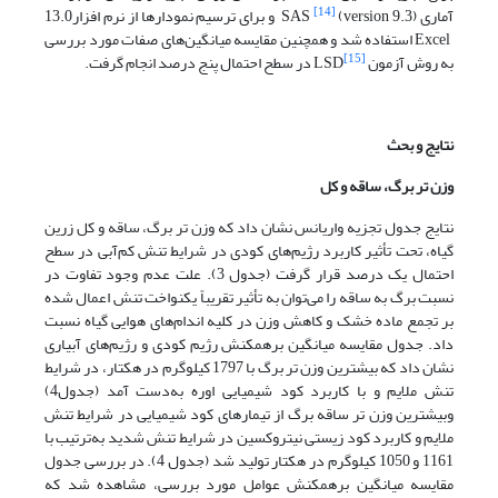
[14]
آماری (version 9.3) SAS
و برای ترسیم نمودارها از نرم افزار13.0
Excel استفاده شد و همچنین مقایسه میانگین‌های صفات مورد بررسی
[15]
به روش آزمون LSD
در سطح احتمال پنج درصد انجام گرفت.
نتایج و بحث
وزن تر برگ، ساقه و کل
نتایج جدول تجزیه واریانس نشان داد که وزن تر برگ، ساقه و کل زرین
گیاه، تحت تأثیر کاربرد رژیم‌های کودی در شرایط تنش کم‌آبی در سطح
احتمال یک درصد قرار گرفت (جدول 3). علت عدم وجود تفاوت در
نسبت برگ به ساقه را می‌توان به تأثیر تقریباً یکنواخت تنش اعمال شده
بر تجمع ماده خشک و کاهش وزن در کلیه اندا‌م‌های هوایی گیاه نسبت
داد. جدول مقایسه میانگین برهمکنش رژیم کودی و رژیم‌های آبیاری
نشان داد که بیشترین وزن تر برگ با 1797 کیلوگرم در هکتار، در شرایط
تنش ملایم و با کاربرد کود شیمیایی اوره به‌دست آمد (جدول4)
وبیشترین وزن تر ساقه برگ از تیمارهای کود شیمیایی در شرایط تنش
ملایم و کاربرد کود زیستی نیتروکسین در شرایط تنش شدید به‌ترتیب با
1161 و 1050 کیلوگرم در هکتار تولید شد (جدول 4). در بررسی جدول
مقایسه میانگین برهمکنش عوامل مورد بررسی، مشاهده شد که