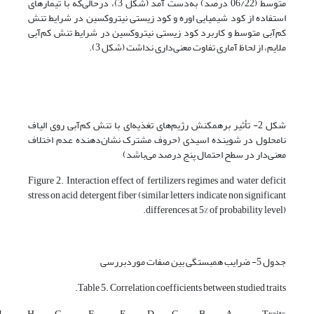
متوسط (06/22 درصد) به‌دست آمد (شکل 3)، درحالی‌که با تیمارهای
استفاده از کود شیمیایی اوره و کود زیستی نیتروکسین در شرایط تنش
کم‌آبی متوسط و کاربرد کود زیستی نیتروکسین در شرایط تنش کم‌آبی
ملایم، از لحاظ آماری تفاوت معنی‌داری نداشت (شکل 3).
شکل 2- تأثیر برهمکنش رژیم‌های تغذیه‌ای با تنش کم‌آبی روی الیاف
نامحلول در شوینده اسیدی (حروف مشترک نشان‌دهنده عدم اختلاف
معنی‌دار در سطح احتمال پنج درصد می‌باشد)
Figure 2. Interaction effect of fertilizers regimes and water deficit
stress on acid detergent fiber (similar letters indicate non significant
differences at 5% of probability level).
جدول 5- ضرایب همبستگی بین صفات موردبررسی
Table 5. Correlation coefficients between studied traits.