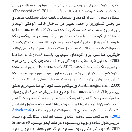
مدیریت کود، یکی از مهم‌ترین عوامل در کشت موفق محصولات زراعی
است که بر کیفیت و کمیت تولید اثر می‌گذارد (Tahmasebi
et al.,
2011).
استفاده بیش از حد از کودهای شیمیایی، باعث ایجاد مشکلات متعددی
در بخش کشاورزی از جمله تغییر در ساختار خاک، آلودگی آب‌های
زیرزمینی و سمیت عناصر سنگین شده است (Behrooz
et al.,
2017) و
استفاده از کودهای بیولوژیک مانند ورمی کمپوست و نیتروکسین که
علاوه بر تأمین نیاز غذایی گیاه و تضمین عملکرد بالا، سبب افزایش کیفیت
محصولات شده‌اند و اثرات مخرب زیست محیطی هم ندارند، می‌توانند
جایگزین مناسبی برای کودهای شیمیایی باشند (Barker & Bryson,
2006). به دلیل اثرات مثبت مواد آلی بر خاک، به‌عنوان یکی از ارکان مهم
بهره‌وری خاک شناخته شده‌اند (Behrooz
et al.,
2017). امروزه استفاده
از کود کمپوست در اراضی کشاورزی، به‌طور عمومی مورد توجه است که
از آن به‌عنوان بهترین تدبیر زیست محیطی عملی یاد شده است
(Kabirinegad
et al.,
2009). ورمی‌کمپوست، کود آلی مناسبی برای تحقق
این شرایط (Behrooz
et al.,
2017) و منبع مناسبی از عناصر غذایی و مواد
تنظیم‌کننده رشد گیاهی (هیومیک اسیدها و تنظیم کننده رشد گیاهی
مانند اکسین‌ها، جیبرلین‌ها و سیتوکنین‌ها) است که مسئول افزایش
رشد گیاه و عملکرد بسیاری از محصولات زراعی هستند (
et al.,
Atiyeh
2002
). ورمی‌کمپوست به‌طور مؤثری سبب افزایش شکل‌گیری ریشه،
افزایش طول ساقه و تولید زیست‌توده در علف لیمو می‌شود (Srinivas
et
al.,
2017) و تأثیر مثبتی روی بسیاری از گیاهان معطر و دارویی دارد