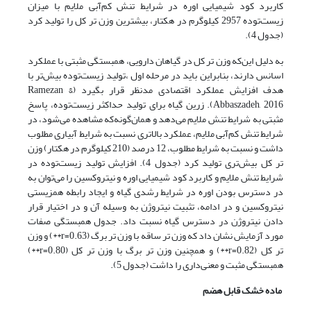
کاربرد کود شیمیایی اوره در شرایط تنش کم‌آبی ملایم با میزان
زیست‌توده 2957 کیلوگرم در هکتار، بیشترین وزن تر کل را تولید کرد
(جدول 4).
به دلیل این‌که وزن تر کل در گیاهان دارویی، همبستگی مثبتی با عملکرد
اسانس دارند، بنابراین باید در مرحله اول ،تولید زیست‌توده بیش‌تر با
هدف افزایش عملکرد اقتصادی مدنظر قرار بگیرد (Ramezan &
Abbaszadeh, 2016). زرین گیاه برای تولید حداکثر زیست‌توده، پاسخ
مثبتی به شرایط تنش ملایم می‌دهد و همان‌گونه‌که مشاهده می‌شود، در
شرایط تنش کم‌آبی ملایم، عملکرد بالاتری نسبت به شرایط آبیاری مطلوب
داشت و نسبت به شرایط مطلوب، 12 درصد (210 کیلوگرم در هکتار) وزن
تر کل بیش‌تری تولید کرد (جدول 4). افزایش تولید زیست‌توده در
شرایط تنش ملایم و کاربرد کود شیمیایی اوره و نیتروکسین را می‌توان به
در دسترس بودن اوره در شرایط رشدی گیاه و ایجاد رابطه همزیستی
نیتروکسین و در ادامه، تثبیت نیتروژن به وسیله آن و در اختیار قرار
دادن نیتروژن در دسترس گیاه نسبت داد. جدول همبستگی صفات
مورد آزمایش نشان داد که وزن تر ساقه با وزن تر برگ (r=0.63**) و وزن
تر کل (r=0.82**) و همچنین وزن تر برگ با وزن تر کل (r=0.80**)
همبستگی مثبت و معنی‌داری را داشت (جدول 5).
ماده خشک قابل هضم