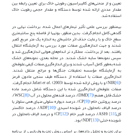
تعیین و از منحنی‌های کالیبراسیون رطوبتی خاک برای تعیین رابطه بین
مقدار عددی ارائه شده توسط دستگاه و مقدار حجمی رطوبت خاک
استفاده شد.
به­منظور بررسی علمی تأثیر تیمارهای اعمال شده، برداشت نهایی در
گلدهی کامل انجام گرفت. بدین منظور، بوته­ها از فاصله پنج سانتی­متری
سطح خاک و با رعایت حذف اثر حاشیه‌ای یه اندازه یک متر مربع کف­بر
شدند و جهت اندازه­گیری صفات مورد بررسی به آزمایشگاه انتقال
یافتند. بعد از برداشت، عملکرد تر اندام‌های هوایی اندازه­گیری شد و
سپس نمونه‌ها سایه خشک شدند. در محله بعدی، نمونه‌های خشک
شده به‌طور کامل آسیاب شدند و برای اندازه‌گیری صفات کیفی علوفه‌ای
به آزمایشگاه مؤسسه تحقیقات جنگل‌ها و مراتع منتقل شدند.
اندازه‌گیری صفات با استفاده از دستگاه طیف سنجی مادون قرمز
(
[6]
NIR) و با روش ارائه شده توسط Jafari
et al.
(2003) انجام گرفت.
صفات علوفه‌ای اندازه‌گیری شده با این دستگاه شامل درصد ماده
خشک قابل هضم (DMD
[7]
)، درصد قندهای محلول در آب (WSC
[8]
)،
درصد پروتئین خام (
[9]
CP)، درصد دیواره سلولی منهای همی سلولز یا
درصد الیاف نامحلول در شونده اسیدی (ADF
[10]
)، درصد خاکستر
کل
[11]
(ASH)، درصد فیبر خام (CF
[12]
) و درصد الیاف نامحلول در
شوینده خنثی (NDF
[13]
) بود.
برای تجزیه‌ و تحلیل داده‌ها، بر اساس روش تجزیه واریانس، از برنامه