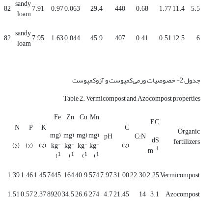
sandy
82
7.91
0.97
0.063
29.4
440
0.68
1.77
11.4
5.5
loam
sandy
82
7.95
1.63
0.044
45.9
407
0.41
0.51
12.5
6
loam
جدول 2- خصوصیات ورمی‌کمپوست و آزوکمپوست
Table 2. Vermicompost and Azocompost properties
Fe
Zn
Cu
Mn
EC
N
P
K
C
Organic
(mg
(mg
(mg
(mg
pH
C:N
dS
fertilizers
-
-
-
-
(%)
(%)
(%)
kg
kg
kg
kg
(%)
-1
m
1
1
1
1
)
)
)
)
1.39
1.46
1.45
7445
164
40.9
574
7.97
31.00
22.30
2.25
Vermicompost
1.51
0.57
2.37
8920
34.5
26.6
274
4.7
21.45
14
3.1
Azocompost