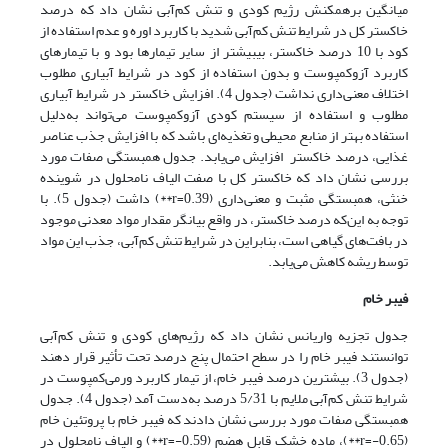
میانگین برهمکنش رژیم کودی و تنش کم‌آبی نشان داد که درصد
خاکستر کل در شرایط تنش کم‌آبی شدید با کاربرد اوره و عدم استفاده از
کود با 10 درصد خاکستر، بیبیشتر از سایر تیمارها بود و با تیمارهای
کاربرد آزوکمپوست و بدون استفاده از کود در شرایط آبیاری مطلوب
اختلاف معنی‌داری نداشت (جدول 4). افزایش خاکستر در شرایط آبیاری
مطلوب و استفاده از سیستم کودی آزوکمپوست می‌تواند به‌دلیل
استفاده بهتر از منابع محیطی و تغذیه‌‌ای باشد که با افزایش جذب عناصر
غذایی، درصد خاکستر افزایش می‌یابد. جدول همبستگی صفات مورد
بررسی نشان داد که خاکستر کل با صفت الیاف نامحلول در شوینده
خنثی، همبستگی مثبت و معنی‌داری (r=0.39**) داشت (جدول 5). با
توجه به این‌که درصد خاکستر، در واقع بیانگر مقدار مواد معدنی موجود
در بافت‌های گیاهی است، بنابراین در شرایط تنش کم‌آبی، جذب این مواد
توسط ریشه کاهش می‌یابد.
فیبر خام
جدول تجزیه واریانس نشان داد که رژیم‌‌های کودی و تنش کم‌آبی
توانستند فیبر خام را در سطح احتمال پنج درصد تحت تأثیر قرار دهند
(جدول 3). بیشترین درصد فیبر خام، از تیمار کاربرد ورمی‌کمپوست در
شرایط تنش کم‌آبی ملایم با 5/31 درصد به‌دست آمد (جدول 4). جدول
همبستگی صفات مورد بررسی نشان دادند که فیبر خام با پروتئین خام
(r=-0.65**)، ماده خشک قابل هضم (r=-0.59**) و الیاف نامحلول در