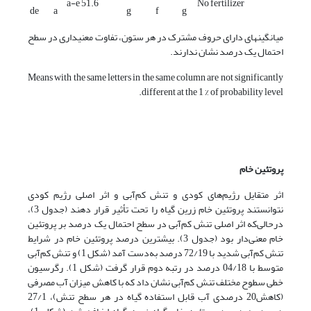
51.6 a-e
No fertilizer
de
a
g
f
g
میانگین­های دارای حروف مشترک در هر ستون، تفاوت معنی­داری در سطح
احتمال یک درصد نشان ندارند.
Means with the same letters in the same column are not significantly
different at the 1 % of probability level.
پروتئین خام
اثر متقایل رژیم‌های کودی و تنش کم‌آبی و اثر اصلی رژیم کودی
نتوانستند پروتئین خام زرین گیاه را تحت تأثیر قرار دهند (جدول 3)،
درحالی‌که اثر اصلی تنش کم‌آبی در سطح احتمال یک درصد بر پروتئین
خام معنی‌دار بود (جدول 3). بیشترین درصد پروتئین خام در شرایط
تنش کم‌آبی شدید با 72/19 درصد به‌دست آمد (شکل 1) و تنش کم‌آبی
متوسط با 04/18 درصد در رتبه دوم قرار گرفت (شکل 1). رگرسیون
خطی سطوح مختلف تنش کم‌آبی نشان داد که با کاهش میزان آب مصرفی
(کاهش20 درصدی آب قابل استفاده گیاه در هر سطح تنش)، 27/1