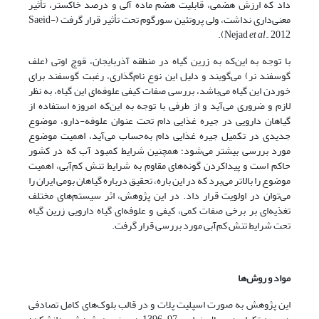
داد که ارزش هضمی، قابلیت هضم ماده آلی و درصد خاکستر، تأثیر
معنی‌داری نداشت، ولی پروتئین سورگوم تحت تأثیر قرار گرفت (Saeid-
Nejad
et al
., 2012).
با توجه به این‌که به زرین گیاه در منطقه آذربایجان، قوچ اوتی (علف
گوسفند نر) می‌گویند و دلیل این نوع نام‌گذاری، رغبت گوسفند برای
خوردن این گیاه می‌باشد، بررسی صفات کیفی علوفه‌ای این گیاه، به نظر
لازم و ضروری می‌آید و از طرفی با توجه به این‌که امروزه استفاده از
گیاهان دارویی در جیره غذایی دام تحت عنوان علوفه-دارو، موضوع
جدیدی در تکمیل جیره غذایی دام به‌حساب می‌آید، اهمیت موضوع
مورد بررسی بیشتر می‌شود؛ همچنین شرایط کمبود آب که در کشور
حاکم است و پیداکردن گونه‌های مقاوم به شرایط تنش کم‌آبی، اهمیت
موضوع را بالاتر می‌برد که در این باره، تحقیق درباره گیاهان بومی ایران را
می‌توان در اولویت قرار داد. در این پژوهش، اثر سیستم‌های مختلف
تغذیه‌ای بر برخی صفات کمی، کیفی و علوفه‌ای گیاه دارویی زرین گیاه
تحت شرایط تنش کم‌آبی مورد بررسی قرار گرفت.
مواد و روش‌ها
این پژوهش به صورت اسپلیت پلات و در قالب بلوک‌های کامل تصادفی