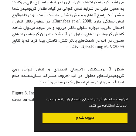
می‌باشد. کربوهیدرات‌ها نقش اصلی را در تنظیم اسمزی بازی می‌کنند؛
به همین دلیل در شرایط تنش کم‌آبی در گیاه، مقدار کربوهیدرات‌ها
بیشتر شد. پاسخ گیاهان به تنش خشکی، به شدت، مدت و مرحله وقوع
تنش بستگی دارد (Barnabas
et al.,
2008). در سطوح بالاتر تنش ،
احتمال تخریب دیواره سلولی بالاتر می‌رود و در نتیجه می‌توان شاهد
کاهش کربوهیدرات‌های محلول در آب شد. بنابراین کربوهیدرات‌های
محلول در آب در شدت‌های بالاتر تنش، کاهش پیدا کرد که با نتایج
(2009) مطابقت داشت.
et al.
Faroog
شکل 3 برهمکنش رژیم‌های تغذیه‌ای و تنش کم‌آبی روی
کربوهیدرات‌های محلول در آب (حروف مشترک، نشان‌دهنده عدم
اختلاف معنی‌دار در سطح احتمال یک درصد می‌باشند)
Figure 3. Interaction effect of fertilizer regimes and water deficit
این وب سایت از کوکی ها برای اطمینان از ارائه بهترین
stress on water soluble carbohydrate (similar letters indicate non
خدمات استفاده می کند.
significant differences at 1% of probability level).
متوجه شدم