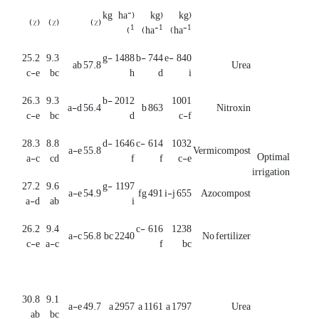
-
(kg ha
(kg
(kg
(%)
(%)
(%)
1
-1
-1
)
)
ha
)
ha
25.2
9.3
1488 g-
744 b-
840 e-
57.8 ab
Urea
c-e
bc
h
d
i
26.3
9.3
2012 b-
1001
56.4 a-d
863 b
Nitroxin
c-e
bc
d
c-f
28.3
8.8
1646 d-
614 c-
1032
55.8 a-e
Vermicompost
Optimal
a-c
cd
f
f
c-e
irrigation
27.2
9.6
1197 g-
54.9 a-e
491 fg
655 i-j
Azocompost
a-d
ab
i
26.2
9.4
616 c-
1238
56.8 a-c
2240 bc
No fertilizer
c-e
a-c
f
bc
30.8
9.1
49.7 a-e
2957 a
1161 a
1797 a
Urea
ab
bc