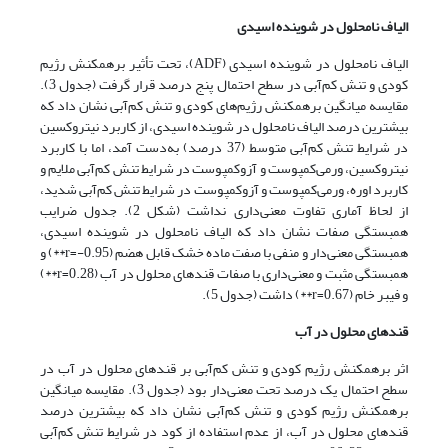
الیاف نامحلول در شوینده اسیدی
الیاف نامحلول در شوینده اسیدی (ADF)، تحت تأثیر برهمکنش رژیم
کودی و تنش کم‌آبی در سطح احتمال پنج درصد قرار گرفت (جدول 3).
مقایسه میانگین برهمکنش رژیم‌های کودی و تنش کم‌آبی نشان داد که
بیشترین درصد الیاف نامحلول در شوینده اسیدی، از کاربرد نیتروکسین
در شرایط تنش کم‌آبی متوسط (37 درصد) به‌دست آمد، اما با کاربرد
نیتروکسین، ورمی‌کمپوست و آزوکمپوست در شرایط تنش کم‌آبی ملایم و
کاربرد اوره، ورمی‌کمپوست و آزوکمپوست در شرایط تنش کم‌آبی شدید،
از لحاظ آماری تفاوت معنی‌داری نداشت (شکل 2). جدول ضرایب
همبستگی صفات نشان داد که الیاف نامحلول در شوینده اسیدی،
همبستگی معنی‌دار و منفی با صفت ماده خشک قابل هضم (r=-0.95**) و
همبستگی مثبت و معنی‌داری با صفات قندهای محلول در آب (r=0.28**)
و فیبر خام (r=0.67**) داشت (جدول 5).
قندهای محلول در آب
اثر برهمکنش رژیم کودی و تنش کم‌آبی بر قندهای محلول در آب در
سطح احتمال یک درصد تحت معنی‌دار بود (جدول 3). مقایسه میانگین
برهمکنش رژیم کودی و تنش کم‌آبی نشان داد که بیشترین درصد
قندهای محلول در آب، از عدم استفاده از کود در شرایط تنش کم‌آبی