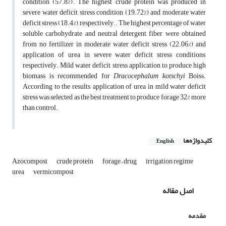
condition (57.8%).
The highest crude protein was produced in
severe water deficit stress condition (19.72%) and moderate water
deficit stress (18.4%), respectively.. The highest percentage of water
soluble carbohydrate and neutral detergent fiber were obtained
from no fertilizer in moderate water deficit stress (22.06%) and
application of urea in severe water deficit stress conditions,
respectively. Mild water deficit stress application to produce high
biomass is recommended for
Dracocephalum kotschyi
Boiss.
According to the results, application of urea in mild water deficit
stress was selected as the best treatment to produce forage 32% more
than control.
کلیدواژه‌ها
English
Azocompost
crude protein
forage – drug
irrigation regime
urea
vermicompost
اصل مقاله
مقدمه