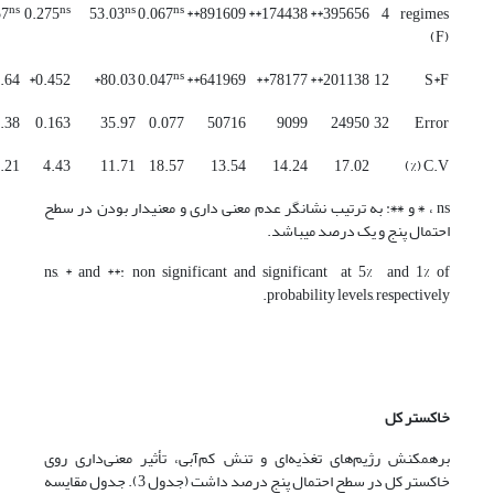
ns
ns
ns
ns
57
0.275
53.03
0.067
891609**
174438**
395656**
4
regimes
(F)
ns
.64*
0.452*
80.03*
0.047
641969**
78177**
201138**
12
S*F
.38
0.163
35.97
0.077
50716
9099
24950
32
Error
.21
4.43
11.71
18.57
13.54
14.24
17.02
C.V (%)
ns ، ٭ و ٭٭: به ترتیب نشانگر عدم معنی داری و معنی­دار بودن در سطح
احتمال پنج و یک درصد می­باشد.
ns, * and **: non significant and significant at 5% and 1% of
probability levels, respectively.
خاکستر کل
برهمکنش رژیم‌های تغذیه‌ای و تنش کم‌آبی، تأثیر معنی‌داری روی
خاکستر کل در سطح احتمال پنج درصد داشت (جدول 3). جدول مقایسه