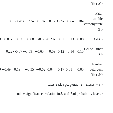
fiber (G)
Water
soluble
1.00
0.28*
-0.43**
-0.18
0.12
-0.24
-0.06
-0.18
carbohydrate
(H)
0
-0.07
0.02
0.08
0.35**
-0.29*
0.07
0.13
0.08
Ash (I)
Crude fiber
.18
0.22
0.67**
-0.59**
-0.65**
0.09
0.12
0.14
0.15
(J)
Neutral
*
-0.49**
-0.19
0.35**
0.62**
-0.04
0.17
-0.01
0.05
detergent
fiber (K)
* و **: معنی‌دار در سطوح پنج و یک درصد.
* and **: significant correlation in 5% and !5 of probability levels.