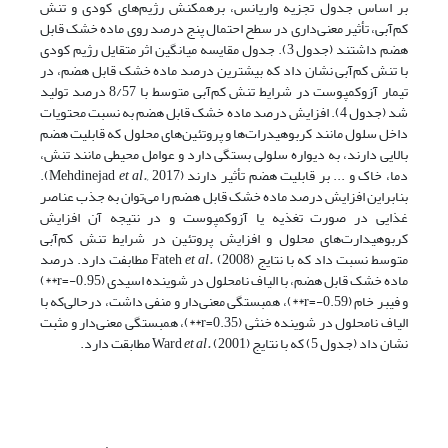
بر اساس جدول تجزیه واریانس، برهمکنش رژیم‌های کودی و تنش
کم‌آبی، تأثیر معنی‌داری در سطح احتمال پنج درصد روی ماده خشک قابل
هضم داشتند (جدول 3). جدول مقایسه میانگین اثر متقایل رژیم کودی
با تنش کم‌آبی نشان داد که بیشترین درصد ماده خشک قابل هضم، در
تیمار آزوکمپوست در شرایط تنش کم‌آبی متوسط با 8/57 درصد تولید
شد (جدول 4). افزایش درصد ماده خشک قابل هضم به نسبت محتویات
داخل سلول مانند کربوهیدرات‌ها و پروتئین‌های محلول که قابلیت هضم
بالایی دارند، به دیواره سلولی بستگی دارد و عوامل محیطی مانند تنش،
دما، خاک و ... بر قابلیت هضم تأثیر دارند (Mehdinejad
et al.,
2017).
بنابراین افزایش درصد ماده خشک قابل هضم را می‌توان به جذب عناصر
غذایی در صورت تغذیه یا آزوکمپوست و در نتیجه آن افزایش
کربوهیدارت‌های محلول و افزایش پروتئین در شرایط تنش کم‌آبی
متوسط نسبت داد که با نتایج Fateh
et al.
(2008) مطابفت دارد. درصد
ماده خشک قابل هضم، با الیاف نامحلول در شوینده اسیدی (r=-0.95**)
و فیبر خام (r=-0.59**)، همبستگی معنی‌دار و منفی داشت، درحالی‌که با
الیاف نامحلول در شوینده خنثی (r=0.35**)، همبستگی معنی‌دار و مثبت
نشان داد (جدول 5) که با نتایج Ward
(2001) مطابقت دارد.
et al.