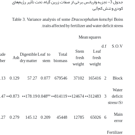
جدول 3- تجزیه واریانس برخی از صفات زرین گیاه، تحت تأثیر رژیم‌های
کودی و تنش کم‌آبی
Table 3. Variance analysis of some
Dracocephalum kotschyi
Boiss
traits affected by fertilizer and water deficit stress.
Mean squares
d.f
S.O.V
Stem
Leaf
ude
Digestible
Leaf to
Total
Ash
fresh
fresh
iber
dry matter
stem
biomass
weight
weight
.13
0.129
57.27
0.077
679546
37102
165416
2
Block
Water
ns
47**
0.873**
178.19**
0.048
814119**
124674**
312483**
3
deficit
stress (S)
Main
.27
0.279
145.12
0.209
45448
12785
65026
6
error
Fertilizer