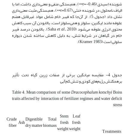
شوینده اسیدی (r=-0.46**)، همبستگی منفی و معنی‌داری داشت، اما با
الیاف نامحلول در شوینده خنثی (r=0.67**)، همبستگی مثبت معنی‌داری
نشان داد (جدول 5). از آن‌جا که فیبر خام شامل مواد غیرقابل هضم
علوفه مانند لیگنین، سلولز و همی‌سلولز است، بالابودن آن سبب کاهش
محتوی انرژی علوفه می‌شود (Saha
et al.,
2010). بالابودن درصد فیبر
خام در گیاهان در شرایط تنش، به دلیل کاهش ساخته شدن دیواره
سلولی است (Kramer, 1983).
جدول 4- مقایسه میانگین برخی از صفات زرین گیاه تحت تأثیر
برهمکنش رژیم‌‌های کودی و تنش کم‌آبی
Table 4. Mean comparison of some
Dracocephalum kotschyi
Boiss
traits affected by interaction of fertilizer regimes and water deficit
stress
Stem
Leaf
Crude
Digestible
Total
Ash
fresh
fresh
fiber
dry matter
biomass
weight
weight
Treatments