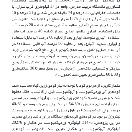
در سه تکرار در سال زراعی 97-1396 در مزرعه پژوهشی دانشکده
کشاورزی دانشگاه تربیت مدرس، واقع در 17 کیلومتری غرب تهران، با
مختصات جغرافیایی 35 درجه و 74 دقیقه عرض شمالی و 51 درجه و 16
دقیقه طول شرقی با ارتفاع 1275 متر از سطح دریا اجرا شد. عامل تنش
کم‌آبی با چهار سطح (آبیاری مطلوب، آبیاری بعد از تخلیه 20 درصد آب
قابل استفاده؛ آبیاری ملایم، آبیاری بعد از تخلیه 40 درصد آب قابل
استفاده؛ آبیاری متوسط، آبیاری بعد از تخلیه 60 درصد آب قابل استفاده
و آبیاری شدید، آبیاری بعد از تخلیه 80 درصد آب قابل استفاده) در
کرت‌های اصلی و عامل سیستم‌های کودی با پنج سطح (کود شیمیایی اوره،
کود زیستی نیتروکسین، ورمی‌کمپوست، آزوکمپوست و عدم کاربرد
کود) در کرت‌های فرعی قرار گرفتند. قبل از انجام آزمایش، ویژگی‌های
فیزیکی و شیمیایی خاک محل آزمایش در دو عمق صفر تا 30 سانتی­متری
و 30 تا 60 سانتی‌متری تعیین شد (جدول 1).
مقدار کاربرد از هر نوع کود با توجه به نیاز کودی زرین گیاه محاسبه شد.
کودهای آلی ورمی‌کمپوست و آزوکمپوست قبل از کاشت با خاک مخلوط
شدند و میزان مصرف کودهای ورمی‌کمپوست و آزوکمپوست بر اساس
میزان آزادسازی نیتروژن (54/30 درصد برای ورمی‌کمپوست و 40/31
درصد برای آزوکمپوست) در طول فصل زراعی و با توجه به خصوصیات
نیتروژن موجود در کودهای آلی به‌طور جداگانه برآورد شد و برای مصرف
در این پژوهش، 31476 کیلوگرم ورمی‌کمپوست در هکتار و 20276
کیلوگرم آزوکمپوست در هکتار تعیین شد. خصوصیات کودهای