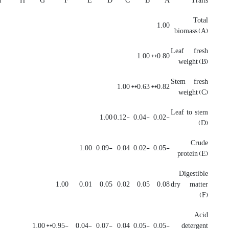
I
H
G
F
E
D
C
B
A
Traits
Total
1.00
biomass (A)
Leaf fresh
1.00
0.80**
weight (B)
Stem fresh
1.00
0.63**
0.82**
weight (C)
Leaf to stem
1.00
-0.12
-0.04
-0.02
(D)
Crude
1.00
-0.09
0.04
-0.02
-0.05
protein (E)
Digestible
1.00
0.01
0.05
0.02
0.05
0.08
dry matter
(F)
Acid
1.00
-0.95**
-0.04
-0.07
0.04
-0.05
-0.05
detergent