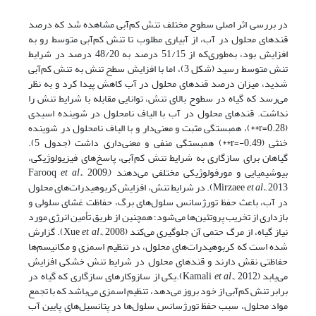
در بررسی اثر اصلی سطوح مختلف تنش کم‌آبی مشاهده شد که درصد
قندهای محلول در آب، از آبیاری مطلوب تا تنش کم‌آبی متوسط رو به
افزایش بود، به‌طوری‌که از 51/15 درصد به 48/20 درصد در شرایط
تنش متوسط رسید (شکل 3)، اما با افزایش سطح تنش به تنش کم‌آبی
شدید، میزان درصد قندهای محلول در آب کاهش پیدا کرد و به نظر
می‌رسد که گیاه در سطوح بالای تنش، توانایی مقابله با شرایط تنش را
نداشت. قندهای محلول در آب با الیاف نامحلول در شوینده اسیدی
(r=0.28**)، همبستگی مثبت و معنی‌دار و با الیاف نامحلول در شوینده
خنثی (r=-0.49**) همبستگی منفی و معنی‌داری داشت (جدول 5).
گیاهان برای سازگاری به شرایط تنش کم‌آبی، پاسخ‌های فیزیولوژیکی،
بیوشیمیایی و مورفولوژیکی مختلفی می‌دهند (Farooq
2009;
et al.,
et al.,
Mirzaee
2013). در شرایط تنش، افزایش کربوهیدرات‌های محلول
در آب، باعث حفظ تورژسانس سلول‌های برگ، حفاظت غشای سلولی و
بازداری از تخریب پروتئین‌ها می‌شود؛ همچنین از طریق تأمین انرژی مورد
نیاز گیاه، از مرگ حتمی آن جلوگیری می‌کند (Xue
et al.,
2008). گزارش
شده است که کربوهیدرات‌های محلول، در تنظیم اسمزی و مکانیسم‌ها
حفاظتی نقش دارند و قندهای محلول در شرایط تنش خشکی افزایش
می‌یابد (Kamali
et al.,
2012).یکی از سازوکارهای سازگاری که گیاه در
برابر تنش کم‌آبی از خود بروز می‌دهد، تنظیم اسمزی می‌باشد که با تجمع
مواد محلول، سبب حفظ تورژسانس سلول‌ها در پتانسیل‌های پایین آب