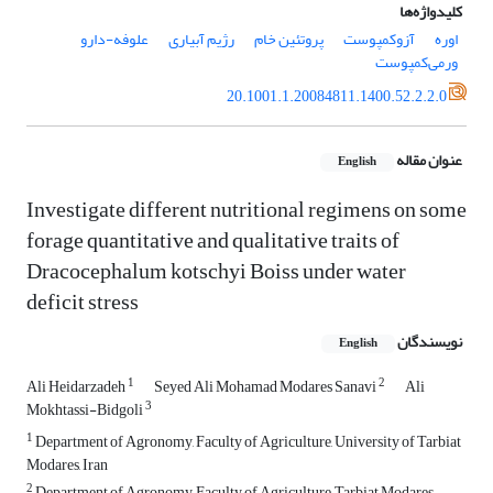
کلیدواژه‌ها
اوره
آزوکمپوست
پروتئین خام
رژیم آبیاری
علوفه-دارو
ورمی‌کمپوست
20.1001.1.20084811.1400.52.2.2.0
عنوان مقاله
English
Investigate different nutritional regimens on some
forage quantitative and qualitative traits of
Dracocephalum kotschyi Boiss under water
deficit stress
نویسندگان
English
1
2
Ali Heidarzadeh
Seyed Ali Mohamad Modares Sanavi
Ali
3
Mokhtassi-Bidgoli
1
Department of Agronomy, Faculty of Agriculture, University of Tarbiat
Modares, Iran
2
Department of Agronomy, Faculty of Agriculture, Tarbiat Modares