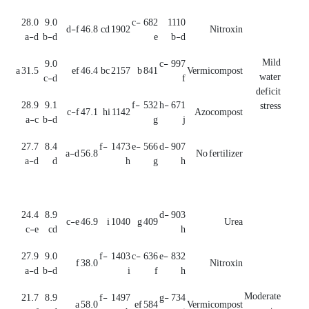
28.0
9.0
682 c-
1110
46.8 d-f
1902 cd
Nitroxin
a-d
b-d
e
b-d
Mild
9.0
997 c-
31.5 a
46.4 ef
2157 bc
841 b
Vermicompost
water
c-d
f
deficit
28.9
9.1
532 f-
671 h-
stress
47.1 c-f
1142 hi
Azocompost
a-c
b-d
g
j
27.7
8.4
1473 f-
566 e-
907 d-
56.8 a-d
No fertilizer
a-d
d
h
g
h
24.4
8.9
903 d-
46.9 c-e
1040 i
409 g
Urea
c-e
cd
h
27.9
9.0
1403 f-
636 c-
832 e-
38.0 f
Nitroxin
a-d
b-d
i
f
h
Moderate
21.7
8.9
1497 f-
734 g-
58.0 a
584 ef
Vermicompost