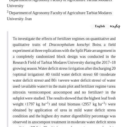
University
3
Department of Agronomy, Faculty of Agriculture, Tarbiat Modares
University, , Iran
چکیده
English
To investigate the effects of fertilizer regimes on quantitative and
qualitative traits of
Dracocephalum kotschyi
Boiss
,
a field
experiment at three replications with the Split Plate arrangement in
a completely randomized block design was conducted in the
Research Field of Tarbiat Modares University during the 2017-18
growing season.Water deficit stress (irrigation after discharging 20
(optimal irrigation), 40 (mild water deficit stress), 60 (moderate
water deficit stress) and 80% (severe water deficit stress) of water
used (available water)) in the main plot and fertilizer regime (urea,
nitroxin, vermicompost, azocompost and no fertilizer) in the
subplot were studied. The results showed that the highest leaf fresh
-1
-1
weight (1797 kg ha
) and total biomass (2957 kg ha
) were
obtained by application of urea in mild water deficit stress
condition and the highest dry matter digestibility percentage was
observed in azocompost treatment in moderate water deficit stress