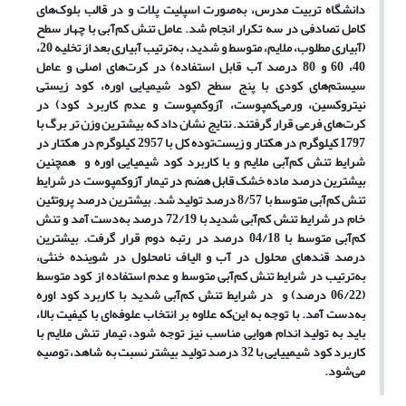
دانشگاه تربیت مدرس، به‌صورت اسپلیت پلات و در قالب بلوک‌های
کامل تصادفی در سه تکرار انجام شد. عامل تنش کم‌آبی با چهار سطح
(آبیاری مطلوب، ملایم، متوسط و شدید، به‌ترتیب آبیاری بعد از تخلیه 20،
40، 60 و 80 درصد آب قابل استفاده) در کرت‌های اصلی و عامل
سیستم‌های کودی با پنج سطح (کود شیمیایی اوره، کود زیستی
نیتروکسین، ورمی‌کمپوست، آزوکمپوست و عدم کاربرد کود) در
کرت‌های فرعی قرار گرفتند. نتایج نشان داد که بیشترین وزن تر برگ با
1797 کیلوگرم در هکتار و زیست‌توده کل با 2957 کیلوگرم در هکتار در
شرایط تنش کم‌آبی ملایم و با کاربرد کود شیمیایی اوره و همچنین
بیشترین درصد ماده خشک قابل هضم در تیمار آزوکمپوست در شرایط
تنش کم‌آبی متوسط با 8/57 درصد تولید شد. بیشترین درصد پروتئین
خام در شرایط تنش کم‌آبی شدید با 72/19 درصد به‌دست آمد و تنش
کم‌آبی متوسط با 04/18 درصد در رتبه دوم قرار گرفت. بیشترین
درصد قندهای محلول در آب و الیاف نامحلول در شوینده خنثی،
به‌ترتیب در شرایط تنش کم‌آبی متوسط و عدم استفاده از کود متوسط
(06/22 درصد) و در شرایط تنش کم‌آبی شدید با کاربرد کود اوره
به‌دست آمد. با توجه به این‌که علاوه بر انتخاب علوفه‌ای با کیفیت بالا،
باید به تولید اندام هوایی مناسب نیز توجه شود، تیمار تنش ملایم با
کاربرد کود شیمییایی با 32 درصد تولید بیشتر نسبت به شاهد، توصیه
می‌شود.