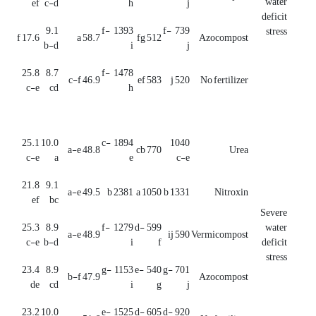
water
ef
c-d
h
j
deficit
9.1
1393 f-
739 f-
stress
17.6 f
58.7 a
512 fg
Azocompost
b-d
i
j
25.8
8.7
1478 f-
46.9 c-f
583 ef
520 j
No fertilizer
c-e
cd
h
25.1
10.0
1894 c-
1040
48.8 a-e
770 cb
Urea
c-e
a
e
c-e
21.8
9.1
49.5 a-e
2381 b
1050 a
1331 b
Nitroxin
ef
bc
Severe
25.3
8.9
1279 f-
599 d-
water
48.9 a-e
590 ij
Vermicompost
c-e
b-d
i
f
deficit
stress
23.4
8.9
1153 g-
540 e-
701 g-
47.9 b-f
Azocompost
de
cd
i
g
j
23.2
10.0
1525 e-
605 d-
920 d-