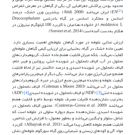
محدود بودن پراکنش جغرافیایی آن، یکی از گیاهان در معرض انقراض
[2]
(
EN) ایران می‌باشد (Abdi, 2008). بیشترین وزن خشک، درصد
اسانس و عملکرد اسانس در گیاه بادرشبی (
Dracocephalum
moldavica
L.) از خانواده نعناعیان با کاربرد 100 کیلوگرم نیتروژن در
هکتار به‌دست آمده است (Soroori
2014).
et al.,
ارزش غذایی علوفه در مورد گیاهان علوفه‌ای اهمیت بسیاری دارد.
تعیین ماده خشک در گیاه، به‌تنهایی برای ارزیابی کیفی گیاهان علوفه‌ای
کفایت نمی‌کند، بلکه میزان قابلیت هضم ماده خشک، کربوهیدارت‌های
محلول در آب، الیاف نامحلول در شوینده خنثی، پروتئین و فیبر خام،
الیاف نامحلول در شوینده اسیدی و درصد خاکستر نیز از لحاظ قابلیت
هضم و میزان انرژی مورد نیاز می‌باشد. یکی دیگر از مهم‌ترین پارامترهای
کیفیت علوفه و نماینده مهم‌ترین منبع انرژی در جیره، کربوهیدرات‌های
محلول در آب می‌باشد (Coleman & Moore, 2003). الیاف نامحلول در
شوینده خنثی
[3]
(NDF) و الیاف نامحلول در شوینده اسیدی
[4]
(ADF)
به‌ترتیب نشان‌دهنده قابیلت مصرف علوفه توسط دام و قابلیت هضم
می‌باشند (Contreras-Govea
et al
., 2009). محتوی الیاف نامحلول در
شوینده اسیدی، نشان‌دهنده سهم دیواره سلولی در علوفه است که
شامل سلولز و لیگنین می‌باشد و به‌طور معمول، با افزایش این شاخص،
قابلیت هضم علوفه کاهش پیدا می‌کند (Albayrak
et al
., 2011). کاربرد
مواد آلی و کودهای زیستی و شیمیایی روی گیاه سورگوم علوفه‌ای نشان