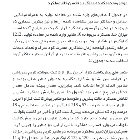
عوامل محدود‌کننده عملکرد و تخمین خلاء عملکرد
در جدول 3 متغیرهای وارد شده در معادله تولید به همراه میانگین،
حداقل و حداکثر مقادیر مشاهده شده آن‌ها و نیز بهترین مقداری که
می‌تواند در مدل رگرسیونی عملکرد قرار بگیرد، در مزارع آمده است.
میزان خلاء عملکرد مربوط به 10 متغیر وارد شده در معادله تولید، 1212
کیلوگرم در هکتار بود. بهترین حالت برای متغیرهای ضدعفونی بذر،
مرحله رشدی گیاهچه زمان نشاکاری، مصرف کود سرک و تعداد دفعات
مصرف آن و محلول‌پاشی با اثر مثبت، با در نظر گرفتن مقدار حداکثر آن‌ها
انتخاب شدند (جدول 3).
متغیرهای پیش‌کاشت کلزا، آخرین سال از کاشت بقولات، تاریخ بذرپاشی
در خزانه، سن نشا و نشاکاری مکانیزه به‌عنوان متغیر منفی بودند و
مقادیر اندک آن‌ها انتخاب شد. بنابراین، مقدار بهینه معادل مقدار
حداقل این پنج متغیر بود (جدول 3). میزان افزایش عملکرد ناشی از
تفاضل عملکرد حالت بهترین و متوسط دو متغیر پیش‌کاشت کلزا و آخرین
سال از بقولات، به‌ترتیب 57 و 218 کیلوگرم در هکتار، معادل پنج و 18
درصد بود که نشان می‌دهد پیش‌کاشت کلزا و تأخیر در کاشت بقولات،
اثر منفی بر تولید برنج دارد که با رعایت تناوب زراعی با پیش‌کاشت
بقولات می‌توان خسارت عملکرد ناشی از این دو متغیر را جبران کرد.
همچنین میزان تغییر عملکرد مربوط به دو متغیر تاریخ بذرپاشی در خزانه
و سن نشا نیز به‌ترتیب 120 و 132 کیلوگرم در هکتار؛ معادل 10 و 11