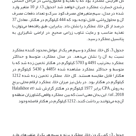
کل افزایش عملکرد بود که با تغذیه و محلول‌پاشی در مراحل حساس
رشدی خسارت عملکرد جبران خواهد شد (جدول 3). از 10 متغیر وارد
شده در مدل، سهم متغیرهای مصرف کود سرک و تعداد دفعات مصرف
آن و محلول‌پاشی، قابل توجه بود که 444 کیلوگرم در هکتار، معادل 37
درصد از کل خلاء عملکرد را نشان داد. بنابراین، طبق یافته‌ها می‌توان با
تغذیه مناسب و رعایت تناوب زراعی صحیح در اراضی شالیزاری به
پتانسیل عملکرد رسید.
جدول 3، کل خلاء عملکرد و سهم هر یک از عوامل محدود کننده عملکرد
نسبت به آن را نشان می‌دهد. در مدل عملکرد، متوسط و حداکثر
عملکرد به‌ترتیب 4491 و 5703 کیلوگرم در هکتار تخمین زده شد که با
متوسط و حداکثر عملکرد مشاهده شده (4485 و 5430 کیلوگرم در
هکتار) قابل مقایسه هستند. کل خلاء عملکرد تخمین زده شده 1212
کیلوگرم در هکتار بود. در بابل نیز میزان خلاء عملکرد ارقام محلی برنج
به روش CPA برابر 1977 کیلوگرم در هکتار گزارش شد (Halalkhor
et
al.,
2018). این بدان معنی است که بین عملکرد واقعی کشاورزان منطقه و
آن‌چه می‌توانند برداشت کنند، 1212 کیلوگرم در هکتار فاصله وجود
جدول 3- کمی کردن خلاء عملکرد برنج و سهم هر یک از متغیرهای وارد