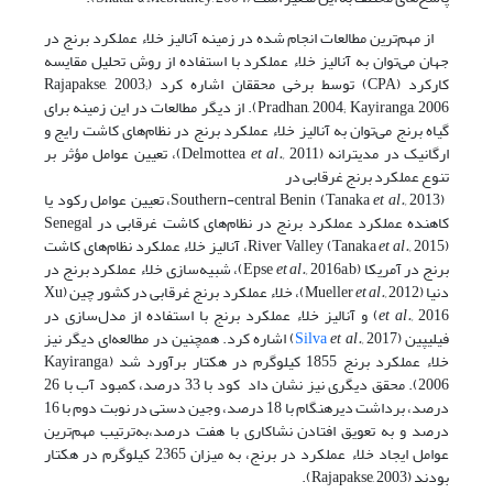
از مهم‌ترین مطالعات انجام شده در زمینه آنالیز خلاء عملکرد برنج در
جهان می‌توان به آنالیز خلاء عملکرد با استفاده از روش تحلیل مقایسه
کارکرد (CPA) توسط برخی محققان اشاره کرد (Rajapakse, 2003;
Pradhan, 2004; Kayiranga, 2006). از دیگر مطالعات در این زمینه برای
گیاه برنج می‌توان به آنالیز خلاء عملکرد برنج در نظام‌های کاشت رایج و
ارگانیک در مدیترانه (Delmottea
et al.,
2011)، تعیین عوامل مؤثر بر
تنوع عملکرد برنج غرقابی در
Southern-central Benin (Tanaka
et al.,
2013)، تعیین عوامل رکود یا
کاهنده عملکرد عملکرد برنج در نظام‌های کاشت غرقابی در Senegal
et al.,
River Valley (Tanaka
2015)، آنالیز خلاء عملکرد نظام‌های کاشت
برنج در آمریکا (Epse
et al.,
2016a,b)، شبیه‌سازی خلاء عملکرد برنج در
دنیا (Mueller
2012)، خلاء عملکرد برنج غرقابی در کشور چین (Xu
et al.,
et al.,
2016) و آنالیز خلاء عملکرد برنج با استفاده از مدل‌سازی در
فیلیپین (
et al.,
Silva
2017) اشاره کرد. همچنین در مطالعه‌ای دیگر نیز
خلاء عملکرد برنج 1855 کیلوگرم در هکتار برآورد شد (Kayiranga,
2006). محقق دیگری نیز نشان داد کود با 33 درصد، کمبود آب با 26
درصد، برداشت دیرهنگام با 18 درصد، وجین دستی در نوبت دوم با 16
درصد و به تعویق افتادن نشاکاری با هفت درصد،به‌ترتیب مهم‌ترین
عوامل ایجاد خلاء عملکرد در برنج، به میزان 2365 کیلوگرم در هکتار
بودند (Rajapakse, 2003).