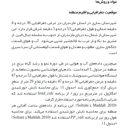
مواد و روش‌ها
موقعیت جغرافیایی و اقلیم منطقه
شهرستان ساری در استان مازندران،در عرض جغرافیایی 36 درجه و 4
دقیقه شمالی و طول جغرافیایی 53 درجه و 5 دقیقه شرقی قرار دارد. این
شهرستان از شمال به دریای مازندران، از جنوب به سلسله جبال البرز، از
مشرق به نکا و از غرب به قائم‌شهر منتهی می‌شود. آب و هوای قسمت
جلگه‌ای ساری، مطلوب و معتدل و هوای قسمت کوهستانی آن سردسیری
است.
مهم‌ترین داده‌های ‌آب و هوایی در طی دوره نمو و رشد گیاه برنج در
منطقه در جدول 1 آمده است. داده­های هواشناسی به‌صورت ماهانه، از
ایستگاه هواشناسی سینوپتیک دشت‌ناز با طول جغرافیایی 52 درجه و 47
دقیقه و عرض جغرافیایی 36 درجه و 47 دقیقه با ارتفاع 29 متر از سطح
دریای آزاد جمع‌آوری شد (جدول 1). برای محاسبه تابش خورشیدی
(مگاژول در مترمربع در روز)، از برنامه
Srad_calc
استفاده شد که
ضرایب انگسترم برنامه مورد استفاده قرار گرفت
(Soltani & Maddah, 2010). این برنامه از داده‌های ساعت آفتابی هر
منطقه برای محاسبه تابش خورشیدی استفاده می‌کند. برای محاسبه
طول روز نیز از برنامه
PP_calc
استفاده شد (Soltani & Maddah, 2010)
(جدول 1).