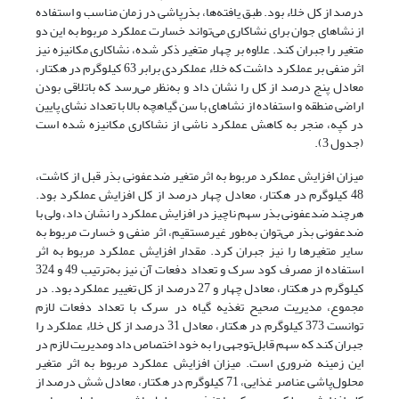
درصد از کل خلاء بود. طبق یافته‌ها، بذرپاشی در زمان مناسب و استفاده
از نشاهای جوان برای نشاکاری می‌تواند خسارت عملکرد مربوط به این دو
متغیر را جبران کند. علاوه بر چهار متغیر ذکر شده، نشاکاری مکانیزه نیز
اثر منفی بر عملکرد داشت که خلاء عملکردی برابر 63 کیلوگرم در هکتار،
معادل پنج درصد از کل را نشان داد و به‌نظر می‌رسد که باتلاقی بودن
اراضی منطقه و استفاده از نشاهای با سن گیاهچه بالا با تعداد نشای پایین
در کپه، منجر به کاهش عملکرد ناشی از نشاکاری مکانیزه شده است
(جدول 3).
میزان افزایش عملکرد مربوط به اثر متغیر ضدعفونی بذر قبل از کاشت،
48 کیلوگرم در هکتار، معادل چهار درصد از کل افزایش عملکرد بود.
هرچند ضدعفونی بذر سهم ناچیز در افزایش عملکرد را نشان داد، ولی با
ضدعفونی بذر می‌توان به‌طور غیرمستقیم، اثر منفی و خسارت مربوط به
سایر متغیرها را نیز جبران کرد. مقدار افزایش عملکرد مربوط به اثر
استفاده از مصرف کود سرک و تعداد دفعات آن نیز به‌ترتیب 49 و 324
کیلوگرم در هکتار، معادل چهار و 27 درصد از کل تغییر عملکرد بود. در
مجموع، مدیریت صحیح تغذیه گیاه در سرک با تعداد دفعات لازم
توانست 373 کیلوگرم در هکتار، معادل 31 درصد از کل خلاء عملکرد را
جبران کند که سهم قابل‌توجهی را به خود اختصاص داد ومدیریت لازم در
این زمینه ضروری است. میزان افزایش عملکرد مربوط به اثر متغیر
محلول‌پاشی عناصر غذایی، 71 کیلوگرم در هکتار، معادل شش درصد از