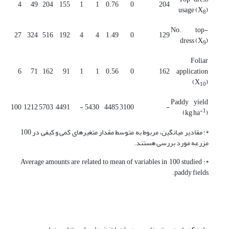
4
49
204
155
1
1
0.76
0
204
usage (X
)
8
No. top-
27
324
516
192
4
4
1.49
0
129
dress (X
)
9
Foliar
6
71
162
91
1
1
0.56
0
162
application
(X
)
10
Paddy yield
100
1212
5703
4491
-
5430
4485
3100
-
-1
(kg ha
)
*: مقادیر میانگین، مربوط به متوسط مقدار متغیرهای کمی و کیفی در 100
مزرعه مورد بررسی هستند.
*: Average amounts are related to mean of variables in 100 studied
paddy fields.