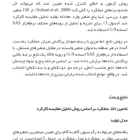
روش آزمون و خطای کنترل شده تعیین شد که می‌تواند اثر
محدودیت‌های عملکرد را کمّی کند (Soltani
et al.,
2000). از 150 متغیر
مورد بررسی، تنها پنج متغیر وارد معادله تولید تحلیل مقایسه کارکرد
شد (جدول 3).
برای تجزیه و تحلیل از رویه‌های مختلف نرم‌افزار SAS
(نسخه 1/9) استفاده شد.
در روش تابع خط مرزی با رسم نمودار پراکنش میزان عملکرد به‌دست
آمده در هر منطقه به‌عنوان متغیر وابسته در مقابل متغیرهای مستقل، با
استفاده از نرم‌افزار SAS (نسخه 1/9) و رویه nlin، یک تابع بر لبه بالایی
پراکنش داده‌ها برازش داده شد. بر اساس مرحله پنج و نحوه چیدمان
داده‌ها، تابع مناسب (خطی، درجه دو، دو تکه‌ای و یا سه تکه‌ای) انتخاب
شد. در واقع، توابع انتخاب شده برازش بهتری از داده‌ها داشتند.
نتایج و بحث
تخمین خلاء عملکرد بر اساس روش تحلیل مقایسه کارکرد
مدل تولید
یافته‌های مربوط به رگرسیون گام به گام برای تعیین مهم‌ترین متغیرهای
مدیریتی مؤثر بر عملکرد و مدل عملکرد در جدول 3 امده است. در این