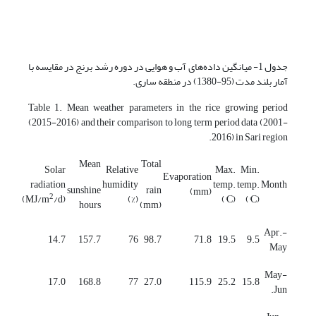
جدول 1- میانگین داده‌های آب و هوایی در دوره رشد برنج در مقایسه با
آمار بلند مدت (95-1380) در منطقه ساری.
Table 1. Mean weather parameters in the rice growing period
(2015-2016) and their comparison to long term period data (2001-
2016) in Sari region.
Mean
Total
Solar
Relative
Max.
Min.
Evaporation
radiation
humidity
temp.
temp.
Month
sunshine
rain
(mm)
2
(MJ/m
/d)
(%)
(°C)
(°C)
hours
(mm)
Apr.-
14.7
157.7
76
98.7
71.8
19.5
9.5
May
May-
17.0
168.8
77
27.0
115.9
25.2
15.8
Jun.