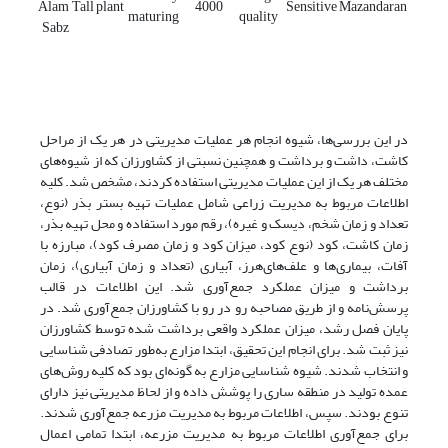
Alam
Tall plant
4000
Sensitive
Mazandaran
maturing
quality
Sabz
در این بررسی‌ها، شیوه انجام هر عملیات مدیریتی در هر یک از مراحل
کاشت، داشت و برداشت و همچنین نسبتی از کشاورزان که از شیوه‌های
مختلف هر یک از این عملیات مدیریتی استفاده کردند، مشخص شد. کلیه
اطلاعات مربوط به مدیریت زراعی شامل عملیات تهیه بستر بذر (نوع،
تعداد و زمان شخم، دیسک و غیره)، رقم مورد استفاده و محل تهیه بذر،
زمان کاشت، کود (نوع کود، میزان کود و زمان مصرف کود)، مبارزه با
آفات، بیماری‌ها و علف‌های‌هرز، آبیاری (تعداد و زمان آبیاری)، زمان
برداشت و میزان عملکرد جمع‌آوری شد. این اطلاعات در قالب
پرسش‌نامه و از طریق مصاحبه رو در رو با کشاورزان جمع‌آوری شد. در
پایان فصل رشد، میزان عملکرد واقعی برداشت شده توسط کشاورزان
نیز ثبت شد. برای انجام این تحقیق، ابتدا مزارع به‌طور تصادفی شناسایی
و انتخاب شدند. شیوه شناسایی مزارع به گونه‌ای بود که کلیه روش‌های
عمده تولید در منطقه ساری را پوشش داده و از لحاظ مدیریتی نیز دارای
تنوع بودند. سپس، اطلاعات مربوط به مدیریت مزرعه جمع‌آوری شدند.
برای جمع‌آوری اطلاعات مربوط به مدیریت مزرعه، ابتدا تمامی اعمال