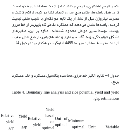
متغیر تاریخ نشاکاری و تاریخ برداشت نیز از یک معادله درجه دو تبعیت
کرد. طبق یافته‌ها، متغیرهای سن و تعداد نشا در کپه، تراکم کاشت و
مصرف نیتروژن قبل از نشا، از یک تابع دو تکه‌ای با شیب منفی تبعیت
کردند. یافته‌ها نشان می‌دهد که عملکرد نقاطی که پایین‌تر از خط مرزی
بودند، توسط سایر عوامل محدود شده‌اند. علاوه بر این، متغیرهای
مشکل خوابیدگی بوته، آفات، بیماری و علف‌های‌هرز، از تابع خطی تبعیت
کردند. متوسط عملکرد مزرعه 4495 کیلوگرم در هکتار بود (جدول 4).
جدول 4- نتایج آنالیز خط مرزی , محاسبه پتانسیل عملکرد و خلاء عملکرد
برنج.
Table 4. Boundary line analysis and rice potential yield and yield
gap estimations.
Yield
Relative
based
d
Yield
Relative
Out of
Minimum
yield
on
yield
optimal
p
gap
optimal
Unit
Variable
gap
optimal