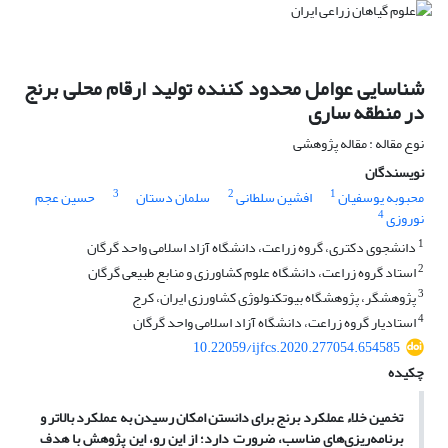
شناسایی عوامل محدود کننده تولید ارقام محلی برنج
در منطقه ساری
نوع مقاله : مقاله پژوهشی
نویسندگان
3
2
1
محبوبه یوسفیان
افشین سلطانی
سلمان دستان
حسین عجم
4
نوروزی
1
دانشجوی دکتری، گروه زراعت، دانشگاه آزاد اسلامی واحد گرگان
2
استاد گروه زراعت، دانشگاه علوم کشاورزی و منابع طبیعی گرگان
3
پژوهشگر، پژوهشگاه بیوتکنولوژی کشاورزی ایران، کرج
4
استادیار گروه زراعت، دانشگاه آزاد اسلامی واحد گرگان
10.22059/ijfcs.2020.277054.654585
چکیده
تخمین خلاء عملکرد برنج برای دانستن امکان رسیدن به عملکرد بالاتر و
برنامه‌ریزی‌های مناسب، ضرورت دارد؛ از این رو، این پژوهش با هدف