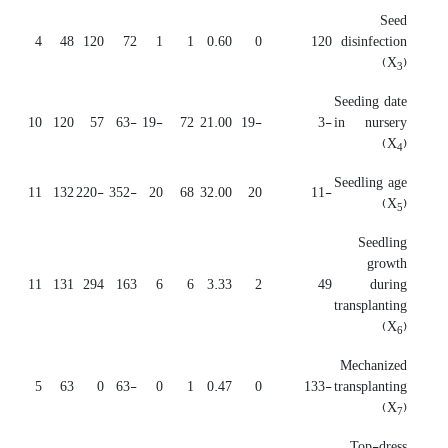
Seed
4
48
120
72
1
1
0.60
0
120
disinfection
(X
)
3
Seeding date
10
120
57
-63
-19
72
21.00
-19
-3
in nursery
(X
)
4
Seedling age
11
132
-220
-352
20
68
32.00
20
-11
(X
)
5
Seedling
growth
11
131
294
163
6
6
3.33
2
49
during
transplanting
(X
)
6
Mechanized
5
63
0
-63
0
1
0.47
0
-133
transplanting
(X
)
7
Top-dress