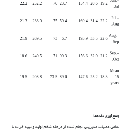
Jun.-
22.2
252.2
76
23.7
154.4
28.6
19.2
Jul.
Jul.-
21.3
238.0
75
59.4
169.4
31.4
22.2
Aug.
Aug.-
21.9
269.5
73
6.7
193.9
33.5
22.6
Sep.
Sep.-
18.6
240.5
71
99.3
156.6
32.0
21.2
Oct.
Mean
19.5
208.8
73.5
89.0
147.6
25.2
18.3
15
years
جمع‌آوری داده‌ها
تمامی عملیات‌ مدیریتی انجام شده از مرحله شخم اولیه و تهیه خزانه تا