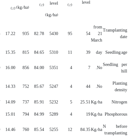
level
level
(%)
(%)
)
(kg/ha)
(%)
(kg/ha)
from
Transplanting
5
17.22
935
82.78
5430
95
54
21
date
March
1
15.35
815
84.65
5310
11
39
day
Seedling age
Seedling per
0
16.00
856
84.00
5351
4
7
No.
hill
Planting
1
14.33
752
85.67
5247
4
44
No.
density
7
14.09
737
85.91
5232
5
25.51
Kg/ha
Nitrogen
1
15.01
794
84.99
5289
4
19
Kg/ha
Phosphorous
N before
9
14.46
760
85.54
5255
12
84.35
Kg/ha
transplanting