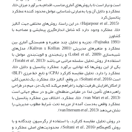
است و نیاز است تا با روش‌های آماری مناسب، اقدام به برآورد میزان خلاء
عملکرد و دلایل آن و یا به‌عبارتی شناسایی عوامل محدود کننده عملکرد
پتانسیل کرد
(Hajarpour
et al.,
2015). در این راستا، روش‌های مختلفی جهت آنالیز
خلاء عملکرد وجود دارد که شامل اندازه‌گیری پیمایشی و مصاحبه با
کشاورز
(Fujisaka, 1991)، تجزیه و تحلیل چند متغیره و همبستگی آماری بین
عملکرد و متغیرهای مدیریتی (Kalivas & Kollias, 2001)، مدل‌های
شبیه‌سازی (Lobel
et al.,
2009) و رتبه‌بندی و الویت‌بندی عوامل با
استفاده از روش تحلیل سلسله مراتبی می باشد (Torabi
et al.,
2013).
یکی از این روش‌ها که توانایی برآورد عملکرد پتانسیل و دلایل خلاء
عملکرد را دارد، تحلیل مقایسه کارکرد (CPA) و تابع خط مرزی (BLF)
است (Soltani
et al.,
2016). در واقع، آنالیز خلاء عملکرد، یک تخمین کمّی
از امکان افزایش ظرفیت تولید را فراهم می‌کند که یک جزء مهم در طراحی
راهبردهای تأمین غذا در مقیاس منطقه‌ای، ملی و در سطح جهانی است
(van Wart
et al.,
2013). خلاء عملکرد، اختلاف بین عملکرد پتانسیل با
عملکرد واقعی به‌دست آمده از مزرعه تحت شرایط مطلوب مدیریتی را
نشان می‌دهد (van Ittersum
2013).
et al.,
در روش تحلیل مقایسه کارکرد، با استفاده از رگرسیون چندگانه و با
روش گام‌به‌گام (Soltani
et al.,
2016)، محدودیت‌های اصلی عملکرد و