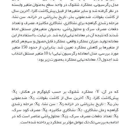
مدل رگرسیونی، عملکرد شلتوک در واحد سطح به‌عنوان متغیر وابسته
در نظر گرفته شد و سایر متغیرها از قبیل پیش‌کاشت کلزا، آخرین سال
از کاشت بقولات، ضدعفونی بذر، تاریخ بذرپاشی در خزانه، سن نشا،
مرحله رشدی گیاهچه برای نشاکاری، نشاکاری مکانیزه، مصرف و تعداد
دفعات مصرف سرک و محلول‌پاشی، به‌عنوان متغیرهای مستقل لحاظ
شدند که نتیجه آن در معادله نهایی ارایه شد. در نهایت، با استفاده از این
معادله تولید، میزان عملکرد واقعی، عملکرد قابل‌حصول و سهم هر کدام
از متغیرها بر کاهش عملکرد تعیین شد. بنابراین، از حدود 150 متغیر
مورد بررسی، مدل (معادله رگرسیون نهایی) با 10 متغیر مستقل انتخاب
شد (جدول 3). معادله نهایی عملکرد به‌صورت زیر بود:
که در آن، Y: عملکرد شلتوک بر حسب کیلوگرم در هکتار، X
:
1
پیش‌کاشت کلزا، X
: آخرین سال از کاشت بقولات، X
: ضدعفونی
3
2
بذر،X
: تاریخ بذرپاشی در خزانه،X
: سن نشا، X
: مرحله رشدی
6
5
4
گیاهچه زمان نشاکاری، X
: نشاکاری مکانیزه، X
: مصرف کود سرک،
8
7
X
: تعداد دفعات مصرف سرک، X
: محلول‌پاشی عناصر است که در
10
9
ادامه به بررسی تک تک عوامل مؤثر بر عملکرد پرداخته شده است.