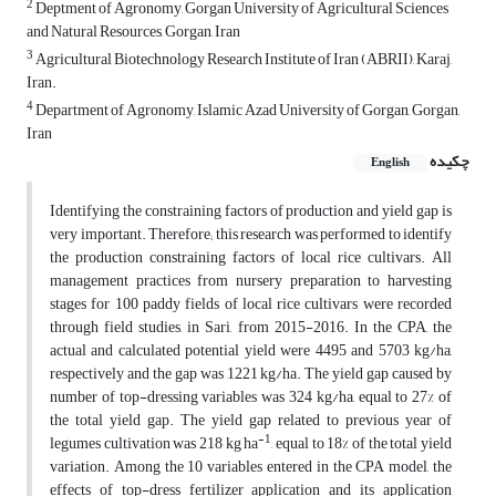
2
Deptment of Agronomy, Gorgan University of Agricultural Sciences
and Natural Resources, Gorgan, Iran
3
Agricultural Biotechnology Research Institute of Iran (ABRII), Karaj,
Iran.
4
Department of Agronomy, Islamic Azad University of Gorgan, Gorgan,
Iran
چکیده
English
Identifying the constraining factors of production and yield gap is
very important. Therefore; this research was performed to identify
the production constraining factors of local rice cultivars. All
management practices from nursery preparation to harvesting
stages for 100 paddy fields of local rice cultivars were recorded
through field studies, in Sari, from 2015-2016. In the CPA, the
actual and calculated potential yield were 4495 and 5703 kg/ha,
respectively and the gap was 1221 kg/ha. The yield gap caused by
number of top-dressing variables was 324 kg/ha, equal to 27% of
the total yield gap. The yield gap related to previous year of
-1
legumes cultivation was 218 kg ha
, equal to 18% of the total yield
variation. Among the 10 variables entered in the CPA model, the
effects of top-dress fertilizer application and its application