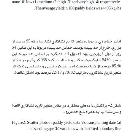
none (0), low (1), medium (2), high (3) and very high (4), respectively.
The average yield in 100 paddy fields was 4495 kg/ha.
آنالیز خط مرزی مربوط به متغیر تاریخ نشاکاری نشان داد که 95 درصد از
مزارع، خارج از حد بهینه بودند. حداقل حد بهینه مربوط به این متغیر، 54
روز از اول فروردین بود (جدول 4). عملکرد بر اساس حد بهینه این
متغیر، 5430 کیلوگرم در هکتار و با خلاء عملکرد 935 کیلوگرم در هکتار
(85/8 درصد از کل) به‌دست آمد. عملکرد نسبی و خلاء نسبی تحت اثر
متغیر تاریخ نشاکاری، به‌ترتیب 78/82 و 22/17 درصد بود (شکل 2الف).
شکل 2- پراکنش داده‌های عملکرد در مقابل متغیر تاریخ نشاکاری (الف)
و سن نشا (ب) به همراه تابع خط مرزی.
Figure2. Scatter plots of paddy yield data Vs transplanting date (a)
and seedling age (b) variables with the fitted boundary line.