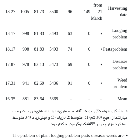
from
Harvesting
1
18.27
1005
81.73
5500
96
149
21
date
March
Lodging
4
18.17
998
81.83
5493
63
0
*
problem
4
18.17
998
81.83
5493
74
0
*
Pests problem
Diseases
5
17.87
978
82.13
5473
69
0
*
problem
Weed
0
17.31
941
82.69
5436
91
0
*
problem
0
16.35
881
83.64
5369
-
-
-
Mean
*: مشکل خوابیدگی بوته، آفات، بیماری‌ها و علف‌های‌هرز، به‌ترتیب
عبارتند از: هیچ (0)، کم (1)، متوسط (2)، زیاد (3) و خیلی زیاد (4). متوسط
عملکرد مزارع برابر 4495 کیلوگرم در هکتار بود.
* The problem of plant lodging problem, pests, diseases, weeds are: