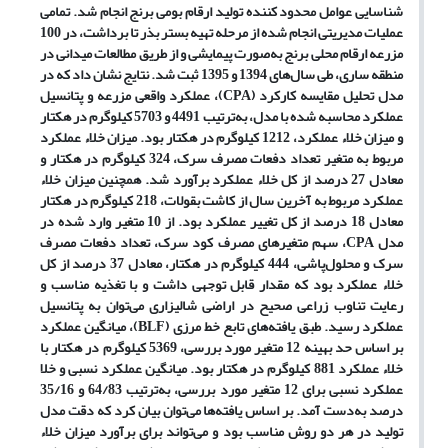
شناسایی عوامل محدود کننده تولید ارقام بومی برنج انجام شد. تمامی
عملیات‌ مدیریتی انجام شده از مرحله تهیه بستر بذر تا برداشت، در 100
مزرعه ارقام محلی برنج به‌صورت پیمایشی و از طریق مطالعات میدانی در
منطقه ساری، طی سال‌های 1394 و 1395 ثبت
شد. نتایج نشان داد که در
مدل تحلیل مقایسه کارکرد (
CPA
)، عملکرد واقعی مزرعه و پتانسیل
عملکرد محاسبه شده با مدل، به‌ترتیب 4491 و 5703 کیلوگرم در هکتار
و میزان خلاء عملکرد، 1212 کیلوگرم در هکتار بود. میزان خلاء عملکرد
مربوط به متغیر تعداد دفعات مصرف سرک، 324 کیلوگرم در هکتار و
معادل 27 درصد از کل خلاء عملکرد برآورد شد. همچنین میزان خلاء
عملکرد مربوط به آخرین سال از کاشت بقولات، 218 کیلوگرم در هکتار
معادل 18 درصد از کل تغییر عملکرد بود. از 10 متغیر وارد شده در
مدل
CPA
، سهم متغیرهای مصرف کود سرک، تعداد دفعات مصرف
سرک و محلول‌پاشی، 444 کیلوگرم در هکتار، معادل 37 درصد از کل
خلاء عملکرد بود که مقدار قابل توجهی داشت و با تغذیه مناسب و
رعایت تناوب زراعی صحیح در اراضی شالیزاری می‌توان به پتانسیل
عملکرد رسید. طبق یافته‌های تابع خط مرزی (
BLF
)، میانگین عملکرد
بر اساس حد بهینه
12
متغیر مورد بررسی، 5369 کیلوگرم در هکتار با
خلاء عملکرد 881 کیلوگرم در هکتار بود. میانگین عملکرد نسبی و خلا
عملکرد نسبی برای 12 متغیر مورد بررسی، به‌ترتیب 64/83 و 35/16
درصد به‌دست آمد.
بر اساس یافته‌ها می‌توان بیان کرد که دقت مدل
تولید در هر دو روش مناسب بود و می‌تواند برای برآورد میزان خلاء