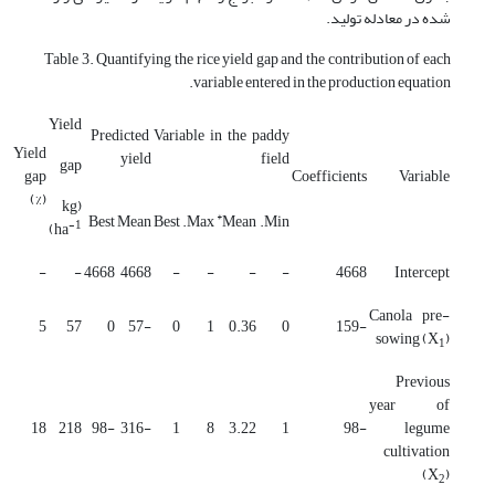
شده در معادله تولید.
Table 3. Quantifying the rice yield gap and the contribution of each
variable entered in the production equation.
Yield
Predicted
Variable in the paddy
Yield
yield
field
gap
gap
Coefficients
Variable
(%)
(kg
*
Best
Mean
Best
Max.
Mean
Min.
-1
)
ha
-
-
4668
4668
-
-
-
-
4668
Intercept
Canola pre-
5
57
0
-57
0
1
0.36
0
-159
sowing (X
)
1
Previous
year of
18
218
-98
-316
1
8
3.22
1
-98
legume
cultivation
(X
)
2