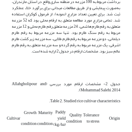
برداشت مربوط به 100 مزرعه در منطقه ساری واقع در استان مازندران،
به‌صورت پیمایشی و از طریق مطالعات میدانی برای برآورد خلاء عملکرد
ثبت شد. برای تعیین تعداد مزارع (نمونه)، از فرمول کوکران استفاده
شد. تمامی مزارع مورد مطالعه متعلق به ارقام محلی بود که 52 مزرعه
متعلق به رقم طارم هاشمی، 24 مزرعه متعلق رقم طارم محلی و 12 مزرعه
مربوط به رقم سنگ طارم بود. تنها سه مزرعه مربوط به رقم طارم
دیلمانی، دو مزرعه مربوط به رقم طارم طلایی، سه مزرعه زیر کشت طارم
اشرفی، یک مزرعه مربوط به رقم گرده و سه مزرعه متعلق به رقم طارم
عالم سبز بود. مشخصات ارقام در جدول 2 ارایه شده است.
جدول 2- مشخصات ارقام مورد بررسی (Allahgholipour and
Mohammad Salehi, 2014).
Table 2. Studied rice cultivar characteristics.
Paddy
Growth
Maturity
Quality
Tolerance
Cultivar
yield
Origin
condition
to stress
condition
condition
(kg/ha)