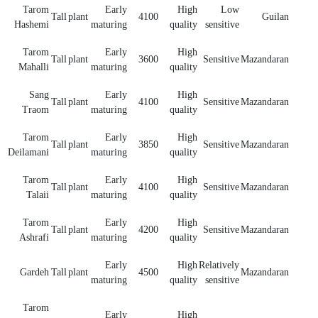
Tarom
Early
High
Low
Tall plant
4100
Guilan
Hashemi
maturing
quality
sensitive
Tarom
Early
High
Tall plant
3600
Sensitive
Mazandaran
Mahalli
maturing
quality
Sang
Early
High
Tall plant
4100
Sensitive
Mazandaran
Traom
maturing
quality
Tarom
Early
High
Tall plant
3850
Sensitive
Mazandaran
Deilamani
maturing
quality
Tarom
Early
High
Tall plant
4100
Sensitive
Mazandaran
Talaii
maturing
quality
Tarom
Early
High
Tall plant
4200
Sensitive
Mazandaran
Ashrafi
maturing
quality
Early
High
Relatively
Gardeh
Tall plant
4500
Mazandaran
maturing
quality
sensitive
Tarom
Early
High