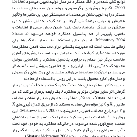
توابع کمّی شده برای خلاء عملکرد در مدل تولید تعیین می‌شود (De Bie,
2000). اگرچه روش‌های رگرسیونی، روابط بین متغیرهای مختلف با
عملکرد را به خوبی نشان می‌دهند، اما همبستگی بین این متغیرها و تأثیر
هم‌زمان و نهایی برهمکنش آن‌ها بر عملکرد، به‌دلیل نشان دادن
میانگین پراکندگی داده‌ها، باعث پنهان شدن بخش مهمی از اطلاعات و
تخمین پایین‌تر از حد پتانسیل عملکرد خواهد می‌شود (Shatar &
Mcbratney, 2004). این در حالی است‌که استفاده از میانگین‌ها برای
زمانی مناسب است که مدیریت یکسانی برای به‌دست آمدن عملکردها
مورد استفاده قرار گرفته باشد. بنابراین، بهتر است با روش‌های آماری
مناسب دیگر نیز اقدام به برآورد پتانسیل عملکرد و شناسایی عوامل
محدود کننده آن پرداخت. از این‌رو، تابع خط مرزی، روشی است که به‌نظر
می‌رسد در این‌گونه مطالعه‌ها می‌تواند مکملی برای روش‌های رگرسیونی
و مدل‌های آماری معمول باشد. در این روش، با استفاده از معادله
، بین حداکثر عملکردهای به‌دست آمده و یک متغیر هدف (بدون در نظر
گرفتن اثر سایر عوامل مؤثر بر عملکرد)، یک رابطه برقرار می‌کند که در
این معادله، Ymax یا حداکثر عملکرد، به‌عنوان تابعی از مقادیر مختلف
متغیر و X و θ نیز مؤلفه‌های معادله هستند که از طریق اندازه‌گیری‌های X
و Y در مزارع مختلف تخمین زده می‌شوند (Makowski
et al.,
2007). این
روش باعث شناخت پاسخ عملکرد به تنها یک متغیر از میان داده‌های
متعدد جمع‌آوری شده می‌شود؛ در حالی‌که عملکرد به خودی خود تحت
تأثیر متغیرهای زیادی قرار دارد و در اصل عملکرد نهایی، میانگینی از
پاسخ‌های مختلف به این متغیر است (Shatar & Mcbratney, 2004).