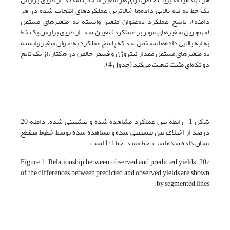
یک خط به لبه بالایی داده‌ها (بالاترین عملکردهای انتخاب شده در هر
دامنه)، پاسخ عملکرد به‌عنوان متغیر وابسته به متغیرهای مستقل
(مهم‌ترین متغیرهای مؤثر بر عملکرد) تعیین شد. از طریق برازش یک خط
به لبه بالایی داده‌ها مشخص شد که پاسخ عملکرد به‌عنوان متغیر وابسته
به متغیرهای مستقل مقدار نیتروژن و فسفر خالص در هکتار، از یک تابع
دو تکه‌ای مثبت تبعیت می‌کند (جدول 4).
شکل 1- رابطه بین عملکرد مشاهده شده و پیش­بینی شده. دامنه 20
درصد از اختلاف بین پیش­بینی شده و مشاهده شده توسط خطوط منقطع
نشان داده شده است. خط ممتد، خط 1:1 است.
Figure 1. Relationship between observed and predicted yields. 20%
of the differences between predicted and observed yields are shown
by segmented lines.