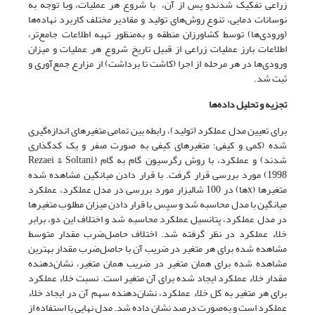
زراعی تفکیک شدندو پس از آن، با شروع هر عملیات، وبا توجه به
نوسانات دمایی، تنوع روش‌های تولید و مقادیر مختلف کاربرد نهاده‌ها
(ورودی‌ها) توسط کشاورزان منطقه و به‌منظور تهیه اطلاعات جامع‌تر،
اطلاعات بارز عملیات زراعی از قبیل تاریخ شروع هر عملیات و میزان
ورودی‌ها در هر مرحله از اجرا (کاشت تا برداشت) از مزارع جمع‌آوری و
ثبت شد.
تجزیه و تحلیل داده‌ها
برای تعیین مدل عملکرد (تولید)، رابطه بین تمامی متغیرهای اندازه‌گیری
شده (کمی و کیفی؛ متغیرهای کیفی به صورت صفر و یک کدگذاری
شدند) و عملکرد، با روش رگرسیون گام به گام (Rezaei & Soltani,
1998) مورد بررسی قرار گرفت. با قرار دادن میانگین مشاهده شده
متغیرها (xها) در 100 شالیزار مورد بررسی در مدل عملکرد، عملکرد
میانگین با مدل محاسبه شد و سپس با قرار دادن میزان مطلوب متغیرها
در مدل عملکرد، پتانسیل عملکرد محاسبه شد و اختلاف این دو، برابر
خلاء عملکرد در نظر گرفته شد. اختلاف حاصل‌ضرب مقدار متوسط
مشاهده شده برای هر متغیر در ضریب آن با حاصل‌ضرب مقدار بهترین
مشاهده شده برای همان متغیر در ضریب همان متغیر، نشان‌دهنده
مقدار خلاء عملکرد ایجاد شده برای آن متغیر است. نسبت خلاء عملکرد
برای هر متغیر به کل خلاء عملکرد، نشان‌‌دهنده سهم آن در ایجاد خلاء
عملکرد است و به‌صورت درصد نشان داده شد. مدل نهایی با استفاده از