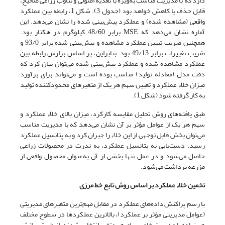
دارد که با مدیریت مناسب به‌ویژه با تغذیه اصولی و تناوب زراعی صحیح،
قابل حذف یا کاهش خواهد بود (جدول 3). شکل 1، رابطه بین عملکرد
واقعی (مشاهده شده) و عملکرد پیش‌بینی شده را نشان می‌دهد. این
آماره نشان می‌دهد که MSE برابر 48/60 کیلوگرم در هکتار بود.
همچنین ضریب تبیین عملکرد مشاهده و پیش‌بینی شده برابر 93/0 و
ضریب تغییرات برابر 49/13 بود. بنابراین، بر اساس برازش رابطه بین
عملکرد مشاهده شده و عملکرد پیش‌بینی شده می‌توان بیان کرد که
دقت مدل (معادله تولید) مناسب بوده است و می‌تواند برای برآورد
میزان خلاء عملکرد و تعیین سهم هر یک از متغیرهای محدودکننده تولید
به کار گرفته شود (شکل 1).
طبق یافته‌های روش تحلیل مقایسه کارکرد، میزان بالای خلاء عملکرد و
سهم هر یک از عوامل مؤثر بر آن نشان می‌دهد که با مدیریت مناسب
می‌توان بخش قابل توجهی از این خلاء را جبران کرد و به پتانسیل عملکرد
رسید. دست‌یابی به پتانسیل عملکرد، به ندرت در محصولات زراعی
حاصل می‌شود و در عمل تنها بخشی از آن به‌عنوان محصول واقعی از
مزرعه برداشت می‌شود.
تخمین خلاء عملکرد بر
اساس روش
تابع خط مرزی
با رسم پراکنش داده‌های عملکرد در مقابل مهم‌ترین متغیرهای مدیریتی
(عوامل مدیریتی مؤثر بر عملکرد)، بالاترین عملکردها در سطوح مختلف
هر نهاده یا مدیریت خاص برای هر متغیر انتخاب شدند. از طریق برازش