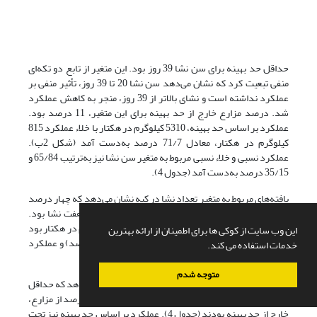
حداقل حد بهینه برای سن نشا 39 روز بود. این متغیر از تابع دو تکه‌ای
منفی تبعیت کرد که نشان می‌دهد سن نشا 20 تا 39 روز، تأثیر منفی بر
عملکرد نداشته است و نشای بالاتر از 39 روز، منجر به کاهش عملکرد
شد. درصد مزارع خارج از حد بهینه برای این متغیر، 11 درصد بود.
عملکرد بر اساس حد بهینه، 5310 کیلوگرم در هکتار با خلاء عملکرد 815
کیلوگرم در هکتار، معادل 71/7 درصد به‌دست آمد (شکل 2ب).
عملکرد نسبی و خلاء نسبی مربوط به متغیر سن نشا نیز به‌ترتیب 65/84 و
35/15 درصد به‌دست آمد (جدول 4).
یافته‌های مربوط به متغیر تعداد نشا در کپه نشان می‌دهد که چهار درصد
از مزارع، خارج از حد بهینه بودند و حداقل حد بهینه، هفت نشا بود.
عملکرد بر اساس حد بهینه برای این متغیر، 5351 کیلوگرم در هکتار بود
این وب سایت از کوکی ها برای اطمینان از ارائه بهترین
که دارای خلاء عملکردی 856 کیلوگرم در هکتار (10/8 درصد) و عملکرد
خدمات استفاده می کند.
نسبی 84 درصد و خلاء نسبی 16 درصد بود (شکل 3الف).
متوجه شدم
یافته‌های آنالیز خط مرزی متغیر تراکم کاشت نیز نشان می‌دهد که حداقل
حد بهینه تراکم کاشت، 44 بوته در متر مربع بود و چهار درصد از مزارع،
خارج از حد بهینه بودند (جدول 4). عملکرد بر اساس حد بهینه نیز تحت