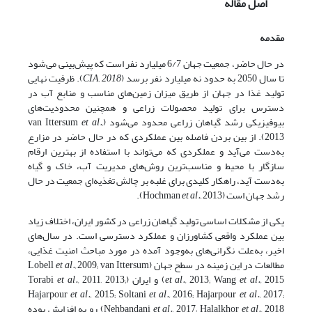
اصل مقاله
مقدمه
در حال حاضر، جمعیت جهان 6/7 میلیارد نفر است که پیش‌بینی می‌شود
تا سال 2050 به حدود نه میلیارد نفر برسد (
CIA, 2018
). ظرفیت نهایی
تولید غذا در جهان از طریق میزان زمین‌های مناسب و منابع آب در
دسترس برای تولید محصولات زراعی و همچنین محدودیت‌های
بیوفیزیکی رشد گیاهان زراعی محدود می‌شود (van Ittersum
et al.,
2013). از بین بردن فاصله بین عملکردی که در حال حاضر در مزارع
به‌دست می‌آید و عملکردی که می‌تواند با استفاده از بهترین ارقام
سازگار با محیط و مناسب‌ترین روش‌های مدیریت آب، خاک و گیاه
به‌دست آید، راهکار کلیدی برای غلبه بر چالش تغذیه‌ای جمعیت در حال
رشد جهان است (Hochman
2013).
et al.,
یکی از مشکلات اساسی تولید گیاهان زراعی در کشور ایران، اختلاف زیاد
بین عملکرد واقعی کشاورزان و عملکرد دسترسی است. در سال‌های
اخیر، به‌علت نگرانی‌های به‌وجود آمده در مورد مباحث امنیت غذایی،
مطالعات در این زمینه در سطح جهان (Lobell
2009; van Ittersum
et al.,
2015) و ایران (Torabi
et al.,
2013; Wang
et al.,
2011, 2013;
et al.,
Hajarpour
et al.,
2015; Soltani
et al.,
2016; Hajarpour
et al.,
2017;
et al.,
2017; Halalkhor
et al.,
Nehbandani
2018) رو به افزایش بوده