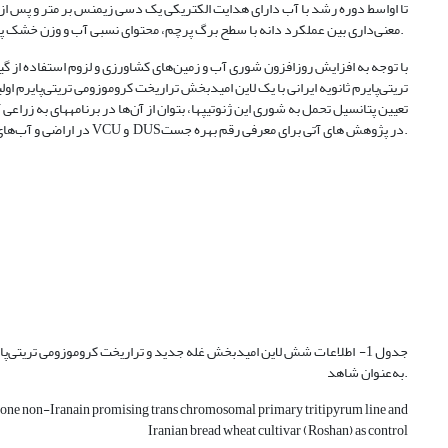
معنی‌داری بین عملکرد دانه با سطح برگ پرچم، محتوای نسبی آب و وزن خشک پدانکل مشاهده شد.
با توجه به افزایش روزافزون شوری آب و زمین‌های کشاورزی و لزوم استفاده از گ
تریتی‌پایرم ثانویه ایرانی با یک لاین امیدبخش تراریخت کروموزومی تریتی‌پایرم او
تعیین پتانسیل تحمل به شوری این ژنوتیپ­ها، بتوان از آن‌ها در برنامه­های به زراعی
در اراضی و آب‌های متاثر از تنش شوری تا هدایت الگتریکی 15 دسی زیمنس بر مترمرع با انجام آزمایشات تکمیلی VCU و DUSدر پژوهش های آتی برای معرفی رقم بهره جست.
جدول 1- اطلاعات شش لاین امیدبخش غله جدید و تراریخت کروموزومی تریتی‌پای
به‌عنوان شاهد.
, one non-Iranain promising trans chromosomal primary tritipyrum line and
Iranian bread wheat cultivar (Roshan) as control