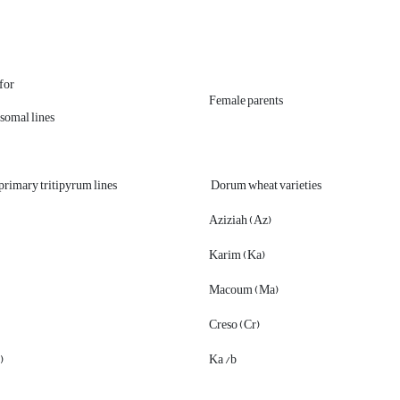
for
Female parents
somal lines
primary tritipyrum lines
Dorum wheat varieties
Aziziah (Az)
Karim (Ka)
Macoum (Ma)
Creso (Cr)
)
Ka /b