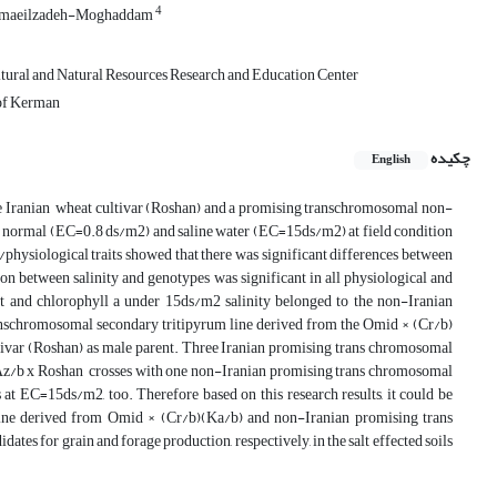
4
smaeilzadeh-Moghaddam
tural and Natural Resources Research and Education Center
 of Kerman
چکیده
English
e Iranian wheat cultivar (Roshan) and a promising transchromosomal non-
h normal (EC=0.8 ds/m2) and saline water (EC=15ds/m2) at field condition
physiological traits showed that there was significant differences between
ion between salinity and genotypes was significant in all physiological and
tent and chlorophyll a under 15ds/m2 salinity belonged to the non-Iranian
nschromosomal secondary tritipyrum line derived from the Omid × (Cr/b)
cultivar (Roshan) as male parent. Three Iranian promising trans chromosomal
Az/b x Roshan crosses with one non-Iranian promising trans chromosomal
 at EC=15ds/m2, too. Therefore based on this research results, it could be
line derived from Omid × (Cr/b)(Ka/b) and non-Iranian promising trans
tes for grain and forage production, respectively, in the salt effected soils