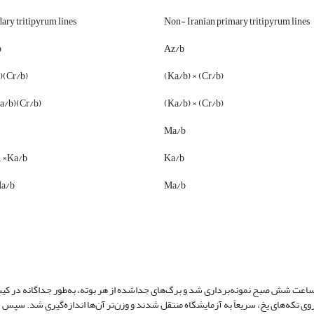
ary tritipyrum lines
Non- Iranian primary tritipyrum lines
b
Az/b
)(Cr/b)
(Ka/b) × (Cr/b)
a/b)(Cr/b)
(Ka/b) × (Cr/b)
Ma/b
n ×Ka/b
Ka/b
Ma/b
Ma/b
ر ساعت شش صبح نمونه‌برداری شد و برگ‌های جداشده از هر بوته، به‌طور جداگانه در کی
روی تکه‌های یخ، سریعاً به آزمایشگاه منتقل شدند و وزن‌تر آن‌ها اندازه‌گیری شد. سپ