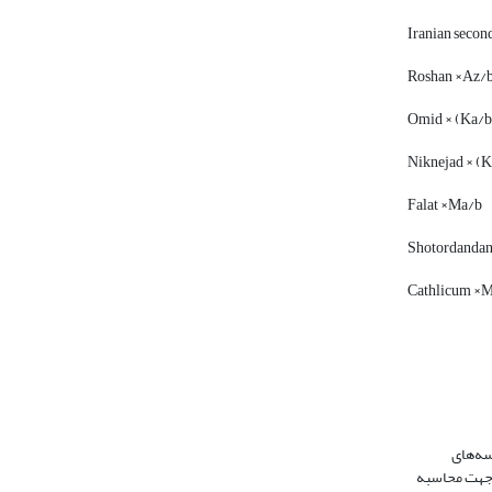
Iranian second
Roshan ×Az/
Omid × (Ka/b
Niknejad × (K
Falat ×Ma/b
Shotordanda
Cathlicum ×
سه‌های
س جهت محاسبه