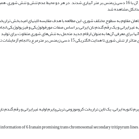
تا اواسط دوره رشد با آب دارای هدایت الکتریکی یک دسی زیمنس بر متر و پس از آن با 16 دسی زیمنس بر متر آبیاری شدند. در هر دو محیط عدم تنش و تنش ش
یاهان مقاوم به سطوح مختلف شوری، این مطالعه با هدف مقایسه لاین­های امیدبخش تراری
لیه غیرایرانی و یک رقم گندم نان ایرانی بر اساس صفات مورفولوژیکی و فیزیولوژیکی انجام 
 آ­ن­ها برای معرفی آن‌ها به‌عنوان ارقام جدید متحمل به تنش‌های شوری متفاوت برای تولید 
رم ثانویه ایرانی، یک لاین تراریخت کروموزومی تریتی‌پایرم اولیه غیرایرانی و رقم گندم نا
 information of 6 Iranain promising trans chromosomal secondary tritipyrum lines