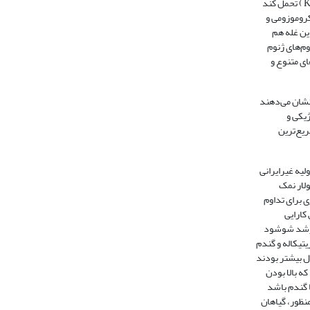
( King
کروموزومی و
ین غله هم
ای متنوع و
عملکردی میان صفات می‌تواند
ژیکی و
ریع‌ترین
Ka تحت سه غلظت
 برای تداوم
کارایی
 غیرایرانی از عملکرد بیشتری به میزان 8/2 و 1/14 درصد بیشتر از تریتیکاله و گندم
ه بالا بودن
تنش شوری بر صفات
 منظور، گیاهان