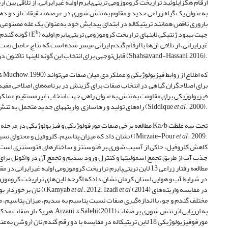
به‌عنوان یک گیاه زراعی جدید و مقاوم به تنش شوری در عرصه تحقیقات از دو دهه
باروری ناقص همانند تریتیکاله در ابتدای پیدایش خود به‌عنوان یک غله مصنوعی ب
b
) جهت بهبود ژنتیکی لاین­های تراریخت کروموزومی تریتی‌پایرم اولیه
غلبه بر این صفات با جایگزین نمودن کروموزوم‌های ژنوم D گونه گندم نان با کروموزوم‌های وحشی پایه پدری آن (E
غیرایرانی، از تلاقی آن‌ها با ارقام گندم ایرانی میسر ‌شده است که نتاج حاصل تحت
قابل‌توجهی برای انتخاب این گونه لاین­ها تاکنون در ایران تولید شده‌اند (Shahsavand-Hassani, 2016).
برای اصلاحگران گیاهی در انتخاب صفات برای گزینش در برنامه‌های اصلاحی مفید 
فیزیولوژیکی برای مقاومت به تنش به‌عنوان راهی جهت انتخاب غیرمستقیم عملکرد 
., 2000).
et al
راه‌های تولید و رهاسازی واریته­های جدید متحمل به تنش شمار می‌رود (Siddique
مطالعه برخی صفات مورفولوژیکی و فیزیولوژیکی در مرحله رویشی گن
., 2009.
et al
شوری صفر، 17 و 32 میلی مولار نمک NaCl نشان داد که میزان پتاسیم، کلروفیل و محتوای نسبی آب در هر دو گیاه با افزایش غلظت نمک کاهش یافت ((Mirzaie-Pour
کاهش کلروفیل، حاکی از آسیب شوری بر فتوسنتز و ساختارهای فتوسنتزی است. به
جذب آب از طریق تجمع اسمولیت­ها و کنترل ورود سدیم و تجمع آن در واکوئل برای 
(2014) در مقایسه واریته‌های
et al
, 2012. Izadi
et al.
نان برخوردار بودند، اما ارتفاع این گیاهان نسبت به تریتیکاله و گندم نان کوتاه‌تر و دارای برگ پرچم با طول بیشتر بودند ((Kamyab
مختلف گندم و جو، با اندازه‌گیری صفات نسبت پتاسیم به سدیم، میزان پتاسیم، می
هر یک از صفات مذکور در جو در 
مورفوفیزیولوژیکی 18 لاین تریتیکاله در مقایسه با دو رقم گندم نا