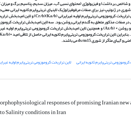
انه و شاخص برداشت) و فیزیولوژی (محتوای نسبی آب، میزان سدیم، پتاسیم برگ و میزان 
وری در ژنوتیپ نیز برای صفات مرفوفیزلوژیک لاین­های تریتی‌پایرم ثانویه ایرانی معنی‌د
ریخت کروموزومی تریتی‌پایرم اولیه غیرایرانی (
Ka/b)(Cr/b
) و لاین امیدبخش ترار
در صفات مذکور متعلق به گندم ایرانی روشن بود. سه لاین امیدبخش تراریخت کروموزوم
 روشن × (
Az/b
) و همچنین لاین امیدبخش تراریخت کروموزومی تریتی‌پایرم اولیه غیر ا
ابراین لاین تراریخت کروموزومی تریتی‌پایرم ثانویه ایرانی حاصل از تلاقی امید ×
(Ka/b)(Cr/b)
ضی و آب­های متأثر از شوری
15
ds/m
می باشند.
کروموزومی تریتی‌پایرم ثانویه ایرانی
لاین تراریخت کروموزومی تریتی‌پایرم اولیه غیرایر
orphophysiological responses of promising Iranian new 
 to Salinity conditions in Iran