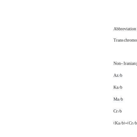
Abbreviation 
Trans chromo
Non- Iranian 
Az/b
Ka/b
Ma/b
Cr/b
(Ka/b)×(Cr/b