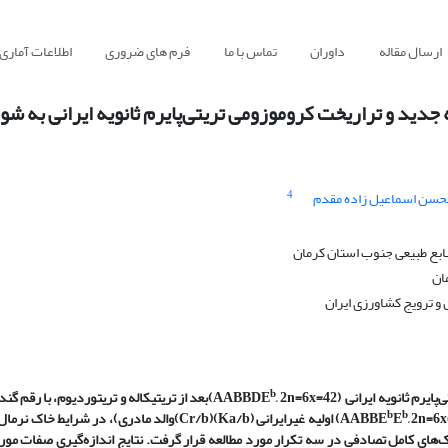
ارسال مقاله
داوران
تماس با ما
فرم های ضروری
اطلاعات آماری
دید و تراریخت کروموزومی تریتی‌پایرم ثانویه ایرانی به شور
4
حسن اسماعیل زاده مقدم
ابع طبیعی جنوب استان کرمان
ان
و ترویج کشاورزی ایران
b
ایرم ثانویه ایرانی
(AABBDE
, 2n=6x=42)
بعد از تریتیکاله و تریتوردیوم، با رقم گن
b
b
, 2n=6x
E
اولیه غیرایرانی
(Ka/b)(Cr/b)
والد مادری)، در شرایط خاک نرمال 
‌های کامل تصادفی در سه تکرار مورد مطالعه قرار گرفت. نتایج اندازه‌گیری صفات مورف