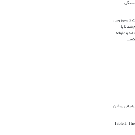
وری، همبستگی
خت کروموزومی
شد تا با
دانه و علوفه
ن ایرانی روشن
Table 1. The