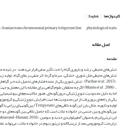
کلیدواژه‌ها
English
-Iranian trans chromosomal primary tritipyrum line
physiological traits
اصل مقاله
مقدمه
تنش‌های محیطی، رشد و باروری گیاه را تحت تأثیر منفی قرار می‌دهند؛ در نتیجه
تنش‌های محیطی مثل شوری، خشکی، سرما و گرما، اثر منفی بر بقای گیاه، تولید زیست
., 2015).
et al
شش درصد زمین‌های جهان، متأثر از شوری هستند (FAO, 2015)؛ تنش شوری یکی از عمده فشارهای تحمیل شده بر گیاهان در جهت کاهش باروری آن‌هاست (Parihar
., 2006).،
et al
اگرچه محققان علوم گیاهی برای مقابله با این معضل و جهت توسعه گیاهان متحمل به شوری، به روش‌های ژنتیکی در درون گونه­های زراعی گیاهان متوسل شده‌اند (Munns
اما به دلیل محدودیت تنوع ژنتیکی درون‌گونه‌ای، هنوز مکانیسم‌های بیوشیمیایی، 
بین‌گونه­های زر‌اعی با گونه‌های خو
بین‌گونه‌ای و بین جنسی در خانواده غلات است که حاصل تلاقی بین گونه‌های دو ج