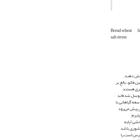
Bread wheat
I
salt stress
ایش دهند.
فائو، بالغ‌ بر
سعه گیاهانی با
ایش تنوع ژنتیکی و کروموزومی، تلاقی‌های
اقی‌های
حشی (پایه
­پلوئیدی جدید و سومین
انند خلیج‌فارس است را