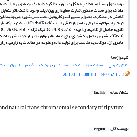
بوته، طول سنبله، تعداد پنجه کل و بارور، عملکرد دانه تک بوته، وزن هزار د
داد که برای صفات مذکور، تفاوت معنی­داری بین لاین­ها وجود داشت. اثر متقابل ش
کاهش در عملکرد، محتوای نسبی آب و کلروفیل تحت تنش شوری مربوط به لاین ترا
تریتی‌پایرم ثانویه ایرانی حاصل از تلاقی امید ×(
Ka/b)(Cr/b
) و بیشترین کاهش 
ثانویه حاصل از تلاقی‌های امید
×
(
Ka/b)(Cr/b
)، نیک نژاد ×
(Ka/b)(Cr/b)
و
(Cr/b
) بیشترین تحمل به شوری برای صفات فیزیولوژیک را از خود نشان دادند. بن
مادری آن، دو کاندید مناسب برای تولید دانه و علوفه در مطالعات به زارعی در ارا
کلیدواژه‌ها
تنش شوری
صفات فیزیولوژیک
صفات مرفولوژیک
گندم
لاین تراریخت 
20.1001.1.20084811.1400.52.1.7.3
عنوان مقاله
English
and natural trans chromsomal secondary tritipyrum
نویسندگان
English