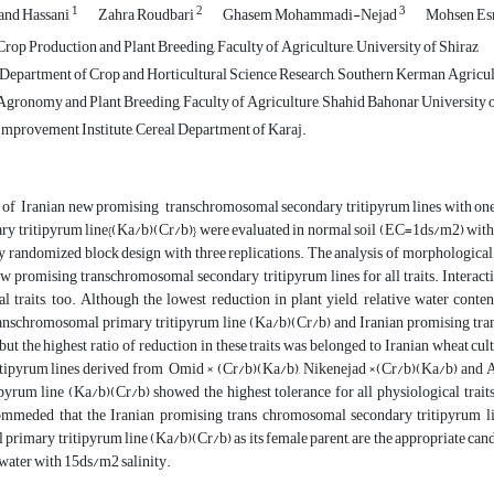
1
2
3
and Hassani
Zahra Roudbari
Ghasem Mohammadi-Nejad
Mohsen E
rop Production and Plant Breeding, Faculty of Agriculture, University of Shiraz
 Department of Crop and Horticultural Science Research, Southern Kerman Agricul
gronomy and Plant Breeding, Faculty of Agriculture, Shahid Bahonar University
Improvement Institute, Cereal Department of Karaj.
 of Iranian new promising transchromosomal secondary tritipyrum lines with on
ary tritipyrum line{(Ka/b)(Cr/b)} were evaluated in normal soil (EC=1ds/m2) wit
 randomized block design with three replications. The analysis of morphological/
ew promising transchromosomal secondary tritipyrum lines for all traits. Interact
l traits, too. Although the lowest reduction in plant yield, relative water con
anschromosomal primary tritipyrum line (Ka/b)(Cr/b) and Iranian promising tra
but the highest ratio of reduction in these traits was belonged to Iranian wheat 
itipyrum lines derived from Omid × (Cr/b)(Ka/b), Nikenejad ×(Cr/b)(Ka/b) and 
pyrum line (Ka/b)(Cr/b) showed the highest tolerance for all physiological traits
ommeded that the Iranian promising trans chromosomal secondary tritipyrum 
rimary tritipyrum line (Ka/b)(Cr/b) as its female parent, are the appropriate candida
water with 15ds/m2 salinity.