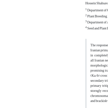
Hossein Shahsav
1
Department of C
2
Plant Breeding,
3
Department of A
4
Seed and Plant 
The response
Iranian prim
in completely
all Iranian n
morphologica
promising tr
(Ka/b) cross 
secondary tr
primary triti
storngly rec
chromosomal p
and brackish 