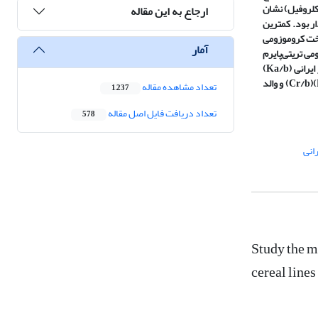
کلروفیل) نشان
ارجاع به این مقاله
ار بود. کمترین
یخت کروموزومی
آمار
ی تریتی‌پایرم
یرانی (
Ka/b)
و والد
تعداد مشاهده مقاله
1,237
تعداد دریافت فایل اصل مقاله
578
انی
Study the m
cereal lines