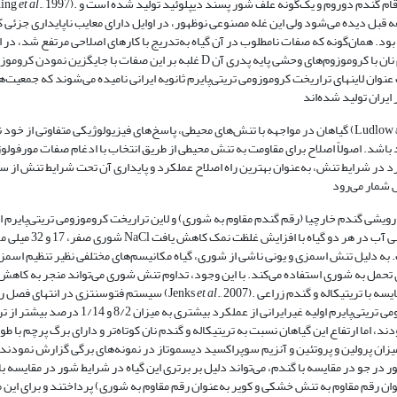
., 1997). ارقام هگزاپلوئید تراریخت کروموزومی تریتی‌پایرم اولیه غیرایرانی، از تلاقی بین ارقام گندم دوروم و یک‌گونه علف شور پسند دیپلوئید تولید شده است و
et al
تحمل کند 
 قبل دیده می‌شود ولی این غله مصنوعی نوظهور، در اوایل دارای معایب ناپایداری جزئی 
ود. همان‌گونه که صفات نامطلوب در آن گیاه به‌تدریج با کارهای اصلاحی مرتفع شد، در ا
 عنوان لاین­های تراریخت کروموزومی تریتی‌پایرم ثانویه ایرانی نامیده می‌شوند که جمعیت‌ه
گیاهان در مواجهه با تنش‌های محیطی، پاسخ‌های فیزیولوژیکی متفاوتی از خود نشان می‌دهند (Ludlow & Muchow, 1990) که اطلاع از روابط فیزیولوژیکی و 
باشد. اصولاً اصلاح برای مقاومت به تنش محیطی از طریق انتخاب با ادغام صفات مورفولو
در شرایط تنش،‌ به‌عنوان بهترین راه اصلاح عملکرد و پایداری آن تحت شرایط تنش از س
دم خارچیا (رقم گندم مقاوم به شوری) و لاین تراریخت کروموزومی تریتی‌پایرم اولیه غیرایرانی /b
 دلیل تنش اسمزی و یونی ناشی از شوری، گیاه مکانیسم‌های مختلفی نظیر تنظیم اسمزی
تحمل به شوری استفاده می‌کند. با این ‌وجود، تداوم تنش شوری می‌تواند منجر به کاهش 
., 2007). مطالعه رفتار زراعی 13 لاین تریتی‌پایرم تراریخت کروموزومی اولیه غیرایرانی در مقایسه با تریتیکاله و گندم زراعی
et al
سیستم فتوسنتزی در انتهای فصل رشد شوشود (Jenks
در شرایط آب و هوایی استان کرمان نشان دادکه اگرچه لاین‌های تراریخت کروموزومی تریتی‌پایرم اولیه
زان پرولین و پروتئین و آنزیم سوپراکسید دیسموتاز در نمونه‌های برگی گزارش نمودند ک
مقایسه با گندم، می‌تواند دلیل بر برتری این گیاه در شرایط شور در مقایسه با گندم باشد.Arzani & Salehi(2011) به ارزیابی اثر 
ن (روشن به‌عنوان رقم مقاوم به تنش خشکی و کویر به‌عنوان رقم مقاوم به شوری) پرداختند و برای این