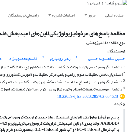
صفحه اصلی
مرور
اطلاعات نشریه
راهنمای نویسندگان
مطالعه پاسخ‌های مرفوفیزیولوژیکی لاین‌های امیدبخش غله ج
نوع مقاله : مقاله پژوهشی
نویسندگان
3
2
1
حسین شاهسوند حسنی
زهرا رودباری
قاسم محمدی نژاد
م
1
دانشیار، گروه مهندسی تولید و ژنتیک گیاهی، دانشکده کشاورزی، دانشگاه شیراز
2
استادیار، بخش تحقیقات علوم زراعی و باغی مرکز تحقیقات و آموزش کشاورزی و من
3
دانشیار، گروه زراعت و اصلاح نباتات، دانشکده کشاورزی دانشگاه شهید باهنر کرم
4
دانشیار، موسسه تحقیقات اصلاح و تهیه نهال و بذر کرج، سازمان تحقیقات، آموزش 
10.22059/ijfcs.2020.285762.654628
چکیده
پاسخ مرفوفیزیولوژیکی لاین‌های امیدبخش غله جدید تراریخت کرومووزمی تریتی‌پ
(
AABBDD
: والد پدری) و لاین امیدبخش تراریخت کروموزومی تریتی‌پایرم
(AABBE
=42)
با آب نرمال
(EC=0.8ds/m)
و آب شور
(EC=15ds/m)
، به‌صورت دو طرح بلوک