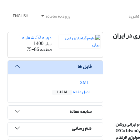
 نشریه
ورود به سامانه
ENGLISH
ی در ایران
دوره 52، شماره 1
بهار 1400
صفحه
75-86
فایل ها
XML
اصل مقاله
1.15 M
سابقه مقاله
دم ایرانی روشن
هم رسانی
(
EC=1ds/m
)
ولوژی (ارتفاع