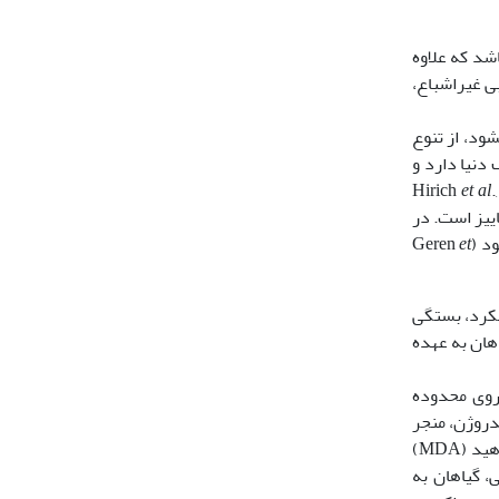
اشد که علاوه
بی غیراشباع،
‏شود، از تنوع
 در مناطق مختلف دنیا دارد و
et al
.,
اییز است. در
et
کرد، بستگی
هان به عهده
کی روی محدوده
دروژن، منجر
به تنش اکسیداتیو می‏شود. از طرف دیگر، تنش خشکی با افزایش در محتوای رادیکال‌های آزاد اکسیژن، سبب افزایش در محتوای مالون دی آلدهید (MDA)
‌های اکسایشی، گیاهان به