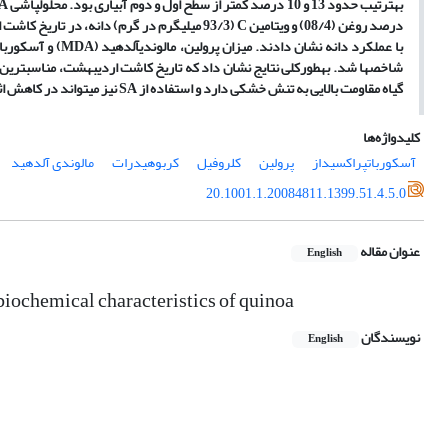
به‏ترتیب حدود 13 و 10 درصد کمتر از سطح اول و دوم آبیاری بود. محلول‏پاشی
A
درصد روغن (08/4) و ویتامین
C
(93/3 میلی‏گرم در گرم) دانه، در تاریخ 
با عملکرد دانه نشان دادند. میزان پرولین، مالون‏دی‏آلدهید (
MDA
) و آسکوربات
شاخص‏ها شد. به‏طورکلی نتایج نشان داد که تاریخ کاشت اردیبهشت، مناسب‏ترین ز
گیاه مقاومت بالایی به تنش خشکی دارد و استفاده از
SA
نیز می‏تواند در کاهش 
کلیدواژه‌ها
آسکوربات‏پراکسیداز
پرولین
کلروفیل
کربوهیدرات
مالون‏دی‏ آلدهید
20.1001.1.20084811.1399.51.4.5.0
عنوان مقاله
English
d biochemical characteristics of quinoa
نویسندگان
English