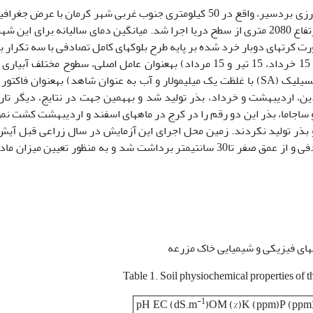
 میلی‏متر است. آزمایش به­صورت کرت­های دوبار خرد شده بر پایه طرح بلوک­های کامل تصادفی با سه تکر
درصد ظرفیت زراعی) به­عنوان عامل فرعی و محلول‏پاشی (اسید سالیسیلیک (SA) با غلظت یک میلی‏مولار و آب به عنوان شاهد) به
دین، اردیبهشت و خرداد، بذر تولید شد و به­همین جهت در نتایج، دیگر تار
ریا و ساجاما، بذر این دو رقم را در کرج در ماه­های اسفند و اردیبهشت کشت نم
بذر تولید نکردند. زمین محل اجرای این آزمایش در سال زراعی قبل آیش 
اجرای آزمایش، نمونه خاک زمین محل اجرای آزمایش، به­صورت تصادفی و از عمق صفر تا30 سانتی­متر برداشت شد و به منظور 
Table 1. Soil physiochemical properties of th
-1
pH
EC (dS.m
)
OM (%)
K (ppm)
P (ppm