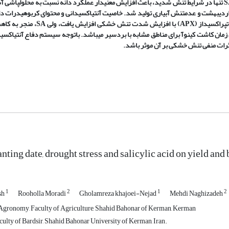
S
تنها در شرایط تنش شدید، باعث افزایش معنی­دار عملکرد دانه نسبت به محلول‏پاشی آب
کاشت اردیبهشت و عدم‏تنش آبیاری تولید شد. خاصیت آنتی‏اکسیدانی و محتوای کربوهیدرات دا
‏پراکسیداز (
APX
) با افزایش شدت تنش خشکی افزایش یافت، ولی
SA
، منجر به کاه
مان کاشت کینوآ برای مناطق مشابه با بردسیر می‏باشد. باتوجه سیستم دفاع آنتی‏اکسیدا
اثرات منفی تنش خشکی بر آن موثر باشد.
anting date, drought stress and salicylic acid on yield an
1
2
1
2
sh
Rooholla Moradi
Gholamreza khajoei-Nejad
Mehdi Naghizadeh
Agronomy, Faculty of Agriculture, Shahid Bahonar of Kerman, Kerman
culty of Bardsir, Shahid Bahonar University of Kerman, Iran.