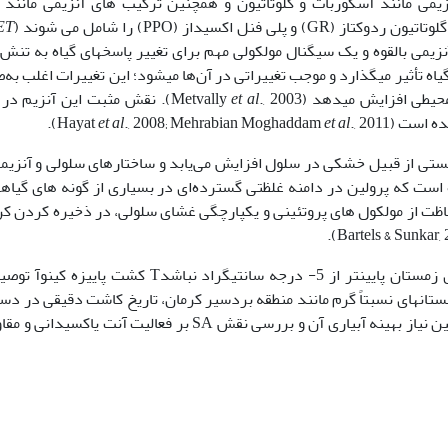
یمی مانند آسکوربات و گلوتاتیون و همچنین ترکیب های آنزیمی مانند 
ET
ن یک آنتی‏اکسیدان غیرآنزیمی بالقوه و یک سیگنال مولکولی مهم برای تغییر پاسخ‏های گیاه ب
یسمی گیاه تأثیر می‏گذارد و موجب تغییراتی در آن‌ها می‏شود؛ این تغییرات اغلب 
فزایش می‏دهد (Metvally
et al
., 2003). نقش مثبت این آنزیم
ست (Hayat
., 2011).
et al
., 2008; Mehrabian Moghaddam
et al
یستی از قبیل خشکی در سلول افزایش می‌یابد و ساختارهای سلولی و آنزیمی 
 شده است که پرولین در دامنه غلظتی گسترده‌ای در بسیاری از گونه‏ های گیاه
اظت از مولکول‏ های پروتئینی و یکپارچگی غشای سلولی، در ذخیره کردن کر
برای مناطق با اقلیم گرم مانند نواحی سواحل جنوبی ایران که دمای زمستان پایین­تر از 5- درجه سا
مستان­های سرد و تابستان­های نسبتاً گرم مانند منطقه بردسیر کرمان، تاریخ کاشت دقیقی 
بنابراین این تحقیق با هدف تعیین مناسب­ترین تاریخ کاشت کینوا، تعیین نیاز بهینه آبیاری آن و بررسی نقش SA ب