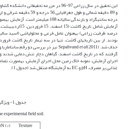
درجه سانتی­گراد و بارندگی سالیانه 108
بودند. از بین تاریخ­های کاشت، تنها در سه تیمار تاریخ کاشت فرور
حذف شد. Sepahvand
et al
(2011) نیز در بررسی دو رقم سانتاما
گرفتند که در تاریخ کاشت اسفند، گیاهان دچار تنش دمایی شدند و 
غذایی پر مصرف، pH و EC به آزمایشگاه منتقل شد (جدول 1).
جدول 1- ویژگی‏های فیزیکی و شیمیایی خاک مزرعه
e experimental field soil.
)
N (%)
Texture