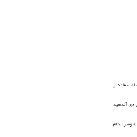
نه با استفاده از
 کمپلکس مالون دی آلدهید
جش فعالیت این آنزیم با استفاده از روش (Nakano & Asada, 1981) در طول موج 290 نانومتر انجام