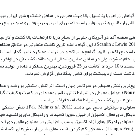
کی از گیاهان زراعی با پتانسیل بالا جهت معرفی در مناطق خشک و شور ایران می‏ب
یی از نظر پروتئین، توازن اسید آمینه‏های لیزین، تریپتوفان و متیونین، چر
ود یعنی منطقه آند در آمریکای جنوبی از سطح دریا تا ارتفاعات بالا کشت و کار می
ژنتیکی بالایی جهت سازگاری در سایر مناطق جهان برخوردار است (Scanlin & Lewis, 2017). این گیاه دامنه تاریخ کاشت متفاوتی
د، چراکه بر ظهور گیاهچه، تراکم و در نهایت عملکرد تاثیر گذار است (Hirich
ستان انجام می‏شود، ولی در مناطق میانی و شمالی این منطقه، کشت آن در اواخر پ
یع‌ترین تنش محیطی در سرتاسر جهان است. اثر تنش خشکی بر رشد و عمل
Nour
). عوامل محیطی در شرایط تنش، نقش عمده ای در کمیت و کیفیت گیا
خاب آن‌ها برای کشت در شرایط مختلف جغرافیایی است
et al
., 2011). تنش خش
رادیکال‌های فعال اکسیژن از قبیل سوپراکسیدها و رادیکال‌های پراکسید هی
که محصول پراکسیداسیون چربی‌های غشایی است، می شود (Liang & Feng, 2010). به‌منظور کم کردن آسیب‌های ناشی از تنش