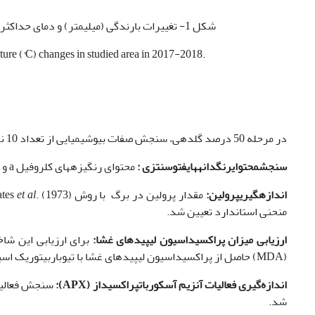
شکل 1- تغییرات بارندگی (میلی­متر) و دمای حداکثر و حداقل (درجه سانتی­گراد) منطقه مورد بررسی در سال زراعی 96-97.
re (°C) changes in studied area in 2017-2018.
در مرحله 50 درصد گلدهی، سنجش صفات بیوشیمیایی از تعداد 10 نمونه از برگ‏های وسطی بوته‌ها به شکل زیر انجام شد:
سنجش
محتوای
رنگدانه‏های
فتوسنتزی
:
محتوای رنگیزه­های کلروفیل a و b برگ با روش lichtenthaler (1994) انجام شد.
اندازه
گیری
پرولین:
مقدار پرولین در برگ با روش Bates
et al
منحنی استاندارد تعیین شد.
ارزیابی میزان پراکسیداسیون لیپیدهای غشا:
(MDA) حاصل از پراکسیداسیون لیپیدهای غشا با تیوباربیتوریک اسید (TBA) انجام شد.
اندازه‌گیری فعالیات آنزیم آسکوربات‏پراکسیداز (
APX
):
شد.