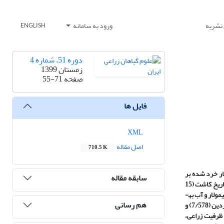
 نشریه
ورود به سامانه
ENGLISH
دوره 51، شماره 4
زمستان 1399
صفحه
55-71
فایل ها
XML
اصل مقاله
710.5 K
ار خرد شده بر
سابقه مقاله
پایه طرح بلوک­های کامل تصادفی با سه تکرار، در دانشکده کشاورزی بردسیر، دانشگاه شهید باهنر کرمان در سال زراعی 97-1396 اجرا شد. تیمارهای آزمایش شامل تاریخ کاشت (15
ولار و آب به­
هم رسانی
عنوان شاهد) به­عنوان فاکتور فرعی-فرعی بودند. نتایج نشان داد که عملکرد دانه در تاریخ کاشت اردیبهشت (9/653 کیلوگرم در هکتار)، به‏طور معنی‏داری بیشتر از فروردین (7/578) و
ا 60 درصد ظرفیت زراعی، تأثیر معنی­داری بر عملکرد دانه نداشت، ولی میزان این شاخص در 30 درصد ظرفیت زراعی،