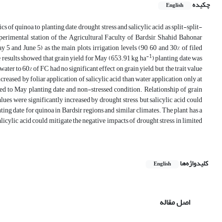
چکیده
English
 of quinoa to planting date, drought stress and salicylic acid as split-split-
perimental station of the Agricultural Faculty of Bardsir, Shahid Bahonar
 and June 5) as the main plots, irrigation levels (90, 60 and 30% of filed
-1
e results showed that grain yield for May (653.91 kg ha
) planting date was
ater to 60% of FC had no significant effect on grain yield, but the trait value
creased by foliar application of salicylic acid than water application only at
ted to May planting date and non-stressed condition. Relationship of grain
es were significantly increased by drought stress, but salicylic acid could
anting date for quinoa in Bardsir regions and similar climates. The plant has a
icylic acid could mitigate the negative impacts of drought stress in limited
کلیدواژه‌ها
English
اصل مقاله