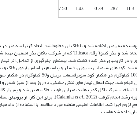
7.50
1.43
0.39
287
11.3
 درصد بالای شن بافت خاک، 10 تن کود گاوی پوسیده به زمین اضافه شد و با خاک آن مخلوط شد. ابعاد کرت­ها سه م
در هر کرت، شش ردیف کاشت به فاصله 50 سانتی­متر از یکدیگر ایجاد شد و بذر کینوآ رقم Titicaca که از شرکت پ
به­صورت کپه­ای و در تاریخ­های ذکر شده کشت شد. به­منظور جلوگیری از تداخل اثر تیما
 شد. کودهای شیمیایی نیتروژن، فسفر و پتاسیم بر اساس آزمون خاک و نیا
(Salehi & Dehghani, 2017)، بهمیزان 150 کیلوگرم در هکتار اوره، 100 کیلوگرم در هکتار کود س
دن انجام شد. جهت اعمال تیمارهای تنش خشکی، ده روز بعد از سبز شدن و ا
گیاهچه­ها و با استفاده از دستگاه TDR (Time Domain Reflectometry) ساخت شرکت اکل کمپ هلند، میزان رطوبت خاک تعیین شد و 
 انجام گرفت (Calamita
et al
 لزوم اجرا شد. اطلاعات اقلیمی منطقه مورد مطالعه، با استفاده از داده­ه