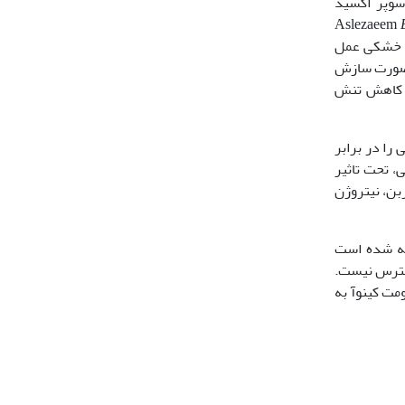
سوپر اکسید
ه تنش خشکی عمل
به‌صورت سازش‏
 در کاهش تنش
را در برابر
ی، تحت تاثیر
بن، نیتروژن
نتی­گراد نباشدT کشت پاییزه کینوآ توصیه شده ‏است
در دسترس نیست.
ر فعالیت آنت ی‏اکسیدانی و مقاومت کینوآ به