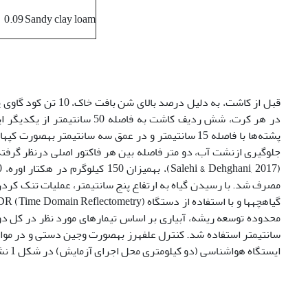
0.09
Sandy clay loam
قبل از کاشت، به دلیل
پشته‌ها با فاصله 15 سانتی­متر و در عمق سه سانتی­متر 
جلوگیری ازنشت آب، دو متر فاصله بین هر فاکتور اصلی درنظر گرفته
مصرف شد. با رسیدن گیاه به ارتفاع پنج سانتی­متر، عملیات تنک کر
محدوده توسعه ریشه، آبیاری بر اساس تیمارهای مورد نظر در کل دوره رشد
سانتی­متر استفاده شد. کنترل علف‏هرز به­صورت وجین دستی و در مواقع
ایستگاه هواشناسی (دو کیلومتری محل اجرای آزمایش) در شکل 1 نشان داده شده‏است.