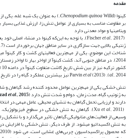
مقدمه
کینوا (
Chenopodium quinoa
Willd.) به‏ عنوان یک شبه ‏غله، ی
بر مقاومت مناسب به بسیاری از عوامل تنش زا، ارزش غذایی بسیار بالا
ویتامین­ها و مواد معدنی دارد
(Fischer
et al
., 2017). با توجه به این‌که کینوا در منشاء اصلی خ
شناخت این موضوع، یکی از مهم‌ترین فعالیت‏های کشت و کار کینوآ می‏باش
2014). در مناطق جنوبی آند، کشت کینوآ از اواخر بهار تا اواخر زم
کشور ترکیه نیز از بین شش تاریخ کاشت متفاوت کینوآ در دامنه 10 اسفند تا 10 خرداد، کاشت در 25 فروردین، بهترین عملکرد دانه را تولید نمود (Geren
., 2014). Parvin
al
(2013) نیز بیشترین عملکرد گیاه را در تاریخ کاشت هفت اردیبهشت برای کشور بنگلادش گزارش نمودند.
et al
تنش خشکی یکی از مهم‌ترین عوامل محدود کننده رشد گیاهان و شا
به ژنوتیپ گیاه، مدت زمان، دوام و شدت تنش دارد (
., 2015
et al
zad
دارند و ارزیابی تحمل گیاهان به تنش‏های محیطی، عامل مهمی در انت
(Xu
., 2011). گیاهان به تنش خشکی در سطوح فیزیولوژیک، سلولی و مولکولی پاسخ می دهند (Pak-Mehr
et al
وسیعی از فعالیت‌های متابولیکی گیاهان تاثیر می‌گذارد و با تشکیل 