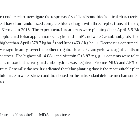
s conducted to investigate the response of yield and some biochemical characteristics
ent based on randomized complete block design with three replications at the ex
 Kerman in 2018. The experimental treatments were planting date (April 5, 5 May 5
subplots and foliar application (salicylic acid 1 mM and water) as sub-subplots. Th
-1
-1
 higher than April (578.7 kg ha
) and June (460.8 kg ha
). Decrease in consumed w
was significantly lower than other irrigation levels. Grain yield was significantly in
-1
t stress. The highest oil (4.08%) and vitamin C (3.93 mg.g
) contents were rela
ain antioxidant activity and carbohydrate was negative. Proline, MDA and APX valu
traits.Generally, the results indicated that May planting date is the most suitable pl
tolerance in water stress condition based on the antioxidant defense mechanism. Sal
els.
drate
chlorophyll
MDA
proline.e