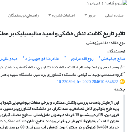
صفحه اصلی
مرور
اطلاعات نشریه
راهنمای نویسندگان
تاثیر تاریخ‏ کاشت، تنش‏ خشکی و اسید سالیسیلیک بر عملک
نوع مقاله : مقاله پژوهشی
نویسندگان
1
2
1
صالح جهانبخش
روح الله مرادی
غلامرضا خواجویی نژاد
مهدی نقی زا
1
گروه مهندسی زراعت و اصلاح نباتات، دانشکده کشاورزی، دانشگاه شهید باهنر کر
2
گروه مهندسی تولیدات گیاهی، دانشکده کشاورزی بردسیر، دانشگاه شهید باهنر 
10.22059/ijfcs.2020.284610.654622
چکیده
این آزمایش باهدف بررسی واکنش عملکرد و برخی صفات بیوشیمیایی کینوآ به
فروردین، 15 اردیبهشت و 15 خرداد) به­عنوان عامل اصلی، سطوح مختلف آبیاری (90، 60 و 30 درصد ظرفیت زراعی) به­عنوان عامل فرعی و محلول‏پاشی (