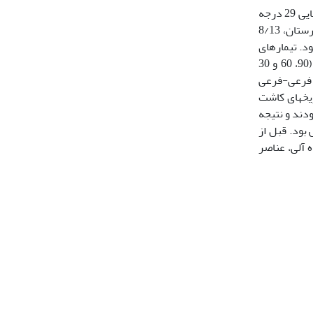
این تحقیق در سال زراعی 97-96 در مزرعه تحقیقاتی دانشکده کشاورزی بردسیر، واقع در 50 کیلومتری جنوب غربی شهر کرمان با عرض جغرافیایی 29 درجه
و 89 دقیقه شمالی و طول جغرافیایی 56 درجه و 59 دقیقه شرقی و ارتفاع 2080 متری از سطح دریا اجرا شد. میانگین دمای سالیانه برای این شهرستان، 8/13
ار بود. تیمارهای
آزمایش شامل تاریخ کاشت (15 اسفند، 15 فروردین، 15اردیبهشت، 15 خرداد، 15 تیر و 15 مرداد) به­عنوان عامل اصلی، سطوح مختلف آبیاری (90، 60 و 30
­عنوان فاکتور فرعی-فرعی
یخ­های کاشت
ودند و نتیجه
بود. قبل از
تعیین میزان ماده آلی، عناصر