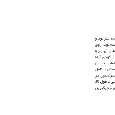
تر در سه متر بود و
اکان بذر اصفهان تهیه شده بود، روی
رهای آبیاری و
ز کودی گیاه
وپرفسفات تریپل و50 کیلوگرم در هکتار سولفات پتاسیم
ستقرار کامل
پس از کالیبراسیون در
., 2012). برای این کار، از پروب­های سطحی با طول 30
ای نزدیکترین