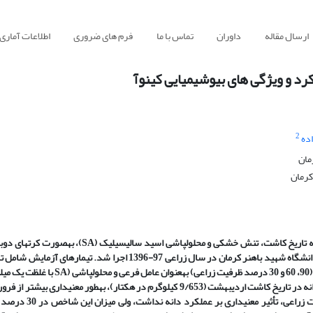
ارسال مقاله
داوران
تماس با ما
فرم های ضروری
اطلاعات آماری
رد و ویژگی‏ های بیوشیمیایی کینوآ
2
ده
مان
کرمان
 تاریخ کاشت، تنش خشکی و محلول‏پاشی اسید سالیسیلیک (
SA
)، به­صورت کرت­های دوب
SA
با غلظت یک میلی­م
خرداد (8/460 کیلوگرم در هکتار) بود. کاهش آب مصرفی ت