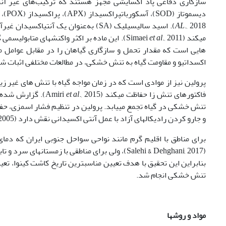
سازگاری دفاعی پاد اکسایشی مجهز هستند که ترکیب‌های غیر آنز
دیسموتاز (SOD)، آسکوربات‏پراکسیداز (APX)، پراکسیداز (POX)، گلوتاتیون ردوکتاز (GR) و پلی فنل اکسیداز (PPO) را شامل می شوند (Aslezaeem
AL
., 2018). اسید سالیسیلیک (SA) به‌عنوا
می‏کند (Simaei
et al
., 2011). این ماده بر اکثر واکنش‏های متابول
هایی است که مقدار تحمل و سازگاری گیاهان را در مقابل عوامل محیطی ا
اکسداتیو و مقاومت گیاه به تنش خشکی، در مطالعات مختلفی اثبات شده ا
پرولین نیز از موادی است که در زمان مواجه گیاه با تنش‏ های غیر ز
فاکتورهای تنش‏ زا حفاظت می‏کند (Amiri
et al
., 2015). گزارش
تنش خشکی در گیاه تجمع می‏یابد. پرولین در تنظیم فشار اسمزی، حف
و جارو کردن رادیکال‏های آزاد با عمل آنتی‏ اکسیدانی نقش دارد (Bartels & Sunkar, 2005).
(Salehi & Dehghani, 2017)، ولی برای مناطقی با ز
تنش خشکی انجام شد.
مواد و روش­ها