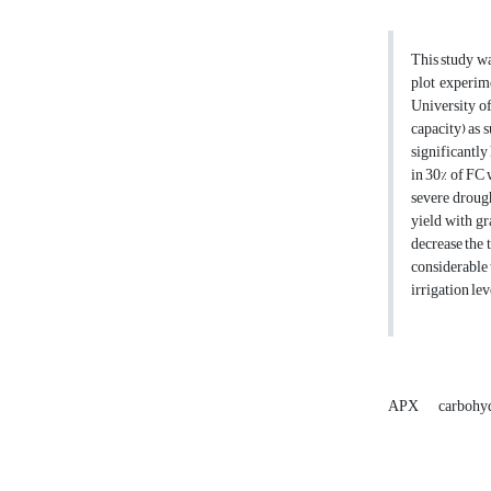
This study wa
plot experim
University of
capacity) as 
significantly
in 30% of FC 
severe drough
yield with gr
decrease the 
considerable 
irrigation lev
APX
carbohy