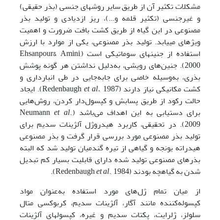
مشکلات تکثیر آن­ از طریق سایر روش­های جنسی (بذر حقیقی)
و غیرجنسی (تکثیر قلمه و...)، ریز ازدیادی و تولید بذر
مصنوعی در این گیاه از طریق کشت بافت ضرورت و اهمیت
ویژه­ای می­یابد. تولید بذر مصنوعی، یکی از موارد با ارزش
استفاده از جنین­های سوماتیکی است (Ehsanpour& Amini,
2000). جنین‌های رویشی، به‌دلیل نداشتن هر گونه پوشش
بذری، به‌وسیله خاصی برای جابه‌جایی در طی انبارداری و
کشت مکانیکی نیاز دارند (Redenbaugh
et al.
, 1987). ایجاد
حالت رکود از طریق پسابش و کپسول‌دار کردن، روش‌هایی
برای دستیابی به این اهداف‌ می‌باشد (Neumann
.,
et al
2009). در تحقیقی، کاربرد هیدروژل آلژینات سدیم برای
تولید بذر مصنوعی مورد بررسی قرار گرفت و بذر مصنوعی
هیدراته یونجه و گیاهی از تیره گندمیان تولید شد که البته
بذرهای مصنوعی تولید شده دارای قابلیت بسیار کم تبدیل
شدن به گیاهچه بودند (Redenbaugh
., 1984).
et al
از میان تمام ژل‌های مورد استفاده به‌عنوان مواد
کپسوله‌کننده مانند آگار، آلژینات سدیم، کربوکسی متال
سلولز، ژلرایت، پکتات سدیم و غیره، کپسو‌ل­های آلژینات