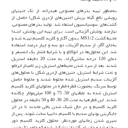
به‌منظور تهیه بذرهای مصنوعی هیدراته، از تک جنین­های
رویشی بالغ گیاه بریش (جنین‌های اژدری شکل) حاصل از
کشت‌های سوسپانسیون استفاد شد. تولید بذرهای مصنوعی،
نیازمند پوشش آلژیناتی است. بـرای تهیه این پوشش، ابتـدا
محـیط کشـت MS1/2 بـدون آگـار و کلرید کلسیم تهیـه شـد و
به‌جای آگار، از سدیم آلژینات دو، سه و چهار درصد استفاده
شد. این محلول‌ها در اتوکلاو و با شرایط فشار یک اتمسفر و
دمای 120 درجه سانتی‌گراد، به مدت 20 دقیقه استریل
شدند. بعد از سرد شدن محیط‌های استریل، زیر لامینار ایرفلو
و تحت شرایط استریل، جنین‌های اژدری شکل با محلول‌های
آلژینات سدیم استریل شده مخلوط شدند و مخلوط حاصل
توسط سرنگ، به‌صورت قطره قطره در محلول­های کلرید کلسیم
استریل شده به غلظت­های 50، 75 و 100 میلی‌مولار چکانده
شدند. این قطره­ها به مدت 20، 30، 40 و 50 دقیقه در محلول
کلرید کلسیم و در حال شیک شدن باقی ماندند تا در اثر
جایگزینی یون­های سدیم با کلسیم، دانه­ها سخت شوند. پس از
سپری شدن زمان­های موردنظر، محلول­ کلرید کلسیم دور
ریخته شد و دانه­های آلژینات تشکیل شده که حاوی تک جنین