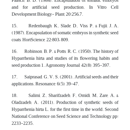
Paasch, B. D. (1984). Encapsulation of somatic embryos
and for artificial seed production. In Vitro Cell
Development Biology- Plant, 20:256–7.
15. Redenbaugh, K., Slade, D., Viss, P. & Fujii, J. A.
(1987). Encapsulation of somatic embryos in synthetic seed
coats, HortScience, 22:803– 809.
16. Robinson, B. P. & Potts, R. C. (1950). The history of
Hyparrhenia hirta and studies of its flowering habits and
seed production 1. Agronomy Journal, 42(8), 395-397.
17. Saiprasad, G. V. S. (2001). Artificial seeds and their
applications. Resonance, 6(5), 39-47.
18. Salimi, Z., Sharifzadeh, F., Omidi, M., Zare, A. &
Oladzadeh, A. (2011). Production of synthetic seeds of
Hyparrhenia hirta L. for the first time in the world. Second
National Conference on Seed Science and Technology.pp:
2233-2235.