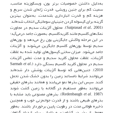
به‌دلیل داشتن خصوصیات برتر یون، ویسکوزیته مناسب،
سمیت کم برای جنین رویشی، قدرت ژله‌ای شدن سریع و
هزینه کم و قدرت انبارداری بلندمدت، به‌عنوان بهترین
گزینه برای کپسوله کردن جنین­های سوماتیکی انتخاب شده‌اند
(Saiprasad
et al.
, 2001). محلول آلژینات سدیم در مجاورت
نمک‌های کلسیم مانند کلریدکلسیم، به‌‌صورت جامد درمی‌آید؛
در این مرحله واکنش جایگزینی یون رخ می‌دهد و یون‌های
سدیم توسط یون‌های کلسیم جایگزین می‌شوند و آلژینات
جامد می‌شود. میزان سختی کپسول‌های تولید شده به غلظت
آلژینات، غلظت محلول کلرید سدیم و مدت تماس آلژینات
سدیم در محلول کلرید کلسیم بستگی دارد (Sarmah
,
et al.
2010). جنین‌هایی که توسط آلژینات پوشش­ دار شده‌اند
می‌توانند شرایط نامساعد زمین را بدون خشک شدن تحمل
کنند. سپس این بذرها نمو می‌یابند و همانند بذرهای حقیقی
می‌توانند به‌طور مستقیم در گلخانه یا زمین کشت شوند
(Redenbaugh
et al
., 1987). بذرهای مصنوعی باید مشابه با
بذرهای طبیعی باشند و از قدرت جوانه‌زنی خوب و همچنین
ذخیره طولانی مدت در رطوبت پایین برخوردار باشند. به‌طور
معمول از بذر در کشاورزی و باغبانی برای ازدیاد گیاهان