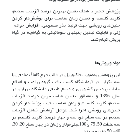
پژوهش حاضر با هدف تعیین بهترین درصد آلژینات سدیم،
کلرید کلسیم و تعیین زمان مناسب برای پوشش‌دار کردن
جنین‌های رویشی جهت تولید بذر مصنوعی، افزایش جوانه­
زنی و قابلیت تبدیل جنین­های سوماتیکی به گیاهچه در گیاه
بریش انجام شد.
مواد و روش‌ها
این پژوهش به‌صورت فاکتوریل در قالب طرح کاملاً تصادفی با
سه تکرار، در آزمایشگاه کشت بافت گروه زراعت و اصلاح
نباتات پردیس کشاورزی و منابع طبیعی دانشگاه تهران، در
سال 1396 و به‌منظور تعیین مناسب‌ترین درصد آلژینات
سدیم، کلرید کلسیم و زمان مناسب جهت پوشش­دار کردن
جنین‌های رویشی اجرا شد. عوامل آزمایش شامل آلژینات
سدیم در سه سطح دو، سه و چهار درصد، کلرید کلسیم در
سه غلظت 50، 75 و 100میلی‌مولار و زمان در چهار سطح 20، 30،
40 و 50 دقیقه بودند.