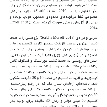
استفاده می‌شود. تولید بذر مصنوعی می‌تواند جایگزینی برای
بذر معمولی باشد (Sharifi
et al
., 2010). تولید بذر‌های
مصنوعی فقط درگونه‌های معدودی همچون هویج، یونجه و
برخی از گل‌های زینتی صورت گرفته است ((Omidi
,
et al.
2014.
سربی و مرادی (Sorbi & Moradi, 2018) پژوهشی را با هدف
تعیین بهترین درصد آلژینات سدیم، کلرید کلسیم و زمان،
برای پوشش‌دار کردن جنین‌های رویشی برای تولید بذر
مصنوعی در ژنوتیپ‌های چویل اجرا کردند. در این تحقیق،
جنین‌های رویشی به محیط کشت موراشیگ و اسکوگ کامل
(MS) و مایع منتقل شدند و با آلژینات سدیم دو و سه درصد
مخلوط شدند و در محلول کلرید کلسیم چکانده شدند و
کپسول‌های آلژینات کلسیم طی مدت 10 و 30 دقیقه، تشکیل
شد. یافته‌های آزمایش نشان داد که در رقم چهل‌چشمه،
آلژینات سدیم دو درصد، کلرید کلسیم 25 میلی مولار و مدت
30 دقیقه و در رقم کوه گل، آلژینات سدیم سه درصد، کلرید
کلسیم 50 میلی مولار و زمان 30 دقیقه برای تولید بذر
مصنوعی با حداکثر جوانه‌زنی مطلوب بود.