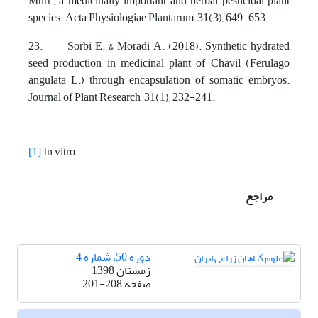
Murr., a medicinally important and herbal pesticidal plant
species. Acta Physiologiae Plantarum, 31(3), 649-653.
23. Sorbi E. & Moradi A. (2018). Synthetic hydrated
seed production in medicinal plant of Chavil (Ferulago
angulata L.) through encapsulation of somatic embryos.
Journal of Plant Research, 31(1), 232-241.
[1]
In vitro
مراجع
دوره 50، شماره 4
زمستان 1398
صفحه
201-208