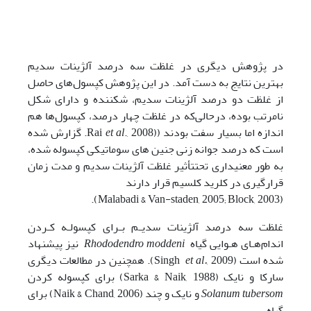
در پژوهش دیگری در غلظت سه درصد آلژینات سدیم
بهترین نتایج به­ دست آمد. در این پژوهش کپسول‌های حاصل
از غلظت دو درصد آلژینات سدیم، شکننده و دارای شکل
نامرتب بوده، درحالی‌که در غلظت چهار درصد، کپسول‌ها هم
اندازه اما بسیار سفت بودند ((Rai
et al
., 2008. گزارش شده
است که درصد جوانه ­زنی جنین ­های سوماتیکی کپسوله شده،
به ­طور معنی­داری تحت­تأثیر غلظت آلژینات سدیم و مدت زمان
قرارگیری در کلرید کلسیم قرار دارند
(Malabadi & Van-staden, 2005; Block, 2003).
غلظت سه درصد آلژینات سدیـم بـرای کپسولـه کـردن
اندام‌هـای هـوایی گیاه
Rhododendro moddeni
نیز پیشنهاد
شده است (Singh
et al.
, 2009). همچنین در مطالعات دیگری
سارکا و نایک (Sarka & Naik, 1988) برای کپسوله کردن
Solanum tubersom
و نایک و چند (Naik & Chand, 2006) برای
گیاه