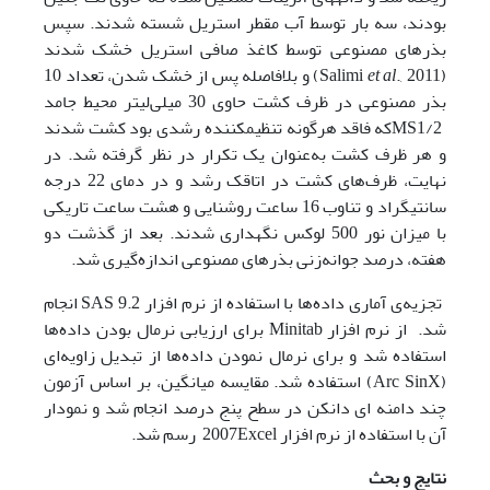
بودند، سه بار توسط آب مقطر استریل شسته شدند. سپس
بذرهای مصنوعی توسط کاغذ صافی استریل خشک شدند
(Salimi
et al
., 2011) و بلافاصله پس از خشک شدن، تعداد 10
بذر مصنوعی در ظرف کشت حاوی 30 میلی‌لیتر محیط جامد
MS1/2که فاقد هرگونه تنظیم­کننده رشدی بود کشت شدند
و هر ظرف کشت به‌عنوان یک تکرار در نظر گرفته شد. در
نهایت، ظرف‌های کشت در اتاقک رشد و در دمای 22 درجه
سانتی­گراد و تناوب 16 ساعت روشنایی و هشت ساعت تاریکی
با میزان نور 500 لوکس نگهداری شدند. بعد از گذشت دو
هفته، درصد جوانه‌زنی بذرهای مصنوعی اندازه‌گیری شد.
تجزیه‌ی آماری داده‌ها با استفاده از نرم افزار SAS 9.2 انجام
شد. از نرم افزار Minitab برای ارزیابی نرمال بودن داده‌ها
استفاده شد و برای نرمال نمودن داده‌ها از تبدیل زاویه‌ای
(Arc SinX) استفاده شد. مقایسه میانگین، بر اساس آزمون
چند دامنه­ ای دانکن در سطح پنج درصد انجام شد و نمودار
آن با استفاده از نرم افزار 2007Excel رسم شد.
نتایج و بحث