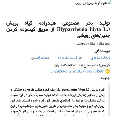
تولید بذر مصنوعی هیدراته گیاه بریش
(.Hyparrhenia hirta L) از طریق کپسوله کردن
جنین‌های رویشی
نوع مقاله : مقاله پژوهشی
نویسندگان
ریحانه پیروزی
فرزاد شریف زاده
منصور امیدی
گروه زراعت و اصلاح نباتات دانشگاه تهران
10.22059/ijfcs.2019.277145.654587
چکیده
گیاه بریش (
L
Hyparrhenia hirta
.
) یک گونه علفی مقاوم به خشکی و
یکی از ذخایر ژنتیکی ارزشمند است که تولید ضعیف بذر در آن، سبب
برخی مشکلات مرتبط با زادآوری طبیعی این گیاه شده است، بنابراین
ریزازدیادی و تولید بذر مصنوعی از طریق جنین‌های سوماتیکی در این
گیاه، ضروری و دارای اهمیت خاصی است. جهت بررسی اثر کپسوله