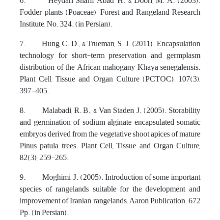
6. Heydari Sharif Abad, H. & Doori, M. A. (2003).
Fodder plants (Poaceae), Forest and Rangeland Research
Institute, No. 324. (in Persian).
7. Hung, C. D., & Trueman, S. J. (2011). Encapsulation
technology for short-term preservation and germplasm
distribution of the African mahogany Khaya senegalensis.
Plant Cell, Tissue and Organ Culture (PCTOC), 107(3),
397-405.
8. Malabadi, R. B., & Van Staden, J. (2005). Storability
and germination of sodium alginate encapsulated somatic
embryos derived from the vegetative shoot apices of mature
Pinus patula trees. Plant Cell, Tissue and Organ Culture,
82(3), 259-265.
9. Moghimi, J. (2005). Introduction of some important
species of rangelands suitable for the development and
improvement of Iranian rangelands, Aaron Publication. 672
Pp. (in Persian).