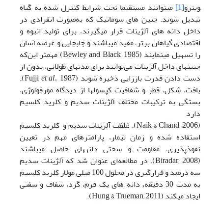
ویترو
[1]
می­توانند مستقیما تحت شرایط کنترل شده به گیاه
تبدیل شوند. جنین­ های سوماتیک که به‌صورت انفرادی در
داخل دانه­ های آلژینات قرار می­گیرند، برای تولید انبوه و
اقتصادی گیاهان برتر، مفید می­باشند و جابجایی و عرضه آسان
را تسهیل می­نمایند (Bewley and Black, 1985) مهم­تر این‌که
جنین­های داخل آلژینات می‌توانند برای مدت­های طولانی، بدون از
دست دادن قدرت باززایی ذخیره شوند (Fujji
et al.
, 1987).
بافت، شکل، قطر و شفافیت کپسول­ها از دیدگاه مورفولوژی،
بستگی به ترکیبات مختلف آلژینات سدیم و کلرید کلسیم
دارد
(Naik & Chand, 2006). غلظت آلژینات سدیم و کلرید کلسیم
استفاده شده و زمان تیمار، پارامترهای مهم در تعیین
نفوذپذیری، مقاومت و سختی دانه­های حاصل می­باشند
(Biradar, 2008). در مطالعه‌ای عنوان شد که آلژینات سدیم
سه درصد و قرارگیری در محلول 100 میلی­ مولار کلرید کلسیم
به مدت 30 دقیقه، دانه­ های یک فرم، گرد، شفاف و سفتی
ایجاد می­کند (Hung & Trueman, 2011).