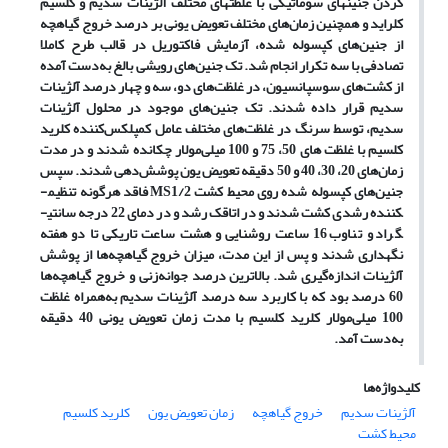
کردن جنین­های سوماتیکی با غلظت­های مختلف آلژینات سدیم و کلسیم
کلراید و همچنین زمان‌های مختلف تعویض یونی بر درصد خروج گیاهچه
از جنین‌های کپسوله شده، آزمایش فاکتوریل در قالب طرح کاملا
تصادفی با سه تکرار انجام شد. تک جنین‌های رویشی بالغ به‌دست آمده
از کشت‌های سوسپانسیون، در غلظت‌های دو، سه و چهار درصد آلژینات
سدیم قرار داده شدند. تک جنین‌های موجود در محلول آلژینات
سدیم، توسط سرنگ در غلظت‌های مختلف عامل کمپلکس‌کننده کلرید
کلسیم با غلظت های 50، 75 و 100 میلی‌مولار چکانده شدند و در مدت
زمان‌های 20، 30، 40 و 50 دقیقه تعویض یون پوشش‌دهی شدند. سپس
جنین‌های کپسوله شده روی محیط کشت
MS1/2
فاقد هرگونه تنظیم­
کننده رشدی کشت شدند و در اتاقک رشد و در دمای 22 درجه سانتی­
گراد و تناوب 16 ساعت روشنایی و هشت ساعت تاریکی تا دو هفته
نگهداری شدند و پس از این مدت، میزان خروج گیاهچه‌ها از پوشش
آلژینات اندازه‌گیری شد. بالاترین درصد جوانه‌زنی و خروج گیاهچه‌ها
60 درصد بود که با کاربرد سه درصد آلژینات سدیم به‌همراه غلظت
100 میلی‌مولار کلرید کلسیم با مدت زمان تعویض یونی 40 دقیقه
به‌دست آمد.
کلیدواژه‌ها
آلژینات سدیم
خروج گیاهچه
زمان تعویض یون
کلرید کلسیم
محیط کشت