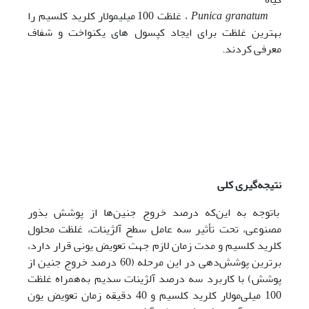
granatum
Punica
،
غلظت 100 میلی­مولار کلرید کلسیم را
بهترین غلظت برای ایجاد کپسول ­های یکنواخت و شفاف
معرفی کردند.
نتیجه‌گیری کلی
باتوجه به این‌که درصد خروج جنین‌ها از پوشش‌ بذور
مصنوعی، تحت تأثیر سه عامل سطح آلژینات، غلظت محلول
کلرید کلسیم و مدت زمان لازم جهت تعویض یونی قرار دارد،
برترین پوشش‌دهی در این مرحله (60 درصد خروج جنین از
پوشش) با کاربرد سه درصد آلژینات سدیم به‌همراه غلظت
100 میلی‌مولار کلرید کلسیم و 40 دقیقه زمان تعویض یون