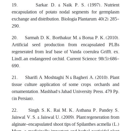
19. Sarkar, D. & Naik, P. S. (1997). Nutrient
encapsulation of potato nodal segments for germplasm
exchange and distribution. Biologia Plantarum, 40(2), 285-
290.
20. Sarmah, D. K., Borthakur, M. & Borua, P. K. (2010).
Artificial seed production from encapsulated PLBs
regenerated from leaf base of Vanda coerulea Grifft. ex.
Lindl.–an endangered orchid. Current Science, 98(5):686-
690.
21. Sharifi, A, Moshtaghi, N & Bagheri, A. (2010). Plant
tissue culture application of some crops, orchards and
ornamentation. Mashhad’s Jahad University Press. 479 Pp.
(in Persian).
22. Singh, S. K., Rai, M. K., Asthana, P., Pandey, S.,
Jaiswal, V. S. & Jaiswal, U. (2009). Plant regeneration from
alginate-encapsulated shoot tips of Spilanthes acmella (L.)