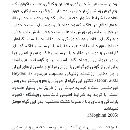
بودن سیستم ریشه‌ای قوی، افشان و کلافی، غالبیت اکولوژیک،
نوع فرم رویشی (پیاز دار، ریزوم دار...) و قدرت سازگاری فوق
العاده با شرایط دشوار محیطی نظیر کمبود رطوبت، دمای بالا،
تجمع املاح در خاک، کمبود مواد آلی، نوسان­های شدید دمایی
در طول شبانه روز، وزش بادهای شدید و فرسایش بادی و آبی
و ویژگی­های خاص مورفولوژیکی، در مقایسه با سایر گیاهان
متداول مورد استفاده جهت مقابله با فرسایش خاک، گونه­ای
کارآمدتر و موثر در مقابله با فرسایش خاک و منبع اصلی چرا
برای حیواناتی ازجمله گاو، اسب، بز و گوسفند می‌باشد؛
بنابراین از گونه­های گیاهی با ارزش مراتع و ماسه­زارهای ایران
و جز ذخایر ارزشمند ژنتیکی محسوب می‌شود (Heydari &
Doori, 2003). تکثیر این گیاه از طریق ریزوم و بیشتر به روش
غیرجنسی است و تجدید حیات آن از طریق بذر بسیار محدود
است. با توجه به شرایط اقلیمی نامناسب رویشگاه (کمبود
بارندگی و دمای بالا)، عموما کشت مستقیم بذر این گیاه موفق
نمی­باشد
(Moghimi, 2005).
با توجه به ارزش این گیاه از نظر زیست‌محیطی و از سویی