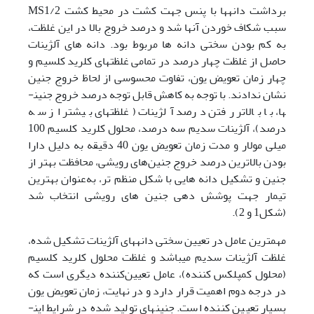
برداشت دانه­ها با پنس جهت کشت در محیط کشت MS1/2
سبب شکاف خوردن آن­ها شد و درصد خروج بالا در این غلظت،
به کم بودن سختی دانه ­ها مربوط بود. دانه­ های آلژینات
حاصل از غلظت چهار درصد در تمامی غلظت­های کلرید کلسیم و
چهار زمان تعویض یون، تفاوت محسوسی از لحاظ خروج جنین
نشان ندادند. با توجه به کاهش قابل توجه درصد خروج جنین­
ها، با بالاتر رفتن درصد آلژینات (غلظت­های بیشتر از سه
درصد)، آلژینات سدیم سه درصد، محلول کلرید کلسیم 100
میلی مولار و مدت زمان تعویض یون 40 دقیقه به دلیل دارا
بودن بالاترین درصد خروج جنین‌های رویشی، محافظت بهتر از
جنین و تشکیل دانه­ هایی با شکل منظم ­تر، به‌عنوان بهترین
تیمار جهت پوشش ­دهی جنین ­های رویشی انتخاب شد
(شکل1 و 2).
مهم­ترین عامل در تعیین سختی دانه­های آلژینات تشکیل شده،
غلظت ­آلژینات سدیم می­باشد و غلظت محلول کلرید کلسیم
(محلول کمپلکس کننده)، عامل تعیین‌کننده دیگری است که
در درجه دوم اهمیت قرار دارد و در نهایت، زمان تعویض یون
بسیار تعیین­ کننده است. جنین­های تولید شده در شرایط این­