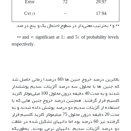
Error
72
29.97
Cv(%)
-
17.94
** و * به‌ترتیب معنی‌دار در سطوح احتمال یک و پنج در صد.
** and *: significant at 1% and 5% of probability levels,
respectively.
بالاترین درصد خروج جنین­ ها (60 درصد) زمانی حاصل شد
که جنین­ ها با محلول سه درصد آلژینات سدیم پوشش­دار
شدند و به مدت 40 دقیقه درون محلول 100 میلی‌مولار کلرید
کلسیم قرار گرفتند. همچنین درصد خروج جنین­ هایی که با
استفاده از آلژینات سدیم دو درصد پوشش داده شدند و به
مدت 20 دقیقه درون محلول 75 میلی­مولار کلرید کلسیم قرار
گرفتند نیز 60 درصد بود اما دانه­های تشکیل شده در غلظت
دو درصد آلژینات سدیم، دانه­های نرمی بودند، به‌طوری­که