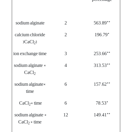
**
sodium alginate
2
563.89
*
calcium chloride
2
196.79
)CaCl
)
2
**
ion exchange time
3
253.66
**
sodium alginate ×
4
313.53
CaCl
2
**
sodium alginate×
6
157.62
time
*
CaCl
× time
6
78.53
2
**
sodium alginate ×
12
149.41
CaCl
× time
2