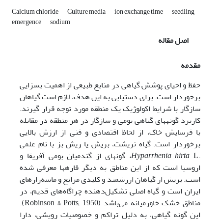
Calcium chloride
Culture media
ion exchange time
seedling
emergence
sodium
اصل مقاله
مقدمه
حفظ و احیای پوشش گیاهی در منابع طبیعی از اهمیت بسزایی
برخوردار است. برای دستیابی به این هدف، لازم است گیاهان
سازگار با شرایط اکولوژیک یک منطقه مورد توجه قرار گیرند.
کاربرد گونه­های گیاهی بومی و سازگار در هر منطقه در مقابله
با فرسایش خاک، از لحاظ اقتصادی و فنی از ارزش بالایی
برخوردار است. گیاه نریشت، بریش یا ریش بز با نام علمی
.
L
Hyparrhenia hirta
،
گونه­ای از گندمیان بومی آفریقا و
اروسیا است که از این مناطق به دیگر قاره­ها معرفی شده
است. بریش از گیاهان ارزشمند و کلیدی مراتع و ماسه‌زارهای
ایران است و گیاه اصلی تشکیل‌دهنده چراگاه‌های قدیم، در
مناطق خشک خاورمیانه می‌باشد (Robinson & Potts, 1950).
این گونه گیاهی، به ­دلیل تراکم و خصوصیات رویشی، دارا