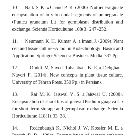
10. Naik, S. K., & Chand, P. K. (2006). Nutrient-alginate
encapsulation of in vitro nodal segments of pomegranate
(Punica granatum L.) for germplasm distribution and
exchange. Scientia Horticulturae, 108(3), 247-252.
11. Neumann, K. H., Kumar, A. & Imani, J. (2009). Plant
cell and tissue culture-A tool in Biotechnology: Basics and
Application. Springer Science & Business Media. 332 Pp.
12. Omidi, M, Sayed-Tabatabaei, B. E, & Dehghan-
Nayeri, F. (2014). New concepts in plant tissue culture.
University of Tehran Press. 350 Pp. (in Persian).
13. Rai, M. K., Jaiswal, V. S. & Jaiswal, U. (2008).
Encapsulation of shoot tips of guava (Psidium guajava L.)
for short-term storage and germplasm exchange. Scientia
Horticulturae, 118(1), 33-38.
14. Redenbaugh, K., Nichol, J. W., Kossler, M. E. &