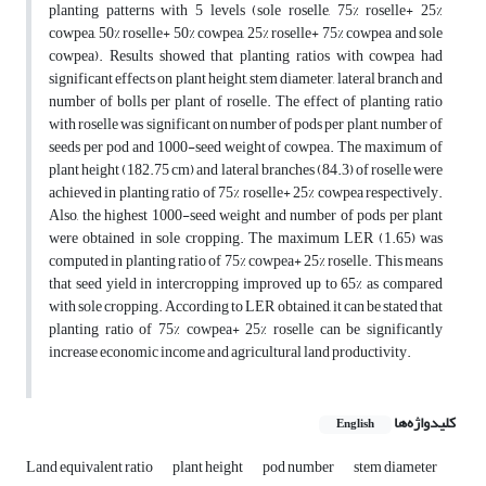
planting patterns with 5 levels (sole roselle, 75% roselle+ 25%
cowpea, 50% roselle+ 50% cowpea, 25% roselle+ 75% cowpea and sole
cowpea). Results showed that planting ratios with cowpea had
significant effects on plant height, stem diameter, lateral branch and
number of bolls per plant of roselle. The effect of planting ratio
with roselle was significant on number of pods per plant, number of
seeds per pod and 1000-seed weight of cowpea. The maximum of
plant height (182.75 cm) and lateral branches (84.3) of roselle were
achieved in planting ratio of 75% roselle+ 25% cowpea respectively.
Also, the highest 1000-seed weight and number of pods per plant
were obtained in sole cropping. The maximum LER (1.65) was
computed in planting ratio of 75% cowpea+ 25% roselle. This means
that seed yield in intercropping improved up to 65% as compared
with sole cropping. According to LER obtained, it can be stated that
planting ratio of 75% cowpea+ 25% roselle can be significantly
increase economic income and agricultural land productivity.
کلیدواژه‌ها
English
Land equivalent ratio
plant height
pod number
stem diameter