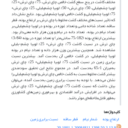
مختلف کاشت در پنج سطح کشت خالص چای ترش، 75% چای ترش+ 25%
لوبیا چشم‌بلبلی، 50% چای ترش+ 50% لوبیا چشم‌بلبلی، 25% چای ترش+
75% لوبیا چشم‌بلبلی و کشت خالص لوبیا چشم‌بلبلی بود. نتایج نشان داد
که تاثیر نسبت‌های مختلف کشت مخلوط با چای ترش بر ارتفاع بوته، قطر
ساقه، تعداد شاخه جانبی و تعداد غوزه در بوته و در لوبیا چشم‌بلبلی بر
تعداد نیام در بوته، تعداد دانه در نیام و وزن هزار دانه معنی‌دار بود.
بیشترین ارتفاع بوته (75/182 سانتی‌متر) و تعداد غوزه در بوته (3/84)
چای ترش در نسبت کاشت 75% چای ترش+ 25% لوبیا چشم-بلبلی
مشاهده شد. همچنین بیشترین وزن هزار دانه و تعداد نیام در بوته
لوبیا چشم‌بلبلی، در کشت خالص آن به‌دست آمد. بیشترین نسبت
برابری زمین در نسبت کاشت 75% لوبیا چشم‌بلبلی+ 25% چای ترش
به‌میزان 65/1 به‌دست آمد. در مجموع نتایج این تحقیق سودمندی
بیشتر کشت مخلوط نسبت به کشت خالص چای ترش و لوبیا چشم‌بلبلی را
نشان می‌دهد. با توجه به نسبت برابری زمین به‌دست آمده، می‌توان
بیان داشت که نسبت کاشت 75% لوببای چشم‌بلبلی+ 25% چای ترش
می‌تواند در افزایش درآمد اقتصادی و بهره‌وری زمین‌های کشاورزی
به‌طور قابل‌ملاحظه‌ای موثر باشد.
کلیدواژه‌ها
ارتفاع بوته
شمار نیام
قطر ساقه
نسبت برابری زمین
20.1001.1.20084811.1398.50.3.13.9