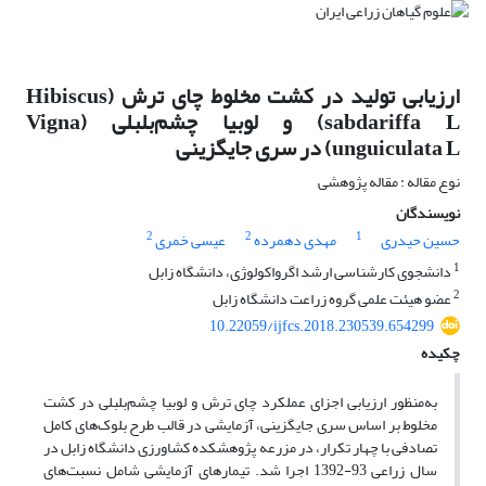
ارزیابی تولید در کشت مخلوط چای ترش (Hibiscus
sabdariffa L) و لوبیا چشم‌بلبلی (Vigna
unguiculata L) در سری‌ جایگزینی
نوع مقاله : مقاله پژوهشی
نویسندگان
2
2
1
حسین حیدری
مهدی دهمرده
عیسی خمری
1
دانشجوی کارشناسی ارشد اگرواکولوژی، دانشگاه زابل
2
عضو هیئت علمی گروه زراعت دانشگاه زابل
10.22059/ijfcs.2018.230539.654299
چکیده
به‌منظور ارزیابی اجزای عملکرد چای ترش و لوبیا چشم‌بلبلی در کشت
مخلوط بر اساس سری جایگزینی، آزمایشی در قالب طرح بلوک‌های کامل
تصادفی با چهار تکرار، در مزرعه پژوهشکده کشاورزی دانشگاه زابل در
سال زراعی 93-1392 اجرا شد. تیمارهای آزمایشی شامل نسبت‌های