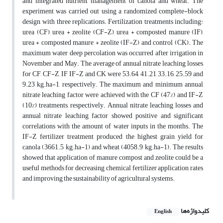
and integrated nutrient management of canola and wheat. The
experiment was carried out using a randomized complete-block
design, with three replications. Fertilization treatments including:
urea (CF), urea + zeolite (CF-Z), urea + composted manure (IF),
urea + composted manure + zeolite (IF-Z) and control (CK). The
maximum water deep percolation was occurred after irrigation in
November and May. The average of annual nitrate leaching losses
for CF, CF-Z, IF, IF-Z and CK were 53.64, 41.21, 33.16, 25.59 and
9.23 kg.ha-1, respectively. The maximum and minimum annual
nitrate leaching factor were achieved with the CF (47%) and IF-Z
(10%) treatments, respectively. Annual nitrate leaching losses and
annual nitrate leaching factor showed positive and significant
correlations with the amount of water inputs in the months. The
IF-Z fertilizer treatment produced the highest grain yield for
canola (3661.5 kg.ha-1) and wheat (4058.9 kg.ha-1). The results
showed that application of manure compost and zeolite could be a
useful methods for decreasing chemical fertilizer application rates
and improving the sustainability of agricultural systems.
کلیدواژه‌ها
English