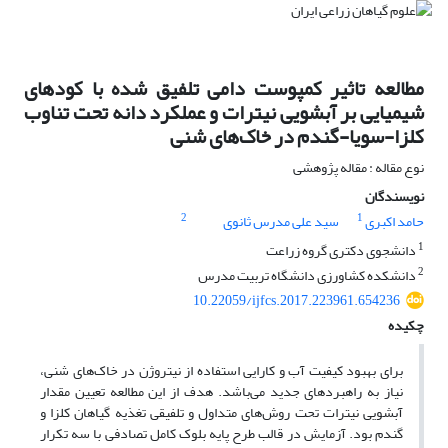
مطالعه تاثیر کمپوست دامی تلفیق شده با کودهای
شیمیایی بر آبشویی نیترات و عملکرد دانه تحت تناوب
کلزا-سویا-گندم در خاک‌های شنی
نوع مقاله : مقاله پژوهشی
نویسندگان
2
1
حامد اکبری
سید علی مدرس ثانوی
1
دانشجوی دکتری گروه زراعت
2
دانشکده کشاورزی دانشگاه تربیت مدرس
10.22059/ijfcs.2017.223961.654236
چکیده
برای بهبود کیفیت آب و کارایی استفاده از نیتروژن در خاک‌های شنی،
نیاز به راهبردهای جدید می‌باشد. هدف از این مطالعه تعیین مقدار
آبشویی نیترات تحت روش‌های متداول و تلفیقی تغذیه گیاهان کلزا و
گندم بود. آزمایش در قالب طرح پایه بلوک کامل تصادفی با سه تکرار