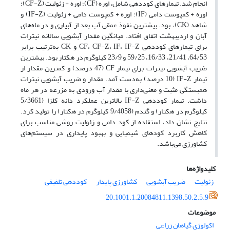
انجام شد. تیمارهای کوددهی شامل، اوره (CF)؛ اوره + زئولیت (CF-Z)؛
اوره + کمپوست دامی (IF)؛ اوره + کمپوست دامی + زئولیت (IF-Z) و
شاهد (CK)، بود. بیشترین نفوذ عمقی آب بعد از آبیاری و در ماه‌های
آبان و اردیبهشت اتفاق افتاد. میانگین مقدار آبشویی سالانه نیترات
برای تیمارهای کوددهی CF، CF-Z، IF، IF-Z و CK به‌ترتیب برابر
64/53، 21/41، 16/33، 59/25 و 23/9 کیلوگرم در هکتار بود. بیشترین
ضریب آبشویی نیترات برای تیمار CF (47 درصد) و کمترین مقدار از
تیمار IF-Z (10 درصد) به‌دست آمد. مقدار و ضریب آبشویی نیترات
همبستگی مثبت و معنی‌داری با مقدار آب ورودی به مزرعه در هر ماه
داشت. تیمار کوددهی IF-Z بالاترین عملکرد دانه کلزا (5/3661
کیلوگرم در هکتار) و گندم (9/4058 کیلوگرم در هکتار) را تولید کرد.
نتایج نشان داد، استفاده از کود دامی و زئولیت روشی مناسب برای
کاهش کاربرد کودهای شیمیایی و بهبود پایداری در سیستم‌های
کشاورزی می‌باشد.
کلیدواژه‌ها
زئولیت
ضریب آبشویی
کشاورزی پایدار
کوددهی تلفیقی
20.1001.1.20084811.1398.50.2.5.9
موضوعات
اکولوژی گیاهان زراعی