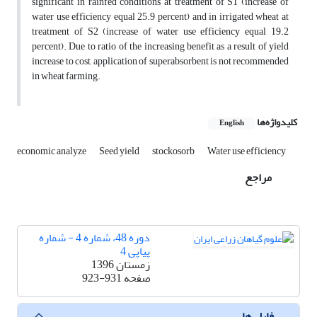
significant in rainfed conditions at treatment of S1 (increase of
water use efficiency equal 25.9 percent) and in irrigated wheat at
treatment of S2 (increase of water use efficiency equal 19.2
percent). Due to ratio of the increasing benefit as a result of yield
increase to cost, application of superabsorbent is not recommended
in wheat farming.
کلیدواژه‌ها
English
economic analyze
Seed yield
stockosorb
Water use efficiency
مراجع
دوره 48، شماره 4 - شماره
پیاپی 4
زمستان 1396
صفحه
923-931
فایل ها