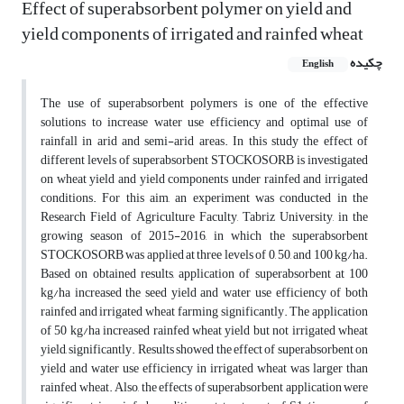
Effect of superabsorbent polymer on yield and
yield components of irrigated and rainfed wheat
چکیده
English
The use of superabsorbent polymers is one of the effective
solutions to increase water use efficiency and optimal use of
rainfall in arid and semi-arid areas. In this study the effect of
different levels of superabsorbent STOCKOSORB is investigated
on wheat yield and yield components under rainfed and irrigated
conditions. For this aim, an experiment was conducted in the
Research Field of Agriculture Faculty, Tabriz University, in the
growing season of 2015-2016, in which the superabsorbent
STOCKOSORB was applied at three levels of 0, 50, and 100 kg/ha.
Based on obtained results, application of superabsorbent at 100
kg/ha increased the seed yield and water use efficiency of both
rainfed and irrigated wheat farming significantly. The application
of 50 kg/ha increased rainfed wheat yield but not irrigated wheat
yield, significantly. Results showed the effect of superabsorbent on
yield and water use efficiency in irrigated wheat was larger than
rainfed wheat. Also, the effects of superabsorbent application were