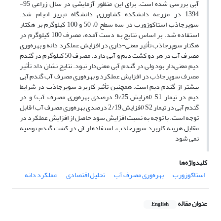
آبی بررسی شده است. برای این منظور آزمایشی در سال زراعی 95-
1394 در مزرعه دانشکده کشاورزی دانشگاه تبریز انجام شد.
سوپر‌جاذب استاکوزورب در سه سطح 0، 50 و 100 کیلو‌گرم بر هکتار
استفاده شد. بر اساس نتایج به دست آمده، مصرف 100 کیلوگرم در
هکتار سوپرجاذب تأثیر معنی-داری در افزایش عملکرد دانه و بهره‌وری
مصرف آب در هر دو کشت دیم و آبی دارد. مصرف 50 کیلوگرم در گندم
دیم معنی‌دار بود ولی در گندم آبی معنی‌دار نبود. نتایج نشان داد تأثیر
مصرف سوپرجاذب در افزایش عملکرد و بهره‌وری مصرف آب گندم آبی
بیشتر از گندم دیم است. همچنین تأثیر کاربرد سوپرجاذب در شرایط
دیم در تیمار S1 (افزایش 9/25 درصدی بهره‌وری مصرف آب) و در
گندم آبی در تیمار S2 (افزایش 2/19 درصدی بهره‌وری مصرف آب) قابل
توجه است. با توجه به نسبت افزایش سود حاصل از افزایش عملکرد در
مقابل هزینه کاربرد سوپرجاذب، استفاده از آن در کشت گندم توصیه
نمی شود
کلیدواژه‌ها
استاکوزورب
بهره‌وری مصرف آب
تحلیل اقتصادی
عملکرد دانه
عنوان مقاله
English