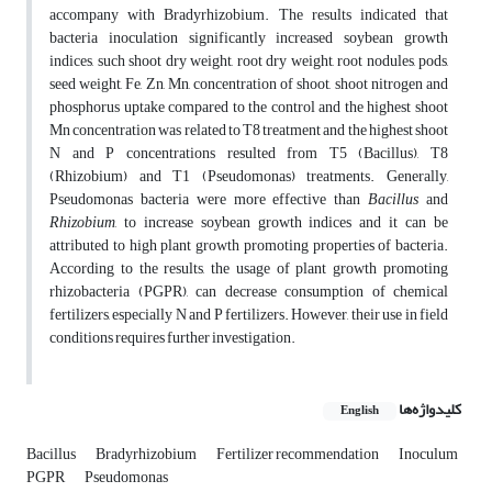
accompany with Bradyrhizobium. The results indicated that
bacteria inoculation significantly increased soybean growth
indices, such shoot dry weight, root dry weight, root nodules, pods,
seed weight, Fe, Zn, Mn, concentration of shoot, shoot nitrogen and
phosphorus uptake compared to the control and the highest shoot
Mn concentration was related to T8 treatment and the highest shoot
N and P concentrations resulted from T5 (Bacillus), T8
(Rhizobium) and T1 (Pseudomonas) treatments. Generally,
Pseudomonas bacteria were more effective than
Bacillus
and
Rhizobium
, to increase soybean growth indices and it can be
attributed to high plant growth promoting properties of bacteria.
According to the results, the usage of plant growth promoting
rhizobacteria (PGPR), can decrease consumption of chemical
fertilizers, especially N and P fertilizers. However, their use in field
conditions requires further investigation.
کلیدواژه‌ها
English
Bacillus
Bradyrhizobium
Fertilizer recommendation
Inoculum
PGPR
Pseudomonas