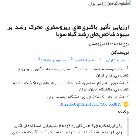
ارزیابی تأثیر باکتری‌های ریزوسفری محرک رشد بر
بهبود شاخص‌های رشد گیاه سویا
نوع مقاله : مقاله پژوهشی
نویسندگان
3
2
1
حسین بشارتی
شهلا پاشاپور
محمود رضازاده
1
استاد، مؤسسۀ تحقیقات خاک و آب، سازمان تحقیقات، آموزش و ترویج
کشاورزی، کرج، ایران
2
دانشجوی سابق کارشناسی ارشد، خاک‌شناسی (بیولوژی خاک)، دانشکدۀ
کشاورزی، دانشگاه زنجان، ایران
3
دانشیار، دانشکدۀ کشاورزی دانشگاه ارومیه، ایران
10.22059/ijfcs.2017.117506.653819
چکیده
یکی از راهکارهای کاهش کاربرد کودهای شیمیایی، استفاده از باکتری­
های افزایندۀ رشد گیاه است. در این تحقیق در آغاز 51 جدایۀ باکتری