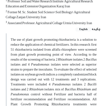
1
Professor, Soil and Water Research Institute, Agricultural Research,
Education and Extension Organization, Karaj, Iran
2
Former M. Sc. Student, Soil Science (Soil Biology), Agricultural
Collage Zanjan University, Iran
3
Associated Professor, Agricultural Collage Urmia University, Iran
چکیده
English
The use of plant growth promoting rhizobacteria, is a solution to
reduce the application of chemical fertilizers. In this research, first
51 rhizobacteria isolated from alfalfa rhizosphere, were screened
from plant growth promoting point of view. According to the
results of the screening of bacteria, 2
Rhizobium
isolates, 2
Bacillus
isolates and 4
Pseudomonas
isolates were selected as superior
strains to prepare the inoculums. To evaluate the effect of selected
isolates on soybean growth indices, a completely randomized block
design was carried out with 12 treatments and 3 replications.
Treatments were included 4
Pseudomonas
isolates, 2
Bacilli
isolates and 2
Rhizobium
isolates, mix of
Bacillus
,
Rhizobium
and
Pseudomonas
, control without Fertilizer and bacteria, half of
fertilizer recommendation and Fertilizer recommendation. All
Plant Growth Promoting Rhizobacteria treatments were