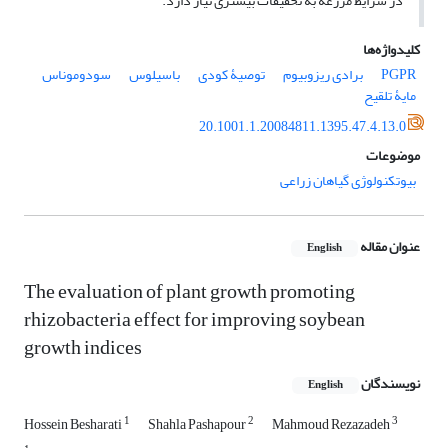
در شرایط مزرعه به تحقیقات بیشتری نیاز دارد.
کلیدواژه‌ها
PGPR
برادی ریزوبیوم
توصیۀ کودی
باسیلوس
سودوموناس
مایۀ تلقیح
20.1001.1.20084811.1395.47.4.13.0
موضوعات
بیوتکنولوژی گیاهان زراعی
عنوان مقاله
English
The evaluation of plant growth promoting
rhizobacteria effect for improving soybean
growth indices
نویسندگان
English
1
2
3
Hossein Besharati
Shahla Pashapour
Mahmoud Rezazadeh