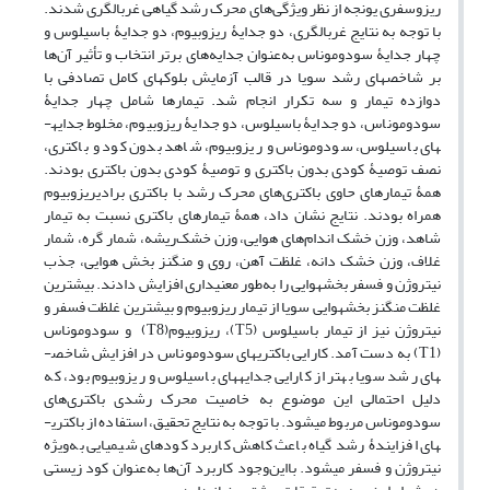
ریزوسفری یونجه از نظر ویژگی‌های محرک ­رشد ­گیاهی غربالگری شدند.
با توجه به نتایج غربالگری، دو جدایۀ ریزوبیوم، دو جدایۀ باسیلوس و
چهار جدایۀ سودوموناس به‌عنوان جدایه‌های برتر انتخاب و تأثیر آن‌ها
بر شاخص­های رشد سویا در قالب آزمایش بلوک­های کامل تصادفی با
دوازده تیمار و سه تکرار انجام شد. تیمارها شامل چهار جدایۀ
سودوموناس، دو جدایۀ باسیلوس، دو جدایۀ­ ریزوبیوم، مخلوط جدایه­
های باسیلوس، سودوموناس و ریزوبیوم، شاهد بدون کود و باکتری،
نصف توصیۀ کودی بدون باکتری و توصیۀ کودی بدون باکتری بودند.
همۀ تیمارهای حاوی باکتری‌های محرک رشد با باکتری برادی­ریزوبیوم
همراه بودند. نتایج نشان‌ داد، همۀ تیمارهای باکتری نسبت به تیمار
شاهد، وزن خشک اندام‌های هوایی، وزن­ خشک‌ریشه، شمار گره، شمار
غلاف، وزن­ خشک دانه، غلظت آهن، روی و منگنز بخش هوایی، جذب
نیتروژن و فسفر بخش­هوایی را به‌طور معنی­داری افزایش دادند. بیشترین
غلظت منگنز بخش­هوایی سویا از تیمار ریزوبیوم و بیشترین غلظت فسفر و
نیتروژن نیز از تیمار باسیلوس (T5)، ریزوبیوم(T8) و سودوموناس
(T1) به دست ­آمد. کارایی باکتری­های سودوموناس در افزایش شاخص­
های رشد سویا بهتر از کارایی جدایه­های باسیلوس و ریزوبیوم بود، که
دلیل احتمالی این موضوع به خاصیت محرک رشدی باکتری‌های
سودوموناس مربوط می­شود. با توجه به نتایج تحقیق، استفاده از باکتری­
های افزایندۀ ­رشد ­گیاه باعث کاهش کاربرد کودهای شیمیایی به‌ویژه
نیتروژن و فسفر می­شود. بااین‌وجود کاربرد آن‌ها به‌عنوان کود زیستی