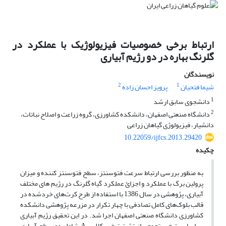
ارتباط برخی خصوصیات فیزیولوژیک با عملکرد در
گلرنگ بهاره در دو رژیم آبیاری
نویسندگان
2
1
شیما فتحیان
پرویز احسان زاده
1
دانشجوی سابق ارشد
2
دانشگاه صنعتی اصفهان، دانشکده کشاورزی، گروه زراعت و اصلاح نباتات،
دانشیار، فیزیولوژی گیاهان زراعی
10.22059/ijfcs.2013.29420
چکیده
به منظور بررسی ارتباط سرعت فتوسنتز، سطح فتوسنتز کننده و میزان
پرولین برگ با عملکرد و اجزائ عملکرد گیاه گلرنگ در رژیم های مختلف
آبیاری، پژوهشی در سال 1386 با استفاده از طرح کرت‌های خردشده در
قالب بلوک‌های کامل تصادفی با چهار تکرار در مزرعه پژوهشی دانشکده
کشاورزی دانشگاه صنعتی اصفهان اجرا شد. در این تحقیق رژیم آبیاری
بر اساس تبخیر تجمعی از تشت تبخیر کلاس A شامل دو سطح آبیاری