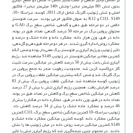
بدون تنش (80 میلی‌متر تبخیر) وتنش (140 میلی‌متر تبخیر)، فاکتور
اصلی و شش ژنوتیپ گلرنگ شامل اراک 2811، کوسه، نبراسکا -10،
C111، S149 و K12 به عنوان فاکتور فرعی بودند. سرعت فتوسنتز
خالص در دو مرحله طبق دهی و گلدهی، شاخص سطح برگ (LAI) و
محتوای پرولین برگ در مرحله 50 درصد گلدهی، تعداد طبق در بوته،
دانه در طبق، وزن هزار دانه، عملکرد دانه و ماده خشک و درصد و
عملکرد روغن اندازه گیری شدند. در هر دو مرحله طبق‌دهی و گل‌دهی،
تاثیر ژنوتیپ و رژیم آبیاری بر فتوسنتز برگ معنی‌دار بوده و ضمن آنکه
کمترین مقادیر میانگین فتوسنتز در ژنوتیپ S149 مشاهده شد، رژیم
آبیاری تنش باعث بیش از 50 درصد کاهش در میانگین سرعت تثبیت
گاز دی‌اکسید کربن شد. محدودیت رطوبت منجر به تجمع پرولین در
برگ گلرنگ شد و ضمن آنکه بیشترین میانگین غلظت پرولین برگ در
ژنوتیپ کوسه مشاهده شد، میانگین غلظت پرولین برگ بیش از 83
درصد افزایش یافت. همچنین رژیم آبیاری تنش با بیش از 27 درصد
کاهش در میانگین شاخص سطح برگ و کاهش در تعداد طبق در بوته،
تعداد دانه در طبق، وزن دانه در طبق، عملکرد دانه در هکتار را بیش از
46 درصد و عملکرد ماده خشک را بیش از 34 درصد کاهش داد.
ژنوتیپ نبراسکا-10 کمترین میانگین شاخص سطح برگ، C111 کمترین
میانگین عملکرد دانه، کوسه کمترین میانگین عملکرد ماده خشک و
S149 کمترین میانگین درصد روغن دانه در میان ژنوتیپ ها را نشان
دادند. در مجموع چنین نتیجه‌گیری شد که رژیم آبیاری تنش با تاثیر