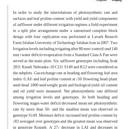
English
In order to study the interrelations of photosynthetic rate and
surfaces and leaf proline content with yield and yield components
of safflower under different irrigation regimes, a field experiment
in a split plot arrangement under a ranomized complete block
design with four replication was performed at Lavark Reasrch
Farm, Isfahan University of Technology, Isfahan, Iran in 2007. Two
Irrigation levels, including irrigating after 80 mm (control) and 140
mm (water deficit) evaporation from a Standard Class A Pan were
served as the main plots. Six safflower genotypes including Arak
2811, Kuseh, Nebraska-10, C111, S149 and K12 were considered as
the subplots. Gas exchange rate at heading and flowering, leaf area
index (LAI) and leaf proline content at %50 flowering, head/plant,
seed/head, 1000 seed weight, grain and biological yield, oil content
and oil yield were measured. Net photosynthetic rate differed
among irrigation levels and genotypes. At both heading and
flowering stages water deficit decreased mean net photosynthetic
rate by more than 50% and the smallest mean was observed in
genotype S149. Moisture deficit increased leaf proline content by
%83, averaged over genotypes and the greatest mean was observed
in genotype Kouseh. A 27% decrease in LAI and decreases in