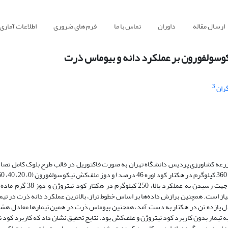
ارسال مقاله
داوران
تماس با ما
فرم های ضروری
اطلاعات آماری
سولفورون بر عملکرد دانه و بیوماس ذرت
3
ران
مؤثر در هکتار) تعیین گردید. براساس معادله برازش شده برای مدل‌ساز
ای رسیدن به 50 درصد ماکزیمم عملکرد نیاز است. همچنین برازش داده‌ها بر اساس خطوط تراز، بالاترین عملکرد دانه ذرت د
 ماده مؤثر علف‌کش که معادل یازده تن در هکتار به دست آمد، همچنین بیوماس ذرت در همین تیمار‌ها معادل
یمار بدون کاربرد کود نیتروژن و علف‌کش بود. نتایج تحقیق نشان داد که کاربرد کود ن