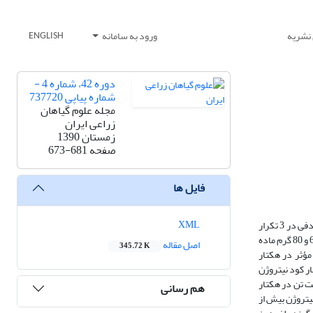
 نشریه
ورود به سامانه
ENGLISH
دوره 42، شماره 4 -
شماره پیاپی 737720
مجله علوم گیاهان
زراعی ایران
زمستان 1390
صفحه
673-681
فایل ها
XML
به منظور مدل‌سازی نهاده‌های کشاورزی در ذرت، آزمایشی در سال 1387 در مزرعه کشاورزی پردیس دانشگاه تهران به صورت فاکتوریل در قالب طرح بلوک کامل تصادفی در 3 تکرار
انجام گرفت. فاکتور‌های مورد آزمایش شامل 4 سطح کود نیتروژن (0، 180، 270، 360 کیلوگرم در هکتار کود اوره 46 درصد) و دوز علف‌کش نیکوسولفورون (0، 20، 40، 60 و 80 گرم ماده
اصل مقاله
345.72 K
ی، جهت رسیدن به عملکرد بالا، 250 کیلوگرم در هکتار کود نیتروژن و دوز 38 گرم ماده مؤثر در هکتار
ر تیمار کود نیتروژن
 هشت تن در هکتار
هم رسانی
یتروژن بیش از