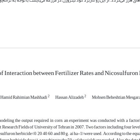
ی هرز می‌گردد. از این رو کاربرد کود نیتروژن در مزرعه می‌بایست با توجه به تراکم و
f Interaction between Fertilizer Rates and Nicosulfuron
2
2
Hamid Rahimian Mashhadi
Hassan Alizadeh
Mohsen Beheshtian Mesgar
modeling the output required in corn, an experiment was conducted with a facto
at Research Fields of University of Tehran in 2007. Two factors including four levels 
ulfuron herbicide (0, 20, 40, 60, and 80 g. ai ha-1) were used. According to the equat