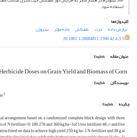
360 کیلوگرم در هکتار منجر به افزایش دوز علف‌کش جهت کنترل مناسب علف‌ها
استفاده شود.
کلیدواژه‌ها
برازش داده
ذرت
علف‌کش
ماده مؤثر
نیتروژن
20.1001.1.20084811.1390.42.4.3.5
عنوان مقاله
English
 Herbicide Doses on Grain Yield and Biomass of Corn
نویسندگان
English
3
an
چکیده
English
rial arrangement based on a randomized complete block design with three
of N fertilizer (0, 180, 270, and 360 kg ha-1of Urea fertilizer 46 %) and five
ion fitted on data, to achieve high yield, 250 kg ha-1 N fertilizer and 38 g ai