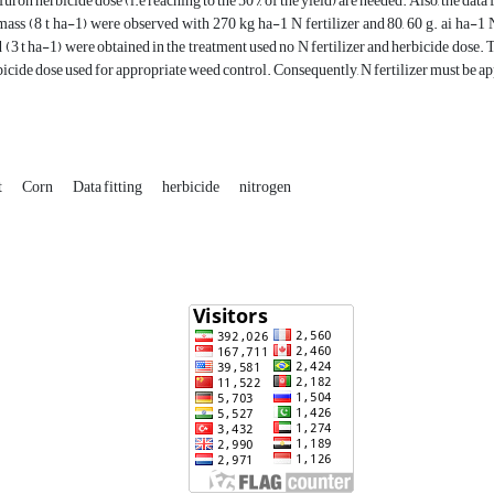
ron herbicide dose (i.e reaching to the 50 % of the yield) are needed. Also, the data 
ass (8 t ha-1) were observed with 270 kg ha-1 N fertilizer and 80, 60 g. ai ha-1 
 (3 t ha-1) were obtained in the treatment used no N fertilizer and herbicide dose. T
bicide dose used for appropriate weed control. Consequently, N fertilizer must be a
t
Corn
Data fitting
herbicide
nitrogen