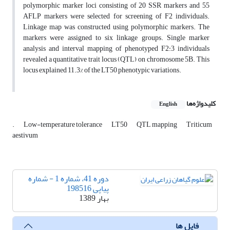
polymorphic marker loci consisting of 20 SSR markers and 55
AFLP markers were selected for screening of F2 individuals.
Linkage map was constructed using polymorphic markers. The
markers were assigned to six linkage groups. Single marker
analysis and interval mapping of phenotyped F2:3 individuals
revealed a quantitative trait locus (QTL) on chromosome 5B. This
locus explained 11.3% of the LT50 phenotypic variations.
کلیدواژه‌ها
English
.
Low-temperature tolerance
LT50
QTL mapping
Triticum
aestivum
دوره 41، شماره 1 - شماره
پیاپی 198516
بهار 1389
فایل ها