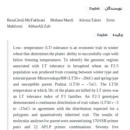
نویسندگان
English
RezaGholi MirFakhraei
Mohsen Mardi
Alireza Taleei
Sirus
Mahfoozi
AbbasAli Zali
چکیده
English
Low- temperature (LT) tolerance is an economic trait in winter
wheat that determines the plants’ ability to successfully cope with
below freezing temperatures. To identify the genomic regions
associated with LT tolerance in hexaploid wheat, an F2:3
population was produced from crossing between winter type and
tolerant parent, Mirnovoskaja 808 (LT50 = -20oC), and spring type
and susceptible parent, Pishtaz (LT50 = -7oC). The LT50,
temperature at which 50% of the plants are killed by LT stress, was
an LT tolerance index of F3 families. An F2:3 genotypes
demonstrated a continuous distribution of trait values (LT50 = -3
to -23oC), in agreement with the distribution expected for a
polygenic and quantitatively inherited trait. The results of
molecular analyses for parent were assessed using 170 SSR primer
pairs and 22 AFLP primer combinations. Seventy five