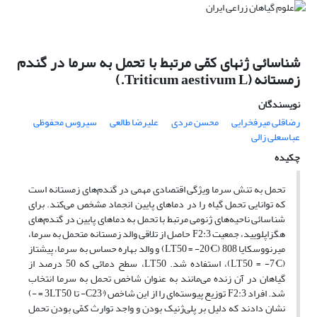
شناسائی ژن‏های کمّی مرتبط با تحمل به سرما در گندم
زمستانه (Triticum aestivum L.)
نویسندگان
رضاقلی میرفخرایی
محسن مردی
علیرضا طالعی
سیروس محفوظی
عباسعلی زالی
چکیده
تحمل به تنش سرما ویژگی اقتصادی مهمی در گندم‌های زمستانه است
که توانایی تحمل گیاه را در دماهای پایین انجماد مشخص می‌کند. برای
شناسائی ناحیه‌های ژنومی مرتبط با تحمل به دماهای پایین در گندم‌های
هگزاپلویید، جمعیت F2:3 حاصل از تلاقی والد زمستانه متحمل به سرما،
میرنووسکایا 808 (LT50 = -20°C) و والد بهاره حساس به سرما، پیشتاز
(LT50 = -7°C)، استفاده شد. ‌LT50، سطح دمائی که 50 درصد از
گیاهان در آن زنده می‌مانند به عنوان شاخص تحمل به سرما انتخاب
شد. افراد F2:3 توزیع پیوسته‌ای را از این شاخص (°C‌‌23- تا 3LT50 = -)
نشان دادند که دلیل بر پلی‌ژنیک بودن و واجد توارث کمّی بودن تحمل