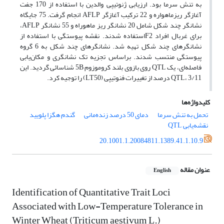
به تنش سرما بود. ارزیابی ژنوتیپی والدین با استفاده از 170 جفت
آغازگر ریز‌ماهواره و 22 ترکیب آغازگر AFLP انجام گرفت. 75 جایگاه
نشانگر چند شکل شامل 20 نشانگر ریز ماهوراه و 55 نشانگر AFLP،
برای غربال افراد F2استفاده شدند. نقشه پیوستگی با استفاده از
نشانگرهای چند شکل تهیه شد. نشانگرهای چند شکل به 6 گروه
پیوستگی منتسب شدند. براساس تجزیه تک نشانگری و مکان‌یابی
فاصله‌ای، یک QTL روی بازوی بلند کروموزوم 5B شناسائی گردید. این
QTL، 3/11 درصد از تغییرات فنوتیپی (LT50) را توجیه کرد.
کلیدواژه‌ها
تحمل به تنش سرما
دمای 50 درصد زنده‌مانی
گندم هگزا پلویید
نقشه‌یابی QTL
20.1001.1.20084811.1389.41.1.10.9
عنوان مقاله
English
Identification of Quantitative Trait Loci
Associated with Low-Temperature Tolerance in
Winter Wheat (Triticum aestivum L.)