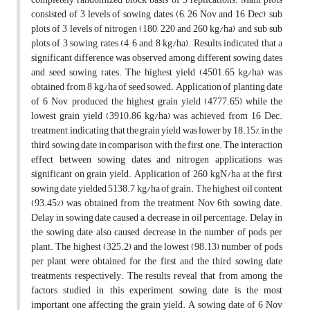
consisted of 3 levels of sowing dates (6, 26 Nov and 16 Dec), sub
plots of 3 levels of nitrogen (180, 220 and 260 kg/ha) and sub sub
plots of 3 sowing rates (4, 6 and 8 kg/ha). Results indicated that a
significant difference was observed among different sowing dates
and seed sowing rates. The highest yield (4501.65 kg/ha) was
obtained from 8 kg/ha of seed sowed. Application of planting date
of 6 Nov, produced the highest grain yield (4777.65) while the
lowest grain yield (3910.86 kg/ha) was achieved from 16 Dec.
treatment, indicating that the grain yield was lower by 18.15% in the
third sowing date in comparison with the first one. The interaction
effect between sowing dates and nitrogen applications was
significant on grain yield. Application of 260 kgN/ha at the first
sowing date yielded 5138.7 kg/ha of grain. The highest oil content
(93.45%) was obtained from the treatment Nov 6th sowing date.
Delay in sowing date caused a, decrease in oil percentage. Delay in
the sowing date also caused decrease in the number of pods per
plant. The highest (325.2) and the lowest (98.13) number of pods
per plant were obtained for the first and the third sowing date
treatments respectively. The results reveal that from among the
factors studied in this experiment, sowing date is the most
important one affecting the grain yield. A sowing date of 6 Nov