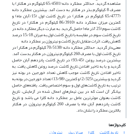
مشاهده گردید. حداکثر عملکرد دانه (65/4501 کیلوگرم در هکتار) با
مصرف 8 کیلوگرم بذر در هکتار به دست آمد. بیشترین عملکرد دانه
(65/4777 کیلوگرم در هکتار) در تاریخ کاشت اول (15/آبان ماه) و
کمترین میزان عملکرد دانه (86/3910 کیلوگرم در هکتار) در تاریخ
کاشت سوم (25 آذر ماه) حاصل گردید. به عبارت دیگرعملکرد دانه در
تاریخ کاشت سوم در مقایسه با تاریخ کاشت اول به میزان 15/18 درصد
کاهش یافت. اثرات متقابل تاریخ کاشت و نیتروژن بر عملکرد دانه
معنی‌دار گردید. حداکثر عملکرد دانه (70/5138 کیلوگرم در هکتار) در
تاریخ کاشت اول با مصرف 260 کیلوگرم نیتروژن در هکتار بدست آمد.
بیشترین درصد روغن (93/45) در تاریخ کاشت پانزدهم آبان حاصل
گردید و با به تاخیر افتادن تاریخ کاشت درصد روغن کاهش یافت. به
تاخیر افتادن تاریخ کاشت موجب کاهش تعداد خورجین در بوته نیز
گردید و بیشترین (2/325) و کمترین (13/98) تعداد خورجین در بوته به
ترتیب به تاریخ کاشت‌های اول و سوم اختصاص یافت. یافته‌های حاصل
بیانگر آن است که در بین تیمارهای اعمال شده در آزمایش، تاریخ
کاشت بعنوان موثرترین عامل بر عملکرد دانه کلزا می باشد و تاریخ
کاشت پانزدهم آبان ماه با مصرف 260 کیلوگرم نیتروژن در هکتار
بالاترین عملکرد را نشان داد.
کلیدواژه‌ها
ا
تاریخ کاشت
کلزا
میزان بذر
نیتروژن