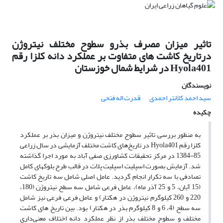
تاثیر میزان مصرف بذرو سطوح مختلف نیتروژن
درتاریخ کاشت های متفاوت بر عملکرد دانه کلزا رقم
Hyola401 در شرایط شمال خوزستان
نویسندگان
سید احمد کلانتر احمدی
قدرت اله فتحی
چکیده
به منظور بررسی تاثیر سطوح مختلف نیتروژن و میزان بذر بر عملکرد
کلزا رقم Hyola401 در تاریخ‌های کاشت مختلف آزمایشی در سال زراعی
85-1384 در مرکز تحقیقات کشاورزی صفی آباد به مورد اجرا گذاشته
شد. آزمایش بصورت اسپلیت اسپلیت پلات در قالب طرح بلوکهای کامل
تصادفی با سه تکرار انجام گردید. عامل اصلی شامل سه تاریخ کاشت
(15 آبان، 5 و 25 آذر ماه)، عامل فرعی شامل سه سطح نیتروژن (180،
220 و 260 کیلوگرم نیتروژن در هکتار) و عامل فرعی فرعی نیز شامل
سه سطح (4، 6 و 8 کیلوگرم بذر در هکتار) بود. بین تاریخ های کاشت
مختلف و سطوح مختلف بذر از نظر عملکرد دانه اختلاف معنی‌داری