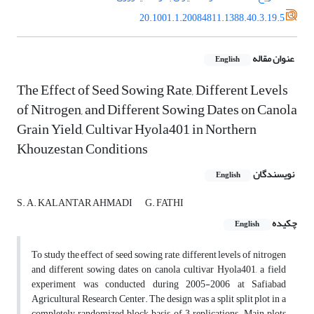
20.1001.1.20084811.1388.40.3.19.5
عنوان مقاله
English
The Effect of Seed Sowing Rate, Different Levels
of Nitrogen, and Different Sowing Dates on Canola
Grain Yield, Cultivar Hyola401 in Northern
Khouzestan Conditions
نویسندگان
English
S. A. KALANTAR AHMADI
G. FATHI
چکیده
English
To study the effect of seed sowing rate, different levels of nitrogen
and different sowing dates on canola cultivar Hyola401, a field
experiment was conducted during 2005-2006 at Safiabad
Agricultural Research Center. The design was a split split plot in a
completely randomized block basis of 3 replications. Main plots