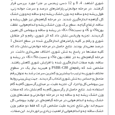
شوری (شاهد، 4، 8 و 12 دسی زیمنس بر متر) مورد بررسی قرار
گرفتند. در مرحله جوانه‌زنی پارامترهای درصد و سرعت جوانه زنی،
طول ریشه چه و ساقه چه، وزن خشک ریشه چه و ساقه چه و وزن خشک
کل گیاهچه اندازه‌گیری شدند. در مرحله گیاهچه‌ای نیز طول ریشه و
ساقه، ارتفاع گیاچه، سطح برگ، وزن خشک ریشه و اندام هوایی، غلظت
یونNa+ و K+ و نسبتK+/Na+ در ریشه و ساقه و بیوماس کل تعیین
گردیدند. تجزیه واریانس نشان داد که اثر شوری، رقم و اثر متقابل
شوری و رقم بر کلیه پارامترهای اندازه‌گیری شده در سطح احتمال 1
درصد معنی‌دار بودند. نتایج حاصل در مرحله جوانه‌زنی نشان داد که
کلیه صفت‌ها در پاسخ به تنش شوری، اختلاف معنی‌داری داشت. در
مرحله گیاهچه‌ای به جز غلظت یون Na+ و نسبت K+/Na+ در ریشه و
ساقه، بقیه صفات اندازه‌گیری شده با افزایش شوری کاهش یافتند.
مشخص شد که رقم‌های PSBR-C88 و هیبرید بهار یک در سطوح
مختلف شوری به ترتیب با بیشترین و کمترین سرعت رشد به عنوان رقم
متحمل و حساس به تنش شوری انتخاب گردیدند. جهت پیش‌بینی روابط
بین بیوماس کل و اجزاء آن، تجزیه علیت، بر مبنای رگرسیون گام به گام
استفاده شد. نتایج حاصل از رگرسیون گام به گام نشان داد که صفات
وزن خشک ریشه چه و ساقه چه در مرحله جوانه‌زنی و صفت‌های وزن
خشک ریشه و اندام هوایی در مرحله گیاهچه‌ای در تولید بیوماس کل
سهیم اند؛ ولی نتایج تجزیه علیت مشخص کرد که فقط دو متغیر وزن
خشک ساقه چه و اندام هوایی از اهمیت زیادی برخوردارند. این صفات،