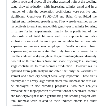
ratio in roots and shoots, all the other assessed traits at the seedling
stage showed reduction with increasing salinity trend and in a
number of traits the correlation coefficients were positive and
significant. Genotypes PSBR-C88 and Bahar-1 exhibited the
highest and the lowest growth rates. They were determined as the
respectively tolerant and susceptible genotypes to salinity for using
in future further experiments. Finally, for a prediction of the
relationships of total biomass and its components, and also
exclusion of removal the less important variables for path analysis,
stepwise regressions was employed. Results obtained from
stepwise regression indicated that only two out of seven traits
(rootlet and stemlet dryweight) at the germinating stage and merely
two out of thirteen traits (root and shoot dryweight) at seedling
stage contributed to total biomass production. However, results
optained from path analysis indicated that only the variables of
stemlet and shoot dry weight were very important. These traits
directly and to a very large extent affect total biomass and thus can
be employed in rice breeding programs. Also, path analysis
revealed that a major portion of correlations of other traits (rootlet
and root dryweight, in both germinating and seedling stages) with
total biomass were related to their indirect effects via other
variables.