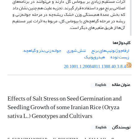
اثرات مستقیم زیادی بر بیوماس کل دارند و می‌توانند در برنامه‌های
اصلاحی برنج مورد استفاده قرار گیرند. تجزیه علیت هم چنین نشان داد
که بخش عمدة همبستگی وزن خشک ریشه‌چه در مرحله جوانه‌زنی و
ریشه در مرحله گیاهچه‌ای با بیوماس کل، مربوط به اثرات غیر مستقیم
آن‌ها از طریق متغیرهای دیگر است.
کلیدواژه‌ها
ارقام و ژنوتیپ‌های برنج
تنش شوری
جوانه زنی بذر و گیاهچه‌.
زیست توده
هیدروپونیک
20.1001.1.20084811.1388.40.3.8.4
عنوان مقاله
English
Effects of Salt Stress on Seed Germination and
Seedling Growth of some Iranian Rice (Oryza
sativa L.) Genotypes and Cultivars
نویسندگان
English