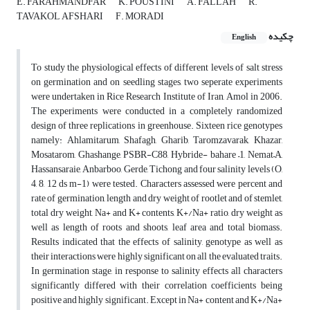
E. FARAHMANDFAR
K. POUSTINI
A. FALLAH
R.
TAVAKOL AFSHARI
F. MORADI
چکیده
English
To study the physiological effects of different levels of salt stress
on germination and on seedling stages, two seperate experiments
were undertaken in Rice Research Institute of Iran, Amol in 2006.
The experiments were conducted in a completely randomized
design of three replications in greenhouse. Sixteen rice genotypes
namely: Ahlamitarum, Shafagh, Gharib, Taromzavarak, Khazar,
Mosatarom, Ghashange, PSBR-C88, Hybride- bahare –1, Nemat–A,
Hassansaraie, Anbarboo, Gerde, Tichong and four salinity levels (O,
4, 8, 12 ds m-1) were tested. Characters assessed were percent and
rate of germination, length and dry weight of rootlet and of stemlet,
total dry weight, Na+ and K+ contents, K+/Na+ ratio, dry weight as
well as length of roots and shoots, leaf area and total biomass.
Results indicated that the effects of salinity, genotype as well as
their interactions were highly significant on all the evaluated traits.
In germination stage, in response to salinity effects all characters
significantly differed with their correlation coefficients being
positive and highly significant. Except in Na+ content and K+/Na+