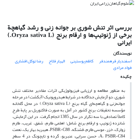
بررسی اثر تنش شوری بر جوانه زنی و رشد گیاهچة
برخی از ژنوتیپ‌ها و ارقام برنج (Oryza sativa L.)
ایرانی
نویسندگان
اسفندیار فرهمندفر
کاظم پوستینی
الهیار فلاح
رضا توکل افشاری
فواد مرادی
چکیده
به منظور مطالعه و ارزیابی فیزیولوژیکی اثرات مقادیر مختلف تنش
شوری، دو آزمایش جداگانه در شرایط هیدروپونیک (آبکشت) در مرحله
جوانه‌زنی و گیاهچه‌ای گیاه برنج (Oryza sativa L.) در محل گلخانه
مؤسسه تحقیقات برنج کشور در آمل به صورت فاکتوریل بر پایة طرح
کاملاً تصادفی با سه تکرار در سال 1385 انجام گرفت. در این آزمایش،
شانزده ژنوتیپ و ارقام برنج شامل: اهلمی طارم، شفق، غریب، طارم
زوارک، خزر، موسی طارم، قشنگه، PSBR-C88، هیبرید بهار یک، نعمت
A، PSBR-C84، حسن سرایی، عنبربو، گرده و تایچونگ در 4 سطح