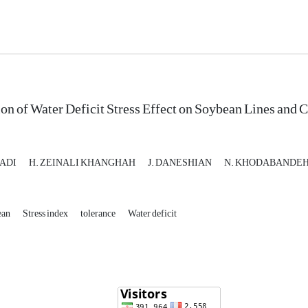
on of Water Deficit Stress Effect on Soybean Lines and C
RADI
H. ZEINALI KHANGHAH
J. DANESHIAN
N. KHODABANDE
ean
Stress index
tolerance
Water deficit