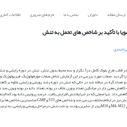
ارسال مقاله
داوران
تماس با ما
فرم های ضروری
اطلاعات آماری
یا با تأکید بر شاخص های تحمل به تنش
ی احمدی
به منظور بررسی اثر تنش خشکی بر خصوصیات 20 رقم ولاین سویا، آزمایشی در قالب طرح بلوک کامل در3 تکرار و سه محیط بدون تنش، تنش 
ی و زایشی در مزرعه موسسه تحقیقات نهال وبذر در سال زراعی 81-80 اجرا گردید. صفات مورد بررسی در این آزمایش شامل صفات مورفولوژیک، فیزی
 تعداد گره در ساقه شد در حالی که تنش در دوره رشد رویشی و زایشی علاوه بر کاه
 کاهش معنی دار در میانگین تعداد و وزن غلاف در بوته، تعداد دانه در بوته و وزن صد د
هش داد. تنها صفتی که در شرایط تنش افزایش یافت، درصد پروتیین دانه بود که البته 
مقابل کاهش عملکرد ناشی از تنش ناچیز بود. شاخصهای تحمل و حساسیت به تنش نیز در ارقام مختلف بررسی شد