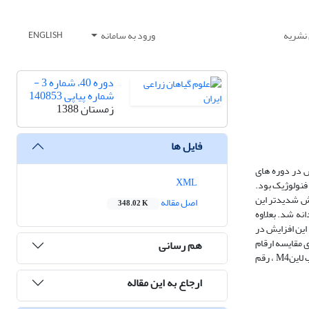
 نشریه
ورود به سامانه
ENGLISH
دوره 40، شماره 3 -
شماره پیاپی 140853
زمستان 1388
فایل ها
در دوره زایشی و تنش در دوره های
XML
ولوژیک و فنولوژیک بود.
ش شدیدتر این
اصل مقاله
348.02 K
انه شد. بعلاوه
این افزایش در
 و شاخص های STI و GMP مناسبترین شاخص ها برای مقایسه ارقام
هم رسانی
بودند که بر اساس ایندو، تحت شرایط تنش در مرحله زایشی، به ترتیب لاین های M4، M12 و M10بهتر از سایرین بودند، و تحت تنش درمراحل رویشی و زایشی، به ترتیب لاینM4 ، رقم
ارجاع به این مقاله