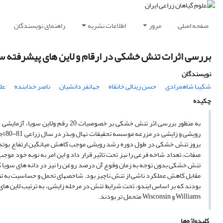
صفحه اصلی
مرور
اطلاعات نشریه
راهنمای نویسندگان
بررسی اثرات تنش خشکی در ارقام و لاین های پیشرفته سو
نویسندگان
شکیبا شاهمرادی
حسن زینالی خانقاه
جهانفر دانشیان
ناصر خدابنده
عل
چکیده
رویش
بروز تنش خشکی در طول دوره رشد رویشی موجب کاهش میانگین ارتفاع بوته و
صفات، تعداد شاخه فرعی را نیز تحت تاثیر قرار داد و این امر به نوبه خود موجب
تنش خشکی بدون توجه به زمان وقوع آن درصد روغن را نیز در دانه های سویا کا
Williams و Wisconsin متحمل تر بودند.
کلیدواژه‌ها